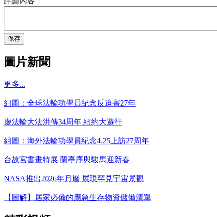
評論內容
保存
圖片新聞
更多...
組圖：全球法輪功學員紀念反迫害27年
慶法輪大法洪傳34周年 紐約大遊行
組圖：海外法輪功學員紀念4.25上訪27周年
台故宮書畫特展 蘭亭序與駿馬迎新春
NASA推出2026年月曆 展現罕見宇宙景觀
【圖解】居家必備的應急生存物資儲備清單