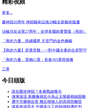
精彩視頻
更多...
慶神韻20周年 神韻藝術品推20幅全新藝術版畫
法輪功反迫害27周年：全球多國政要聲援（視頻）
「善的力量」跨越國界 天安門的金色條幅
【善的力量】穿透苦難：一對中國夫妻的生死堅守
「善的力量」震撼心靈：長春305電視插播
三界
今日頭版
誰在圍攻神韻？多條戰線曝光
漣漪蕩漾 新圖像揭迄今為止太陽最精細面貌
遭中共藥物迫害 幾近植物人的高雨民離世
講真相成罪名 中國多位工程師律師遭枉判