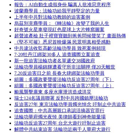
報告：AI自動生成假身份 騙真人批准惡意程序
波蘭裔學員：法輪功給我平靜堅定的力量
上半年中共對法輪功教師的迫害案例
烏茲別克裔學員：《轉法輪》改變了我的人生
好奇號火星車發現紅色星球上大片蜂窩圖案
超聲波產檢 肚子裡寶寶聽到爸爸問候聲笑了 畫面熱傳
《堅不可摧》悉尼首映爆滿 民眾明真相受感動
中共違法收監高齡法輪功學員 致死案例頻現
7·20牡丹江綁架30多人 追查國際立案追查
新一批迫害法輪功者名單遞交38國政府
法輪功學員楊錦輝遭看守所非法關押 僅20天離世
7.20反迫害日之前 長春大肆綁架法輪功學員
組圖：多國政要聲援法輪功反迫害27周年（下）
組圖：多國政要聲援法輪功反迫害27周年（上）
颱風襲擊廣東 多座水庫泄洪造成洪災
瑞士124名議員聯署 反對中共跨國鎮壓法輪功
反迫害27年 東京法輪功學員燭光悼念 吁制止中共迫害
追查國際：中共高層親口承認活摘器官罪行
法輪功華府燭光夜悼 美律師看到神奇能量場
法輪功反迫害27周年 台北大遊行吁制止迫害
解體中共結束迫害 法輪功近兩千人華府大遊行