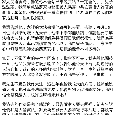
家人受迫害時，難道你不會站出來說真話？一定會的。」兒子
點點頭。我簡單敘述蘇家屯秘密證人揭露中共盜賣活人器官的
事情，希望他回去好好看一看這份特刊，也希望在往後我們常
有活動時，他可以體諒。
我還告訴他，家裡的大法書櫃他都可以去看、去聽，每月1-9
日也可以陪阿嬤上九天班，他學不學都無所謂，但請他要了解
法輪大法好，也請他要理解為甚麼假日我們都很忙，我們為甚
麼那麼投入。車已到讀書會的地點，我向兒子道謝。回家途中
心中無限感恩師父的慈悲安排，這樣的機會不可多得的。
當天，不常回家的先生也回來了，機會不可失，我先與他問後
一番，他問我聲音怎麼沙啞了？我告訴他今天上台北對遊行的
人講真相，遊行的人多的無法計算，對著一車一車的遊覽車的
乘客喊著，因此聲音就沙啞了。不過我告訴他：「沒事啦！」
我先生不反對我修大法，這些年也給我很大的方便，雖然他沒
修大法，也可算是法輪功之友，他會對別人說法輪功好，我相
信他是有緣人，也許是時機未到吧！
我過去的作法是完全錯誤的，只告訴家人要去哪裡，卻沒告訴
他們我是去證實法。對於為甚麼要去參加遊行等活動，都沒有