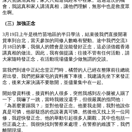
深入去講清真相，家人只知道我經常不在家。透過這次的機
會，我認真和家人講清真相，讓他們理解，無形中也是救度眾
生啊。
（三）加強正念
3月19日上午是桃竹苗地區的半日學法，結束後我們直接開著
貨車到台北，當天參加的同修人數略有變動。途中我們交流3
月18日的事，我個人的體會是沒能發好正念，這必須借鑑香港
講真相的做法。因此，我有個提議：往後不管有任何活動，請
大家隨時發正念，在活動現場儘量少做無謂的交談。
當我們到達中正紀念堂正門時，橘營的人已經在整隊前往總統
府出發。我們把蘇家屯的資料搬下車後，我建議先坐下來發正
念，後來大家決議不要散開，並儘量集中在一起。
開始發資料後，接資料的人很多，突然我感到左小腿被人踢了
一下，我嚇了一跳，當時我雖沒還手，但很嚴厲的指問他：
「為甚麼要踢我？」並對他發正念。他要我走開，我對他說你
真是可憐，他卻疑惑的也說著真可憐。然後他又找上另一位同
修，我趕快發正念。他的舉動引起很多人圍觀，其中也包括一
些正義之士。我很快找到警察來處理，在警察的維護下，我們
離開現場。