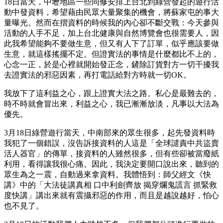
18日當天，中壢地區一些同修安排上台北到綠營發起的遊行活
動中發資料，希望藉由民眾大量聚集的機會，將蘇家屯的事大
量曝光。然而在摺資料的時候我的內心卻不斷交戰：今天參與
活動的人手不足，加上台北健康與自然博覽會也很需要人，因
此我希望能夠不要做生意，但又有人下了訂單，似乎應該要做
生意，就這樣搖擺不定。但證實法的事情是什麼都比不上的，
心念一正，於是心裡就開始發正念，鏟除訂貨對方一切干擾我
去證實法的邪惡因素，再打電話給對方時就一切OK。
我放下了這利益之心，跟上證實大法之路。私心是最難去的，
時不時就會冒出來，利益之心，我已漸漸放淡，凡事以大法為
優先。
3月18日綠營遊行當天，中南部來的眾生很多，起先發資料時
我犯了一個錯誤，沒告訴接資料的人這是「全球譴責中共盜賣
活人器官」的傳單，接資料的人雖然很多，但有些卻被當廢紙
利用，看得讓我很心痛。因此，我決定要開口說出來，聽到的
眾生為之一震，自動過來拿資料。我體悟到：師父經文《快
講》中的「大法徒講真相 口中利劍齊放 揭穿爛鬼謊言 抓緊救
度快講」講出來就有震攝邪惡的作用，而且是越說越好，怕心
也不見了。