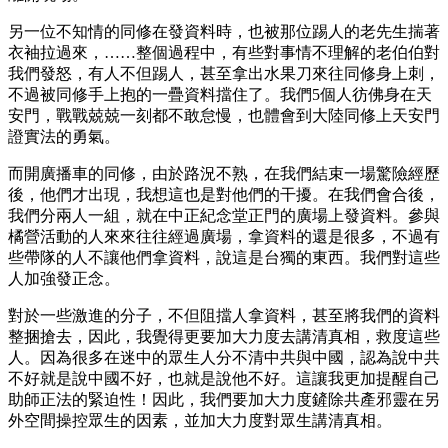
另一位不知情的同修在發資料時，也被那位踢人的老先生揣著
衣袖拉過來，……整個過程中，有些對事情不理解的老伯伯對
我們發怒，有人不但踢人，甚至拿出水果刀來往同修身上刺，
不過被同修手上抱的一疊資料擋住了。我們5個人彷佛身在天
安門，戰戰兢兢一刻都不敢怠慢，也體會到大陸同修上天安門
證實法的勇氣。
而開廣播車的同修，由於路況不熟，在我們結束一場驚險經歷
後，他們才出現，我想這也是對他們的干擾。在我們會合後，
我們分兩人一組，就在中正紀念堂正門的廣場上發資料。參與
橘營活動的人來來往往經過廣場，拿資料的還是很多，不過有
些帶隊的人不讓他們拿資料，說這是台獨的東西。我們對這些
人加強發正念。
對於一些激進的分子，不但阻擋人拿資料，甚至將我們的資料
整捆搶去，因此，我覺得更要加大力度去講清真相，救度這些
人。因為很多在迷中的眾生人分不清中共與中國，認為說中共
不好就是說中國不好，也就是說他不好。這讓我更加提醒自己
助師正法的緊迫性！因此，我們要加大力度鏟除共產邪靈在另
外空間操控眾生的因素，並加大力度對眾生講清真相。