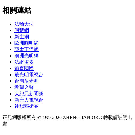
相關連結
法輪大法
明慧網
新生網
歐洲圓明網
亞太正悟網
澳洲光明網
法網恢恢
追查國際
放光明電視台
台灣放光明
希望之聲
大紀元新聞網
新唐人電視台
神韻藝術團
正見網版權所有 ©1999-2026 ZHENGJIAN.ORG 轉載請註明出
處