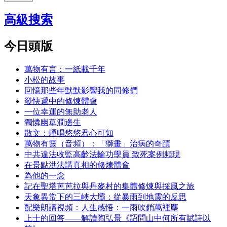
高級搜索
今日頭版
萬物有言：一紙載千年
小松的故事
回憶那些年默默影響我的同修們
發快遞中的修煉體會
一位幸運的無助老人
獨憐幽草澗邊生
散文：蟬唱悠悠君心可知
萬物有靈（音頻）：「獅畫」治病的奇蹟
中共違法收監高齡法輪功學員 致死案例頻現
在景點洪法講真相的修煉體會
為他的一念
記在聖塔芭芭拉與丹麥村的集體修煉與採風之旅
天象異常下的三峽大壩：從暴雨到地震的反思
配樂朗讀視頻：人生感悟：一雨吹銷萬裡塵
上士的回答——解讀陶弘景《詔問山中何所有賦詩以