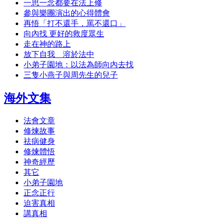
一思一念都要在法上修
參與樂團演出的心得體會
再悟「打不還手，罵不還口」
向內找 更好的救度眾生
走在神的路上
放下自我 溶於法中
小弟子園地：以法為師向內去找
三隻小燕子與周先生的兒子
海外文集
法會文章
修煉故事
祛病健身
修煉體悟
神奇經歷
其它
小弟子園地
正念正行
迫害真相
講真相