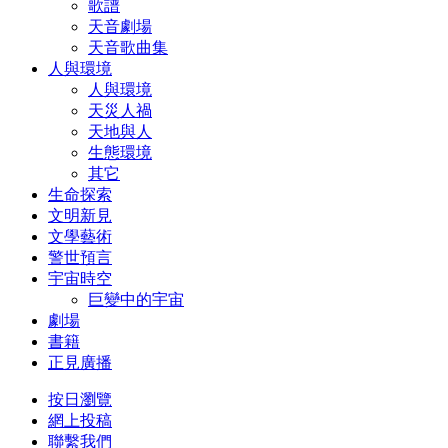
歌譜
天音劇場
天音歌曲集
人與環境
人與環境
天災人禍
天地與人
生態環境
其它
生命探索
文明新見
文學藝術
警世預言
宇宙時空
巨變中的宇宙
劇場
書籍
正見廣播
按日瀏覽
網上投稿
聯繫我們