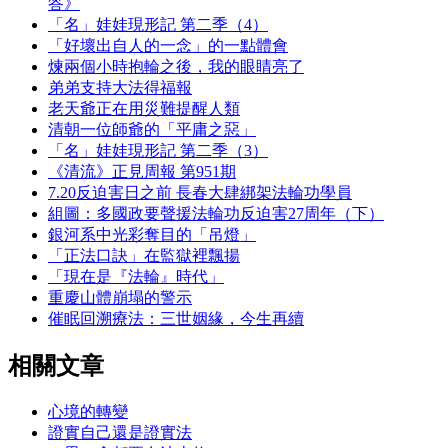
答》
「名」娃娃現形記 第二季（4）
「好壞出自人的一念」的一點體會
煉兩個小時抱輪之後，我的眼睛亮了
弟弟支持大法得福報
老天爺正在用災難提醒人類
清朝一位師爺的「平庸之惡」
「名」娃娃現形記 第二季（3）
《清流》正見周報 第951期
7.20反迫害日之前 長春大肆綁架法輪功學員
組圖：多國政要聲援法輪功反迫害27周年（下）
銀河系中光彩奪目的「吊燈」
「正法口訣」在監獄裡飄揚
「現在是『法輪』時代」
重慶山體崩塌的警示
催眠回溯療法：三世姻緣，今生再續
相關文章
心境的轉變
證實自己還是證實法