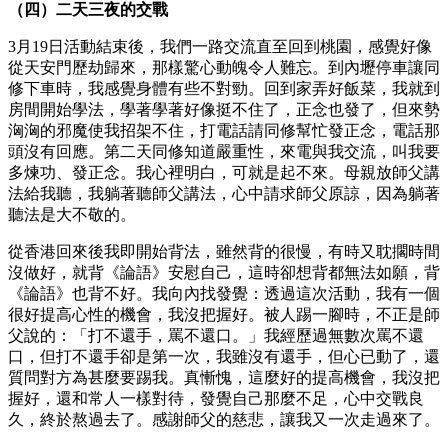
（四）二天三夜的交戰
3月19日活動結束後，我們一路交流直至回到桃園，感覺好像
從天安門歷劫歸來，那樣驚心動魄令人難忘。到內壢停車讓同
修下車時，我感覺身體有些不對勁。回到家弄好飯菜，我就到
房間開始學法，學著學著好像挺不住了，正念也發了，但來勢
洶洶的邪魔使我招架不住，打電話請同修幫忙發正念，電話那
頭沒有回應。第二天同修知道嚴重性，來電與我交流，叫我要
多煉功、發正念。我心裡明白，可就是起不來。母親放師父講
法給我聽，我躺著聽師父講法，心中請求師父原諒，因為躺著
聽法是大不敬的。
從香港回來後我即開始背法，雖然背的很慢，有時又耽擱時間
沒做好，就背《論語》安慰自己，這時卻想背都無法如願，背
《論語》也背不好。我向內找發覺：透過這次活動，我有一個
很好提高心性的機會，我沒把握好。被人踢一腳時，不正是師
父說的：「打不還手，罵不還口。」我經歷過無數次罵不還
口，但打不還手卻是第一次，我雖沒有還手，但心已動了，還
質問對方為甚麼要踢我。真慚愧，這麼好的提高機會，我沒把
握好，還和常人一樣對待，發覺自己那麼不足，心中交戰良
久，終於熬過去了。感謝師父的慈悲，讓我又一次走過來了。