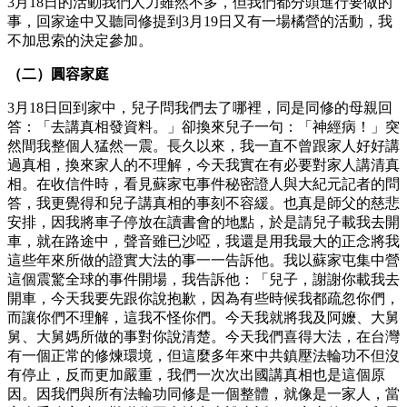
3月18日的活動我們人力雖然不多，但我們都分頭進行要做的
事，回家途中又聽同修提到3月19日又有一場橘營的活動，我
不加思索的決定參加。
（二）圓容家庭
3月18日回到家中，兒子問我們去了哪裡，同是同修的母親回
答：「去講真相發資料。」卻換來兒子一句：「神經病！」突
然間我整個人猛然一震。長久以來，我一直不曾跟家人好好講
過真相，換來家人的不理解，今天我實在有必要對家人講清真
相。在收信件時，看見蘇家屯事件秘密證人與大紀元記者的問
答，我更覺得和兒子講真相的事刻不容緩。也真是師父的慈悲
安排，因我將車子停放在讀書會的地點，於是請兒子載我去開
車，就在路途中，聲音雖已沙啞，我還是用我最大的正念將我
這些年來所做的證實大法的事一一告訴他。我以蘇家屯集中營
這個震驚全球的事件開場，我告訴他：「兒子，謝謝你載我去
開車，今天我要先跟你說抱歉，因為有些時候我都疏忽你們，
而讓你們不理解，這我不怪你們。今天我就將我及阿嬤、大舅
舅、大舅媽所做的事對你說清楚。今天我們喜得大法，在台灣
有一個正常的修煉環境，但這麼多年來中共鎮壓法輪功不但沒
有停止，反而更加嚴重，我們一次次出國講真相也是這個原
因。因我們與所有法輪功同修是一個整體，就像是一家人，當