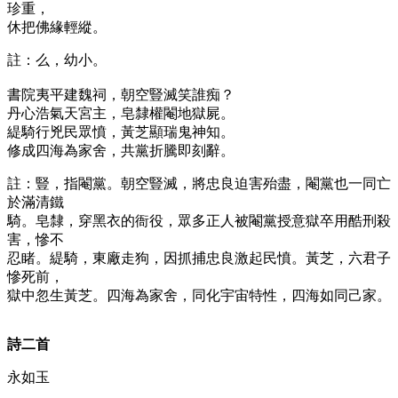
珍重，
休把佛緣輕縱。
註：么，幼小。
書院夷平建魏祠，朝空豎滅笑誰痴？
丹心浩氣天宮主，皂隸權閹地獄屍。
緹騎行兇民眾憤，黃芝顯瑞鬼神知。
修成四海為家舍，共黨折騰即刻辭。
註：豎，指閹黨。朝空豎滅，將忠良迫害殆盡，閹黨也一同亡
於滿清鐵
騎。皂隸，穿黑衣的衙役，眾多正人被閹黨授意獄卒用酷刑殺
害，慘不
忍睹。緹騎，東廠走狗，因抓捕忠良激起民憤。黃芝，六君子
慘死前，
獄中忽生黃芝。四海為家舍，同化宇宙特性，四海如同己家。
詩二首
永如玉