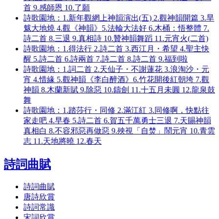
首 9.感師恩 10.了願
詩歌園地：1.新年觀網上神韻演出(五) 2.觀神韻開篇 3.旱
魃大地燒 4.觀《神韻》5.法輪大法好 6.木桶：悟整體 7.
詩二首 8.三退 9.真相詩 10.贊神韻舞蹈 11.元宵火(二首)
詩歌園地：1.得法行 2.詩二首 3.西江月・希望 4.聖主快
醒 5.詩二首 6.詩兩首 7.詩二首 8.詩二首 9.福到啦
詩歌園地：1.詞二首 2.天仙子・不謝蓮花 3.浪淘沙・元
宵 4.惜緣 5.觀神韻《李白醉酒》6.竹花開後紅朝垮 7.觀
神韻 8.木蘭新賦 9.除惡 10.鑄劍 11.十五月未圓 12.龍泉鼓
舞
詩歌園地：1.踏莎行・同修 2.滿江紅 3.同修啊，快點往
家走吧 4.早春 5.詩二首 6.賀五千萬勇士三退 7.天賜神韻
真相白 8.不容邪惡再做惡 9.殃視「自焚」鬧元宵 10.青雲
志 11.天地將曉 12.春天
詩詞曲賦
詩詞曲賦
唐詩欣賞
詩詞常識
宋詞欣賞