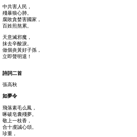
中共害人民，
殘暴狼心肺。
腐敗貪婪害國家，
百姓煎熬累。
天意滅邪魔，
抹去辛酸淚。
做個炎黃好子孫，
立即聲明退！
詩詞二首
張高秋
如夢令
飛落素毛么鳳，
啄破皂囊殘夢。
敬上一枝香，
合十虔誠心頌。
珍重，