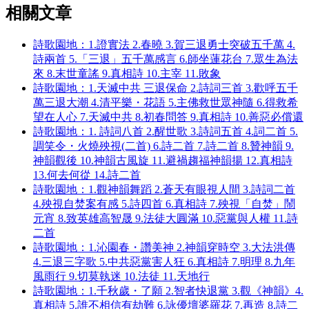
相關文章
詩歌園地：1.證實法 2.春曉 3.賀三退勇士突破五千萬 4.
詩兩首 5.「三退」五千萬感言 6.師坐蓮花台 7.眾生為法
來 8.末世童謠 9.真相詩 10.主宰 11.敗象
詩歌園地：1.天滅中共 三退保命 2.詩詞三首 3.歡呼五千
萬三退大潮 4.清平樂・花語 5.主佛救世眾神隨 6.得救希
望在人心 7.天滅中共 8.初春問答 9.真相詩 10.善惡必償還
詩歌園地：1. 詩詞八首 2.醒世歌 3.詩詞五首 4.詞二首 5.
調笑令・火燒殃視(二首) 6.詩二首 7.詩二首 8.贊神韻 9.
神韻觀後 10.神韻古風旋 11.避禍趨福神韻揚 12.真相詩
13.何去何從 14.詩二首
詩歌園地：1.觀神韻舞蹈 2.蒼天有眼視人間 3.詩詞二首
4.殃視自焚案有感 5.詩四首 6.真相詩 7.殃視「自焚」鬧
元宵 8.致英雄高智晟 9.法徒大圓滿 10.惡黨與人權 11.詩
二首
詩歌園地：1.沁園春・讚美神 2.神韻穿時空 3.大法洪傳
4.三退三字歌 5.中共惡黨害人狂 6.真相詩 7.明理 8.九年
風雨行 9.切莫執迷 10.法徒 11.天地行
詩歌園地：1.千秋歲・了願 2.智者快退黨 3.觀《神韻》4.
真相詩 5.誰不相信有劫難 6.詠優壇婆羅花 7.再造 8.詩二