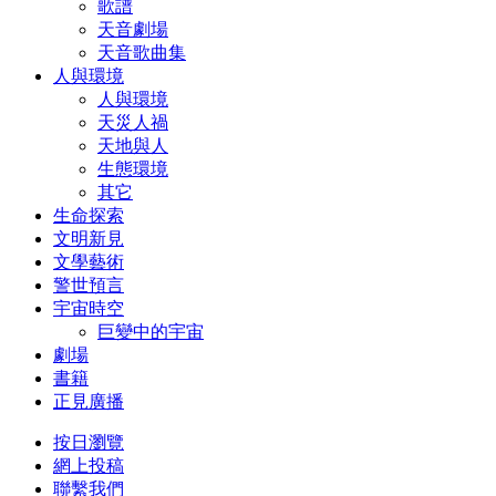
歌譜
天音劇場
天音歌曲集
人與環境
人與環境
天災人禍
天地與人
生態環境
其它
生命探索
文明新見
文學藝術
警世預言
宇宙時空
巨變中的宇宙
劇場
書籍
正見廣播
按日瀏覽
網上投稿
聯繫我們