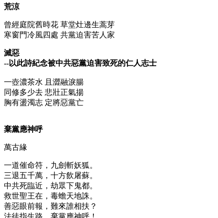
荒涼
曾經庭院舊時花 草堂灶邊生蒿芽
寒窗門冷風四處 共黨迫害苦人家
滅惡
--以此詩紀念被中共惡黨迫害致死的仁人志士
一壺濃茶水 且澀融淚腸
同修多少去 悲壯正氣揚
胸有盪濁志 定將惡黨亡
棄黨應神呼
萬古緣
一道催命符，九劍斬妖狐。
三退五千萬，十方飲屠蘇。
中共死臨近，劫眾下鬼都。
救世聖王在，毒蟾天地誅。
善惡眼前報，難來誰相扶？
法徒指生路，棄黨應神呼！