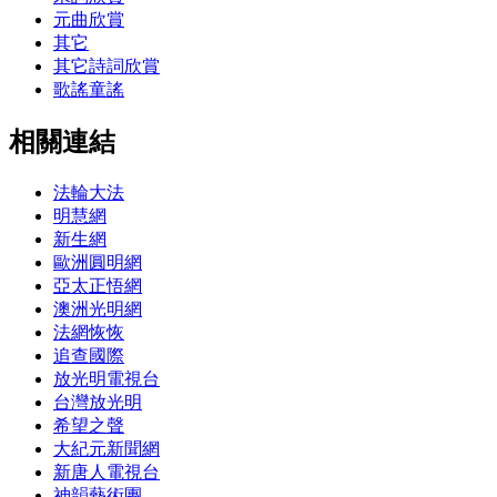
元曲欣賞
其它
其它詩詞欣賞
歌謠童謠
相關連結
法輪大法
明慧網
新生網
歐洲圓明網
亞太正悟網
澳洲光明網
法網恢恢
追查國際
放光明電視台
台灣放光明
希望之聲
大紀元新聞網
新唐人電視台
神韻藝術團