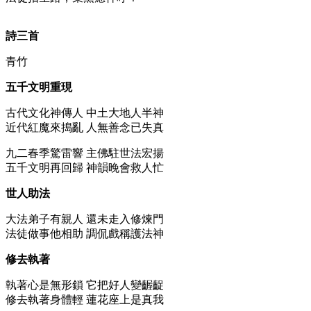
詩三首
青竹
五千文明重現
古代文化神傳人 中土大地人半神
近代紅魔來搗亂 人無善念已失真
九二春季驚雷響 主佛駐世法宏揚
五千文明再回歸 神韻晚會救人忙
世人助法
大法弟子有親人 還未走入修煉門
法徒做事他相助 調侃戲稱護法神
修去執著
執著心是無形鎖 它把好人變齷齪
修去執著身體輕 蓮花座上是真我