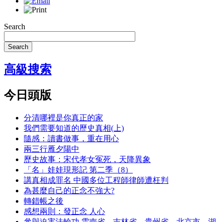
Search
Search
高級搜索
今日頭版
分清哪裡是你真正的家
我們需要知道的歷史真相(上)
隨感：讀書做事，重在用心
兩三行雁夕陽中
歷史故事：宋代孝女冤死，天降異象
「名」娃娃現形記 第二季（8）
講真相成罪名 中國多位工程師律師遭枉判
為甚麼自己的正念不強大?
轉錯帳之後
感想兩則：發正念 人心
參與迫害法輪功 雲南省、吉林省、貴州省、北京市、湖