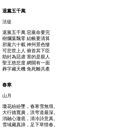
退黨五千萬
法徒
退黨五千萬 惡黨命要完
樹爛葉飄零 結帳要清算
邪黨六十載 神州景色慘
可悲世上人 俯首其下臣
助紂為惡虐 害的是親人
聖王慈悲度 網開有一面
葬字藏天機 免死離共產
春寒
山月
瓊花紛紛墜，春寒雪無垠。
大行德寬廣，洪穹道最深。
消融心澈底，清冷詩意真。
雪域藏真諦，足下草惜春。