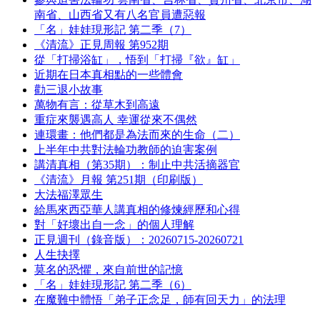
南省、山西省又有八名官員遭惡報
「名」娃娃現形記 第二季（7）
《清流》正見周報 第952期
從「打掃浴缸」，悟到「打掃『欲』缸」
近期在日本真相點的一些體會
勸三退小故事
萬物有言：從草木到高遠
重症來襲遇高人 幸運從來不偶然
連環畫：他們都是為法而來的生命（二）
上半年中共對法輪功教師的迫害案例
講清真相（第35期）：制止中共活摘器官
《清流》月報 第251期（印刷版）
大法福澤眾生
給馬來西亞華人講真相的修煉經歷和心得
對「好壞出自一念」的個人理解
正見週刊（錄音版）：20260715-20260721
人生抉擇
莫名的恐懼，來自前世的記憶
「名」娃娃現形記 第二季（6）
在魔難中體悟「弟子正念足，師有回天力」的法理