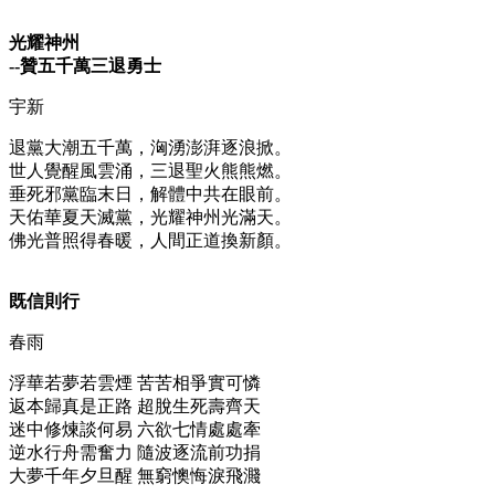
光耀神州
--贊五千萬三退勇士
宇新
退黨大潮五千萬，洶湧澎湃逐浪掀。
世人覺醒風雲涌，三退聖火熊熊燃。
垂死邪黨臨末日，解體中共在眼前。
天佑華夏天滅黨，光耀神州光滿天。
佛光普照得春暖，人間正道換新顏。
既信則行
春雨
浮華若夢若雲煙 苦苦相爭實可憐
返本歸真是正路 超脫生死壽齊天
迷中修煉談何易 六欲七情處處牽
逆水行舟需奮力 隨波逐流前功捐
大夢千年夕旦醒 無窮懊悔淚飛濺