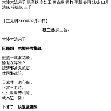
大陸大法弟子 張高秋 永如玉 萬古緣 青竹 宇新 春雨 法徒 山月
法緣 張揚帆 三千
【正見網2009年02月20日】
勸三退
(詞二首)
大陸大法弟子
阮郎歸・把握得救機緣
煎熬千載淚花飛，
輪迴在等誰？
認清邪黨鬼狐眉，
休同邪黨陪。
天滅共，勿心痴，
正當三退時。
生生世世苦相隨，
就為這一回！
卜算子・快退黨團隊