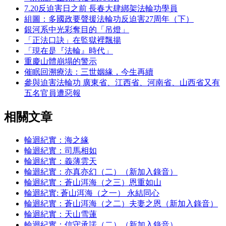
7.20反迫害日之前 長春大肆綁架法輪功學員
組圖：多國政要聲援法輪功反迫害27周年（下）
銀河系中光彩奪目的「吊燈」
「正法口訣」在監獄裡飄揚
「現在是『法輪』時代」
重慶山體崩塌的警示
催眠回溯療法：三世姻緣，今生再續
參與迫害法輪功 廣東省、江西省、河南省、山西省又有
五名官員遭惡報
相關文章
輪迴紀實：海之緣
輪迴紀實：司馬相如
輪迴紀實：義薄雲天
輪迴紀實：亦真亦幻（二）（新加入錄音）
輪迴紀實：蒼山洱海（之三）恩重如山
輪迴紀實: 蒼山洱海（之一） 永結同心
輪迴紀實：蒼山洱海（之二）夫妻之恩（新加入錄音）
輪迴紀實：天山雪蓮
輪迴紀實：信守承諾（二）（新加入錄音）