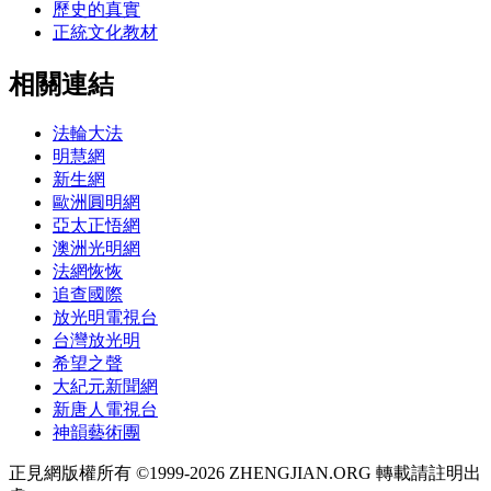
歷史的真實
正統文化教材
相關連結
法輪大法
明慧網
新生網
歐洲圓明網
亞太正悟網
澳洲光明網
法網恢恢
追查國際
放光明電視台
台灣放光明
希望之聲
大紀元新聞網
新唐人電視台
神韻藝術團
正見網版權所有 ©1999-2026 ZHENGJIAN.ORG 轉載請註明出