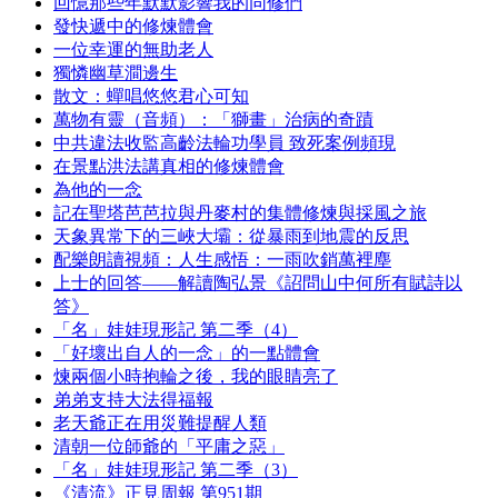
回憶那些年默默影響我的同修們
發快遞中的修煉體會
一位幸運的無助老人
獨憐幽草澗邊生
散文：蟬唱悠悠君心可知
萬物有靈（音頻）：「獅畫」治病的奇蹟
中共違法收監高齡法輪功學員 致死案例頻現
在景點洪法講真相的修煉體會
為他的一念
記在聖塔芭芭拉與丹麥村的集體修煉與採風之旅
天象異常下的三峽大壩：從暴雨到地震的反思
配樂朗讀視頻：人生感悟：一雨吹銷萬裡塵
上士的回答——解讀陶弘景《詔問山中何所有賦詩以
答》
「名」娃娃現形記 第二季（4）
「好壞出自人的一念」的一點體會
煉兩個小時抱輪之後，我的眼睛亮了
弟弟支持大法得福報
老天爺正在用災難提醒人類
清朝一位師爺的「平庸之惡」
「名」娃娃現形記 第二季（3）
《清流》正見周報 第951期