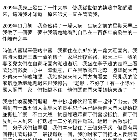
2009年我身上發生了一件大事，使我從世俗的執著中驚醒過
來。這時我才知道，原來師父一直在管著我。
2009年11月初，我突然得了一場大病，生病之前的星期天早上
我做了一個夢，夢中我清楚地看到自己在一百多年前發生的一
件離奇之事：
時值八國聯軍侵略中國，我家住在京郊外的一處大莊園內。我
當時大概是三四十歲的樣子，家境比較富裕。那天上午，我的
妻妾兒女們在自家花園內湖邊遊玩，我坐在亭子邊的走廊上看
著她們戲耍，心中一陣愜意。正在興致高昂之際，忽聽從大門
外傳來一陣嘈雜聲。我站起身來朝大門方向看去，只見我的管
家氣急敗壞地跑過來跟我報告：“老爺，不好了！有一小隊外
國人砸門，家丁們抵擋不住，他們闖進門來開始搶東西了！”
我急忙喚妻兒們迴避，手中抄起傢伙跟管家一起沖了出去。我
看到有十四五個人高馬大的長毛鬼子兵已經衝進大門大肆搶掠
並撕扯丫鬟，不由大怒，於是領著眾家丁們奮起抵抗。家丁們
見到主人到來，打迭起十二分的精神應戰。經過一番激烈打
鬥，鬼子兵們被擊退。我們本來捉住了三個鬼子兵，但是有兩
個掙扎著逃掉了，最後還剩一個。我吩咐家丁們把此人反綁著