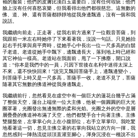
袖的服裝；他們的皮膚比漢白玉還要白，沒有任何瑕疵；他們
臉上沒有任何喜怒哀樂，但我看得出他們都很慈悲。這無數的
佛、道、神、還有菩薩都靜靜地從我身邊飄過，沒有一個和我
說話。
我繼續向前走，正走著，從我右前方過來了一位觀音菩薩，到
我跟前一米左右時她停了下來看著我，沒說一句話。只見她抬
起右手托掌與肩平齊時，從她手心中長出一位一尺多高的白鬍
子老道。老道從她手中飄下，邊飄邊長大，落到地上時已經和
其它神仙一樣高。老道站在我面前，甩了一下拂塵，開口說
道：“你本是我們中的一員，只因下世後在名利中迷得太深上
不來，還不快快回來！”說完又飄回菩薩手上，邊飄邊變小，
到菩薩手上時又是一尺多高，菩薩手一收，老道不見了，菩薩
隨著其它無數的佛道神從我身邊飄走。
我繼續前行，忽然看見在虛空中有一個巨大的蓮花台幾乎占滿
了整個天空，蓮台上端坐一位大主佛，他被一個圓圓的巨大光
圈罩著，光圈發出無邊無際的柔和光焰。光圈之外的空中是層
層疊疊的佛道神布滿了天空，他們都雙手合十向著主佛。主佛
雙腿盤坐，左掌掌心向上在小腹部位，右手立單掌印。我吃驚
地看著這一切，忽見主佛立著的右掌向我站立的方向一揮，我
忽然感到一陣熱流從頭頂直灌至腳心，渾身沉浸在一種說不出