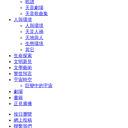
歌譜
天音劇場
天音歌曲集
人與環境
人與環境
天災人禍
天地與人
生態環境
其它
生命探索
文明新見
文學藝術
警世預言
宇宙時空
巨變中的宇宙
劇場
書籍
正見廣播
按日瀏覽
網上投稿
聯繫我們