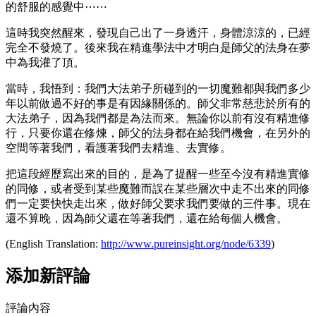
的舒服的感覺中⋯⋯
這時我突然醒來，發現自己出了一身透汗，身體涼涼的，已經
完全不發燒了。後來我在精進學法中才明白是師父的法身在夢
中為我灌了頂。
當時，我悟到：我們大法弟子所碰到的一切魔難都與我們多少
年以前做過不好的事是有因緣關係的。師父非常慈悲於所有的
大法弟子，因為我們都是為法而來。無論你以前有沒有精進修
行，只要你還在修煉，師父的法身都在給我們機會，在另外的
空間等著我們，看護著我們去精進、去實修。
把這段經歷寫出來的目的，是為了提醒一些至今沒有精進實修
的同修，或者受到某些魔難而誤在某些層次中走不出來的同修
們一定要快快走出來，做好師父要求我們要做的三件事。現在
還不算晚，因為師父還在等著我們，還在給每個人機會。
(English Translation:
http://www.pureinsight.org/node/6339
)
添加新評論
評論內容