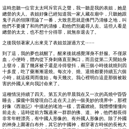
這時忽聽一位官太太呵斥官兵之聲，我一聽是我的表姐，她是
總督的夫人。表姐好像已經知道我一家人藏在廟中，只聽她跟
鬼子兵的領隊理論了一番，大致意思就是佛門乃清修之地，叫
他們不要擾了和尚們的清修，勸他們別處尋人去。這些人看是
總督的太太，也不想十分得罪，就無奈退去了。
之後我領著家人出來見了表姐並謝過方丈⋯⋯
到了這，我的夢也就醒了。醒來後就感覺渾身不舒服。不僅尿
血，小便時，體內從下身刺痛直至胸口，而且從第二天開始身
上發冷，蓋了幾床被子還是冷得發抖，兩三個小時後就燒到四
十多度，吃了藥漸漸退燒。每次冷、燒、退燒都要持續五六個
小時，就這樣周而復始，每天幾次。我心裡明白這是那個被殺
害的外國人來向我討命來了。
這種情況持續了四天。第五天的早晨我在又一次的高燒中昏昏
睡去，朦朧中我發現自己走在天上的一個美妙的境界中，那裡
好像《西遊記》中描述的瑤池一樣，雲霧繚繞。我懵懵懂懂向
前走去，這時從前方飄過來一群群的佛、道、神，他們都長得
非常年輕漂亮，有中國人形像的、有外國人形像的。除了外國
的神身上圍著白布外，其它的中國神，都穿著古時候的長袍大