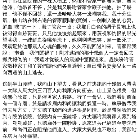
兩手吊在庭院裡的一棵大樹上，然後和管家一起審問他。審問
他時，他昂首不答，於是我又吩咐管家拿鞭子抽他。抽了幾
鞭，他不僅不回答，還一邊哈哈大笑一邊嘲笑我。我十分生
氣，抽出站在我右邊的管家腰間的寶劍，一劍刺入他的心窩。
鮮血“噗”的一下，濺了管家一臉；我那月白色的綢子長袍上也
被濺得血跡斑斑。只見他慢慢抬起頭來，用蔑視和仇恨的眼光
望著我，一縷鮮血從嘴角流下，他咧咧嘴想笑，頭一低死了。
我震驚於他那震人心魂的眼神，久久不能回過神來。管家跟我
說：“老爺，我們闖禍了！剛才逃跑的那十幾個人一定會回去
搬兵報仇的！”我這才從殺人的震撼中驚醒過來。趕快吩咐管
家散掉家丁和丫鬟們讓他們各自避難；自己帶著妻妾兒女一路
向西邊的山上逃去。
逃到半山腰時，我向山下望去，看見之前逃跑的十幾個人帶著
一大隊人馬大約三四百人向我家方向衝去。山上景色很美，但
我無心欣賞，只是催著家人趕路。行了一會兒，我們看到前面
有一個寺廟，於是請求廟內和尚讓我們躲避一時。執事僧帶我
們去見方丈，方丈聽了我們的遭遇很是同情。於是帶領我們來
到寺院的後院。後院內有一座鐘塔，方丈囑咐我將家人藏到塔
內。剛剛藏好，只聽廟外一陣吵嚷，原來追兵已經追至寺院門
前，和尚們正在阻攔他們進入。大家大氣兒也不敢出，我卻站
在塔內向外張望。