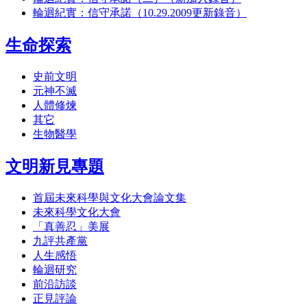
輪迴紀實：信守承諾（10.29.2009更新錄音）
生命探索
史前文明
元神不滅
人體修煉
其它
生物醫學
文明新見專題
首屆未來科學與文化大會論文集
未來科學文化大會
「真善忍」美展
九評共產黨
人生感悟
輪迴研究
前沿訪談
正見評論