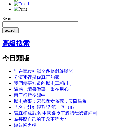
Search
Search
高級搜索
今日頭版
誰在圍攻神韻？多條戰線曝光
分清哪裡是你真正的家
我們需要知道的歷史真相(上)
隨感：讀書做事，重在用心
兩三行雁夕陽中
歷史故事：宋代孝女冤死，天降異象
「名」娃娃現形記 第二季（8）
講真相成罪名 中國多位工程師律師遭枉判
為甚麼自己的正念不強大?
轉錯帳之後