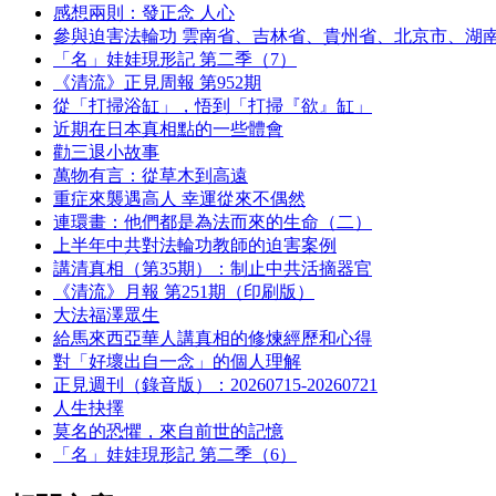
感想兩則：發正念 人心
參與迫害法輪功 雲南省、吉林省、貴州省、北京市、湖
「名」娃娃現形記 第二季（7）
《清流》正見周報 第952期
從「打掃浴缸」，悟到「打掃『欲』缸」
近期在日本真相點的一些體會
勸三退小故事
萬物有言：從草木到高遠
重症來襲遇高人 幸運從來不偶然
連環畫：他們都是為法而來的生命（二）
上半年中共對法輪功教師的迫害案例
講清真相（第35期）：制止中共活摘器官
《清流》月報 第251期（印刷版）
大法福澤眾生
給馬來西亞華人講真相的修煉經歷和心得
對「好壞出自一念」的個人理解
正見週刊（錄音版）：20260715-20260721
人生抉擇
莫名的恐懼，來自前世的記憶
「名」娃娃現形記 第二季（6）