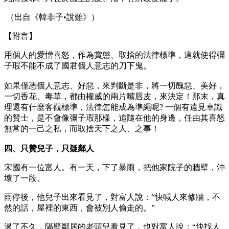
（出自《韓非子•說難》）
【附言】
用個人的愛憎喜怒，作為賞懲、取捨的法律標準，這就使得彌
子瑕不能不成了國君個人意志的刀下鬼。
如果僅憑個人意志、好惡，來判斷是非，將一切醜惡、美好，
一切香花、毒草，都由權威的兩片嘴唇皮，來決定！那末，真
理還有什麼客觀標準，法律怎能成為準繩呢? 一個有遠見卓識
的賢士，是不會像彌子瑕那樣，追隨在他的身邊，任由其喜怒
無常的一己之私，而取捨天下之人、之事！
四、只贊兒子，只疑鄰人
宋國有一位富人。有一天，下了暴雨，把他家院子的牆壁，沖
壞了一段。
雨停後，他兒子出來看見了，對富人說：“快喊人來修牆，不
然的話，屋裡的東西，會被別人偷走的。”
過了不久，隔壁鄰居的老頭兒看見了，也對富人說：“快找人