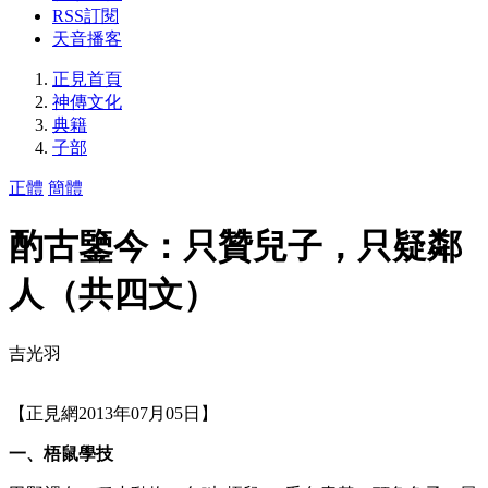
RSS訂閱
天音播客
正見首頁
神傳文化
典籍
子部
正體
簡體
酌古鑒今：只贊兒子，只疑鄰
人（共四文）
吉光羽
【正見網2013年07月05日】
一、梧鼠學技