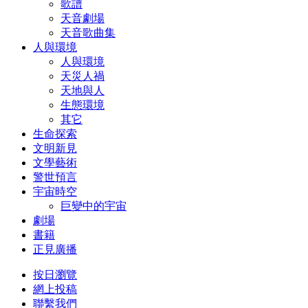
歌譜
天音劇場
天音歌曲集
人與環境
人與環境
天災人禍
天地與人
生態環境
其它
生命探索
文明新見
文學藝術
警世預言
宇宙時空
巨變中的宇宙
劇場
書籍
正見廣播
按日瀏覽
網上投稿
聯繫我們