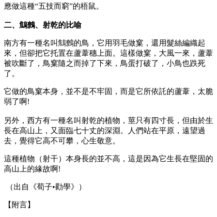
應做這種“五技而窮”的梧鼠。
二、鷦鷯、射乾的比喻
南方有一種名叫鷦鷯的鳥，它用羽毛做窠，還用髮絲編織起
來，但卻把它托置在蘆葦穗上面。這樣做窠，大風一來，蘆葦
被吹斷了，鳥窠隨之而掉了下來，鳥蛋打破了，小鳥也跌死
了。
它做的鳥窠本身，並不是不牢固，而是它所依託的蘆葦，太脆
弱了啊!
另外，西方有一種名叫射乾的植物，莖只有四寸長，但由於生
長在高山上，又面臨七十丈的深淵。人們站在平原，遠望過
去，覺得它高不可攀，心生敬意。
這種植物（射干）本身長的並不高，這是因為它生長在堅固的
高山上的緣故啊!
（出自《荀子•勸學》）
【附言】