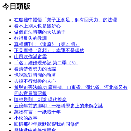
今日頭版
在魔難中體悟「弟子正念足，師有回天力」的法理
看不上別人也是嫉妒心
做個正法時期的大法弟子
欲得反失的教訓
真相期刊：《還原》（第21期）
正見廣播（音頻）：幸運不是偶然
山風吹作滿窗雲
「名」娃娃現形記 第二季（5）
看清楚舊勢力的陰謀
也說說對時間的執著
去掉不行就換的人心
參與迫害法輪功 廣東省、山東省、湖北省、河北省又有
四名官員遭惡報
隨想幾則：刺激 現代觀念
五億年前的腳印：一樁科學史上的未解之謎
萬物有言：一紙載千年
小松的故事
回憶那些年默默影響我的同修們
發快遞中的修煉體會