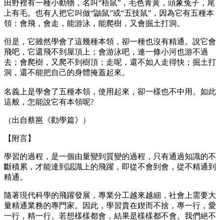
田野裡有一種小動物，名叫“梧鼠”，毛色青黃，頭象兔子，尾
上有毛。也有人把它叫做“鼬鼠”或“五技鼠”，因為它有五種本
領：會飛，會走，能游泳，能爬樹，又會掘土打洞。
但是，它雖然學會了這幾種本領，卻一種也沒有精通。說它會
飛吧，它還飛不到屋頂上；會游泳吧，連一條小河也游不過
去；會爬樹，又爬不到樹頂；走呢，還不如人走得快；掘土打
洞，還不能把自己的身體掩蓋起來。
名義上是學會了五種本領，使用起來，卻一樣也不中用。如此
這般，怎能說它有本領呢?
（出自蔡邕《勸學篇》）
【附言】
學習的過程，是一個由量變到質變的過程，只有通過知識的不
斷積累，才能達到認識上的飛躍，即從不會到會，從不精通到
精通。
隨著現代科學的飛躍發展，專業分工越來越細，社會上需要大
量精通業務的專門家。因此，學習貴在鍥而不捨，專一行，愛
一行，精一行。若想樣樣都會，結果是樣樣都不會。我們絕不