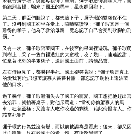
來報告彌子瑕，說他母親得了重病。彌子瑕急得滿頭大汗，偷
偷跑到宮裡，騙來了國王的馬車，星夜趕回鄉下。
第二天，群臣們聽說了，都想這下子，彌子瑕的雙腳保不住
了。沒料到國王卻坐在堂上，噴嘖稱讚說：“彌子瑕真是一個
難得的孝子，他為了救治母親，竟忘記了自己會受到砍腳的刑
罰。”
又有一次，彌子瑕陪著國王，在後宮的果園裡遊玩。彌子瑕爬
到樹上，采了一隻白裡透紅的大蜜桃，咬了幾口，連連說甜，
忙拿著吃剩的半隻桃子，送到國王面前，請他品嘗。
左右侍臣見了，都嚇得半死。國王卻笑著說：“彌子瑕是真正
的愛我啊!他只想著讓寡人嘗嘗甘甜，卻忘記了剩桃上還沾著
他的口水。”
過了幾年，彌子瑕漸漸失去了國王的寵愛。國王想把他趕出宮
去治罪，就拍著桌子，對他斥罵道：“當初你偷駕寡人的馬
車，狂妄至極；又讓寡人吃你咬過的剩桃，藉此侮慢寡人。你
該當死罪!”
彌子瑕的行為並沒有變，而以前被認為是賢忠；後來，卻又因
此而獲罪。只在於國王的愛、憎，有所改變罷了。