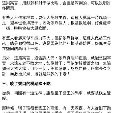
這則寓言，用鷦鷯和射干做比喻，含義是深刻的，可以說明許
多問題。
有些人不依靠群眾，耍個人英雄主義。這種人就算一時風頭十
足，遲早也會摔跤子，因為依靠個人，根基很脆弱，好像蘆葦
一樣，時時會被大風吹斷。
有些人看起來似乎能力不大，但卻依靠群眾，這種人做起工作
來，總是做得很出色。這是因為他們的根基很雄厚，好像生長
在堅固的高山上一樣。
另外，這篇寓言，還告訴人們：依靠真理和正義，就能堅固牢
實，永遠立於不敗之地，如像射干；而依附於蘆葦之物，無論
如何大搖大擺，目空一切，美觀恣形，悠然自得，終非長久之
計，而必遭泯滅。這就是鷦鷯的下場！
三、咬了幾口的桃給國王吃
從前，衛國有一道法律，誰偷坐了國王的馬車，就要被砍去雙
腳。
那時候，彌子瑕很受國王的寵愛。有一天深夜，有人從鄉下跑