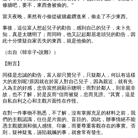
修牆吧，要不，東西會被偷的。”
當天夜晚，果然有小偷從破牆處鑽進來，偷走了不少東西。
事後，這位富人想起兒子的勸告，感到自己的兒子，未卜先
知，真是太聰明了；而同時，他又記起鄰居老頭兒的勸告，因
此十分懷疑自家丟失的東西，就是他偷的。
（出自《韓非子•說難》）
【附言】
同樣是忠誠的勸告，富人卻只贊兒子，只疑鄰人，何以有這樣
大的差別呢?原因就在於富人對自己兒子，因為親近，就有先
入為主的好感，忠告當然就顯示聰明；而對於鄰人，則非親非
故，也不了解，於是反而“信而被疑，忠而見謗。”其實，這是
自私自利之心和主觀片面性在作怪。
在對一件事物不熟悉，不了解，沒有掌握充足的材料之前，我
們的主觀認識，往往是片面的、盲目的。因此，辦事情絕不能
憑主觀臆測和個人感情、印象，而要尊重客觀存在的事實。否
則，疑神疑鬼，誣陷栽贓的事，就會常有發生。