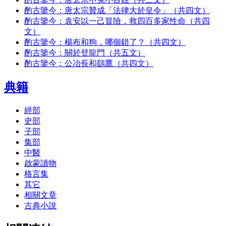
酌古鑒今：唐太宗贊成「法律大於皇令」（共四文）
酌古鑒今：袁安以一己冒險，救四百多家性命（共四
文）
酌古鑒今：楊布和狗，哪個錯了？（共四文）
酌古鑒今：關於登龍門（共五文）
酌古鑒今：公冶長和鷂鷹（共四文）
典籍
經部
史部
子部
集部
中醫
啟蒙讀物
格言集
其它
相關文章
古典小說