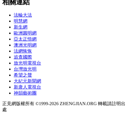
相關連結
法輪大法
明慧網
新生網
歐洲圓明網
亞太正悟網
澳洲光明網
法網恢恢
追查國際
放光明電視台
台灣放光明
希望之聲
大紀元新聞網
新唐人電視台
神韻藝術團
正見網版權所有 ©1999-2026 ZHENGJIAN.ORG 轉載請註明出
處