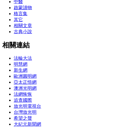
中醫
啟蒙讀物
格言集
其它
相關文章
古典小說
相關連結
法輪大法
明慧網
新生網
歐洲圓明網
亞太正悟網
澳洲光明網
法網恢恢
追查國際
放光明電視台
台灣放光明
希望之聲
大紀元新聞網