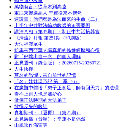
勸三退小故事
萬物有言：從草木到高遠
重症來襲遇高人 幸運從來不偶然
連環畫：他們都是為法而來的生命（二）
上半年中共對法輪功教師的迫害案例
講清真相（第35期）：制止中共活摘器官
《清流》月報 第251期（印刷版）
大法福澤眾生
給馬來西亞華人講真相的修煉經歷和心得
對「好壞出自一念」的個人理解
正見週刊（錄音版）：20260715-20260721
人生抉擇
莫名的恐懼，來自前世的記憶
「名」娃娃現形記 第二季（6）
在魔難中體悟「弟子正念足，師有回天力」的法理
看不上別人也是嫉妒心
做個正法時期的大法弟子
欲得反失的教訓
真相期刊：《還原》（第21期）
正見廣播（音頻）：幸運不是偶然
山風吹作滿窗雲