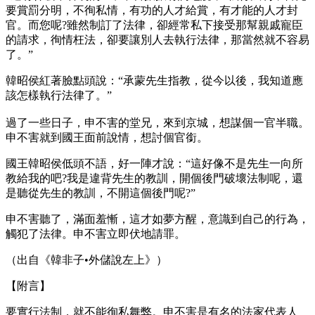
要賞罰分明，不徇私情，有功的人才給賞，有才能的人才封
官。而您呢?雖然制訂了法律，卻經常私下接受那幫親戚寵臣
的請求，徇情枉法，卻要讓別人去執行法律，那當然就不容易
了。”
韓昭侯紅著臉點頭說：“承蒙先生指教，從今以後，我知道應
該怎樣執行法律了。”
過了一些日子，申不害的堂兄，來到京城，想謀個一官半職。
申不害就到國王面前說情，想討個官銜。
國王韓昭侯低頭不語，好一陣才說：“這好像不是先生一向所
教給我的吧?我是違背先生的教訓，開個後門破壞法制呢，還
是聽從先生的教訓，不開這個後門呢?”
申不害聽了，滿面羞慚，這才如夢方醒，意識到自己的行為，
觸犯了法律。申不害立即伏地請罪。
（出自《韓非子•外儲說左上》）
【附言】
要實行法制，就不能徇私舞弊。申不害是有名的法家代表人