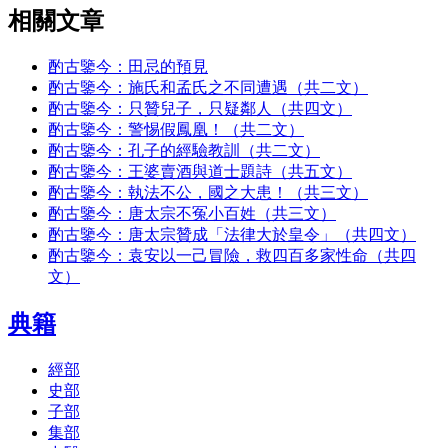
相關文章
酌古鑒今：田忌的預見
酌古鑒今：施氏和孟氏之不同遭遇（共二文）
酌古鑒今：只贊兒子，只疑鄰人（共四文）
酌古鑒今：警惕假鳳凰！（共二文）
酌古鑒今：孔子的經驗教訓（共二文）
酌古鑒今：王婆賣酒與道士題詩（共五文）
酌古鑒今：執法不公，國之大患！（共三文）
酌古鑒今：唐太宗不冤小百姓（共三文）
酌古鑒今：唐太宗贊成「法律大於皇令」（共四文）
酌古鑒今：袁安以一己冒險，救四百多家性命（共四
文）
典籍
經部
史部
子部
集部