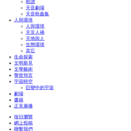
歌譜
天音劇場
天音歌曲集
人與環境
人與環境
天災人禍
天地與人
生態環境
其它
生命探索
文明新見
文學藝術
警世預言
宇宙時空
巨變中的宇宙
劇場
書籍
正見廣播
按日瀏覽
網上投稿
聯繫我們