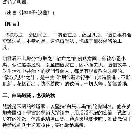
占領了胡國。
（出自《韓非子•說難》）
【附言】
“將欲取之，必固與之。” “將欲亡之，必固興之。”這是很符合
辯證法的，不幸的是，這條辯證法，也成了鄭公侵略的工
具。
胡君看不出鄭公“欲取之”“欲亡之”的侵略意圖，卻被小恩小
惠、假仁假義迷惑，以至國破家亡，因小而失大。這個故事，
對生活在中共治下的我們每個人，都是有現實教育意義的。
“欲取先與”之計，是中共“常用常新常得手”（與時俱進，不斷
創新，花樣百出，防不勝防）的伎倆，一切人等，皆當警惕。
二、白馬過關，也須納稅
兒說是宋國的雄辯家，以堅持“白馬非馬”的論點聞名。他在參
加齊國稷下學宮的學術大辯論中，用滔滔不絕的宏論，戰勝了
所有的論敵。但當他騎著白馬，通過邊境關卡時，卻被幾個手
持矛戟的兵士迎頭拉住，要他繳納馬稅。