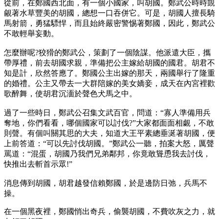
從前，在鄭國西北面，有一個小國家，叫胡國。鄭武公時時覬
覦著水草豐美的胡國，總想一口吞併它。可是，胡國人擅長騎
馬射箭，勇猛驃悍，而且始終嚴密警惕著鄭國，因此，鄭武公
不敢輕舉妄動。
怎麼辦呢?狡猾的鄭武公，策劃了一個陰謀。他派遣大臣，攜
帶厚禮，前去胡國求親，準備把公主嫁給胡國的國君。胡君不
知是計，欣然答應了。鄭國公主出嫁的那天，兩國舉行了隆重
的婚禮。公主又帶去一大群陪嫁的美女嬌妾，成天在內宮裡歡
歌醉舞，使胡君沉湎於聲色犬馬之中。
過了一些時日，鄭武公召集文武百官，問道：“寡人準備用兵
奪地，你們看看，哪個國家可以討伐?”大家都面面相覷，不敢
則聲。有個叫關其思的大夫，知道大王平素總垂涎著胡國，便
上前答道：“可以先討伐胡國。”鄭武公一聽，拍案大怒，厲聲
罵道：“混蛋，胡國乃我們兄弟鄰邦，你竟敢聳恿我去討伐，
快推出去斬首示眾!”
消息傳到胡國，胡君越發信賴鄭國，於是邊防日弛，兵馬不
操。
在一個黑夜裡，鄭國悄出奇兵，偷襲胡國，不費吹灰之力，就