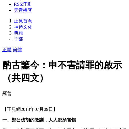
RSS訂閱
天音播客
正見首頁
神傳文化
典籍
子部
正體
簡體
酌古鑒今：申不害請罪的啟示
（共四文）
羅善
【正見網2013年07月09日】
一、鄭公伐胡的教訓，人人都須警惕