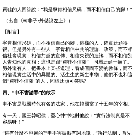
買鞋的人回答說：“我是寧肯相信尺碼，而不相信自己的腳！”
（出自《韓非子•外儲說左上》）
【附言】
寧肯相信尺碼，而不相信自己的腳，這樣的人，確實迂頑得
很。但是另外有一些人，寧肯相信中共的理論、政策，而不相
信社會現實；相信共黨的宣傳、相信央視的造謠，而不相信別
人告知他的真相：這也是跟“買鞋不信腳”，同屬迂頑一類了。
另外還有人，把書本上某些道理，看成僵固不變的教條，而不
相信現實生活中的具體的、活生生的新生事物，他們不也和這
個“買鞋不信腳”的人，同樣迂頑可笑嗎?
四、“申不害請罪”的啟示
申不害是戰國時代有名的法家，他在韓國當了十五年的宰相。
有一天，國王韓昭侯，憂心忡忡地對他說：“實行法制真是不
容易呀！”
“這有什麼不容易的?”申不害振振有詞地說，“執行法制，首先