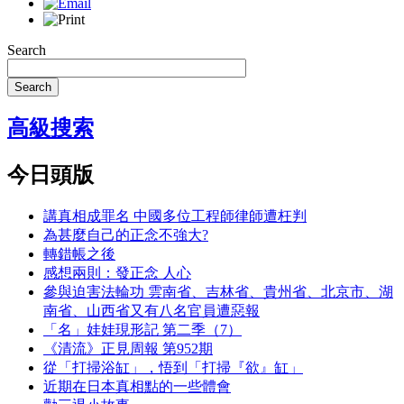
Search
Search
高級搜索
今日頭版
講真相成罪名 中國多位工程師律師遭枉判
為甚麼自己的正念不強大?
轉錯帳之後
感想兩則：發正念 人心
參與迫害法輪功 雲南省、吉林省、貴州省、北京市、湖
南省、山西省又有八名官員遭惡報
「名」娃娃現形記 第二季（7）
《清流》正見周報 第952期
從「打掃浴缸」，悟到「打掃『欲』缸」
近期在日本真相點的一些體會