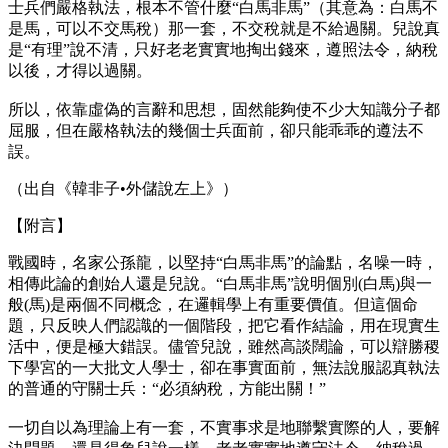
士兵們嚴格執法，根本不管什麼“白馬非馬”（其意為：白馬不
是馬，可以不交馬稅）那一套，不交稅就是不給過關。兒說真
是“有理”說不清，只好老老實實地掏出錢來，遵照法令，納稅
以後，才得以過關。
所以，依靠虛偽的言辭和思想，固然能夠使不少大知識分子都
屈服，但在嚴格執法的幾個士兵面前，卻只能乖乖的遵法不
誤。
（出自《韓非子•外儲說左上》）
【附言】
戰國時，名家公孫龍，以堅持“白馬非馬”的論點，名噪一時，
相傳此論的創始人還是兒說。“白馬非馬”說明個別(白馬)與一
般(馬)是兩個不同概念，在邏輯學上有重要價值。但這個命
題，只反映人們認識的一個階段，把它看作結論，用在現實生
活中，便是極大錯誤。儘管兒說，雖然高談闊論，可以辯勝稷
下學宮的一大批文人學士，卻在事實面前，無法說服認真執法
的普通的守關士兵：“必須納稅，方能出關！”
一切自以為理論上有一套，不實事求是地聯繫實際的人，要解