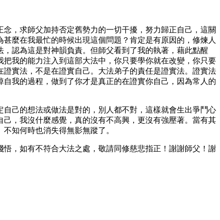
正念，求師父加持否定舊勢力的一切干擾，努力歸正自己，這關
為甚麼在我最忙的時候出現這個問題？肯定是有原因的，修煉人
法，認為這是對神韻負責。但師父看到了我的執著，藉此點醒
我把我的能力注入到這部大法中，你只要學你就在改變，你只要
在證實法，不是在證實自己。大法弟子的責任是證實法。證實法
掉自我的過程，做到了你才是真正的在證實你自己，因為常人的
定自己的想法或做法是對的，別人都不對，這樣就會生出爭鬥心
自己，我沒什麼感覺，真的沒有不高興，更沒有強壓著。當有其
」不知何時也消失得無影無蹤了。
淺悟，如有不符合大法之處，敬請同修慈悲指正！謝謝師父！謝