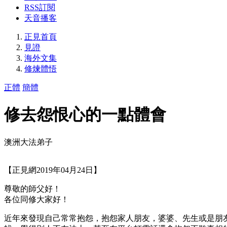
RSS訂閱
天音播客
正見首頁
見證
海外文集
修煉體悟
正體
簡體
修去怨恨心的一點體會
澳洲大法弟子
【正見網2019年04月24日】
尊敬的師父好！
各位同修大家好！
近年來發現自己常常抱怨，抱怨家人朋友，婆婆、先生或是朋