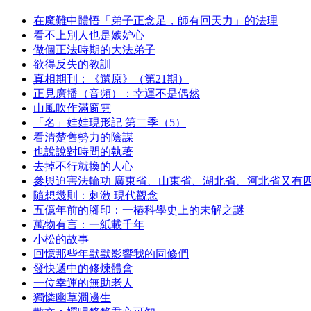
在魔難中體悟「弟子正念足，師有回天力」的法理
看不上別人也是嫉妒心
做個正法時期的大法弟子
欲得反失的教訓
真相期刊：《還原》（第21期）
正見廣播（音頻）：幸運不是偶然
山風吹作滿窗雲
「名」娃娃現形記 第二季（5）
看清楚舊勢力的陰謀
也說說對時間的執著
去掉不行就換的人心
參與迫害法輪功 廣東省、山東省、湖北省、河北省又有
隨想幾則：刺激 現代觀念
五億年前的腳印：一樁科學史上的未解之謎
萬物有言：一紙載千年
小松的故事
回憶那些年默默影響我的同修們
發快遞中的修煉體會
一位幸運的無助老人
獨憐幽草澗邊生