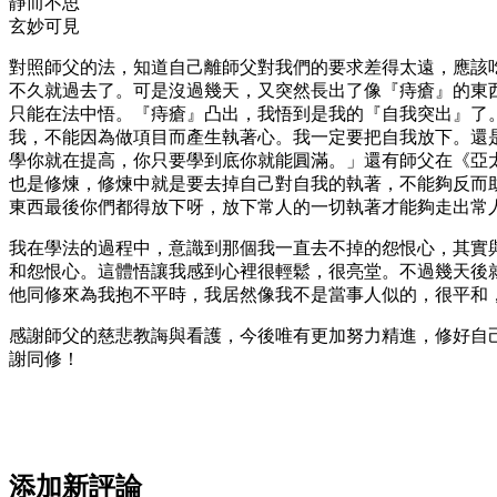
靜而不思
玄妙可見
對照師父的法，知道自己離師父對我們的要求差得太遠，應該
不久就過去了。可是沒過幾天，又突然長出了像『痔瘡』的東
只能在法中悟。『痔瘡』凸出，我悟到是我的『自我突出』了
我，不能因為做項目而產生執著心。我一定要把自我放下。還
學你就在提高，你只要學到底你就能圓滿。」還有師父在《亞
也是修煉，修煉中就是要去掉自己對自我的執著，不能夠反而
東西最後你們都得放下呀，放下常人的一切執著才能夠走出常
我在學法的過程中，意識到那個我一直去不掉的怨恨心，其實
和怨恨心。這體悟讓我感到心裡很輕鬆，很亮堂。不過幾天後
他同修來為我抱不平時，我居然像我不是當事人似的，很平和
感謝師父的慈悲教誨與看護，今後唯有更加努力精進，修好自
謝同修！
添加新評論