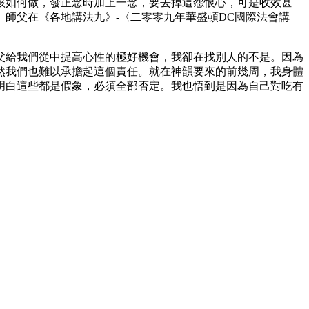
該如何做，發正念時加上一念，要去掉這怨恨心，可是收效甚
師父在《各地講法九》-〈二零零九年華盛頓DC國際法會講
父給我們從中提高心性的極好機會，我卻在找別人的不是。因為
然我們也難以承擔起這個責任。就在神韻要來的前幾周，我身體
明白這些都是假象，必須全部否定。我也悟到是因為自己對吃有