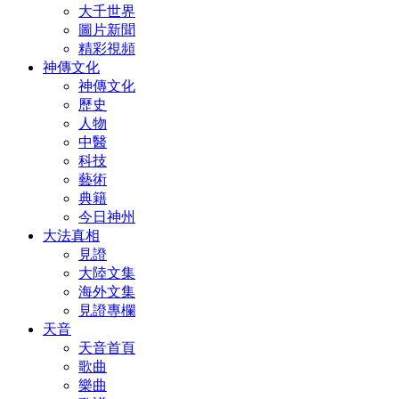
大千世界
圖片新聞
精彩視頻
神傳文化
神傳文化
歷史
人物
中醫
科技
藝術
典籍
今日神州
大法真相
見證
大陸文集
海外文集
見證專欄
天音
天音首頁
歌曲
樂曲