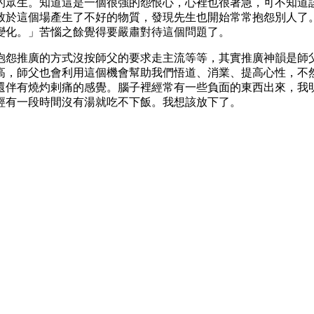
的眾生。知道這是一個很強的怨恨心，心裡也很著急，可不知道
致於這個場產生了不好的物質，發現先生也開始常常抱怨別人了。
變化。」苦惱之餘覺得要嚴肅對待這個問題了。
抱怨推廣的方式沒按師父的要求走主流等等，其實推廣神韻是師
高，師父也會利用這個機會幫助我們悟道、消業、提高心性，不
還伴有燒灼剌痛的感覺。腦子裡經常有一些負面的東西出來，我
經有一段時間沒有湯就吃不下飯。我想該放下了。