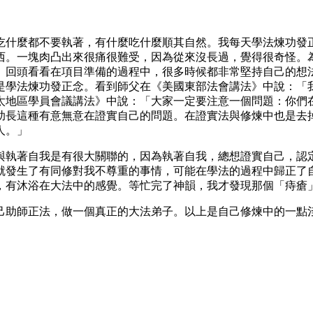
吃什麼都不要執著，有什麼吃什麼順其自然。我每天學法煉功發
西。一塊肉凸出來很痛很難受，因為從來沒長過，覺得很奇怪。
。回頭看看在項目準備的過程中，很多時候都非常堅持自己的想
是學法煉功發正念。看到師父在《美國東部法會講法》中說：「
太地區學員會議講法》中說：「大家一定要注意一個問題：你們
助長這種有意無意在證實自己的問題。在證實法與修煉中也是去
人。」
與執著自我是有很大關聯的，因為執著自我，總想證實自己，認
就發生了有同修對我不尊重的事情，可能在學法的過程中歸正了
，有沐浴在大法中的感覺。等忙完了神韻，我才發現那個「痔瘡
己助師正法，做一個真正的大法弟子。以上是自己修煉中的一點