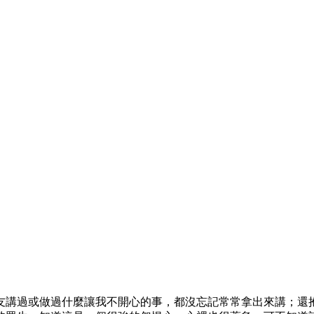
友講過或做過什麼讓我不開心的事，都沒忘記常常拿出來講；還