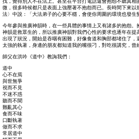
找，覺得別人不在法上。甚至在平台打電話還會抱怨不聽真相
微，很多時候都只是表面上強壓著不抱怨而已。長時間下來以
法〉中說：「大法弟子的心要不穩，會使你周圍的環境也發生
今年參與推廣神韻時，在一些具體的事情上又有諸多的抱怨。
神韻是救眾生的，所以推廣神韻對我們心性的要求也逐年在提
出現了狀況，開始是吞咽有困難，好像食道和胸部都堵住了，
太強的執著，身邊的朋友都知道我的嘴很刁，對吃很講究，曾
師父在洪吟《道中》教誨我們：
道中
心不在焉
與世無爭
視而不見
不迷不惑
聽而不聞
難亂其心
食而不味
口斷執著
做而不求
常居道中