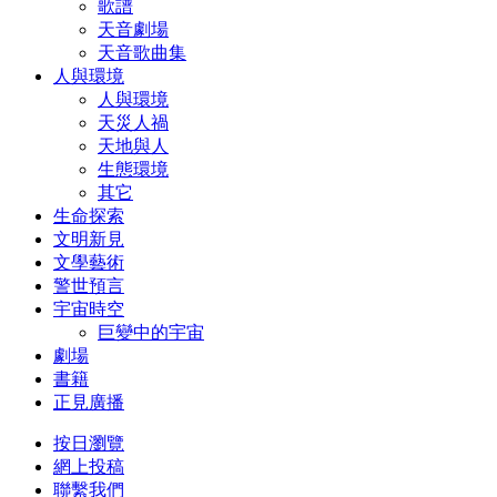
歌譜
天音劇場
天音歌曲集
人與環境
人與環境
天災人禍
天地與人
生態環境
其它
生命探索
文明新見
文學藝術
警世預言
宇宙時空
巨變中的宇宙
劇場
書籍
正見廣播
按日瀏覽
網上投稿
聯繫我們