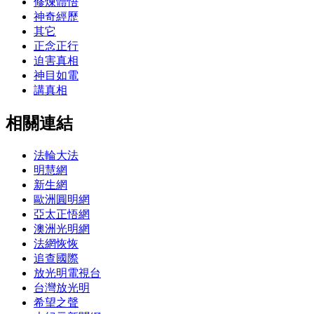
修煉體悟
神奇經歷
其它
正念正行
迫害真相
神目如電
講真相
相關連結
法輪大法
明慧網
新生網
歐洲圓明網
亞太正悟網
澳洲光明網
法網恢恢
追查國際
放光明電視台
台灣放光明
希望之聲