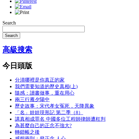
Search
Search
高級搜索
今日頭版
分清哪裡是你真正的家
我們需要知道的歷史真相(上)
隨感：讀書做事，重在用心
兩三行雁夕陽中
歷史故事：宋代孝女冤死，天降異象
「名」娃娃現形記 第二季（8）
講真相成罪名 中國多位工程師律師遭枉判
為甚麼自己的正念不強大?
轉錯帳之後
感想兩則：發正念 人心