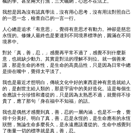
械的學。甚至兩天打漁，三天曬網，心思不在法上。
我想是因為沒有認真學法，沒有用心思考，沒有用法對照自己
的一思一念，檢查自己的一言一行。
人心總是追求「有意思」，覺得有意思才有動力。神卻是慈悲
永恆的。修煉人最終也是要達到不同境界標準的，圓滿在不同
境界中。
對於「真，善，忍，」感覺再平常不過了，感覺不到什麼新
意，也就缺少動力。其實是對法的理解不到位。就一個善來
講，那是生命的本性，是生命的高貴品性，只是因為日常中總
是掛在嘴中，覺得太平淡了。
我也是最近才想明白，傳統文化中好的東西是神有意造就給人
的，是創世主給人類的，那是宇宙中的美好造化。這是每個生
命應該十分珍惜和遵從的，只是因為太熟悉不過，就覺得不珍
貴了，應了那句「身在福中不知福」的話。
我也是偶然才感覺到真，善，忍的一層內涵，也是不一會，覺
得十分美好。明白了真，善，忍是永恆的，是生命應有的永恆
狀態，無論生命多麼長久，是永遠應該遵從的。生命中感覺到
了衡量一切的標準就是真，善，忍。