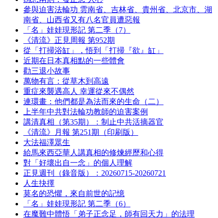
參與迫害法輪功 雲南省、吉林省、貴州省、北京市、湖
南省、山西省又有八名官員遭惡報
「名」娃娃現形記 第二季（7）
《清流》正見周報 第952期
從「打掃浴缸」，悟到「打掃『欲』缸」
近期在日本真相點的一些體會
勸三退小故事
萬物有言：從草木到高遠
重症來襲遇高人 幸運從來不偶然
連環畫：他們都是為法而來的生命（二）
上半年中共對法輪功教師的迫害案例
講清真相（第35期）：制止中共活摘器官
《清流》月報 第251期（印刷版）
大法福澤眾生
給馬來西亞華人講真相的修煉經歷和心得
對「好壞出自一念」的個人理解
正見週刊（錄音版）：20260715-20260721
人生抉擇
莫名的恐懼，來自前世的記憶
「名」娃娃現形記 第二季（6）
在魔難中體悟「弟子正念足，師有回天力」的法理