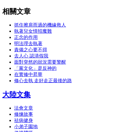
相關文章
抓住擦肩而過的機緣救人
執著兒女情招魔難
正念的作用
明法理去執著
責備之心要不得
去人心 認清假我
面對突然的狀況需要警醒
「黨文化」是反神的
在實修中昇華
修心去執 走好走正最後的路
大陸文集
法會文章
修煉故事
祛病健身
小弟子園地