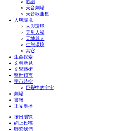
歌譜
天音劇場
天音歌曲集
人與環境
人與環境
天災人禍
天地與人
生態環境
其它
生命探索
文明新見
文學藝術
警世預言
宇宙時空
巨變中的宇宙
劇場
書籍
正見廣播
按日瀏覽
網上投稿
聯繫我們