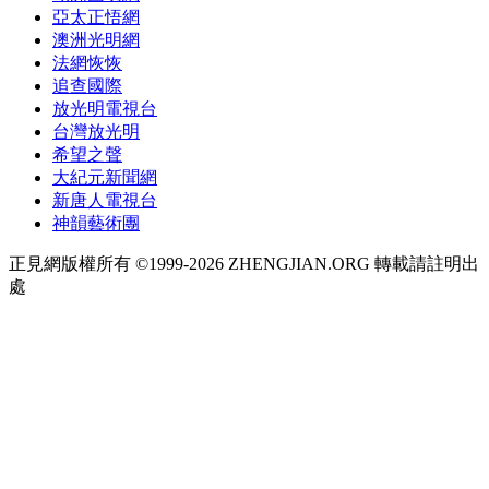
亞太正悟網
澳洲光明網
法網恢恢
追查國際
放光明電視台
台灣放光明
希望之聲
大紀元新聞網
新唐人電視台
神韻藝術團
正見網版權所有 ©1999-2026 ZHENGJIAN.ORG 轉載請註明出
處