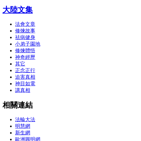
大陸文集
法會文章
修煉故事
祛病健身
小弟子園地
修煉體悟
神奇經歷
其它
正念正行
迫害真相
神目如電
講真相
相關連結
法輪大法
明慧網
新生網
歐洲圓明網