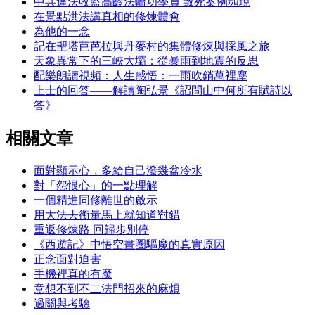
中共違法收監高齡法輪功學員 致死案例頻現
在景點洪法講真相的修煉體會
為他的一念
記在聖塔芭芭拉與丹麥村的集體修煉與採風之旅
天象異常下的三峽大壩：從暴雨到地震的反思
配樂朗讀視頻：人生感悟：一雨吹銷萬裡塵
上士的回答——解讀陶弘景《詔問山中何所有賦詩以
答》
相關文章
面對顯示心，多給自己潑幾盆冷水
對「怨恨心」的一點理解
一個精進同修離世的啟示
用大法去衡量馬上就知道對錯
重返修煉路 回歸步別停
《西遊記》中悟空畫圈驅魔的真實原因
正念面對迫害
手機裡真的有魔
意想不到不二法門招來的麻煩
過關與考驗