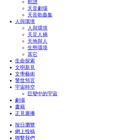
歌譜
天音劇場
天音歌曲集
人與環境
人與環境
天災人禍
天地與人
生態環境
其它
生命探索
文明新見
文學藝術
警世預言
宇宙時空
巨變中的宇宙
劇場
書籍
正見廣播
按日瀏覽
網上投稿
聯繫我們