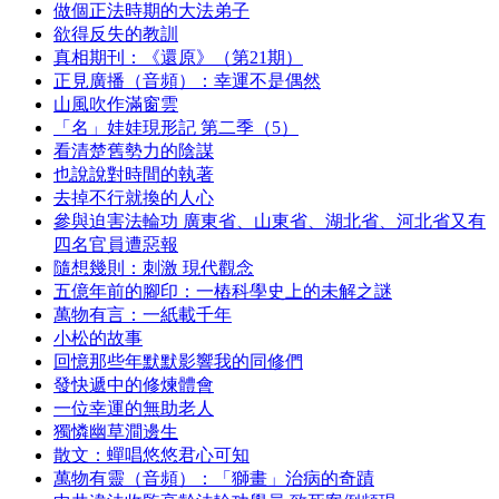
做個正法時期的大法弟子
欲得反失的教訓
真相期刊：《還原》（第21期）
正見廣播（音頻）：幸運不是偶然
山風吹作滿窗雲
「名」娃娃現形記 第二季（5）
看清楚舊勢力的陰謀
也說說對時間的執著
去掉不行就換的人心
參與迫害法輪功 廣東省、山東省、湖北省、河北省又有
四名官員遭惡報
隨想幾則：刺激 現代觀念
五億年前的腳印：一樁科學史上的未解之謎
萬物有言：一紙載千年
小松的故事
回憶那些年默默影響我的同修們
發快遞中的修煉體會
一位幸運的無助老人
獨憐幽草澗邊生
散文：蟬唱悠悠君心可知
萬物有靈（音頻）：「獅畫」治病的奇蹟