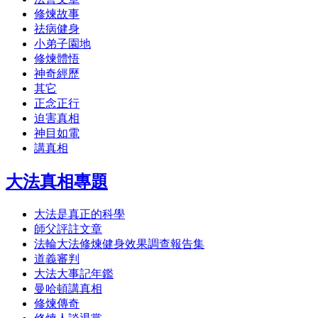
修煉故事
祛病健身
小弟子園地
修煉體悟
神奇經歷
其它
正念正行
迫害真相
神目如電
講真相
大法真相專題
大法是真正的科學
師父評註文章
法輪大法修煉健身效果調查報告集
道義審判
大法大事記年鑑
曼哈頓講真相
修煉傳奇