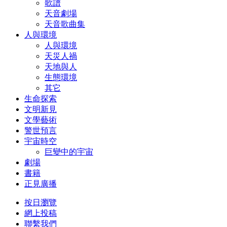
歌譜
天音劇場
天音歌曲集
人與環境
人與環境
天災人禍
天地與人
生態環境
其它
生命探索
文明新見
文學藝術
警世預言
宇宙時空
巨變中的宇宙
劇場
書籍
正見廣播
按日瀏覽
網上投稿
聯繫我們