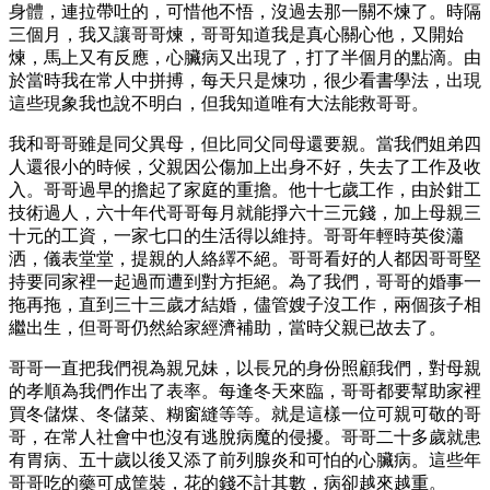
身體，連拉帶吐的，可惜他不悟，沒過去那一關不煉了。時隔
三個月，我又讓哥哥煉，哥哥知道我是真心關心他，又開始
煉，馬上又有反應，心臟病又出現了，打了半個月的點滴。由
於當時我在常人中拼搏，每天只是煉功，很少看書學法，出現
這些現象我也說不明白，但我知道唯有大法能救哥哥。
我和哥哥雖是同父異母，但比同父同母還要親。當我們姐弟四
人還很小的時候，父親因公傷加上出身不好，失去了工作及收
入。哥哥過早的擔起了家庭的重擔。他十七歲工作，由於鉗工
技術過人，六十年代哥哥每月就能掙六十三元錢，加上母親三
十元的工資，一家七口的生活得以維持。哥哥年輕時英俊瀟
洒，儀表堂堂，提親的人絡繹不絕。哥哥看好的人都因哥哥堅
持要同家裡一起過而遭到對方拒絕。為了我們，哥哥的婚事一
拖再拖，直到三十三歲才結婚，儘管嫂子沒工作，兩個孩子相
繼出生，但哥哥仍然給家經濟補助，當時父親已故去了。
哥哥一直把我們視為親兄妹，以長兄的身份照顧我們，對母親
的孝順為我們作出了表率。每逢冬天來臨，哥哥都要幫助家裡
買冬儲煤、冬儲菜、糊窗縫等等。就是這樣一位可親可敬的哥
哥，在常人社會中也沒有逃脫病魔的侵擾。哥哥二十多歲就患
有胃病、五十歲以後又添了前列腺炎和可怕的心臟病。這些年
哥哥吃的藥可成筐裝，花的錢不計其數，病卻越來越重。