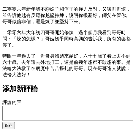
二零零六年新年我不顧嫂子和侄子的極力反對，又讓哥哥煉，
並告訴他越有反應你越堅持煉，說明你根基好，師父在管你。
哥哥似信非信，還是煉了並堅持下來。
二零零六年大年初四哥哥開始修煉，過半個月我看到哥哥時
問：「煉的怎樣？」哥嫂幾乎同時高興的告訴我，所有的藥都
停了。
轉眼一年過去了，哥哥身體越來越好，六十七歲了看上去不到
六十歲。去年還去外地打工，這是前幾年想都不敢想的事。是
法輪大法救了在病魔中苦苦掙扎的哥哥。現在哥哥逢人就說：
法輪大法好！
添加新評論
評論內容
保存