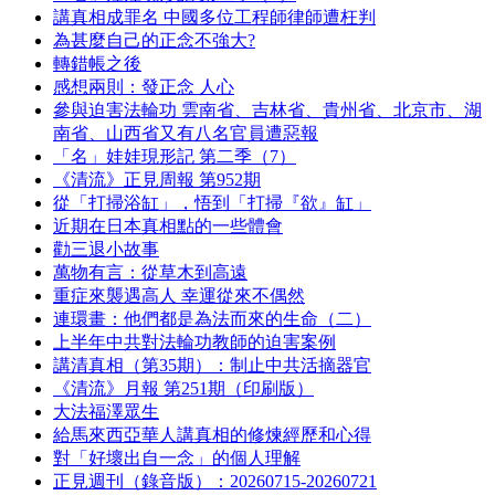
講真相成罪名 中國多位工程師律師遭枉判
為甚麼自己的正念不強大?
轉錯帳之後
感想兩則：發正念 人心
參與迫害法輪功 雲南省、吉林省、貴州省、北京市、湖
南省、山西省又有八名官員遭惡報
「名」娃娃現形記 第二季（7）
《清流》正見周報 第952期
從「打掃浴缸」，悟到「打掃『欲』缸」
近期在日本真相點的一些體會
勸三退小故事
萬物有言：從草木到高遠
重症來襲遇高人 幸運從來不偶然
連環畫：他們都是為法而來的生命（二）
上半年中共對法輪功教師的迫害案例
講清真相（第35期）：制止中共活摘器官
《清流》月報 第251期（印刷版）
大法福澤眾生
給馬來西亞華人講真相的修煉經歷和心得
對「好壞出自一念」的個人理解
正見週刊（錄音版）：20260715-20260721