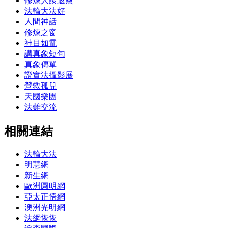
修煉人談退黨
法輪大法好
人間神話
修煉之窗
神目如電
講真象短句
真象傳單
證實法攝影展
營救孤兒
天國樂團
法難交流
相關連結
法輪大法
明慧網
新生網
歐洲圓明網
亞太正悟網
澳洲光明網
法網恢恢