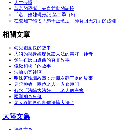
人生抉擇
莫名的恐懼，來自前世的記憶
「名」娃娃現形記 第二季（6）
在魔難中體悟「弟子正念足，師有回天力」的法理
相關文章
幼兒園園長的故事
大娘的親身經歷見證大法的美好、神奇
發生在唐山遷西的真實故事
鐵鍬和梯子的故事
法輪功真神啊！
明珠阿姨講故事：老朋友勸三退的故事
見證神效 兩位老人走入修煉門
心念「法輪大法好」，老人病痊癒
兩則神奇事例
老人終於真心相信法輪大法了
大陸文集
法會文章