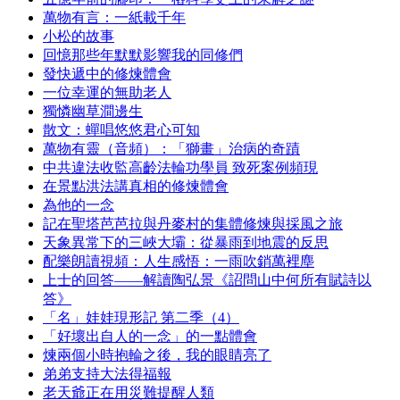
萬物有言：一紙載千年
小松的故事
回憶那些年默默影響我的同修們
發快遞中的修煉體會
一位幸運的無助老人
獨憐幽草澗邊生
散文：蟬唱悠悠君心可知
萬物有靈（音頻）：「獅畫」治病的奇蹟
中共違法收監高齡法輪功學員 致死案例頻現
在景點洪法講真相的修煉體會
為他的一念
記在聖塔芭芭拉與丹麥村的集體修煉與採風之旅
天象異常下的三峽大壩：從暴雨到地震的反思
配樂朗讀視頻：人生感悟：一雨吹銷萬裡塵
上士的回答——解讀陶弘景《詔問山中何所有賦詩以
答》
「名」娃娃現形記 第二季（4）
「好壞出自人的一念」的一點體會
煉兩個小時抱輪之後，我的眼睛亮了
弟弟支持大法得福報
老天爺正在用災難提醒人類