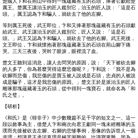
楚國人卞和在荊山中得到一塊蘊藏有玉的石頭，捧著它獻給楚
厲王。楚厲王讓治玉的匠人鑑別它，治玉的匠人說：「這是石
頭。」厲王認為卞和騙人，就砍去了他的左腳。
等到厲王死後，武王即位，卞和又捧著那塊蘊藏有玉的石頭獻
給武王。武王讓治玉的匠人鑑別它，匠人又說：「這是石
頭。」武王又認為卞和騙人，就砍去了他的右腳。武王死後，
文王即位，卞和就懷抱著那塊蘊藏著玉的石頭在荊山腳下痛
哭。三天三夜後，哭幹了眼淚，眼裡流了血。
楚文王聽到這消息，讓人去問哭的原因，說：「天下被砍去腳
的人多了，你為甚麼哭得這麼悲傷呢？」卞和說：「我不是為
砍腳而悲傷，我悲傷的是寶玉被人說成是石頭，忠貞的人被說
成是騙子，這才是我悲傷的原因。」楚文王於是派治玉的匠人
雕琢那塊蘊藏著玉的石頭，從中得到一塊寶石，就命名為「和
氏之璧」。
【研析】
《和氏》是《韓非子》中少數幾篇不足千字的短文之一。這一
段以敘事為主，借楚人卞和兩次向君王獻同一塊未經雕琢的玉
璞而先後被砍去左腳、右腳的悲慘事例，形像的告訴世人一個
道理：想讓君王承認真理是極其困難的，比識寶更難。因為