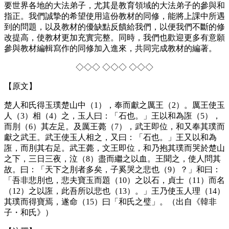
要世界各地的大法弟子，尤其是教育領域的大法弟子的參與和
指正。我們誠摯的希望使用這份教材的同修，能將上課中所遇
到的問題，以及教材的優缺點反饋給我們，以便我們不斷的修
改提高，使教材更加充實完整。同時，我們也歡迎更多有意願
參與教材編輯寫作的同修加入進來，共同完成教材的編著。
◇◇◇ ◇◇◇ ◇◇◇
【原文】
楚人和氏得玉璞楚山中（1），奉而獻之厲王（2）。厲王使玉
人（3）相（4）之，玉人曰：「石也。」王以和為誑（5），
而刖（6）其左足。及厲王薨（7），武王即位，和又奉其璞而
獻之武王。武王使玉人相之，又曰：「石也。」王又以和為
誑，而刖其右足。武王薨，文王即位，和乃抱其璞而哭於楚山
之下，三日三夜，泣（8）盡而繼之以血。王聞之，使人問其
故。曰：「天下之刖者多矣，子奚哭之悲也（9）？」和曰：
「吾非悲刖也，悲夫寶玉而題（10）之以石，貞士（11）而名
（12）之以誑，此吾所以悲也（13）。」王乃使玉人理（14）
其璞而得寶焉，遂命（15）曰「和氏之璧」。（出自《韓非
子・和氏》）