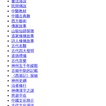
書法漫談
民間傳說
中醫教材
中國古典舞
西方藝術
佛家故事
山嶽仙跡探微
道家修煉故事
詩人修煉故事
古代名醫
古代四大發明
道德禮儀
古代音樂
神州五千年縱觀
古籍中龍的記載
《西遊記》探秘
神州史綱
治者修行
神傳漢字之謎
悠遊字在
中國文化簡介
古代文化漫談