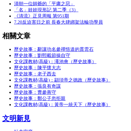
清朝一位師爺的「平庸之惡」
「名」娃娃現形記 第二季（3）
《清流》正見周報 第951期
7.20反迫害日之前 長春大肆綁架法輪功學員
相關文章
歷史故事：辭讓功名參禪悟道的貫雲石
歷史故事：劉熙載節操自守
文化課教材(高級)：澠池會（歷史故事）
歷史故事：陳平懷大志
歷史故事：老子西去
文化課教材(高級)：顓頊帝之德政（歷史故事）
歷史故事：張良有奇謀
歷史故事：曹參善守
歷史故事：鄭公子忽拒親
文化課教材(高級)：黃帝一統天下（歷史故事）
文明新見