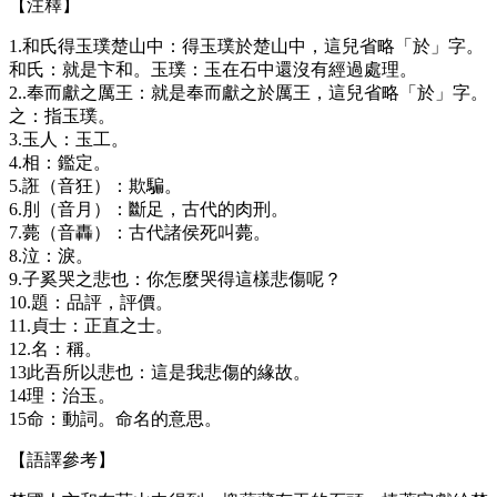
【注釋】
1.和氏得玉璞楚山中：得玉璞於楚山中，這兒省略「於」字。
和氏：就是卞和。玉璞：玉在石中還沒有經過處理。
2..奉而獻之厲王：就是奉而獻之於厲王，這兒省略「於」字。
之：指玉璞。
3.玉人：玉工。
4.相：鑑定。
5.誑（音狂）：欺騙。
6.刖（音月）：斷足，古代的肉刑。
7.薨（音轟）：古代諸侯死叫薨。
8.泣：淚。
9.子奚哭之悲也：你怎麼哭得這樣悲傷呢？
10.題：品評，評價。
11.貞士：正直之士。
12.名：稱。
13此吾所以悲也：這是我悲傷的緣故。
14理：治玉。
15命：動詞。命名的意思。
【語譯參考】