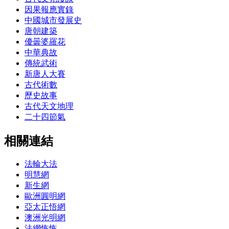
因果報應實錄
中國城市發展史
唐朝建築
優曇婆羅花
中華典故
傳統武術
新唐人大賽
古代術數
歷史故事
古代天文地理
二十四節氣
相關連結
法輪大法
明慧網
新生網
歐洲圓明網
亞太正悟網
澳洲光明網
法網恢恢