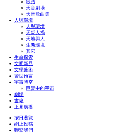
歌譜
天音劇場
天音歌曲集
人與環境
人與環境
天災人禍
天地與人
生態環境
其它
生命探索
文明新見
文學藝術
警世預言
宇宙時空
巨變中的宇宙
劇場
書籍
正見廣播
按日瀏覽
網上投稿
聯繫我們