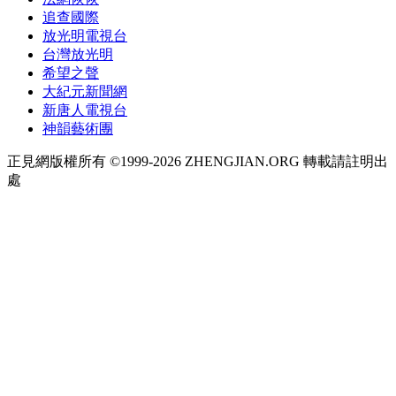
追查國際
放光明電視台
台灣放光明
希望之聲
大紀元新聞網
新唐人電視台
神韻藝術團
正見網版權所有 ©1999-2026 ZHENGJIAN.ORG 轉載請註明出
處