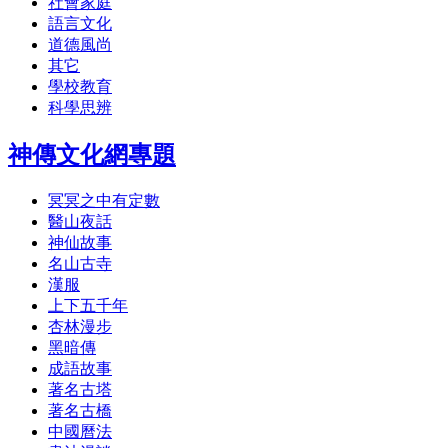
社會家庭
語言文化
道德風尚
其它
學校教育
科學思辨
神傳文化網專題
冥冥之中有定數
醫山夜話
神仙故事
名山古寺
漢服
上下五千年
杏林漫步
黑暗傳
成語故事
著名古塔
著名古橋
中國曆法