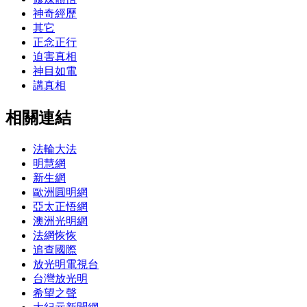
神奇經歷
其它
正念正行
迫害真相
神目如電
講真相
相關連結
法輪大法
明慧網
新生網
歐洲圓明網
亞太正悟網
澳洲光明網
法網恢恢
追查國際
放光明電視台
台灣放光明
希望之聲