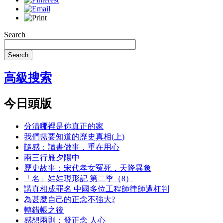
Search
Search
高級搜索
今日頭版
分清哪裡是你真正的家
我們需要知道的歷史真相(上)
隨感：讀書做事，重在用心
兩三行雁夕陽中
歷史故事：宋代孝女冤死，天降異象
「名」娃娃現形記 第二季（8）
講真相成罪名 中國多位工程師律師遭枉判
為甚麼自己的正念不強大?
轉錯帳之後
感想兩則：發正念 人心