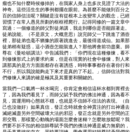
瘤也不知什麼時候修掉的，在我家人身上也多次見證了大法的
神奇。這些活生生的事例都擺在眼前。為甚麼不能做到百分之
百的信師信法呢？關鍵是沒有從根本上改變常人的觀念，已經
習慣了在常人愚見所劃的框框裡爬行。記得同修的一篇文章中
寫過：一個修道的師父對徒弟講，我走到哪你是否能跟著走。
徒弟說能。（不是原文，大概意思）說完師父一下跳進了酒壺
裡，那徒弟也毫不猶豫的跟著跳進去，最後得道成仙。如果那
徒弟稍有疑惑，這小酒壺怎能裝進人？那他將會前功盡棄。師
尊在《曼哈頓講法》中告誡我們：「你們現在這種修煉，看不
到修煉形式上的要求約束，但是在現實的社會中修煉，對人來
講那真的是方方面面都存在著誘惑，時時事事都存在著你行和
不行，所以我說能夠走下來才是真的了不起。」信師信法對我
們修煉人來講的確是極其及其重要和關鍵的。
當我們一口氣將一杯水喝完，你肯定會相信這杯水都到胃裡去
了，因為我們看見了，而師父賦予我們的佛法神通，因為看不
見，當運用時心態就不穩，也就是不信師不信法的表現。（自
己也沒做好）如果真信，發正念時就會全神貫注的打出神通去
滅絕滅盡另外空間破壞大法的邪惡，發正念就是另外空間的正
邪交戰，那樣驚心動魄的場面怎麼會迷糊？怎麼敢放鬆呢？我
們要不折不扣的相信師尊賦予我們的佛法神通是威力無窮的，
是千真萬確的存在。平時要訓練、學會運用好師尊賦予我們的