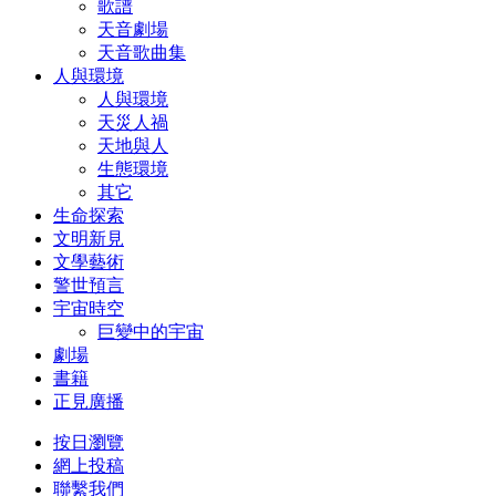
歌譜
天音劇場
天音歌曲集
人與環境
人與環境
天災人禍
天地與人
生態環境
其它
生命探索
文明新見
文學藝術
警世預言
宇宙時空
巨變中的宇宙
劇場
書籍
正見廣播
按日瀏覽
網上投稿
聯繫我們