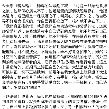
今天學《轉法輪》，師尊的法敲醒了我：「可是一旦給他拿掉
之後，他那個心病去不了，他老是覺的那個狀態還存在，他認
為還有，這已經是一種執著心了，叫疑心。久而久之，他自己
弄不好還會招來的。你自己得把心放下，根本就不存在了。」
「我們真正指的悟，就是我們在煉功過程中師父講的法，道家
師父講的道，在修煉過程中自己遇到的魔難，能不能悟到自己
是個修煉人，能不能理解，能不能接受，在修煉過程中能不能
遵照這個法去做。」我還是個修煉人嗎？師尊在法中講的明明
白白，為甚麼就做不到呢？牙鬆動是表面的假相，就看你能不
能理解，能不能接受。不能理解，弄不好還會招來的。雖然另
外空間的靈體被善解了，你這種不信師不信法的念頭，另外空
間的邪惡爛鬼都看的見，它們會抓住把柄對你進行迫害，這是
非常危險的。必須馬上歸正自己的心性。大法是威力無邊的，
可以糾正一切不正確狀態。前幾年在我女兒身上就見證了大法
的神奇，她在坐月子時得的病，右手臂一抬起來就痛。當第二
套功法煉完時，她的手臂活動自如，病一下子摘掉了。自己過
關時，怎麼就糊塗呢？
《轉法輪》也背過，每天也在堅持學，但學的質量如何呢？遇
到具體問題時，就是對你平時學法深度的直接考核。修煉七年
了，自己身上多種病都不翼而飛，左手背上四個綠豆大的血管