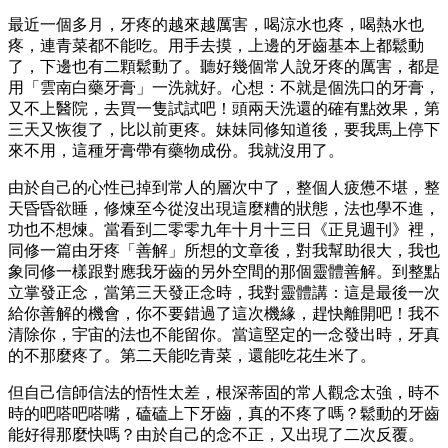
最近一個多月，牙疼的越來越厲害，喝涼水也疼，喝熱水也
疼，連青菜都不能吃。用手去摸，上邊的牙齒基本上都鬆動
了，下邊也有二顆鬆動了。聽好幾個常人說牙疼的厲害，都是
用「雲南白藥牙膏」一洗就好。心想：不就是個洗口的牙膏，
又不上醫院，去買一隻試試吧！頭兩天洗還的確有點效果，第
三天又恢復了，比以前更疼。妹妹同修知道後，要我馬上停下
來不用，這種牙膏帶有藥物成份。我就沒用了。
由於自己的心性已掉到常人的層次中了，整個人疲憊不堪，整
天昏昏欲睡，修煉至今從沒出現這麼糟的狀態，法也學不進，
功也不想煉。當看到二零零九年十月十三日《正見週刊》裡，
同修一篇由牙疼「善解」所想的文章後，對我幫助很大，我也
象同修一樣跟對應我牙齒的另外空間的那個靈體善解。到整點
立掌發正念，當第三天發正念時，我對靈體講：這是最後一次
給你善解的機會，你不要錯過了這次機緣，趕快離開吧！我不
清除你，宇宙的法也不能留你。當這堅定的一念發出時，牙真
的不那麼疼了。第二天能吃青菜，還能吃花生米了。
但自己信師信法的悟性太差，根深蒂固的常人觀念太強，時不
時的吧嗒吧嗒嘴，磕磕上下牙齒，真的不疼了嗎？鬆動的牙齒
能好得那麼快嗎？由於自己的念不正，又出現了二次反覆。