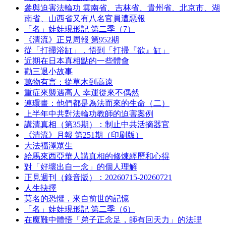
參與迫害法輪功 雲南省、吉林省、貴州省、北京市、湖
南省、山西省又有八名官員遭惡報
「名」娃娃現形記 第二季（7）
《清流》正見周報 第952期
從「打掃浴缸」，悟到「打掃『欲』缸」
近期在日本真相點的一些體會
勸三退小故事
萬物有言：從草木到高遠
重症來襲遇高人 幸運從來不偶然
連環畫：他們都是為法而來的生命（二）
上半年中共對法輪功教師的迫害案例
講清真相（第35期）：制止中共活摘器官
《清流》月報 第251期（印刷版）
大法福澤眾生
給馬來西亞華人講真相的修煉經歷和心得
對「好壞出自一念」的個人理解
正見週刊（錄音版）：20260715-20260721
人生抉擇
莫名的恐懼，來自前世的記憶
「名」娃娃現形記 第二季（6）
在魔難中體悟「弟子正念足，師有回天力」的法理