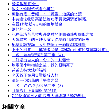
獨憐幽草澗邊生
散文：蟬唱悠悠君心可知
萬物有靈（音頻）：「獅畫」治病的奇蹟
中共違法收監高齡法輪功學員 致死案例頻現
在景點洪法講真相的修煉體會
為他的一念
記在聖塔芭芭拉與丹麥村的集體修煉與採風之旅
天象異常下的三峽大壩：從暴雨到地震的反思
配樂朗讀視頻：人生感悟：一雨吹銷萬裡塵
上士的回答——解讀陶弘景《詔問山中何所有賦詩以答》
「名」娃娃現形記 第二季（4）
「好壞出自人的一念」的一點體會
煉兩個小時抱輪之後，我的眼睛亮了
弟弟支持大法得福報
老天爺正在用災難提醒人類
清朝一位師爺的「平庸之惡」
「名」娃娃現形記 第二季（3）
《清流》正見周報 第951期
7.20反迫害日之前 長春大肆綁架法輪功學員
相關文章