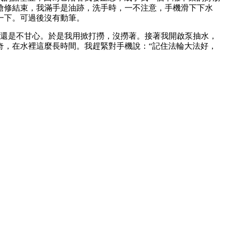
搶修結束，我滿手是油跡，洗手時，一不注意，手機滑下下水
一下。可過後沒有動筆。
我還是不甘心。於是我用掀打撈，沒撈著。接著我開啟泵抽水，
奇，在水裡這麼長時間。我趕緊對手機說：“記住法輪大法好，