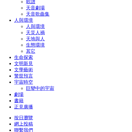
歌譜
天音劇場
天音歌曲集
人與環境
人與環境
天災人禍
天地與人
生態環境
其它
生命探索
文明新見
文學藝術
警世預言
宇宙時空
巨變中的宇宙
劇場
書籍
正見廣播
按日瀏覽
網上投稿
聯繫我們