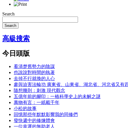
Search
Search
高級搜索
今日頭版
看清楚舊勢力的陰謀
也說說對時間的執著
去掉不行就換的人心
參與迫害法輪功 廣東省、山東省、湖北省、河北省又有
隨想幾則：刺激 現代觀念
五億年前的腳印：一樁科學史上的未解之謎
萬物有言：一紙載千年
小松的故事
回憶那些年默默影響我的同修們
發快遞中的修煉體會
一位幸運的無助老人