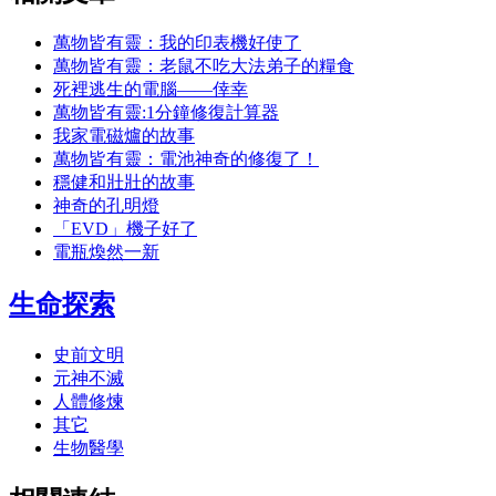
萬物皆有靈：我的印表機好使了
萬物皆有靈：老鼠不吃大法弟子的糧食
死裡逃生的電腦——倖幸
萬物皆有靈:1分鐘修復計算器
我家電磁爐的故事
萬物皆有靈：電池神奇的修復了！
穩健和壯壯的故事
神奇的孔明燈
「EVD」機子好了
電瓶煥然一新
生命探索
史前文明
元神不滅
人體修煉
其它
生物醫學