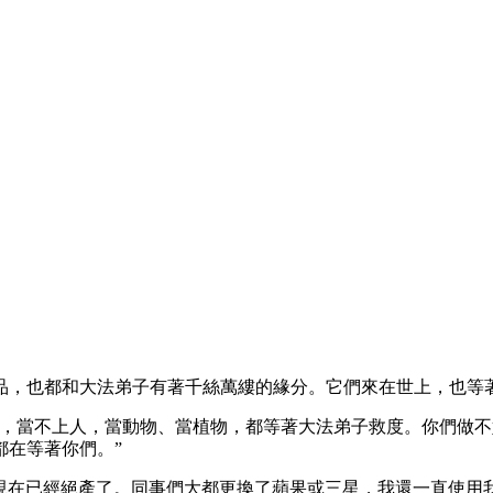
品，也都和大法弟子有著千絲萬縷的緣分。它們來在世上，也等
命，當不上人，當動物、當植物，都等著大法弟子救度。你們做
都在等著你們。”
800，現在已經絕產了。同事們大都更換了蘋果或三星，我還一直