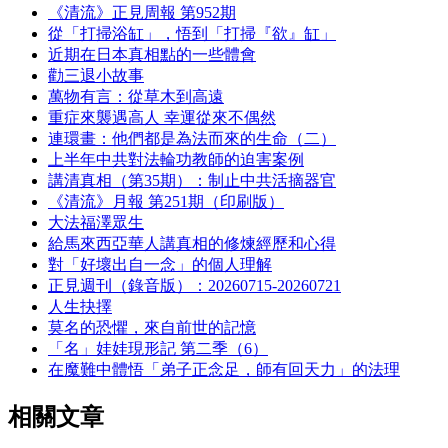
《清流》正見周報 第952期
從「打掃浴缸」，悟到「打掃『欲』缸」
近期在日本真相點的一些體會
勸三退小故事
萬物有言：從草木到高遠
重症來襲遇高人 幸運從來不偶然
連環畫：他們都是為法而來的生命（二）
上半年中共對法輪功教師的迫害案例
講清真相（第35期）：制止中共活摘器官
《清流》月報 第251期（印刷版）
大法福澤眾生
給馬來西亞華人講真相的修煉經歷和心得
對「好壞出自一念」的個人理解
正見週刊（錄音版）：20260715-20260721
人生抉擇
莫名的恐懼，來自前世的記憶
「名」娃娃現形記 第二季（6）
在魔難中體悟「弟子正念足，師有回天力」的法理
相關文章