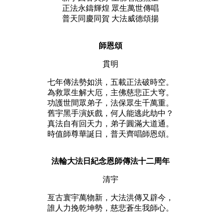
正法永鑄輝煌 眾生萬世傳唱
普天同慶同賀 大法威德頌揚
師恩頌
貫明
七年傳法勢如洪，五載正法破時空。
為救眾生解大厄，主佛慈悲正大穹。
功護世間眾弟子，法保眾生千萬重。
舊宇黑手演妖戲，何人能逃此劫中？
真法自有回天力，弟子圓滿大道通。
時值師尊華誕日，普天齊唱師恩頌。
法輪大法日紀念恩師傳法十二周年
清宇
亙古寰宇萬物新，大法洪傳又辟今，
誰人力挽乾坤勢，慈悲蒼生我師心。