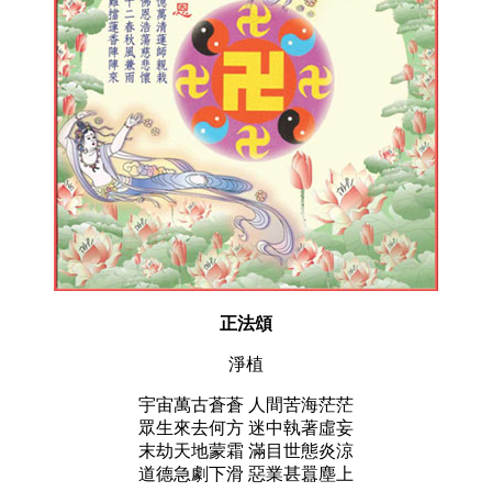
正法頌
淨植
宇宙萬古蒼蒼 人間苦海茫茫
眾生來去何方 迷中執著虛妄
末劫天地蒙霜 滿目世態炎涼
道德急劇下滑 惡業甚囂塵上