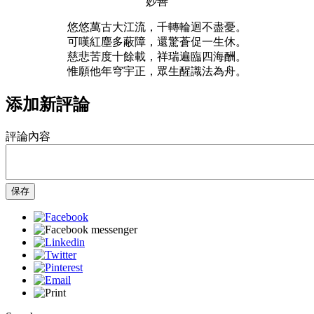
妙善
悠悠萬古大江流，千轉輪迴不盡憂。
可嘆紅塵多蔽障，還驚蒼促一生休。
慈悲苦度十餘載，祥瑞遍臨四海酬。
惟願他年穹宇正，眾生醒識法為舟。
添加新評論
評論內容
保存