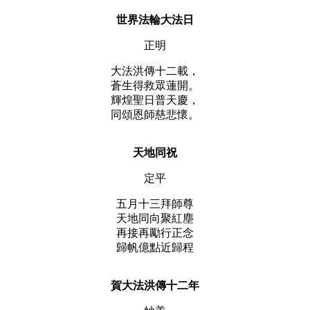
世界法輪大法日
正明
大法洪傳十二載，
蒼生得救眾蓮開。
輝煌聖日普天慶，
同頌恩師慈悲懷。
天地同祝
定平
五月十三拜師尊
天地同向聚紅塵
再接再勵行正念
歸帆億點近歸程
賀大法洪傳十二年