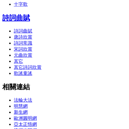
十字歌
詩詞曲賦
詩詞曲賦
唐詩欣賞
詩詞常識
宋詞欣賞
元曲欣賞
其它
其它詩詞欣賞
歌謠童謠
相關連結
法輪大法
明慧網
新生網
歐洲圓明網
亞太正悟網