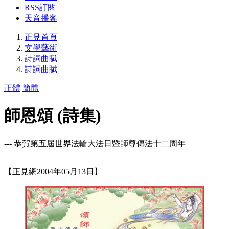
RSS訂閱
天音播客
正見首頁
文學藝術
詩詞曲賦
詩詞曲賦
正體
簡體
師恩頌 (詩集)
--- 恭賀第五屆世界法輪大法日暨師尊傳法十二周年
【正見網2004年05月13日】