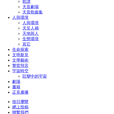
歌譜
天音劇場
天音歌曲集
人與環境
人與環境
天災人禍
天地與人
生態環境
其它
生命探索
文明新見
文學藝術
警世預言
宇宙時空
巨變中的宇宙
劇場
書籍
正見廣播
按日瀏覽
網上投稿
聯繫我們