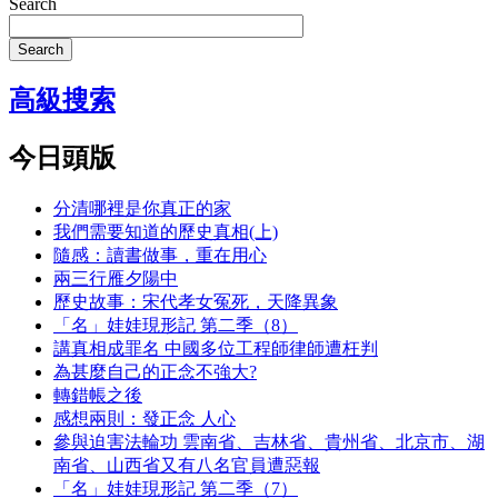
Search
Search
高級搜索
今日頭版
分清哪裡是你真正的家
我們需要知道的歷史真相(上)
隨感：讀書做事，重在用心
兩三行雁夕陽中
歷史故事：宋代孝女冤死，天降異象
「名」娃娃現形記 第二季（8）
講真相成罪名 中國多位工程師律師遭枉判
為甚麼自己的正念不強大?
轉錯帳之後
感想兩則：發正念 人心
參與迫害法輪功 雲南省、吉林省、貴州省、北京市、湖
南省、山西省又有八名官員遭惡報
「名」娃娃現形記 第二季（7）