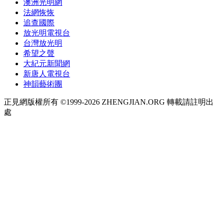
澳洲光明網
法網恢恢
追查國際
放光明電視台
台灣放光明
希望之聲
大紀元新聞網
新唐人電視台
神韻藝術團
正見網版權所有 ©1999-2026 ZHENGJIAN.ORG 轉載請註明出
處