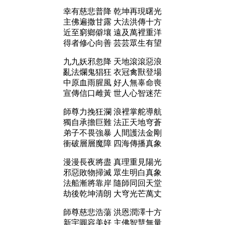
幸有慈悲普降 乾坤再現曙光
主佛遍撒甘露 大法洪傳十方
近至窮鄉僻壤 遠及萬裡重洋
得者修心向善 芸芸眾生有望
九九妖邪忽降 天地滾滾惡浪
亂法爛鬼猖狂 衣冠禽獸登場
中原血雨腥風 好人無辜命喪
宣傳信口雌黃 世人心智迷茫
師尊力挽狂瀾 浪裡掌舵導航
獨自承擔巨難 法正天地穹蒼
弟子不畏強暴 人間護法金剛
衝破層層魔障 四海傳播真象
漫漫長夜將盡 真理重見陽光
邪惡敗物掃滅 眾生明白真象
法船漸將靠岸 隨師同回天堂
劫後乾坤清朗 大穹光芒萬丈
師尊慈悲浩蕩 洪恩潤澤十方
新宇圓容美好 主佛智慧無量