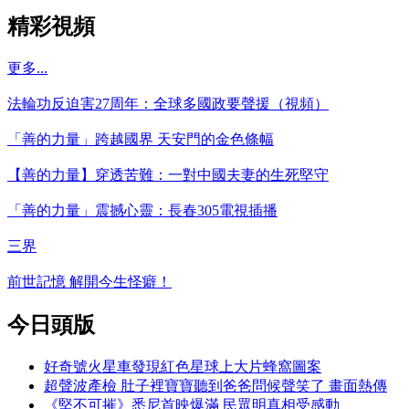
精彩視頻
更多...
法輪功反迫害27周年：全球多國政要聲援（視頻）
「善的力量」跨越國界 天安門的金色條幅
【善的力量】穿透苦難：一對中國夫妻的生死堅守
「善的力量」震撼心靈：長春305電視插播
三界
前世記憶 解開今生怪癖！
今日頭版
好奇號火星車發現紅色星球上大片蜂窩圖案
超聲波產檢 肚子裡寶寶聽到爸爸問候聲笑了 畫面熱傳
《堅不可摧》悉尼首映爆滿 民眾明真相受感動