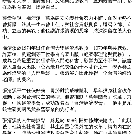
辦藝術大學，推廣藝術、文化與品德教育，直到最後一刻，都
在為教育奉獻、燃燒自己。
蔡崇聖說，張清溪一當為建立公義社會努力不懈，面對權勢不
曾折腰，終其一生未曾出仕，對社會貢獻良多，堪稱立德、立
功、立言的典範；他也讚許張清溪的風範，將深深留在後人心
中。
張清溪於1974年出任台灣大學經濟系教授，1979年與吳聰敏、
許嘉棟、劉鶯釧等三位學者合著出版《經濟學理論與實務》，
成為台灣最重要的經濟學入門教科書，影響力至今不墜。該書
曾入選台大出版中心為最具代表性的十本著作之一，學界譽之
為經濟學的「入門聖經」。張清溪亦因此獲得「全台灣的經濟
老師」的美名。
張清溪平生任俠好義，勇於對抗威權體制，早年投身社會改革
運動，參與台灣民主的轉型。他曾推動「萬年國會」改選，力
促「中國經濟學會」成功改名為「台灣經濟學會」，他更是系
統性研究國民黨黨營事業的先行者。
張清溪的人生轉捩點，緣起於1998年開始修煉法輪功。自此以
後，他淡出社會運動，其生命重心從外在的改革，轉向內在的
昇華；一腔熱忱也從時政投向教育與藝術。他在中共傾舉國之