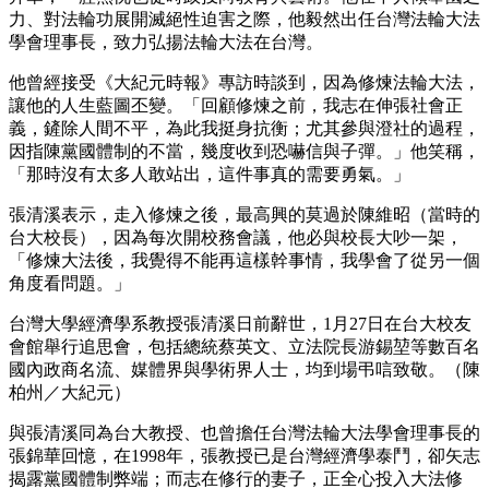
力、對法輪功展開滅絕性迫害之際，他毅然出任台灣法輪大法
學會理事長，致力弘揚法輪大法在台灣。
他曾經接受《大紀元時報》專訪時談到，因為修煉法輪大法，
讓他的人生藍圖丕變。「回顧修煉之前，我志在伸張社會正
義，鏟除人間不平，為此我挺身抗衡；尤其參與澄社的過程，
因指陳黨國體制的不當，幾度收到恐嚇信與子彈。」他笑稱，
「那時沒有太多人敢站出，這件事真的需要勇氣。」
張清溪表示，走入修煉之後，最高興的莫過於陳維昭（當時的
台大校長），因為每次開校務會議，他必與校長大吵一架，
「修煉大法後，我覺得不能再這樣幹事情，我學會了從另一個
角度看問題。」
台灣大學經濟學系教授張清溪日前辭世，1月27日在台大校友
會館舉行追思會，包括總統蔡英文、立法院長游錫堃等數百名
國內政商名流、媒體界與學術界人士，均到場弔唁致敬。（陳
柏州／大紀元）
與張清溪同為台大教授、也曾擔任台灣法輪大法學會理事長的
張錦華回憶，在1998年，張教授已是台灣經濟學泰鬥，卻矢志
揭露黨國體制弊端；而志在修行的妻子，正全心投入大法修