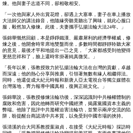
煉。他與妻子志道不同，卻相敬相安。
「一次他與家人外出賞花燈，卻遇上大塞車，妻子在車上播放
大法師父的講法錄音，他隨緣旁聽竟聽出了興味，就此心服口
服，毅然加入修煉。此後，夫妻攜手弘揚法輪大法24年。」
張錦華慨然回顧，本是錚錚鐵漢、嚴肅犀利的經濟學權威，修
煉之後，他開會時常席地雙盤而坐，多數時間都靜靜聆聽大家
的意見，最後才平和地提出一己之見，「大家都感受到他變得
更慈悲祥和了，臉上還時常掛著純真微笑。」
「長年以來，張教授致力於弘揚法輪大法在台灣的貢獻，卓越
而深遠；他的熱心分享與推廣，引領著無數有緣人相繼得法。
同時，他還促成大紀元時報和新唐人亞太電視台等獨立媒體在
台灣落地，齊力報導中國真相，復興正統文化。」
張錦華說，張教授修煉法輪功後，深深認識到中共極權體制的
腐敗和危害，因此他轉而研究中國經濟，揭露黨國資本主義的
弊端。他除了批評中共濫權迫害法輪功，並警示兩岸交流的陷
阱，盼提醒台商認清中共本質，以免受到中國市場的挾持。
張清溪的台大同系教授葉淑貞，在接受《大紀元時報》採訪時