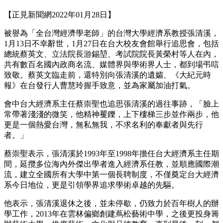
【正見新聞網2022年01月28日】
被譽為「全台灣經濟學老師」的台灣大學經濟系教授張清溪，
1月13日不幸辭世，1月27日在台大校友會館舉行追思會，包括
總統蔡英文、立法院長游錫堃、考試院院長黃榮村等人在內，
共有數百名國內政商名流、媒體界與學術界人士，都到場弔唁
致敬。蔡英文臨走前，還特別向張清溪的遺孀、《大紀元時
報》在台發行人曹慧玲握手致意，並為家屬加油打氣。
會中台大經濟系主任蔡崇聖也追思張清溪的過往事跡，「臉上
常帶著淺淺的微笑，他精神矍鑠，上下樓梯三步並作兩步，他
更是一個熱愛台灣，無私無我，不求名利的奉獻者與先行
者。」
蔡崇聖表示，張清溪於1993年至1998年擔任台大經濟系主任期
間，延攬多位海內外傑出學者進入經濟系任教，並順應國際潮
流，建立全國所有大學中第一個長聘制度，不僅奠定台大經濟
系今日地位，更是引領學界追求學術卓越的先驅。
他表示，張清溪退休之後，並未停歇，仍致力於百年樹人的辦
學工作，2013年在雲林偏鄉創建蔦松藝術中學，之後更投身籌