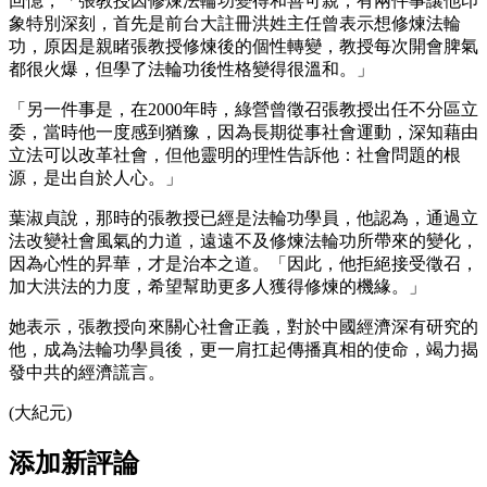
回憶，「張教授因修煉法輪功變得和善可親，有兩件事讓他印
象特別深刻，首先是前台大註冊洪姓主任曾表示想修煉法輪
功，原因是親睹張教授修煉後的個性轉變，教授每次開會脾氣
都很火爆，但學了法輪功後性格變得很溫和。」
「另一件事是，在2000年時，綠營曾徵召張教授出任不分區立
委，當時他一度感到猶豫，因為長期從事社會運動，深知藉由
立法可以改革社會，但他靈明的理性告訴他：社會問題的根
源，是出自於人心。」
葉淑貞說，那時的張教授已經是法輪功學員，他認為，通過立
法改變社會風氣的力道，遠遠不及修煉法輪功所帶來的變化，
因為心性的昇華，才是治本之道。「因此，他拒絕接受徵召，
加大洪法的力度，希望幫助更多人獲得修煉的機緣。」
她表示，張教授向來關心社會正義，對於中國經濟深有研究的
他，成為法輪功學員後，更一肩扛起傳播真相的使命，竭力揭
發中共的經濟謊言。
(大紀元)
添加新評論