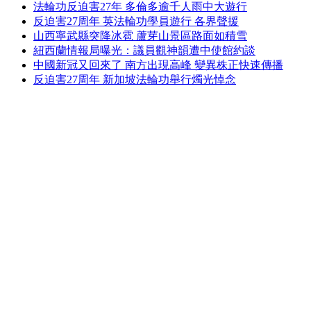
法輪功反迫害27年 多倫多逾千人雨中大遊行
反迫害27周年 英法輪功學員遊行 各界聲援
山西寧武縣突降冰雹 蘆芽山景區路面如積雪
紐西蘭情報局曝光：議員觀神韻遭中使館約談
中國新冠又回來了 南方出現高峰 變異株正快速傳播
反迫害27周年 新加坡法輪功舉行燭光悼念