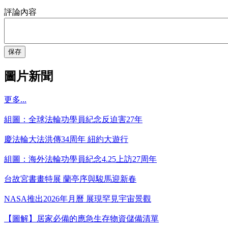
評論內容
保存
圖片新聞
更多...
組圖：全球法輪功學員紀念反迫害27年
慶法輪大法洪傳34周年 紐約大遊行
組圖：海外法輪功學員紀念4.25上訪27周年
台故宮書畫特展 蘭亭序與駿馬迎新春
NASA推出2026年月曆 展現罕見宇宙景觀
【圖解】居家必備的應急生存物資儲備清單