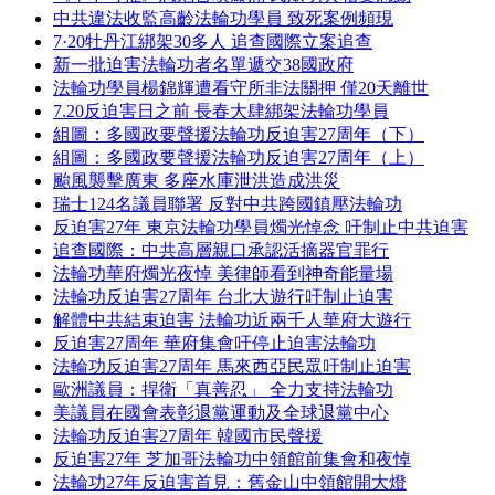
中共違法收監高齡法輪功學員 致死案例頻現
7·20牡丹江綁架30多人 追查國際立案追查
新一批迫害法輪功者名單遞交38國政府
法輪功學員楊錦輝遭看守所非法關押 僅20天離世
7.20反迫害日之前 長春大肆綁架法輪功學員
組圖：多國政要聲援法輪功反迫害27周年（下）
組圖：多國政要聲援法輪功反迫害27周年（上）
颱風襲擊廣東 多座水庫泄洪造成洪災
瑞士124名議員聯署 反對中共跨國鎮壓法輪功
反迫害27年 東京法輪功學員燭光悼念 吁制止中共迫害
追查國際：中共高層親口承認活摘器官罪行
法輪功華府燭光夜悼 美律師看到神奇能量場
法輪功反迫害27周年 台北大遊行吁制止迫害
解體中共結束迫害 法輪功近兩千人華府大遊行
反迫害27周年 華府集會吁停止迫害法輪功
法輪功反迫害27周年 馬來西亞民眾吁制止迫害
歐洲議員：捍衛「真善忍」 全力支持法輪功
美議員在國會表彰退黨運動及全球退黨中心
法輪功反迫害27周年 韓國市民聲援
反迫害27年 芝加哥法輪功中領館前集會和夜悼
法輪功27年反迫害首見：舊金山中領館開大燈