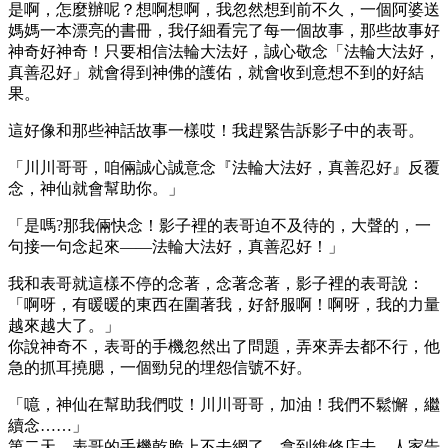
是啊，怎麼辦呢？想啊想啊，我忽然想到前不久，一個阿婆送
媽媽一本漂亮的書冊，我仔細看完了每一個故事，那些故事好
神奇好神奇！只要相信法輪大法好，誠心敬念「法輪大法好，
真善忍好」就會得到神佛的護佑，就會收到意想不到的好結
果。
這好像和那些神話故事一樣哎！我趕緊告訴影子中的表哥。
「川川哥哥，咱倆誠心誠意念『法輪大法好，真善忍好』反覆
念，神仙就會幫助你。」
「是嗎?那我倆快念！影子裡的表哥迫不及待的，大聲的，一
句接一句念起來——法輪大法好，真善忍好！」
我和表哥就這樣不停的念著，念著念著，影子裡的表哥說：
「啊呀，有暖暖的東西在圍著我，好舒服啊！啊呀，我的力量
越來越大了。」
你說神奇不，表哥的手機忽然出了問題，弄來弄去都不行，他
急的抓耳撓腮，一個勁兒的埋怨信號不好。
「噫，神仙在幫助我們哎！川川哥哥，加油！我們不鬆懈，繼
續念……」
第二天，表哥的手機乾脆上不去網了。拿到維修店去，人家告