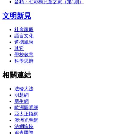
音頻：七彩橋兒童之家（第1期）
文明新見
社會家庭
語言文化
道德風尚
其它
學校教育
科學思辨
相關連結
法輪大法
明慧網
新生網
歐洲圓明網
亞太正悟網
澳洲光明網
法網恢恢
追查國際