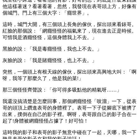
他這樣著迷？看著看著，忽然，我發現在表哥頭上方，好像有
個城門。門上有三個大字：「癮世界」。
這時，城門大開，有三個頭上長角的傢伙，探出頭來看錶哥。
紅臉的那個說：「網癮怪怪的福氣來了，現在進去正是時候。
可惜我是酒癮怪怪，這個身體我上不去。」
黑臉的說：「我是毒癮怪怪，我也上不去。」
灰臉的說：「我是賭癮怪怪，也上不去。」
突然，一個頭上有根天線的傢伙，探出頭來高興地大叫：「啊
呀，我等了那麼久了，他是我的菜!」
那三個怪怪齊聲說：「你可得多吸點他的精氣呀……」
我還沒搞清楚是怎麼回事，那個網癮怪怪「吱溜」一下，從表
哥的頭頂上鑽進表哥的身體裡了。表哥一下子從腳底下被擠了
出來，撲倒在自己的影子裡。啊呀，表哥跟自己的影子合在一
起了!身體被網癮怪怪占據了！好可怕！
這時我的影子和表哥的影子無意中碰在了一起，天哪，我一下
聽見表哥的影子在和我的影子說話！