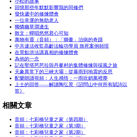
小松的故事
回憶那些年默默影響我的同修們
發快遞中的修煉體會
一位幸運的無助老人
獨憐幽草澗邊生
散文：蟬唱悠悠君心可知
萬物有靈（音頻）：「獅畫」治病的奇蹟
中共違法收監高齡法輪功學員 致死案例頻現
在景點洪法講真相的修煉體會
為他的一念
記在聖塔芭芭拉與丹麥村的集體修煉與採風之旅
天象異常下的三峽大壩：從暴雨到地震的反思
配樂朗讀視頻：人生感悟：一雨吹銷萬裡塵
上士的回答——解讀陶弘景《詔問山中何所有賦詩以
答》
相關文章
音頻：七彩橋兒童之家（第四期）
音頻：七彩橋兒童之家（第3期）
音頻：七彩橋兒童之家（第2期）