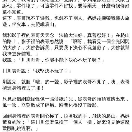
訴他，零件壞了，可這零件不好找，要等兩天，什麼時候修好
還不知道。
這下，表哥玩不了遊戲，也怨不了別人。媽媽趁機帶我倆去旅
遊，坐火車，去爬峨眉山。
我和影子裡的表哥天天念「法輪大法好，真善忍好！」在爬山
的路上，影子裡的表哥忽然說：「啊呀，我看見一個金光閃閃
的大佛了，大佛告訴我，只要我下決心不玩遊戲了，大佛就幫
我擠進身體裡。」
我說：「川川哥哥，你能不能下決心不玩了呀？」
川川表哥說：「我堅決不玩了！」
剛說完，就聽「嗖」的一聲，影子裡的表哥不見了，咦，表哥
擠進身體裡去了耶！
只見那個網癮怪怪像一張薄紙片兒，從表哥的頭頂被擠出來，
風一吹，立刻散成了碎屑。瞬間化得沒了蹤影。
回到身體裡的表哥開心極了，拉著我的手，飛快的爬山。媽媽
驚奇的說：「這川川怎麼像換了一個人一樣，從來沒見他這麼
歡蹦亂跳過啊。」