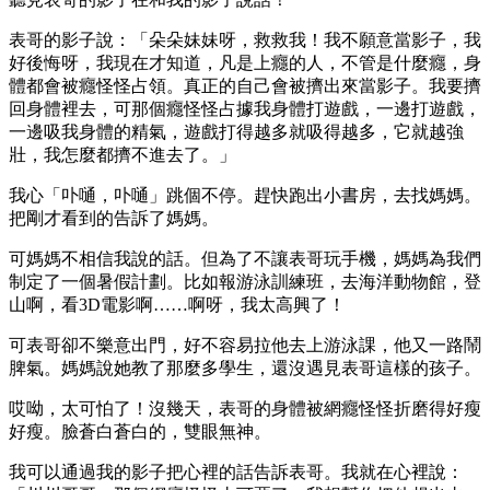
表哥的影子說：「朵朵妹妹呀，救救我！我不願意當影子，我
好後悔呀，我現在才知道，凡是上癮的人，不管是什麼癮，身
體都會被癮怪怪占領。真正的自己會被擠出來當影子。我要擠
回身體裡去，可那個癮怪怪占據我身體打遊戲，一邊打遊戲，
一邊吸我身體的精氣，遊戲打得越多就吸得越多，它就越強
壯，我怎麼都擠不進去了。」
我心「卟嗵，卟嗵」跳個不停。趕快跑出小書房，去找媽媽。
把剛才看到的告訴了媽媽。
可媽媽不相信我說的話。但為了不讓表哥玩手機，媽媽為我們
制定了一個暑假計劃。比如報游泳訓練班，去海洋動物館，登
山啊，看3D電影啊……啊呀，我太高興了！
可表哥卻不樂意出門，好不容易拉他去上游泳課，他又一路鬧
脾氣。媽媽說她教了那麼多學生，還沒遇見表哥這樣的孩子。
哎呦，太可怕了！沒幾天，表哥的身體被網癮怪怪折磨得好瘦
好瘦。臉蒼白蒼白的，雙眼無神。
我可以通過我的影子把心裡的話告訴表哥。我就在心裡說：