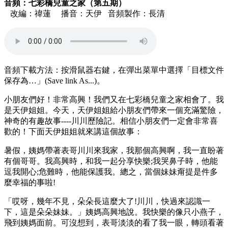
音頻：七彩橋兒童之家（第五期）
改編：禕蓮 播音：天伊 音頻製作：長清
音頻下載方法：按滑鼠器右鍵，在彈出菜單中選擇「目標文件
保存為…」(Save link As...)。
小朋友們好！非常高興！我們又在七彩橋兒童之家相會了。我
是天伊姐姐。今天，天伊姐姐給小朋友們帶來一個充滿驚險，
神奇的有趣故事----川川歷險記。相信小朋友們一定會非常喜
歡的！下面天伊姐姐就來講這個故事：
暑假，姨媽帶著表哥川川來我家，我那個高興啊，我一直盼著
有個哥哥。我高興時，和我一起分享快樂;我哭鼻子時，他能
逗我開心;危難時，他能保護我。總之，當個妹妹甭提是件多
麼幸福的事啦!
「哎呀，幾年不見，朵朵長這麼大了!川川，快過來認識一
下，這是朵朵妹妹。」姨媽高興地說。我快樂的像只小燕子，
飛到姨媽面前。可沒想到，表哥淡淡的看了我一眼，轉頭看著