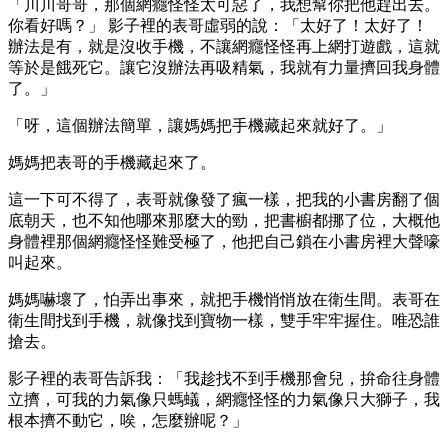
「川川哥哥，那個網癮怪怪太可惡了，我想幫你把他趕出去。
你看好嗎？」 影子裡的表哥虛弱的說：「太好了！太好了！
辦法是有，就是沒收手機，不讓網癮怪怪再上網打遊戲，這就
等於是餓死它。讓它沒辦法再吸精氣，我就有力量擠回我身體
了。」
「呀，這個辦法簡單，讓媽媽把手機藏起來就好了。」
媽媽把表哥的手機藏起來了。
這一下可不得了，表哥就像發了瘋一樣，把我的小書房翻了個
底朝天，也不知他哪來那麼大的勁，把書櫥都挪了位，大概他
身體裡那個網癮怪怪難受極了，他把自己鎖在小書房裡大聲嚎
叫起來。
媽媽嚇壞了，怕弄出事來，就把手機悄悄放在衛生間。表哥在
衛生間找到手機，就像找到寶物一樣，雙手牢牢握住。唯恐誰
搶去。
影子裡的表哥告訴我：「我趁找不到手機那會兒，拚命往身體
立擠，可我的力氣像只螞蟻，網癮怪怪的力氣像只大獅子，我
根本擠不動它，唉，怎麼辦呢？」