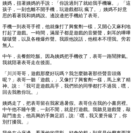
姨媽，扭著姨媽的手說：「你說過到了就給我手機嘛。」「這
孩子，一刻也離不開手機，玩遊戲都玩 瘋了。」姨媽不好意
思的看著我和媽媽說。邊說邊把手機給了表哥。
手機一到表哥手裡，他就像打了興奮劑一樣，又開心又麻利地
打起了遊戲。一時間，滿屋子都是遊戲的音樂聲，刺耳的嗶嗶
啵啵聲，以及各種爆炸聲。我跟他說話，他根本不理我。旁若
無人。
中午，去餐館吃飯。因為姨媽把手機收了，表哥一路鬧脾氣。
我就陪著表哥走在後面。
「川川哥哥，遊戲那麼好玩嗎？我怎麼聽著那些聲音頭痛
呢？」表哥一聽「遊戲，」又像打了興奮劑一樣，馬上來了精
神。說：「我可是遊戲高手，我們班的同學都打不過我，嘿，
回去我教你玩。」
姨媽走了，把表哥留在我家過暑假。表哥住在我的小書房裡。
中午他不睡午覺，一刻不閒，就是打遊戲。我聽見遊戲聲，敲
敲門進去，他高興的手舞足蹈，說:「嘿，我又要升級了，你
別打擾我。」
我坐在小床邊，看著他的背影，好奇的想；到底是什麼東西讓