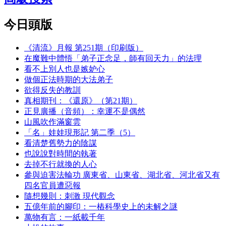
今日頭版
《清流》月報 第251期（印刷版）
在魔難中體悟「弟子正念足，師有回天力」的法理
看不上別人也是嫉妒心
做個正法時期的大法弟子
欲得反失的教訓
真相期刊：《還原》（第21期）
正見廣播（音頻）：幸運不是偶然
山風吹作滿窗雲
「名」娃娃現形記 第二季（5）
看清楚舊勢力的陰謀
也說說對時間的執著
去掉不行就換的人心
參與迫害法輪功 廣東省、山東省、湖北省、河北省又有
四名官員遭惡報
隨想幾則：刺激 現代觀念
五億年前的腳印：一樁科學史上的未解之謎
萬物有言：一紙載千年