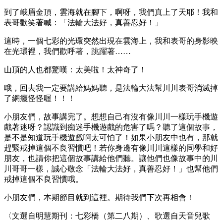
到了峨眉金頂，雲海就在腳下，啊呀，我們真上了天耶！我和
表哥歡笑著喊：「法輪大法好，真善忍好！」
這時，一個七彩的光環突然出現在雲海上，我和表哥的身影映
在光環裡，我們歡呼著，跳躍著……
山頂的人也都驚嘆：太美啦！太神奇了！
哦，回去我一定要講給媽媽聽，是法輪大法幫川川表哥消滅掉
了網癮怪怪喔！！！
小朋友們，故事講完了。想想自己有沒有像川川一樣玩手機遊
戲著迷呀？認識到痴迷手機遊戲的危害了嗎？聽了這個故事，
是不是知道玩手機遊戲啊太可怕了！如果小朋友中也有，那就
趕緊戒掉這個不良習慣吧！若你身邊有像川川這樣的同學和好
朋友，也請你把這個故事講給他們聽。讓他們也像故事中的川
川哥哥一樣，誠心敬念「法輪大法好，真善忍好！」也幫他們
戒掉這個不良習慣哦。
小朋友們，本期節目就到這裡。期待我們下次再相會！
〈文選自明慧期刊：七彩橋（第二八期）、歌選自天音兒歌