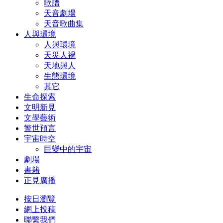
歌譜
天音劇場
天音歌曲集
人與環境
人與環境
天災人禍
天地與人
生態環境
其它
生命探索
文明新見
文學藝術
警世預言
宇宙時空
巨變中的宇宙
劇場
書籍
正見廣播
按日瀏覽
網上投稿
聯繫我們