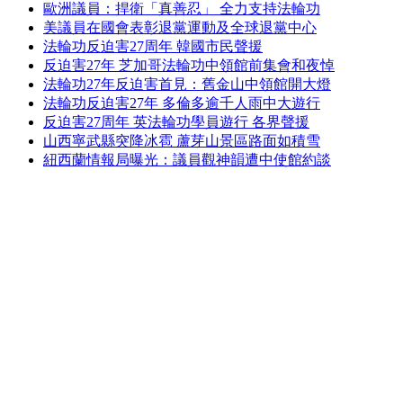
歐洲議員：捍衛「真善忍」 全力支持法輪功
美議員在國會表彰退黨運動及全球退黨中心
法輪功反迫害27周年 韓國市民聲援
反迫害27年 芝加哥法輪功中領館前集會和夜悼
法輪功27年反迫害首見：舊金山中領館開大燈
法輪功反迫害27年 多倫多逾千人雨中大遊行
反迫害27周年 英法輪功學員遊行 各界聲援
山西寧武縣突降冰雹 蘆芽山景區路面如積雪
紐西蘭情報局曝光：議員觀神韻遭中使館約談