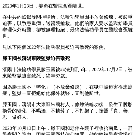
2023年1月23日，姜勇在醫院含冤離世。
在中共的監獄等關押場所，法輪功學員因不放棄修煉，被嚴重
迫害，以致患重病，送醫院搶救。他們的家人要求監獄給學員
辦理保外就醫，卻被無理拒絕，最終法輪功學員在醫院含冤離
世。
見以下兩個2022年法輪功學員被迫害致死的案例。
滕玉國被瀋陽東陵監獄迫害致死
瀋陽市法輪功學員滕玉國被非法判刑5年，2022年12月2日，被
東陵監獄迫害致死，終年67歲。
因為滕玉國不「轉化」（不放棄修煉），在獄中被迫害得患癌
症，監獄一直拒絕給他保外就醫，直到他離世。
滕玉國，瀋陽市大東區朱爾村人，修煉法輪功後，發生了脫胎
換骨的變化，不喝酒、不抽菸了，不打架了，按照「真、善、
忍」做好人。
2020年10月13日上午，滕玉國和老伴在院子裡收拾南瓜，一群
警察闖入院中。因滕玉國堅持信仰無罪，他的臉被警察當場打