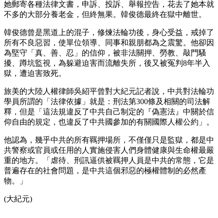
她郵寄各種法律文書，申訴、投訴、舉報控告，花去了她本就
不多的大部分養老金，但終無果。韓俊德最終在獄中離世。
韓俊德曾是黑道上的混子，修煉法輪功後，身心受益，戒掉了
所有不良惡習，使單位領導、同事和親朋都為之震驚。他卻因
為堅守「真、善、忍」的信仰，被非法關押、勞教、敲門騷
擾、蹲坑監視，為躲避迫害而流離失所，後又被冤判8年半入
獄，遭迫害致死。
旅美的大陸人權律師吳紹平曾對大紀元記者說，中共對法輪功
學員所謂的「法律依據」就是：刑法第300條及相關的司法解
釋，但是「這法規違反了中共自己制定的『偽憲法』中關於信
仰自由的規定，也違反了中共國參加的有關國際人權公約」。
他認為，幾乎中共的所有羈押場所，不僅僅只是監獄，都是中
共警察或官員或任用的人實施侵害人們身體健康與生命權最嚴
重的地方。「虐待、刑訊逼供被羈押人員是中共的常態，它是
普遍存在的社會問題，是中共這個邪惡的極權體制的必然產
物。」
(大紀元)