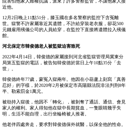
院害怕他家人維權抗議，派來了許多警察監管，不讓他家人接
近他。
12月2日晚上11點51分，滕玉國在多名警察的監控下含冤離
世。獄警不許家屬靠近其遺體，不許給穿裝老衣服，卻花500
元錢雇用殯儀公司的人員給穿，在監控下直接將遺體拉入殯儀
館。
河北保定市韓俊德老人被監獄迫害致死
2022年4月14日，韓俊德的家屬接到河北省監獄管理局冀東分
局第五監獄的電話，被告知韓俊德於當日上午10點35分「去
世」。
韓俊德終年77歲，蒙冤入獄兩年。他因在小葫蘆上刻寫「真善
忍好」的字樣，於2020年2月被保定市高陽縣法院非法判刑8年
半、勒索罰金1萬元。
被劫持入獄後，他因不「轉化」，被剝奪了通話、通信、會見
家人的權利。家人得知他在獄中長期貧血，一隻眼睛幾乎失
明，生活不能自理，出行坐輪椅被人推著。
他老伴四處奔走，要求對韓俊德保外就醫，以保全他的性命。