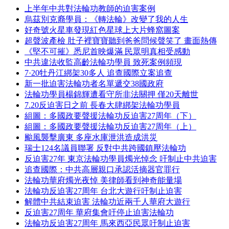
上半年中共對法輪功教師的迫害案例
烏茲別克裔學員：《轉法輪》改變了我的人生
好奇號火星車發現紅色星球上大片蜂窩圖案
超聲波產檢 肚子裡寶寶聽到爸爸問候聲笑了 畫面熱傳
《堅不可摧》悉尼首映爆滿 民眾明真相受感動
中共違法收監高齡法輪功學員 致死案例頻現
7·20牡丹江綁架30多人 追查國際立案追查
新一批迫害法輪功者名單遞交38國政府
法輪功學員楊錦輝遭看守所非法關押 僅20天離世
7.20反迫害日之前 長春大肆綁架法輪功學員
組圖：多國政要聲援法輪功反迫害27周年（下）
組圖：多國政要聲援法輪功反迫害27周年（上）
颱風襲擊廣東 多座水庫泄洪造成洪災
瑞士124名議員聯署 反對中共跨國鎮壓法輪功
反迫害27年 東京法輪功學員燭光悼念 吁制止中共迫害
追查國際：中共高層親口承認活摘器官罪行
法輪功華府燭光夜悼 美律師看到神奇能量場
法輪功反迫害27周年 台北大遊行吁制止迫害
解體中共結束迫害 法輪功近兩千人華府大遊行
反迫害27周年 華府集會吁停止迫害法輪功
法輪功反迫害27周年 馬來西亞民眾吁制止迫害