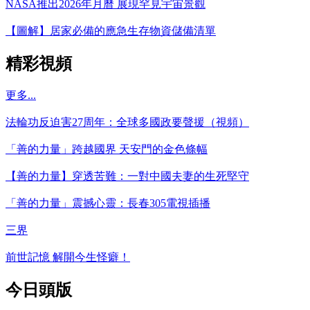
NASA推出2026年月曆 展現罕見宇宙景觀
【圖解】居家必備的應急生存物資儲備清單
精彩視頻
更多...
法輪功反迫害27周年：全球多國政要聲援（視頻）
「善的力量」跨越國界 天安門的金色條幅
【善的力量】穿透苦難：一對中國夫妻的生死堅守
「善的力量」震撼心靈：長春305電視插播
三界
前世記憶 解開今生怪癖！
今日頭版