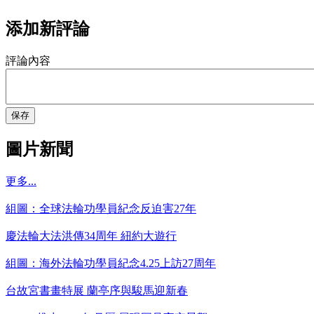
添加新評論
評論內容
保存
圖片新聞
更多...
組圖：全球法輪功學員紀念反迫害27年
慶法輪大法洪傳34周年 紐約大遊行
組圖：海外法輪功學員紀念4.25上訪27周年
台故宮書畫特展 蘭亭序與駿馬迎新春