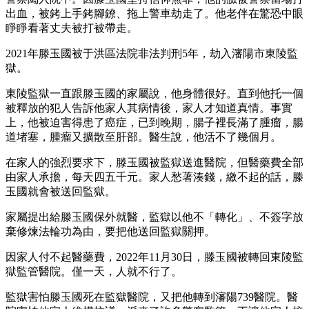
出血，被銬上手銬腳鐐、拖上警車劫走了。他老伴在驚恐中眼
睜睜看著丈夫被打被帶走。
2021年滕玉國被于洪區法院非法判刑5年，劫入瀋陽市東陵監
獄。
東陵監獄一直跟滕玉國的家屬說，他身體很好。直到他托一個
被釋放的犯人告訴他家人其病情後，家人才知道真情。事實
上，他被迫害得患了癌症，已到晚期，腸子裡長滿了腫瘤，腸
道堵塞，腫瘤又擴散至肝部。醫生說，他活不了幾個月。
在家人的強烈要求下，滕玉國被監獄送進醫院，但醫藥費全部
由家人承擔，每天四五千元。家人愁著湊錢，繳不起的話，滕
玉國就會被送回監獄。
家屬提出給滕玉國保外就醫，監獄以他不「轉化」、不簽字放
棄修煉法輪功為由，要把他送回監獄關押。
因家人付不起醫藥費，2022年11月30日，滕玉國被轉回東陵監
獄監管醫院。僅一天，人就不行了。
監獄害怕滕玉國死在監獄醫院，又把他轉到瀋陽739醫院。醫