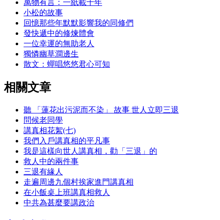
萬物有言：一紙載千年
小松的故事
回憶那些年默默影響我的同修們
發快遞中的修煉體會
一位幸運的無助老人
獨憐幽草澗邊生
散文：蟬唱悠悠君心可知
相關文章
聽 「蓮花出污泥而不染」 故事 世人立即三退
問候老同學
講真相花絮(七)
我們入戶講真相的平凡事
我是這樣向世人講真相，勸「三退」的
救人中的兩件事
三退有緣人
走遍周邊九個村挨家進門講真相
在小飯桌上班講真相救人
中共為甚麼要講政治