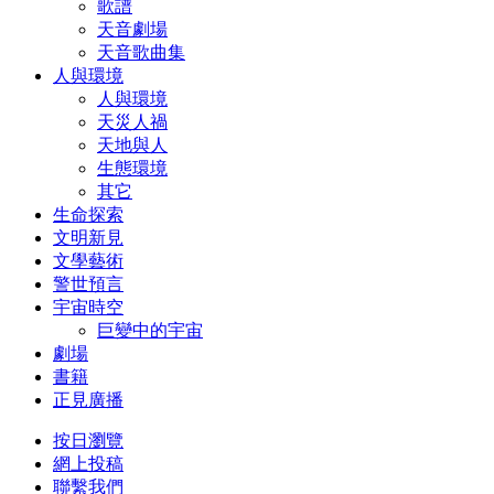
歌譜
天音劇場
天音歌曲集
人與環境
人與環境
天災人禍
天地與人
生態環境
其它
生命探索
文明新見
文學藝術
警世預言
宇宙時空
巨變中的宇宙
劇場
書籍
正見廣播
按日瀏覽
網上投稿
聯繫我們