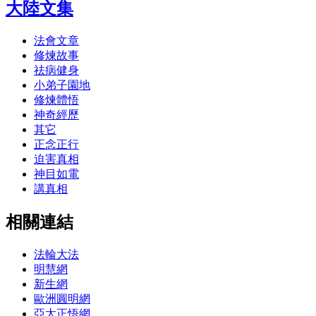
大陸文集
法會文章
修煉故事
祛病健身
小弟子園地
修煉體悟
神奇經歷
其它
正念正行
迫害真相
神目如電
講真相
相關連結
法輪大法
明慧網
新生網
歐洲圓明網
亞太正悟網