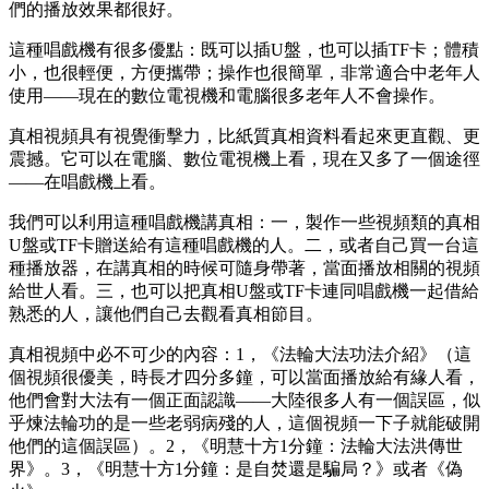
們的播放效果都很好。
這種唱戲機有很多優點：既可以插U盤，也可以插TF卡；體積
小，也很輕便，方便攜帶；操作也很簡單，非常適合中老年人
使用——現在的數位電視機和電腦很多老年人不會操作。
真相視頻具有視覺衝擊力，比紙質真相資料看起來更直觀、更
震撼。它可以在電腦、數位電視機上看，現在又多了一個途徑
——在唱戲機上看。
我們可以利用這種唱戲機講真相：一，製作一些視頻類的真相
U盤或TF卡贈送給有這種唱戲機的人。二，或者自己買一台這
種播放器，在講真相的時候可隨身帶著，當面播放相關的視頻
給世人看。三，也可以把真相U盤或TF卡連同唱戲機一起借給
熟悉的人，讓他們自己去觀看真相節目。
真相視頻中必不可少的內容：1，《法輪大法功法介紹》（這
個視頻很優美，時長才四分多鐘，可以當面播放給有緣人看，
他們會對大法有一個正面認識——大陸很多人有一個誤區，似
乎煉法輪功的是一些老弱病殘的人，這個視頻一下子就能破開
他們的這個誤區）。2，《明慧十方1分鐘：法輪大法洪傳世
界》。3，《明慧十方1分鐘：是自焚還是騙局？》或者《偽