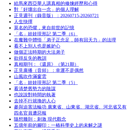
給馬來西亞華人講真相的修煉經歷和心得
對「好壞出自一念」的個人理解
正見週刊（錄音版）：20260715-20260721
人生抉擇
莫名的恐懼，來自前世的記憶
「名」娃娃現形記 第二季（6）
在魔難中體悟「弟子正念足，師有回天力」的法理
看不上別人也是嫉妒心
做個正法時期的大法弟子
欲得反失的教訓
真相期刊：《還原》（第21期）
正見廣播（音頻）：幸運不是偶然
山風吹作滿窗雲
「名」娃娃現形記 第二季（5）
看清楚舊勢力的陰謀
也說說對時間的執著
去掉不行就換的人心
參與迫害法輪功 廣東省、山東省、湖北省、河北省又有
四名官員遭惡報
隨想幾則：刺激 現代觀念
五億年前的腳印：一樁科學史上的未解之謎