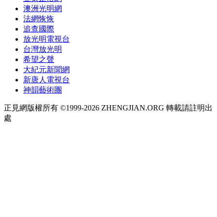
澳洲光明網
法網恢恢
追查國際
放光明電視台
台灣放光明
希望之聲
大紀元新聞網
新唐人電視台
神韻藝術團
正見網版權所有 ©1999-2026 ZHENGJIAN.ORG 轉載請註明出
處