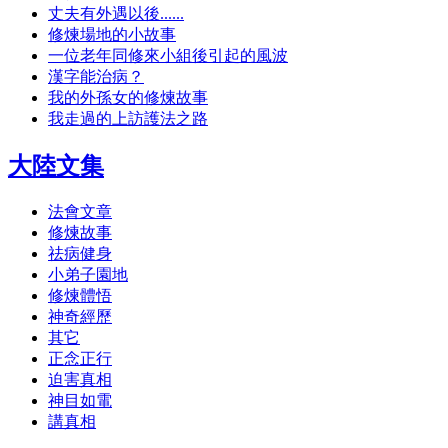
丈夫有外遇以後......
修煉場地的小故事
一位老年同修來小組後引起的風波
漢字能治病？
我的外孫女的修煉故事
我走過的上訪護法之路
大陸文集
法會文章
修煉故事
祛病健身
小弟子園地
修煉體悟
神奇經歷
其它
正念正行
迫害真相
神目如電
講真相