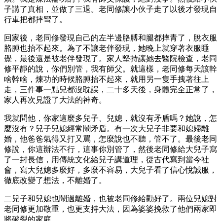
子講了真相，並做了三退。老同修讓小伙子走了以後才發現自
行車把都摔彎了。
回家後，老同修發現自己的左半邊胳膊和腿都摔青了，脫衣服
胳膊也抬不起來。為了不讓老伴發現，她晚上就穿著衣服睡
覺，最後還是被老伴發現了。家人堅持讓她去醫院檢查，老同
修平靜的說，你們別管，我有師父。就這樣，老同修每天該幹
啥幹啥，煉功的時候胳膊抬不起來，就用另一隻手拽著往上
走，三件事一點兒都沒耽誤，二十多天後，身體完全正常了，
家人再次見證了大法的神奇。
我就問他，你家這麼多兒子、兒媳，就沒有矛盾嗎？她說，怎
麼沒有？兒子兒媳經常鬧矛盾。有一次大兒子非要和媳婦離
婚，他爸爸氣得又打又罵，怎麼說也不聽，管不了。最後老同
修說，你這辦法不行，這事你別管了，然後老同修給大兒子寫
了一封長信，用傳統文化給兒子講道理，從古代寫到當今社
會，寫大兒媳多麼好，多麼不容易，大兒子看了信心悅誠服，
徹底改變了想法，不離婚了。
二兒子和兒媳也鬧過離婚，也被老同修給勸好了。兩位兒媳對
老同修更加敬重，也更支持大法，因為婆婆挽救了他們兩家即
將破裂的家庭。