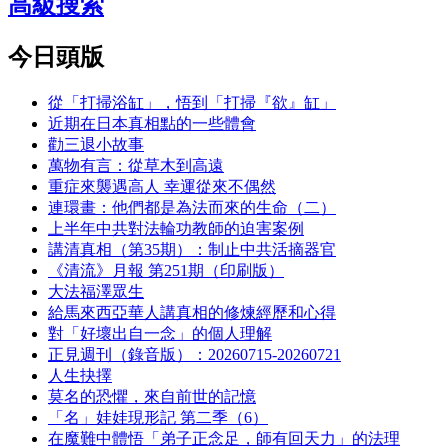
高級搜索
今日頭版
從「打掃浴缸」，悟到「打掃『欲』缸」
近期在日本真相點的一些體會
勸三退小故事
萬物有言：從草木到高遠
重症來襲遇高人 幸運從來不偶然
連環畫：他們都是為法而來的生命（二）
上半年中共對法輪功教師的迫害案例
講清真相（第35期）：制止中共活摘器官
《清流》月報 第251期（印刷版）
大法福澤眾生
給馬來西亞華人講真相的修煉經歷和心得
對「好壞出自一念」的個人理解
正見週刊（錄音版）：20260715-20260721
人生抉擇
莫名的恐懼，來自前世的記憶
「名」娃娃現形記 第二季（6）
在魔難中體悟「弟子正念足，師有回天力」的法理