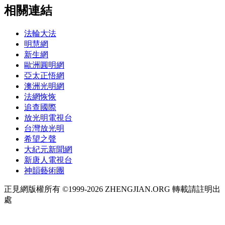
相關連結
法輪大法
明慧網
新生網
歐洲圓明網
亞太正悟網
澳洲光明網
法網恢恢
追查國際
放光明電視台
台灣放光明
希望之聲
大紀元新聞網
新唐人電視台
神韻藝術團
正見網版權所有 ©1999-2026 ZHENGJIAN.ORG 轉載請註明出
處