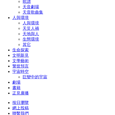
歌譜
天音劇場
天音歌曲集
人與環境
人與環境
天災人禍
天地與人
生態環境
其它
生命探索
文明新見
文學藝術
警世預言
宇宙時空
巨變中的宇宙
劇場
書籍
正見廣播
按日瀏覽
網上投稿
聯繫我們