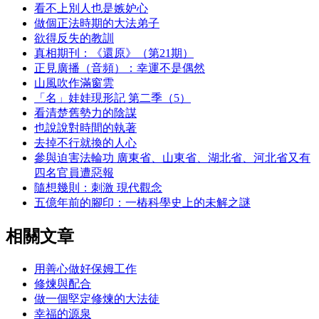
看不上別人也是嫉妒心
做個正法時期的大法弟子
欲得反失的教訓
真相期刊：《還原》（第21期）
正見廣播（音頻）：幸運不是偶然
山風吹作滿窗雲
「名」娃娃現形記 第二季（5）
看清楚舊勢力的陰謀
也說說對時間的執著
去掉不行就換的人心
參與迫害法輪功 廣東省、山東省、湖北省、河北省又有
四名官員遭惡報
隨想幾則：刺激 現代觀念
五億年前的腳印：一樁科學史上的未解之謎
相關文章
用善心做好保姆工作
修煉與配合
做一個堅定修煉的大法徒
幸福的源泉