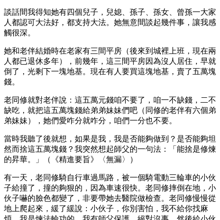
談話間我得知她有四個兒子，兒媳、孫子、孫女、曾孫一大家
人都認可大法好，都支持大法。她無意間談起幾件事，讓我感
觸很深。
她和老伴結婚時在老家有三間平房（後來到城裡上班，現在兩
人都已退休多年），前幾年，這三間平房因為沒人居住，早就
倒了，光剩下一塊地基。現在有人要買這塊地基，賣了五萬塊
錢。
老同修就對老伴說：這五萬元錢咱不要了，咱一不缺錢，二不
缺吃，就把這五萬塊錢給弟弟妹妹們吧（同修的老伴有六個弟
弟妹妹），她們愛咋分就咋分，咱們一分也不要。
當時我聽了後就想，如果是我，我是否能夠做到？是否能夠坦
然而捨這五萬塊錢？我突然想起師父的一句法：「能捨是修煉
的昇華。」（《精進要旨》〈無漏〉）
有一天，老同修騎自行車過馬路，被一個騎電動三輪車的小伙
子給撞了，撞的夠狠的，因為車速很快。老同修摔倒在地，小
伙子嚇的臉色都變了，非要帶她去醫院做檢查。老同修慢慢從
地上爬起來，緩了緩說：小伙子，你別害怕，我不給你找麻
煩。我是煉法輪功的，我有師父保護，絕對沒事。然後給小伙