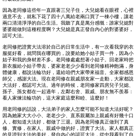
因為老同修這些年一直跟著三兒子住，大兒媳看在眼裡，心裡
過意不去，就私下花了四十八萬給老兩口買了一棟小樓，讓老
兩口清清淨淨的自己生活。我聽了真是萬分感慨：誰家兒媳對
婆婆能做到這種程度啊？大兒媳是真正發自內心的對婆婆好，
認可大法。
老同修把證實大法溶於自己的日常生活中，有一次看我穿的衣
服挺好看，就問我在哪買的，說要給她小姑子買一件，因為小
姑子和我的身材差不多。老同修處處想著小姑子。回老家時把
新衣服給小姑子帶去，婆家老老少少看到老同修精神飽滿，身
體健康，都說法輪功好，還給咱們大家帶來福音。全家都感恩
師父，感謝大法。現在老同修在親戚朋友家一走動，大家都說
大法好，都認可大法。過年的時候，老同修家四房兒子兒媳、
孫子、孫女都在一起過年，左鄰右舍、親戚、朋友無不羨慕：
看人家煉法輪功的，這大家庭這麼和睦、這麼好！
用老同修的話說，大法弟子的家人怎麼可能不知道大法好呢？
因為她家大大小小、老老少少、直系親屬加上親戚有好幾十口
人，都知道大法好，都做了三退。因為老同修真正做到了真
修、實修，在家人、親戚中做的好，證實了大法。家人都真正
的見證到大法的美好，發自內心的認可大法，從中我看到了自