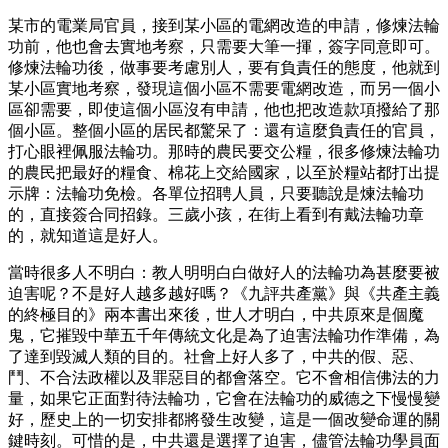
某市的電業局官員，接到某小區的電網改造的申請，修煉法輪
功前，他也會去實地考察，只需要大筆一揮，簽字同意即可。
修煉法輪功後，做事要考慮別人，要有負責任的態度，他就到
某小區實地考察，發現這個小區不需要電網改造，而另一個小
區卻需要，即使這個小區沒有申請，他也把改造款項撥給了那
個小區。整個小區的居民都驚呆了：還有這麼負責任的官員，
打心眼裡佩服法輪功。那時的農民要交公糧，很多修煉法輪功
的農民把最好的糧食、棉花上交給國家，以至於糧站都打出提
示牌：法輪功免檢。各單位招聘人員，只要聽說是煉法輪功
的，直接簽合同招錄。三歲小孩，在街上看到有戴法輪功章
的，就知道這是好人。
當時很多人不明白：教人明明白白做好人的法輪功為甚麼要被
迫害呢？不是好人越多越好嗎？《九評共產黨》與《共產主義
的終極目的》兩本書出來後，世人才明白，中共原來是個魔
鬼，它摧毀中華五千年傳統文化是為了迫害法輪功作準備，為
了達到毀滅人類的目的。社會上好人多了，中共的假、惡、
鬥、不合法政權以及罪惡目的都會落空。它不會相信佛法的力
量，如果它正面對待法輪功，它會在法輪功的威德之下慢慢變
好，歷史上的一切安排都將發生改變，這是一個改變命運的關
鍵時刻。可惜的是，中共還是選擇了迫害，儘管法輪功學員面