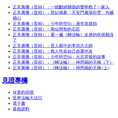
正見廣播（音頻）：一紙斷絕關係的聲明救了一家人
正見廣播（音頻）：世紀偽案「天安門廣場自焚」包藏
禍心
正見廣播（音頻）：少年時空65：過年與渡劫
正見廣播（音頻）：兩位明智的石匠
正見廣播（音頻）：看一遍《轉法輪》全身的疾病都沒
了
正見廣播（音頻）：世人眼中的李洪志大師
正見廣播（音頻）：救人性命自己命運也改
正見廣播（音頻）：少年時空64：元旦背後的故事
正見廣播（音頻）：《轉法輪》：神恩賜的天梯（下）
正見廣播（音頻）：《轉法輪》：神恩賜的天梯 (上)
見證專欄
珍貴的回憶
世界法輪大法日
電子書
真相資料