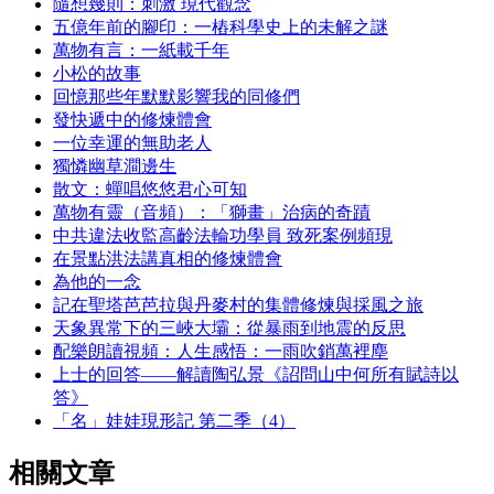
隨想幾則：刺激 現代觀念
五億年前的腳印：一樁科學史上的未解之謎
萬物有言：一紙載千年
小松的故事
回憶那些年默默影響我的同修們
發快遞中的修煉體會
一位幸運的無助老人
獨憐幽草澗邊生
散文：蟬唱悠悠君心可知
萬物有靈（音頻）：「獅畫」治病的奇蹟
中共違法收監高齡法輪功學員 致死案例頻現
在景點洪法講真相的修煉體會
為他的一念
記在聖塔芭芭拉與丹麥村的集體修煉與採風之旅
天象異常下的三峽大壩：從暴雨到地震的反思
配樂朗讀視頻：人生感悟：一雨吹銷萬裡塵
上士的回答——解讀陶弘景《詔問山中何所有賦詩以
答》
「名」娃娃現形記 第二季（4）
相關文章