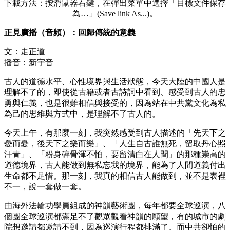
下載方法：按滑鼠器右鍵，在彈出菜單中選擇「目標文件保存
為…」(Save link As...)。
正見廣播（音頻）：回歸傳統的意義
文：走正道
播音：新宇音
古人的道德水平、心性境界與生活狀態，今天大陸的中國人是
理解不了的，即使從古籍或者古詩詞中看到、感受到古人的忠
勇與仁義，也是很難相信與接受的，因為站在中共黨文化為私
為己的思維與方式中，是理解不了古人的。
今天上午，有那麼一刻，我突然感受到古人描述的「先天下之
憂而憂，後天下之樂而樂」、「人生自古誰無死，留取丹心照
汗青」、「粉身碎骨渾不怕，要留清白在人間」的那種崇高的
道德境界，古人能做到無私忘我的境界，能為了人間道義付出
生命都不足惜。那一刻，我真的相信古人能做到，並不是表裡
不一，說一套做一套。
由海外法輪功學員組成的神韻藝術團，每年都要全球巡演，八
個團全球巡演都滿足不了觀眾觀看神韻的願望，有的城市的劇
院想邀請都邀請不到，因為巡演行程都排滿了。而中共卻怕的