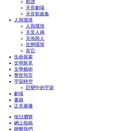
歌譜
天音劇場
天音歌曲集
人與環境
人與環境
天災人禍
天地與人
生態環境
其它
生命探索
文明新見
文學藝術
警世預言
宇宙時空
巨變中的宇宙
劇場
書籍
正見廣播
按日瀏覽
網上投稿
聯繫我們