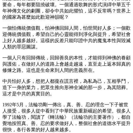
要命，每年都要阻撓破壞。一個通過歌舞的形式演繹中華五千
年神傳文化的劇團，卻令中共如此懼怕，這不反常嗎？世界上
的國家為甚麼如此歡迎神韻呢？
一個怕傳統價值觀，怕神佛回歸人間，怕世間好人多；一個歡
迎傳統價值觀，希望自己的心靈能得到淨化與提升，希望社會
上好人越多越好。這樣的反差只能印證中共的魔鬼本性與毀滅
人類的罪惡圖謀。
一個人只有回歸傳統，回歸善良的本性，才能得到神佛的眷顧
與護佑，在做好人的道路上會越走越遠，直至走上返本歸真的
修煉之路。這也是生命來到人間的意義所在。
中共怕好人多，想把人都攏在謊言裡，為私為己，互相爭鬥，
造下一身的業力，把眾生推向形神全滅的那一步，為其陪葬。
這才是中共的真實目的。
1992年5月，法輪功剛一傳出，真、善、忍的理念一下子被世
人接受，很多人從中看到了中華民族重新崛起的希望。很多人
學了法輪功，閱讀了《轉法輪》（法輪功的主要著作），都自
覺地按照真、善、忍的要求做好人，整個社會的道德水平提升
很快，各行各業的好人越來越多。