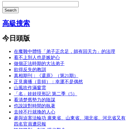
Search
高級搜索
今日頭版
在魔難中體悟「弟子正念足，師有回天力」的法理
看不上別人也是嫉妒心
做個正法時期的大法弟子
欲得反失的教訓
真相期刊：《還原》（第21期）
正見廣播（音頻）：幸運不是偶然
山風吹作滿窗雲
「名」娃娃現形記 第二季（5）
看清楚舊勢力的陰謀
也說說對時間的執著
去掉不行就換的人心
參與迫害法輪功 廣東省、山東省、湖北省、河北省又有
四名官員遭惡報