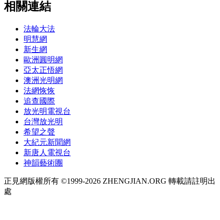
相關連結
法輪大法
明慧網
新生網
歐洲圓明網
亞太正悟網
澳洲光明網
法網恢恢
追查國際
放光明電視台
台灣放光明
希望之聲
大紀元新聞網
新唐人電視台
神韻藝術團
正見網版權所有 ©1999-2026 ZHENGJIAN.ORG 轉載請註明出
處