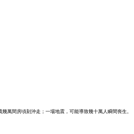
成幾萬間房頃刻沖走；一場地震，可能導致幾十萬人瞬間喪生。