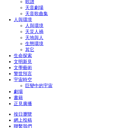
歌譜
天音劇場
天音歌曲集
人與環境
人與環境
天災人禍
天地與人
生態環境
其它
生命探索
文明新見
文學藝術
警世預言
宇宙時空
巨變中的宇宙
劇場
書籍
正見廣播
按日瀏覽
網上投稿
聯繫我們