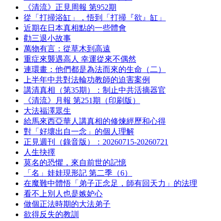
《清流》正見周報 第952期
從「打掃浴缸」，悟到「打掃『欲』缸」
近期在日本真相點的一些體會
勸三退小故事
萬物有言：從草木到高遠
重症來襲遇高人 幸運從來不偶然
連環畫：他們都是為法而來的生命（二）
上半年中共對法輪功教師的迫害案例
講清真相（第35期）：制止中共活摘器官
《清流》月報 第251期（印刷版）
大法福澤眾生
給馬來西亞華人講真相的修煉經歷和心得
對「好壞出自一念」的個人理解
正見週刊（錄音版）：20260715-20260721
人生抉擇
莫名的恐懼，來自前世的記憶
「名」娃娃現形記 第二季（6）
在魔難中體悟「弟子正念足，師有回天力」的法理
看不上別人也是嫉妒心
做個正法時期的大法弟子
欲得反失的教訓