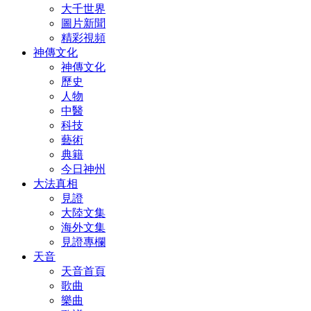
大千世界
圖片新聞
精彩視頻
神傳文化
神傳文化
歷史
人物
中醫
科技
藝術
典籍
今日神州
大法真相
見證
大陸文集
海外文集
見證專欄
天音
天音首頁
歌曲
樂曲