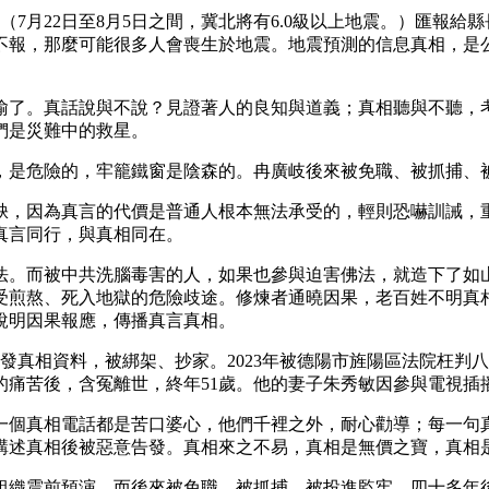
息（7月22日至8月5日之間，冀北將有6.0級以上地震。）匯
報，那麼可能很多人會喪生於地震。地震預測的信息真相，是公
喻了。真話說與不說？見證著人的良知與道義；真相聽與不聽，
們是災難中的救星。
，是危險的，牢籠鐵窗是陰森的。冉廣岐後來被免職、被抓捕、
缺，因為真言的代價是普通人根本無法承受的，輕則恐嚇訓誡，
真言同行，與真相同在。
佛法。而被中共洗腦毒害的人，如果也參與迫害佛法，就造下了
受煎熬、死入地獄的危險歧途。修煉者通曉因果，老百姓不明真
說明因果報應，傳播真言真相。
去發真相資料，被綁架、抄家。2023年被德陽市旌陽區法院枉判八年
痛苦後，含冤離世，終年51歲。他的妻子朱秀敏因參與電視插播真
一個真相電話都是苦口婆心，他們千裡之外，耐心勸導；每一句
講述真相後被惡意告發。真相來之不易，真相是無價之寶，真相
組織震前預演，而後來被免職、被抓捕、被投進監牢。四十多年