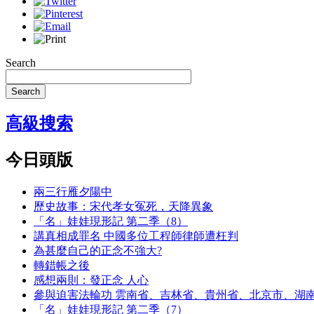
Search
Search
高級搜索
今日頭版
兩三行雁夕陽中
歷史故事：宋代孝女冤死，天降異象
「名」娃娃現形記 第二季（8）
講真相成罪名 中國多位工程師律師遭枉判
為甚麼自己的正念不強大?
轉錯帳之後
感想兩則：發正念 人心
參與迫害法輪功 雲南省、吉林省、貴州省、北京市、湖
「名」娃娃現形記 第二季（7）