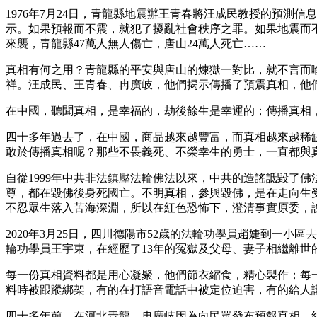
1976年7月24日，青龍縣地震辦王青春將汪成民教授的預測信
示。如果預報而不震，就犯了擾亂社會秩序之罪。如果地震而不
來襲，青龍縣47萬人無人傷亡，唐山24萬人死亡……
真相有何之用？青龍縣的平安與唐山的煉獄一對比，就不言而
祥。汪成民、王青春、冉廣岐，他們揭示傳播了預震真相，他
在中國，聽聞真相，是幸福的，劫後餘生是幸運的；傳播真相
四十多年過去了，在中國，商品越來越豐富，而真相越來越稀
敢於傳播真相呢？那些不畏義死、不榮幸生的勇士，一直都與
自從1999年中共非法鎮壓法輪佛法以來，中共的造謠詆毀了
尊，都在毀佛後身死國亡。不明真相，參與毀佛，是在走向生
不忍眾生落入苦海深淵，所以在紅色恐怖下，澄清事實原委，
2020年3月25日，四川德陽市52歲的法輪功學員趙婕到一小區
輪功學員王宇東，在經歷了13年的冤獄及父母、妻子相繼離世的
每一份真相資料都是用心凝聚，他們節衣縮食，精心製作；每
料時被跟蹤綁架，有的在打語音電話中被定位迫害，有的給人
四十多年前，在河北青龍，冉廣岐因為向民眾發布預報真相，