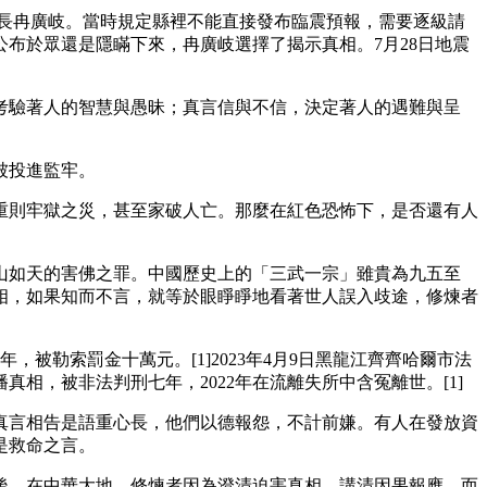
報給縣長冉廣岐。當時規定縣裡不能直接發布臨震預報，需要逐級請
布於眾還是隱瞞下來，冉廣岐選擇了揭示真相。7月28日地震
考驗著人的智慧與愚昧；真言信與不信，決定著人的遇難與呈
被投進監牢。
重則牢獄之災，甚至家破人亡。那麼在紅色恐怖下，是否還有人
如山如天的害佛之罪。中國歷史上的「三武一宗」雖貴為九五至
相，如果知而不言，就等於眼睜睜地看著世人誤入歧途，修煉者
，被勒索罰金十萬元。[1]2023年4月9日黑龍江齊齊哈爾市法
相，被非法判刑七年，2022年在流離失所中含冤離世。[1]
真言相告是語重心長，他們以德報怨，不計前嫌。有人在發放資
是救命之言。
後，在中華大地，修煉者因為澄清迫害真相，講清因果報應，而