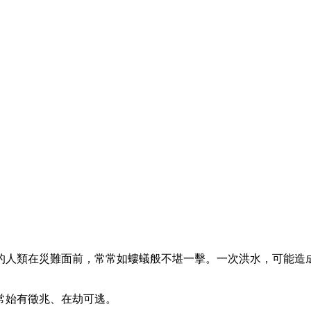
的人類在災難面前，常常如螻蟻般不堪一擊。一次洪水，可能造
。
常始有徵兆、在劫可逃。