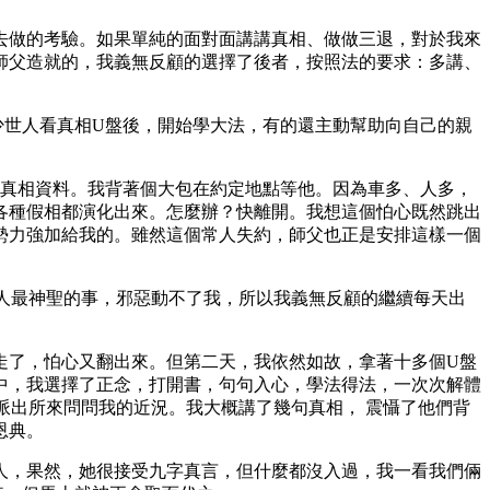
去做的考驗。如果單純的面對面講講真相、做做三退，對於我來
師父造就的，我義無反顧的選擇了後者，按照法的要求：多講、
少世人看真相U盤後，開始學大法，有的還主動幫助向自己的親
等真相資料。我背著個大包在約定地點等他。因為車多、人多，
各種假相都演化出來。怎麼辦？快離開。我想這個怕心既然跳出
勢力強加給我的。雖然這個常人失約，師父也正是安排這樣一個
救人最神聖的事，邪惡動不了我，所以我義無反顧的繼續每天出
走了，怕心又翻出來。但第二天，我依然如故，拿著十多個U盤
中，我選擇了正念，打開書，句句入心，學法得法，一次次解體
派出所來問問我的近況。我大概講了幾句真相， 震懾了他們背
恩典。
人，果然，她很接受九字真言，但什麼都沒入過，我一看我們倆