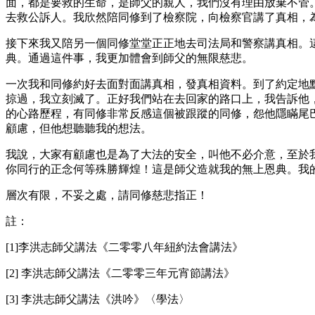
面，都是要救的生命，是師父的親人，我們沒有理由放棄不管
去救公訴人。我欣然陪同修到了檢察院，向檢察官講了真相，
接下來我又陪另一個同修堂堂正正地去司法局和警察講真相。
典。通過這件事，我更加體會到師父的無限慈悲。
一次我和同修約好去面對面講真相，發真相資料。到了約定地
掠過，我立刻滅了。正好我們站在去回家的路口上，我告訴他
的心路歷程，有同修非常反感這個被跟蹤的同修，怨他隱瞞尾
顧慮，但他想聽聽我的想法。
我說，大家有顧慮也是為了大法的安全，叫他不必介意，至於
你同行的正念何等殊勝輝煌！這是師父造就我的無上恩典。我
層次有限，不妥之處，請同修慈悲指正！
註：
[1]李洪志師父講法《二零零八年紐約法會講法》
[2] 李洪志師父講法《二零零三年元宵節講法》
[3] 李洪志師父講法《洪吟》〈學法〉