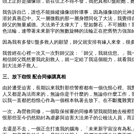
頭上正好是攝像頭，箭在弦上不得不發，我把真相U盤給她，
我告訴自己，誰也不能操縱攝像頭幹壞事，因為攝像頭的元神
溶於真善忍中。又一層微觀的那一層身體同化了大法，我覺得
師父的無量威德。大法弟子太偉大了，堅如磐石，不可撼動！
色法輪，連帶著未來新宇的無數旋轉的法輪正在把舊勢力強加
因為我有多發U盤多救人的願望，師父就安排有緣人來拿，很
我曾經在心裡一次又一次對師父說：「師父，我就信您。」我
相信師父既然要我此刻救人，就一定給了我這個能力，就看我
刻大法弟子救人。
三、放下怨恨 配合同修講真相
由於遭受迫害，長期以來我對那些警察都有一個仇恨心裡。我
人又都是為法而來的，無論你是干什麼的，無論你什麼工作，我
以我一直都把怨恨心作為一個根本執著去放下。在不斷魔難實
一次，為營救同修，一個取保候審的同修希望我能陪她去檢察
恨那些至今仍然助紂為虐參與迫害大法弟子的公檢法人員，而
去還是不去，一個正念打進我的腦海，「未來新宇宙沒有為私