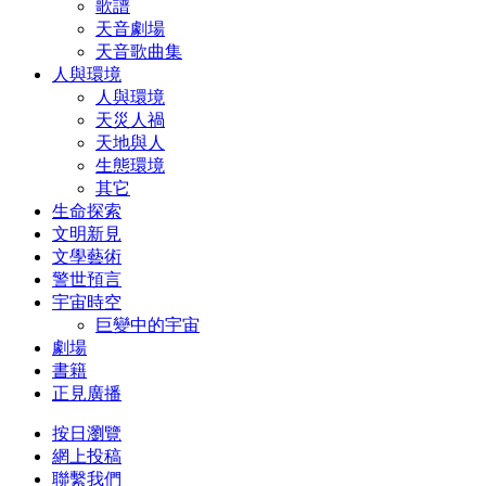
歌譜
天音劇場
天音歌曲集
人與環境
人與環境
天災人禍
天地與人
生態環境
其它
生命探索
文明新見
文學藝術
警世預言
宇宙時空
巨變中的宇宙
劇場
書籍
正見廣播
按日瀏覽
網上投稿
聯繫我們