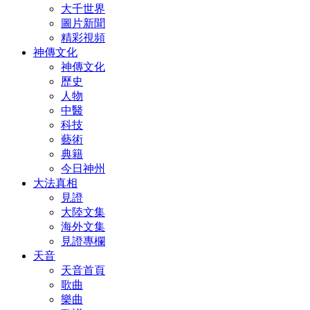
大千世界
圖片新聞
精彩視頻
神傳文化
神傳文化
歷史
人物
中醫
科技
藝術
典籍
今日神州
大法真相
見證
大陸文集
海外文集
見證專欄
天音
天音首頁
歌曲
樂曲