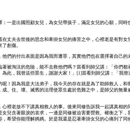
擇：一是出國照顧女兒，為女兒帶孩子，滿足女兒的心願，同時
還在丈夫去世後的思念和牽掛女兒的痛苦之中，心裡老是有對女
來了創傷。
，他們的付出表面是因為我而遭罪，其實他們也在選擇著自己的
臨著被淘汰的危險，能不去救他們嗎？當看到師父講：「你們都
為此，我替這些眾生，謝謝大家！」[1]當看到師父講：「我
的呢！因為我是大法弟子，我今天的存在就是為了助師救人，和舊
，成、住、壞、滅舊的法理使眾生處於危難之中，是師父的無量
，心裡老放不下講真相救人的事。後來同修告訴我一起講真相的
是女兒含著眼淚的哀求，一邊是同修被迫害要營救。權衡之下，
你，希望你能理解媽媽。於是我還是忍著牽掛女兒的心痛到了同