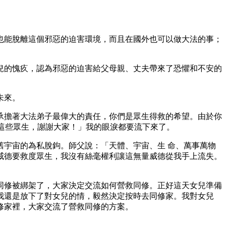
也能脫離這個邪惡的迫害環境，而且在國外也可以做大法的事；
兒的愧疚，認為邪惡的迫害給父母親、丈夫帶來了恐懼和不安的
未來。
承擔著大法弟子最偉大的責任，你們是眾生得救的希望。由於你
替這些眾生，謝謝大家！」我的眼淚都要流下來了。
宇宙的為私脫鉤。師父說：「天體、宇宙、生 命、萬事萬物
威德要救度眾生，我沒有絲毫權利讓這無量威德從我手上流失。
同修被綁架了，大家決定交流如何營救同修。正好這天女兒準備
我還是放下了對女兒的情，毅然決定按時去同修家。我對女兒
修家裡，大家交流了營救同修的方案。