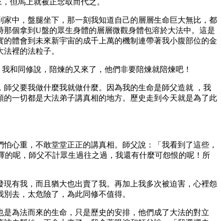
來，但馬上就被正念取而代之。
到家中，盤腿坐下，那一刻我知道自己的層層生命巨大無比，都
時那個拿到U盤的眾生身體的層層微觀身體包溶於大法中。這是
實的體會到未來新宇宙的成千上萬的機制連帶著我小腹部位的金
大法裡的法粒子。
，我和同修說，陪煉的又來了，他們非要陪煉就陪煉吧！
師父要我做什麼我就做什麼。因為我的生命是師父造就 ，我
類的一切都是大法弟子講真相的地方。歷史走到今天就是為了此
們怕心重，不敢堂堂正正的講真相。師父說：「我看到了這些，
選擇的呢，師父不計眾生過往之過，我還有什麼可怨恨的呢！所
發現有我，而且猶大也出賣了我。再加上我多次被迫害，心裡怨
我別去，太危險了，為此同修不值得。
也是為法而來的生命，只是歷史的安排，他們成了大法的對立