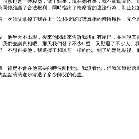
。同修也是一時糊塗，做了錯事，現在她有事，我不能拋棄她，
為同修維護了合法權利，同時指出了檢察官的違法行為，制止她
這一次師父拿掉了我在上一次和檢察官講真相的殘留魔性，完全
點，他半天不出現，後來他閃出來告訴我後面有尾巴，並且說其
，我們去講真相吧。那天我們發了不少U盤，又勸退了不少人。
巴，不想再要他，我選擇了和以前一樣約他。到了約定地點後，
我，肯定不會在他需要的時候離開他。我沒看他，但我知道那落
的點點滴滴進步滲透了多少師父的心血。