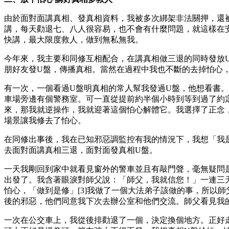
由於面對面講真相、發真相資料，我被多次綁架非法關押，還
講，每天勸退七、八人很容易，也不會有什麼問題，就這樣在
快講，最大限度救人，做到無私無我。
今年來，我主要和同修互相配合，在講真相做三退的同時發放
朋好友發U盤，傳播真相。當然在過程中我也不斷的去掉怕心
有一次，一個看過U盤明真相的常人幫我發過U盤，他想看書
車場旁邊有個警務室。可一直從提前約半個小時到等到過了約
來，那我就逆操作，我就迎著這個怕心解體它。我選擇了正念
場景讓我修去了怕心。
在同修出事後，我在已知邪惡調監控有我的情況下，我想「我是
去面對面講真相三退，面對面發真相U盤。
一天我剛回到家中就看見窗外的警車並且有敲門聲，毫無疑問
出發了。我含著眼淚對師父說：「師父，我就信您！」一連三
怕心，「做到是修」[3]我做了一個大法弟子該做的事，所以
後的邪惡，他們同意我下次去辦公室和他們交流。師父看見我
一次在公交車上，我從後排勸退了一個，決定換個地方。正好