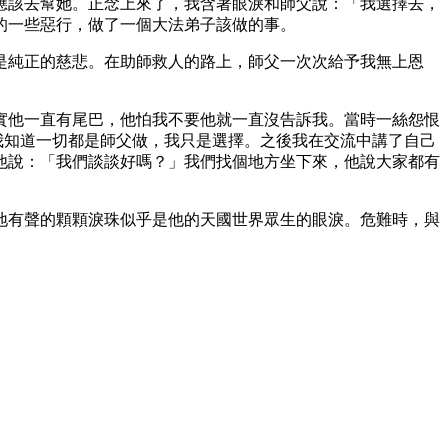
應該去幫她。正念上來了，我含著眼淚和師父說：「我選擇去，
的一些惡行，做了一個大法弟子該做的事。
是純正的慈悲。在助師救人的路上，師父一次次給予我無上恩
實他一直有尾巴，他怕我不要他就一直沒告訴我。當時一絲怨恨
我知道一切都是師父做，我只是選擇。之後我在交流中講了自己
他說：「我們談談好嗎？」我們找個地方坐下來，他說大家都有
地有聲的顆顆淚珠似乎是他的天國世界眾生的眼淚。危難時，與