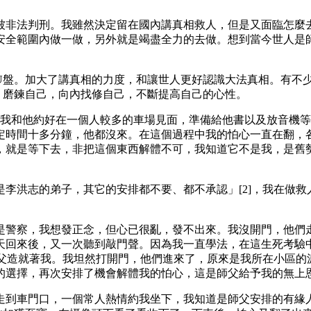
被非法判刑。我雖然決定留在國內講真相救人，但是又面臨怎麼
安全範圍內做一做，另外就是竭盡全力的去做。想到當今世人是
U盤。加大了講真相的力度，和讓世人更好認識大法真相。有不
，磨鍊自己，向內找修自己，不斷提高自己的心性。
。我和他約好在一個人較多的車場見面，準備給他書以及放音機
定時間十多分鐘，他都沒來。在這個過程中我的怕心一直在翻，
，就是等下去，非把這個東西解體不可，我知道它不是我，是舊
李洪志的弟子，其它的安排都不要、都不承認」[2]，我在做
是警察，我想發正念，但心已很亂，發不出來。我沒開門，他們
天回來後，又一次聽到敲門聲。因為我一直學法，在這生死考驗
師父造就著我。我坦然打開門，他們進來了，原來是我所在小區的
的選擇，再次安排了機會解體我的怕心，這是師父給予我的無上
走到車門口，一個常人熱情約我坐下，我知道是師父安排的有緣