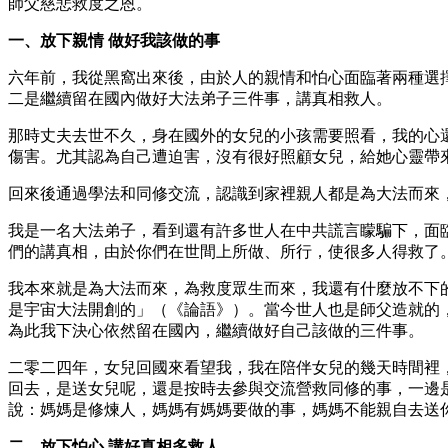
師父慈悲救度之恩。
一、放下親情 做好我該做的事
六年前，我從黑窩出來後，由於人的親情和怕心面臨著兩種選
二是繼續留在國內做好大法弟子三件事，講真相救人。
那時丈夫去世不久，身在國外的女兒的小孩需要照看，我的心
傷害。尤其認為自己遭迫害，沒有很好照顧女兒，給她心靈帶
回來後通過學法和同修交流，認識到家裡親人都是為大法而來
我是一名大法弟子，看到還有許多世人在中共謊言矇騙下，面
們的講真相，由於你們在世間上所做、所行，使很多人得救了。
我本來就是為大法而來，為救度眾生而來，我還有什麼放不下
是宇宙大法開創的」（《論語》）。當今世人也是師父造就的
為此我下決心依然留在國內，繼續做好自己該做的三件事。
二零二四年，女兒回國來看望我，我在陪伴女兒的幾天時間裡
回去，是送女兒呢，還是按時去參與交流營救同修的事，一邊
說：媽媽是修煉人，媽媽有媽媽要做的事，媽媽不能親自去送
二、放下怕心 講好真相多救人