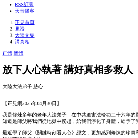
RSS訂閱
天音播客
正見首頁
見證
大陸文集
講真相
正體
簡體
放下人心執著 講好真相多救人
大陸大法弟子 慈心
【正見網2025年04月30日】
我是修煉多年的老年大法弟子，在中共迫害法輪功二十六年的
知道是師父將我們從地獄中撈起，給我們淨化了身體，給予了
最近學了師父《關鍵時刻看人心》經文，更加感到修煉的珍貴