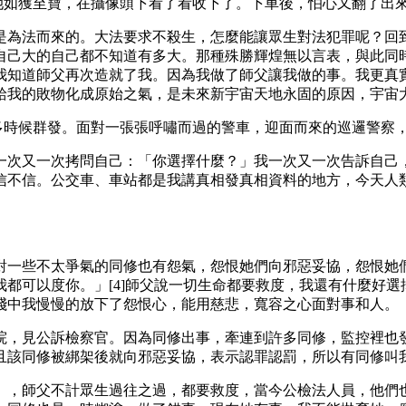
她如獲至寶，在攝像頭下看了看收下了。下車後，怕心又翻了出
是為法而來的。大法要求不殺生，怎麼能讓眾生對法犯罪呢？回
自己大的自己都不知道有多大。那種殊勝輝煌無以言表，與此同
我知道師父再次造就了我。因為我做了師父讓我做的事。我更真
給我的敗物化成原始之氣，是未來新宇宙天地永固的原因，宇宙
多時候群發。面對一張張呼嘯而過的警車，迎面而來的巡邏警察
一次又一次拷問自己：「你選擇什麼？」我一次又一次告訴自己，
信不信。公交車、車站都是我講真相發真相資料的地方，今天人
對一些不太爭氣的同修也有怨氣，怨恨她們向邪惡妥協，怨恨她
都可以度你。」[4]師父說一切生命都要救度，我還有什麼好
踐中我慢慢的放下了怨恨心，能用慈悲，寬容之心面對事和人。
院，見公訴檢察官。因為同修出事，牽連到許多同修，監控裡也
且該同修被綁架後就向邪惡妥協，表示認罪認罰，所以有同修叫
」，師父不計眾生過往之過，都要救度，當今公檢法人員，他們