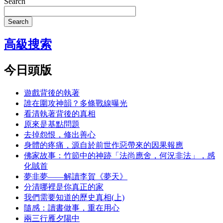
Search
Search
高級搜索
今日頭版
遊戲背後的執著
誰在圍攻神韻？多條戰線曝光
看清執著背後的真相
原來是基點問題
去掉怨恨，修出善心
身體的疼痛，源自於前世作惡帶來的因果報應
佛家故事：竹節中的神跡「法尚應舍，何況非法」，感
化賊首
夢非夢——解讀李賀《夢天》
分清哪裡是你真正的家
我們需要知道的歷史真相(上)
隨感：讀書做事，重在用心
兩三行雁夕陽中