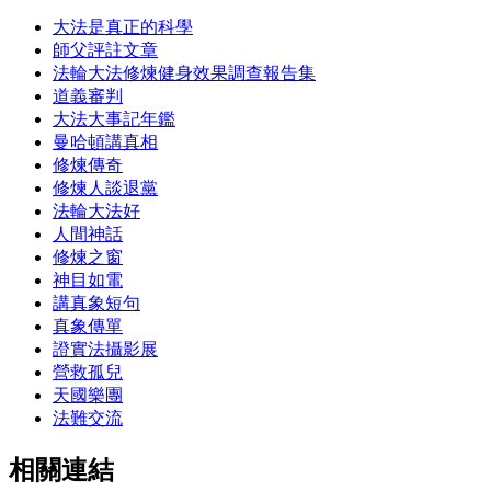
大法是真正的科學
師父評註文章
法輪大法修煉健身效果調查報告集
道義審判
大法大事記年鑑
曼哈頓講真相
修煉傳奇
修煉人談退黨
法輪大法好
人間神話
修煉之窗
神目如電
講真象短句
真象傳單
證實法攝影展
營救孤兒
天國樂團
法難交流
相關連結