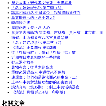
歷史故事：宋代孝女冤死，天降異象
「名」娃娃現形記 第二季（8）
講真相成罪名 中國多位工程師律師遭枉判
為甚麼自己的正念不強大?
轉錯帳之後
感想兩則：發正念 人心
參與迫害法輪功 雲南省、吉林省、貴州省、北京市、湖
南省、山西省又有八名官員遭惡報
「名」娃娃現形記 第二季（7）
《清流》正見周報 第952期
從「打掃浴缸」，悟到「打掃『欲』缸」
近期在日本真相點的一些體會
勸三退小故事
萬物有言：從草木到高遠
重症來襲遇高人 幸運從來不偶然
連環畫：他們都是為法而來的生命（二）
上半年中共對法輪功教師的迫害案例
講清真相（第35期）：制止中共活摘器官
《清流》月報 第251期（印刷版）
相關文章