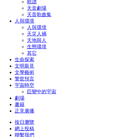
歌譜
天音劇場
天音歌曲集
人與環境
人與環境
天災人禍
天地與人
生態環境
其它
生命探索
文明新見
文學藝術
警世預言
宇宙時空
巨變中的宇宙
劇場
書籍
正見廣播
按日瀏覽
網上投稿
聯繫我們