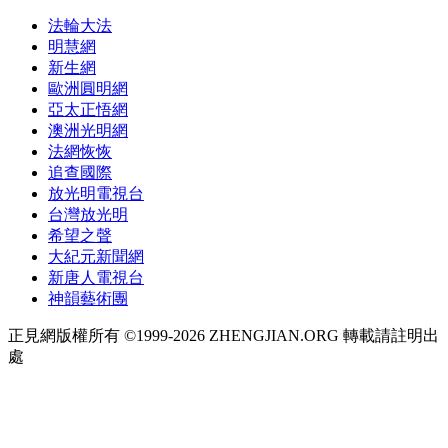
法輪大法
明慧網
新生網
歐洲圓明網
亞太正悟網
澳洲光明網
法網恢恢
追查國際
放光明電視台
台灣放光明
希望之聲
大紀元新聞網
新唐人電視台
神韻藝術團
正見網版權所有 ©1999-2026 ZHENGJIAN.ORG 轉載請註明出
處