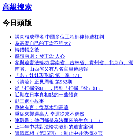
高級搜索
今日頭版
講真相成罪名 中國多位工程師律師遭枉判
為甚麼自己的正念不強大?
轉錯帳之後
感想兩則：發正念 人心
參與迫害法輪功 雲南省、吉林省、貴州省、北京市、湖
南省、山西省又有八名官員遭惡報
「名」娃娃現形記 第二季（7）
《清流》正見周報 第952期
從「打掃浴缸」，悟到「打掃『欲』缸」
近期在日本真相點的一些體會
勸三退小故事
萬物有言：從草木到高遠
重症來襲遇高人 幸運從來不偶然
連環畫：他們都是為法而來的生命（二）
上半年中共對法輪功教師的迫害案例
講清真相（第35期）：制止中共活摘器官