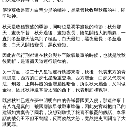
傳說蓐收是西方白帝少昊的輔神，是掌管秋收與秋藏的神，即
司秋神。
秋天是收穫豐盛的季節，同時也是凋零肅殺的時節；秋分那
天，晝夜平替；秋分過後，晝短夜長，陰氣開始大於陽氣，一
直到冬至那天陰氣到了極點，白天最短，黑夜最長；冬至過
後，白天又開始變長，黑夜變短。
因此古代行刑都選在秋分與冬至陰氣最重的時候，也就是說秋
後問斬，是遵循天道運行規律的。
另一方面，從二十八星宿運行軌跡來看，秋後，代表東方的青
龍隱沒，西方的白虎七星隆重登場。西方屬金，白虎又代表司
法、刑殺，正與兵器的金屬屬性暗合，所以秋天屬金，又叫做
金秋。因此秋神還掌管太陽的西下，代表刑罰和戰爭。
既然秋神已經在夢中明明白白的告誡晉國要入侵，那這件事十
有八九是真的，虢國應該早做戰事準備，因此史官就把自己的
建議如實稟告了國君，沒想到聽慣了報喜不報憂的假話、奉承
話的虢公丑不但不警醒，反而勃然大怒，竟然把史官關進了大
獄問罪。