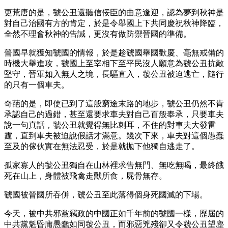
更荒唐的是，虢公丑還聽信佞臣的曲意逢迎，認為夢到秋神是
對自己治國有方的肯定，於是令舉國上下共同慶祝秋神降臨，
全然不理會秋神的告誡，更沒有做防禦晉國的準備。
晉國早就獲知虢國的情報，於是趁虢國舉國歡慶、毫無戒備的
時機大舉進攻，虢國上至宰相下至平民沒人願意為虢公丑抗敵
堅守，晉軍如入無人之境，長驅直入，虢公丑被迫逃亡，隨行
的只有一個車夫。
奇葩的是，即使已到了這般窮途末路的地步，虢公丑仍然不肯
承認自己的過錯，甚至還要求車夫對自己百般奉承，只要車夫
說一句真話，虢公丑就覺得無比刺耳，不住的對車夫大發雷
霆，直到車夫被迫說假話才滿意。幾次下來，車夫對這個愚蠢
至及的傢伙實在無法忍受，於是就拋下他獨自逃走了。
孤家寡人的虢公丑獨自在山林裡求告無門、無吃無喝，最終餓
死在山上，身體被飛禽走獸所食，屍骨無存。
虢國被晉國所吞併，虢公丑至此落得個身死國滅的下場。
今天，被中共邪黨竊政的中國正如千年前的虢國一樣，歷屆的
中共黨魁昏庸愚蠢如同虢公丑，而邪惡兇殘卻又令虢公丑望塵