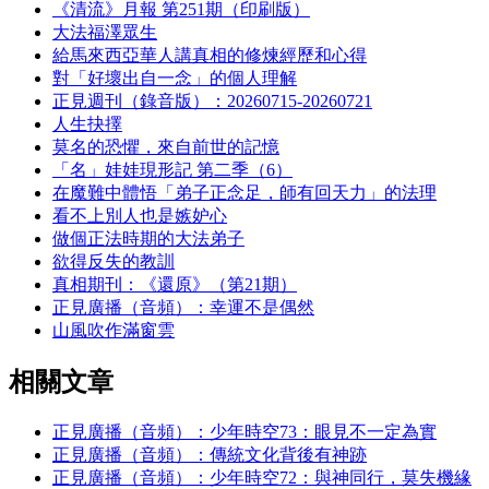
《清流》月報 第251期（印刷版）
大法福澤眾生
給馬來西亞華人講真相的修煉經歷和心得
對「好壞出自一念」的個人理解
正見週刊（錄音版）：20260715-20260721
人生抉擇
莫名的恐懼，來自前世的記憶
「名」娃娃現形記 第二季（6）
在魔難中體悟「弟子正念足，師有回天力」的法理
看不上別人也是嫉妒心
做個正法時期的大法弟子
欲得反失的教訓
真相期刊：《還原》（第21期）
正見廣播（音頻）：幸運不是偶然
山風吹作滿窗雲
相關文章
正見廣播（音頻）：少年時空73：眼見不一定為實
正見廣播（音頻）：傳統文化背後有神跡
正見廣播（音頻）：少年時空72：與神同行，莫失機緣