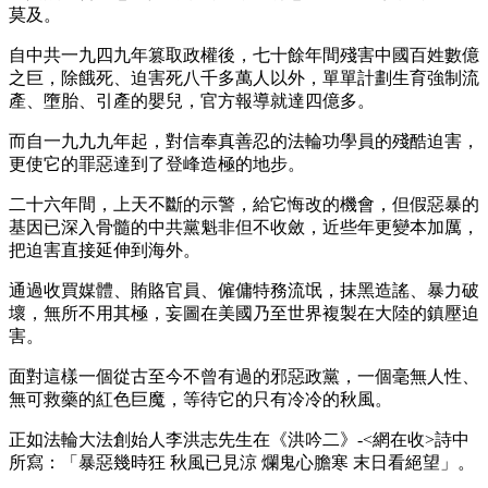
莫及。
自中共一九四九年篡取政權後，七十餘年間殘害中國百姓數億
之巨，除餓死、迫害死八千多萬人以外，單單計劃生育強制流
產、墮胎、引產的嬰兒，官方報導就達四億多。
而自一九九九年起，對信奉真善忍的法輪功學員的殘酷迫害，
更使它的罪惡達到了登峰造極的地步。
二十六年間，上天不斷的示警，給它悔改的機會，但假惡暴的
基因已深入骨髓的中共黨魁非但不收斂，近些年更變本加厲，
把迫害直接延伸到海外。
通過收買媒體、賄賂官員、僱傭特務流氓，抹黑造謠、暴力破
壞，無所不用其極，妄圖在美國乃至世界複製在大陸的鎮壓迫
害。
面對這樣一個從古至今不曾有過的邪惡政黨，一個毫無人性、
無可救藥的紅色巨魔，等待它的只有冷冷的秋風。
正如法輪大法創始人李洪志先生在《洪吟二》-<網在收>詩中
所寫：「暴惡幾時狂 秋風已見涼 爛鬼心膽寒 末日看絕望」。