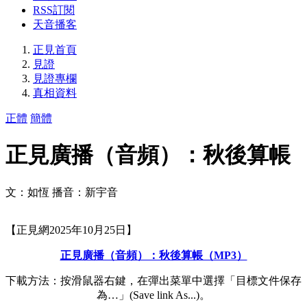
RSS訂閱
天音播客
正見首頁
見證
見證專欄
真相資料
正體
簡體
正見廣播（音頻）：秋後算帳
文：如恆 播音：新宇音
【正見網2025年10月25日】
正見廣播（音頻）：秋後算帳（MP3）
下載方法：按滑鼠器右鍵，在彈出菜單中選擇「目標文件保存
為…」(Save link As...)。