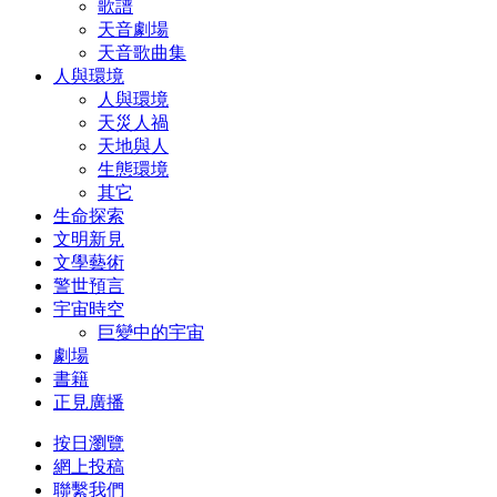
歌譜
天音劇場
天音歌曲集
人與環境
人與環境
天災人禍
天地與人
生態環境
其它
生命探索
文明新見
文學藝術
警世預言
宇宙時空
巨變中的宇宙
劇場
書籍
正見廣播
按日瀏覽
網上投稿
聯繫我們