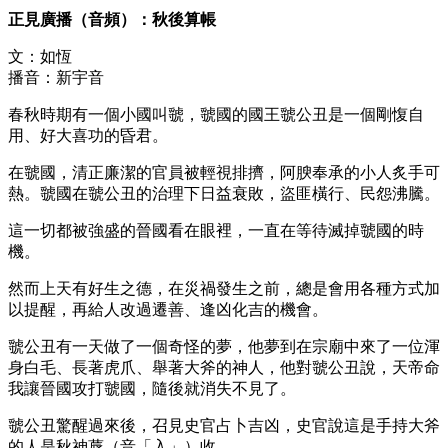
正見廣播（音頻）：秋後算帳
文：如恆
播音：新宇音
春秋時期有一個小國叫虢，虢國的國王虢公丑是一個剛愎自
用、好大喜功的昏君。
在虢國，清正廉潔的官員被輕視排擠，阿腴奉承的小人炙手可
熱。虢國在虢公丑的治理下日益衰敗，盜匪橫行、民怨沸騰。
這一切都被強盛的晉國看在眼裡，一直在等待滅掉虢國的時
機。
然而上天有好生之德，在災禍發生之前，總是會用各種方式加
以提醒，再給人改過遷善、逢凶化吉的機會。
虢公丑有一天做了一個奇怪的夢，他夢到在宗廟中來了一位渾
身白毛、長著虎爪、舉著大斧的神人，他對虢公丑說，天帝命
我讓晉國攻打虢國，隨後就消失不見了。
虢公丑驚醒過來後，召見史官占卜吉凶，史官說這是手持大斧
的人是秋神蓐（音「入」）收。