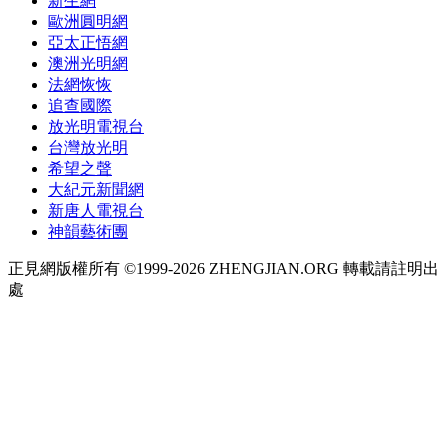
新生網
歐洲圓明網
亞太正悟網
澳洲光明網
法網恢恢
追查國際
放光明電視台
台灣放光明
希望之聲
大紀元新聞網
新唐人電視台
神韻藝術團
正見網版權所有 ©1999-2026 ZHENGJIAN.ORG 轉載請註明出
處