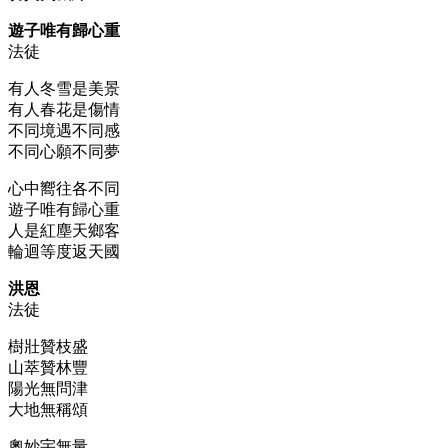
遊子唯有歸心重
法徒
有人冬雪是美景
有人春花是傷情
不同境遇不同感
不同心願不同夢
心中嚮往各不同
遊子唯有歸心重
人是紅塵天鄉客
輪迴等度返天國
洪恩
法徒
樹壯贊枝盛
山萃贊林豐
陽光無問津
大地無稱頌
奧妙宇無量