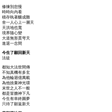
修煉別怠慢
時時向內看
積存執著釀成難
舍一人心上一層天
天洪地也寬
境界隨心變
大道無形貫穹天
進退一念間
今生了願回新天
法徒
都知大法世間傳
不知真機有多玄
為他輪迴億萬載
為他捨棄神光環
末世之人不一般
都是冒膽神下凡
今生有幸終圓夢
只待了願返新天