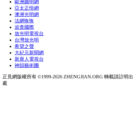
歐洲圓明網
亞太正悟網
澳洲光明網
法網恢恢
追查國際
放光明電視台
台灣放光明
希望之聲
大紀元新聞網
新唐人電視台
神韻藝術團
正見網版權所有 ©1999-2026 ZHENGJIAN.ORG 轉載請註明出
處