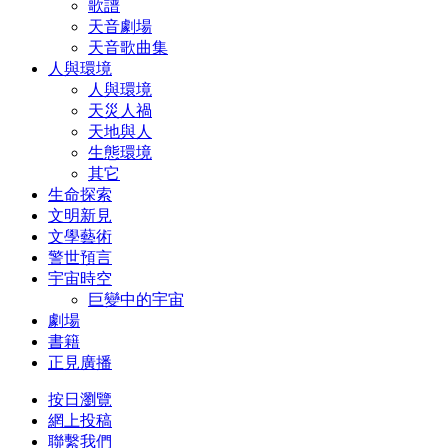
歌譜
天音劇場
天音歌曲集
人與環境
人與環境
天災人禍
天地與人
生態環境
其它
生命探索
文明新見
文學藝術
警世預言
宇宙時空
巨變中的宇宙
劇場
書籍
正見廣播
按日瀏覽
網上投稿
聯繫我們