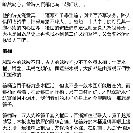
瞭然於心。當時人們稱他為「胡釘鉸」。
他的詩充滿童真，「蓬頭稚子學垂綸，側坐莓苔草映身。路人
借問遙招手，怕得魚驚不應人。」短短二十八字，便可見其一
塵不染的內心世界。後世的鋦匠們尊這位胡鼎真人為祖師爺，
大概是因為歷史上再也找不到第二位又能寫詩，又會瓷器活的
修道人了吧。
箍桶
和現在的嫁妝不同，古人的嫁妝裡少不了各種木桶，什麼水
桶、腳盆、馬桶之類的。而這些木桶，大多都是由箍桶匠們手
工製作的。
箍桶這門手藝雖是木匠活，但也不是一般木匠所能勝任的。而
箍桶的精髓，在於箍口的技術，只有口箍的好，才能保證水桶
結實耐用不漏水。我們看到的木桶桶身上的金屬圓環，那就是
箍子。
箍桶時，匠人先將箍子套入桶口，再漸漸往裡敲入，箍子越箍
越緊，木板也被擠壓的嚴絲合縫。被箍好的木桶還得再曬上幾
天太陽，最後刷上桐油，方保滴水不漏。在以前，凡是準備嫁