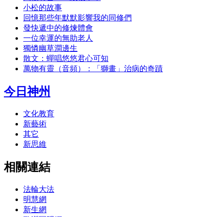
小松的故事
回憶那些年默默影響我的同修們
發快遞中的修煉體會
一位幸運的無助老人
獨憐幽草澗邊生
散文：蟬唱悠悠君心可知
萬物有靈（音頻）：「獅畫」治病的奇蹟
今日神州
文化教育
新藝術
其它
新思維
相關連結
法輪大法
明慧網
新生網