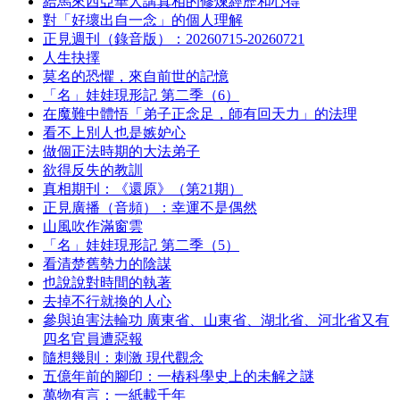
給馬來西亞華人講真相的修煉經歷和心得
對「好壞出自一念」的個人理解
正見週刊（錄音版）：20260715-20260721
人生抉擇
莫名的恐懼，來自前世的記憶
「名」娃娃現形記 第二季（6）
在魔難中體悟「弟子正念足，師有回天力」的法理
看不上別人也是嫉妒心
做個正法時期的大法弟子
欲得反失的教訓
真相期刊：《還原》（第21期）
正見廣播（音頻）：幸運不是偶然
山風吹作滿窗雲
「名」娃娃現形記 第二季（5）
看清楚舊勢力的陰謀
也說說對時間的執著
去掉不行就換的人心
參與迫害法輪功 廣東省、山東省、湖北省、河北省又有
四名官員遭惡報
隨想幾則：刺激 現代觀念
五億年前的腳印：一樁科學史上的未解之謎
萬物有言：一紙載千年