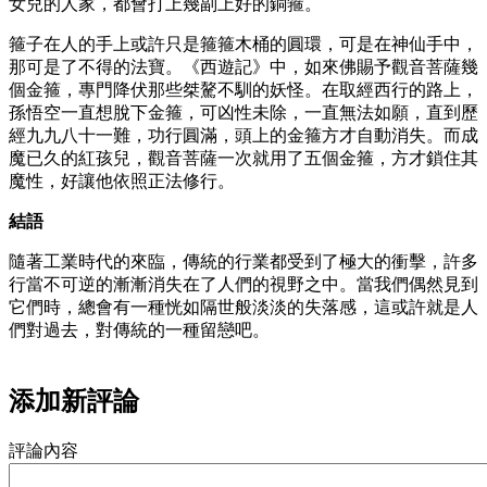
女兒的人家，都會打上幾副上好的銅箍。
箍子在人的手上或許只是箍箍木桶的圓環，可是在神仙手中，
那可是了不得的法寶。《西遊記》中，如來佛賜予觀音菩薩幾
個金箍，專門降伏那些桀驁不馴的妖怪。在取經西行的路上，
孫悟空一直想脫下金箍，可凶性未除，一直無法如願，直到歷
經九九八十一難，功行圓滿，頭上的金箍方才自動消失。而成
魔已久的紅孩兒，觀音菩薩一次就用了五個金箍，方才鎖住其
魔性，好讓他依照正法修行。
結語
隨著工業時代的來臨，傳統的行業都受到了極大的衝擊，許多
行當不可逆的漸漸消失在了人們的視野之中。當我們偶然見到
它們時，總會有一種恍如隔世般淡淡的失落感，這或許就是人
們對過去，對傳統的一種留戀吧。
添加新評論
評論內容