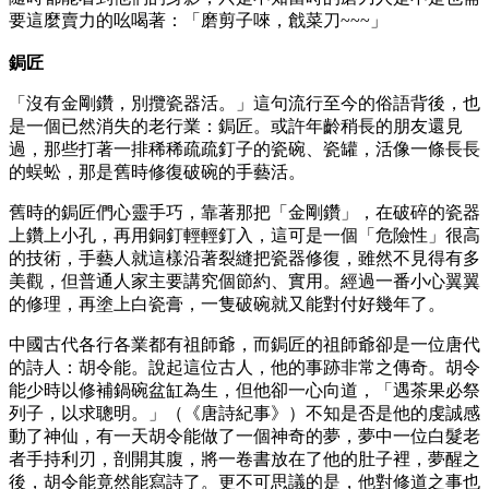
要這麼賣力的吆喝著：「磨剪子唻，戧菜刀~~~」
鋦匠
「沒有金剛鑽，別攬瓷器活。」這句流行至今的俗語背後，也
是一個已然消失的老行業：鋦匠。或許年齡稍長的朋友還見
過，那些打著一排稀稀疏疏釘子的瓷碗、瓷罐，活像一條長長
的蜈蚣，那是舊時修復破碗的手藝活。
舊時的鋦匠們心靈手巧，靠著那把「金剛鑽」，在破碎的瓷器
上鑽上小孔，再用銅釘輕輕釘入，這可是一個「危險性」很高
的技術，手藝人就這樣沿著裂縫把瓷器修復，雖然不見得有多
美觀，但普通人家主要講究個節約、實用。經過一番小心翼翼
的修理，再塗上白瓷膏，一隻破碗就又能對付好幾年了。
中國古代各行各業都有祖師爺，而鋦匠的祖師爺卻是一位唐代
的詩人：胡令能。說起這位古人，他的事跡非常之傳奇。胡令
能少時以修補鍋碗盆缸為生，但他卻一心向道，「遇茶果必祭
列子，以求聰明。」（《唐詩紀事》）不知是否是他的虔誠感
動了神仙，有一天胡令能做了一個神奇的夢，夢中一位白髮老
者手持利刃，剖開其腹，將一卷書放在了他的肚子裡，夢醒之
後，胡令能竟然能寫詩了。更不可思議的是，他對修道之事也