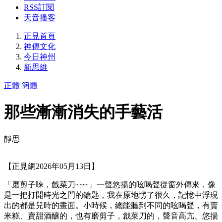
RSS訂閱
天音播客
正見首頁
神傳文化
今日神州
新思維
正體
簡體
那些漸漸消失的手藝活
靜思
【正見網2026年05月13日】
「磨剪子唻，戧菜刀~~~」一聲悠揚的吆喝聲從窗外傳來，像
是一把打開時光之門的鑰匙，我在原地愣了很久，記憶中浮現
出的都是兒時的畫面。小時候，總能聽到不同的吆喝聲，有賣
米糕、賣甜酒釀的，也有磨剪子，戧菜刀的，聲音高亢、悠揚