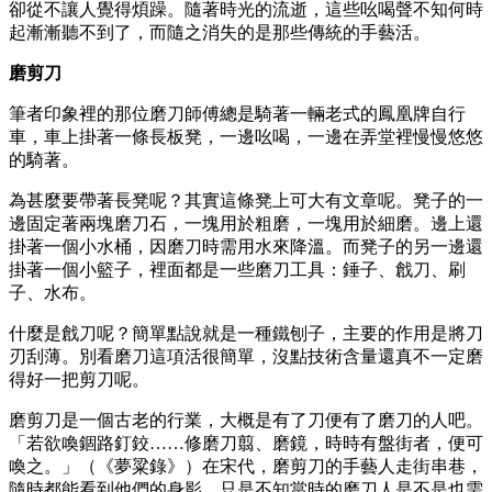
卻從不讓人覺得煩躁。隨著時光的流逝，這些吆喝聲不知何時
起漸漸聽不到了，而隨之消失的是那些傳統的手藝活。
磨剪刀
筆者印象裡的那位磨刀師傅總是騎著一輛老式的鳳凰牌自行
車，車上掛著一條長板凳，一邊吆喝，一邊在弄堂裡慢慢悠悠
的騎著。
為甚麼要帶著長凳呢？其實這條凳上可大有文章呢。凳子的一
邊固定著兩塊磨刀石，一塊用於粗磨，一塊用於細磨。邊上還
掛著一個小水桶，因磨刀時需用水來降溫。而凳子的另一邊還
掛著一個小籃子，裡面都是一些磨刀工具：錘子、戧刀、刷
子、水布。
什麼是戧刀呢？簡單點說就是一種鐵刨子，主要的作用是將刀
刃刮薄。別看磨刀這項活很簡單，沒點技術含量還真不一定磨
得好一把剪刀呢。
磨剪刀是一個古老的行業，大概是有了刀便有了磨刀的人吧。
「若欲喚錮路釘鉸……修磨刀翦、磨鏡，時時有盤街者，便可
喚之。」（《夢粱錄》）在宋代，磨剪刀的手藝人走街串巷，
隨時都能看到他們的身影，只是不知當時的磨刀人是不是也需