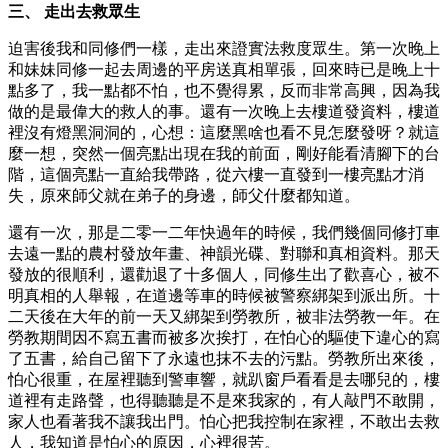
三、 走出去救眾生
迫害後我和同修們一樣，走出來證實法救度眾生。第一次晚上
和妹妹同修一起去周邊的平房送真相單張，回來時已是晚上十
點多了，我一點都不怕，也不覺得累，反而非常高興，因為我
做的是最偉大的救人的事。還有一次晚上去樓道發資料，樓道
裡沒有燈黑洞洞的，心想：這麼黑啥也看不見怎麼發呀？就這
麼一想，突然一個亮點出現在我的前面，剛好能看清腳下的台
階，這個亮點一直給我帶路，從六樓一直發到一樓亮點才消
失，原來師父就在弟子的身邊，師父什麼都知道。
還有一次，那是二零一二年快過年的時候，我們幾個同修打車
去遠一點的農村發放年畫、神韻光碟、對聯和真相資料。那天
發放的很順利，還勸退了十多個人，同修生出了歡喜心，被不
明真相的人舉報，在道邊等車的時候被警察綁架到派出所。十
二天後在大年的前一天又綁架到勞教所，被非法勞教一年。在
勞教期間因不寫五書而被多次挨打，在怕心的驅使下違心的寫
了五書，給自己留下了永遠也抹不去的污點。勞教所出來後，
怕心很重，在屋裡聽到警車響，就趴窗戶看看是去哪兒的，樓
道裡有走路聲，也得聽聽是不是來我家的，有人敲門不敢開，
家人也看著我不讓我出門。怕心把我控制在家裡，不敢出去救
人，我知道是怕心的原因，心裡很苦。