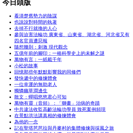
今日頭版
看清楚舊勢力的陰謀
也說說對時間的執著
去掉不行就換的人心
參與迫害法輪功 廣東省、山東省、湖北省、河北省又有
四名官員遭惡報
隨想幾則：刺激 現代觀念
五億年前的腳印：一樁科學史上的未解之謎
萬物有言：一紙載千年
小松的故事
回憶那些年默默影響我的同修們
發快遞中的修煉體會
一位幸運的無助老人
獨憐幽草澗邊生
散文：蟬唱悠悠君心可知
萬物有靈（音頻）：「獅畫」治病的奇蹟
中共違法收監高齡法輪功學員 致死案例頻現
在景點洪法講真相的修煉體會
為他的一念
記在聖塔芭芭拉與丹麥村的集體修煉與採風之旅