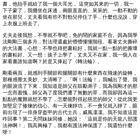
書，他抬手就給了我一個大耳光， 這突如其來的一切，我一
下子蒙了，我攤坐在床邊，兩眼直直的、呆呆的、一動不動的
坐在那兒，丈夫看我有些不對勁兒停住了手，什麼也沒說，穿
上衣服上班去了。
丈夫走後我想，不學就不學吧，免的鬧的家庭不合。因為我學
法剛剛三個多月，對法理還處於懵懵懂懂階段。看著丈夫撕碎
的大法書，心想：不學也得把書粘好，我就一點一點的把撕壞
的書粘好。又一想：孩子上學了，丈夫又不在家，我一個人在
家看書誰知道啊？於是又捧起了《轉法輪》。
剛看兩頁，就感到手關節和腿關節有什麼東西在飛速的旋轉，
那種感覺太美妙、太清晰了，「啊！法輪！」我喊出了聲。我
的眼淚流了下來，我知道是師父在鼓勵弟子，我為我剛才的那
一念而羞愧，師父為了度我們遭了無數的罪，而我卻因為這一
點點的魔難就想不學了，怎麼能對得起慈悲的師父！從此我更
加堅定了修煉的信心。有一天煉靜功，不一會兒就入靜了，眼
前出現了一排身穿盔甲的古代士兵，威風凜凜。我不知道這是
咋回事？第二天問妹妹同修，她說：「這就是你的天龍八部護
法神啊！」我高興極了，我都有護法神保護了，我還怕什麼
呀！