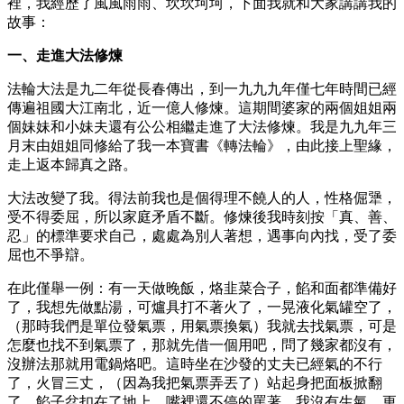
裡，我經歷了風風雨雨、坎坎坷坷，下面我就和大家講講我的
故事：
一、走進大法修煉
法輪大法是九二年從長春傳出，到一九九九年僅七年時間已經
傳遍祖國大江南北，近一億人修煉。這期間婆家的兩個姐姐兩
個妹妹和小妹夫還有公公相繼走進了大法修煉。我是九九年三
月末由姐姐同修給了我一本寶書《轉法輪》，由此接上聖緣，
走上返本歸真之路。
大法改變了我。得法前我也是個得理不饒人的人，性格倔犟，
受不得委屈，所以家庭矛盾不斷。修煉後我時刻按「真、善、
忍」的標準要求自己，處處為別人著想，遇事向內找，受了委
屈也不爭辯。
在此僅舉一例：有一天做晚飯，烙韭菜合子，餡和面都準備好
了，我想先做點湯，可爐具打不著火了，一晃液化氣罐空了，
（那時我們是單位發氣票，用氣票換氣）我就去找氣票，可是
怎麼也找不到氣票了，那就先借一個用吧，問了幾家都沒有，
沒辦法那就用電鍋烙吧。這時坐在沙發的丈夫已經氣的不行
了，火冒三丈，（因為我把氣票弄丟了）站起身把面板掀翻
了，餡子盆扣在了地上，嘴裡還不停的罵著。我沒有生氣，更