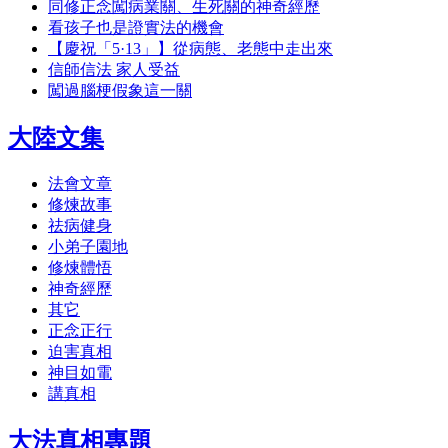
同修正念闖病業關、生死關的神奇經歷
看孩子也是證實法的機會
【慶祝「5·13」】從病態、老態中走出來
信師信法 家人受益
闖過腦梗假象這一關
大陸文集
法會文章
修煉故事
祛病健身
小弟子園地
修煉體悟
神奇經歷
其它
正念正行
迫害真相
神目如電
講真相
大法真相專題