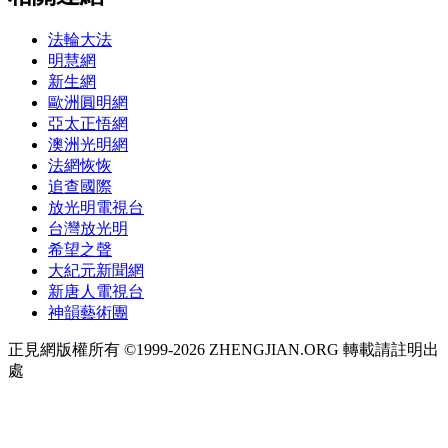
法輪大法
明慧網
新生網
歐洲圓明網
亞太正悟網
澳洲光明網
法網恢恢
追查國際
放光明電視台
台灣放光明
希望之聲
大紀元新聞網
新唐人電視台
神韻藝術團
正見網版權所有 ©1999-2026 ZHENGJIAN.ORG 轉載請註明出
處