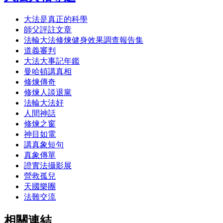
大法是真正的科學
師父評註文章
法輪大法修煉健身效果調查報告集
道義審判
大法大事記年鑑
曼哈頓講真相
修煉傳奇
修煉人談退黨
法輪大法好
人間神話
修煉之窗
神目如電
講真象短句
真象傳單
證實法攝影展
營救孤兒
天國樂團
法難交流
相關連結