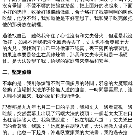
沒有爭辯，不聲不響的把餡盆拾起，把上面好的收起來，下面
不好的扔掉，收拾好後繼續做飯，合子烙好了我笑呵呵的叫他
吃飯，他說不餓，我知道他是不好意思了。我和兒子吃完飯把
他的那份放在鍋裡。
過後找自己，雖然我守住了心性沒有和丈夫發火，但還是我沒
做好 ，如果不是我把液化氣票弄丟了，丈夫也不會發那麼大
的火兒，我找到了自己平時做事不認真，丟三落四的壞習慣。
如果這事要是發生在我修煉前，那我和丈夫今天就是一場硬
仗。是大法改變了我，給我的家庭帶來幸福和安寧。
二、堅定修煉
不幸的是，我剛修煉還不到三個多月的時間，邪惡的大魔頭就
發動了這場對大法弟子慘無人道的迫害。一時間黑雲壓頂，讓
人喘不過氣來。我的家庭也未能倖免。
記得那是九九年七月二十日的早晨，我和丈夫一邊看電視一邊
吃飯，突然螢幕上出現了污衊大法的鏡頭：一個老太太正在口
出狂言誣陷大法。我急聲說道：「她在胡說八道！」丈夫兇巴
巴的看著我，我說：「她真是在胡說八道，大法是教人做好人
的。」他忽一下起身，沖進臥室撕我的大法書，我跑過去搶