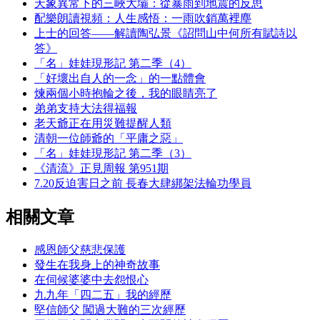
天象異常下的三峽大壩：從暴雨到地震的反思
配樂朗讀視頻：人生感悟：一雨吹銷萬裡塵
上士的回答——解讀陶弘景《詔問山中何所有賦詩以
答》
「名」娃娃現形記 第二季（4）
「好壞出自人的一念」的一點體會
煉兩個小時抱輪之後，我的眼睛亮了
弟弟支持大法得福報
老天爺正在用災難提醒人類
清朝一位師爺的「平庸之惡」
「名」娃娃現形記 第二季（3）
《清流》正見周報 第951期
7.20反迫害日之前 長春大肆綁架法輪功學員
相關文章
感恩師父慈悲保護
發生在我身上的神奇故事
在伺候婆婆中去怨恨心
九九年「四二五」我的經歷
堅信師父 闖過大難的三次經歷