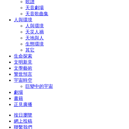
歌譜
天音劇場
天音歌曲集
人與環境
人與環境
天災人禍
天地與人
生態環境
其它
生命探索
文明新見
文學藝術
警世預言
宇宙時空
巨變中的宇宙
劇場
書籍
正見廣播
按日瀏覽
網上投稿
聯繫我們