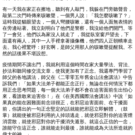
有一天我在家正在擦地，聽到有人敲門，我躲在門旁聽聲音，
敲第二次門時傳來咳嗽聲，一個男人說：「我怎麼咳嗽了？」
這時我從貓眼望去，一個人彎腰咳嗽，還有一個人面無表情的
在旁邊站著。我立刻明白了他們是警察，我沒給他們開門。等
了一會兒，他們以為家沒人就走了 ，我從臥室窗戶望去，下
面還有兩人，其中一人手裡拿著攝像機，他們四人正朝轎車走
去。我心裡驚呼：好玄啊，是師父用那人的咳嗽聲提醒我。不
然的話後果不堪設想。
疫情期間不讓出門，我就利用這個時間在家大量學法、背法、
抄法和聽同修交流文章，使我更加有了正念。我還專門學習了
師父的各地講法，師父在《二零零五年舊金山法會講法》中告
訴我們：「如果大法弟子都能正念正行，無論在任何情況下都
用正念思考問題，每一個大法弟子都不會在迫害面前生出怕心
來，看誰敢來迫害你！」在《在美西國際法會講法》中說「如
果真的能在困難面前念頭很正，在邪惡迫害面前、在干擾面
前，你講出的一句正念堅定的話就能把邪惡立即解體，（鼓
掌）就能使被邪惡利用的人掉頭逃走，就使邪惡對你的迫害煙
消雲散，就使邪惡對你的干擾消失遁形。就這么正信的一念，
誰能守住這正念，誰就能走到最後，誰就能成為大法所造就的
偉大的神。」