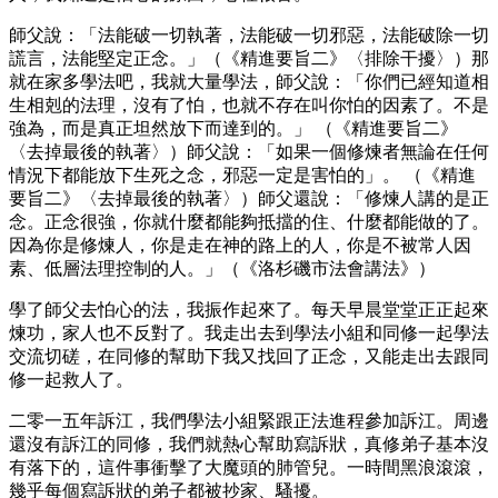
師父說：「法能破一切執著，法能破一切邪惡，法能破除一切
謊言，法能堅定正念。」（《精進要旨二》〈排除干擾〉）那
就在家多學法吧，我就大量學法，師父說：「你們已經知道相
生相剋的法理，沒有了怕，也就不存在叫你怕的因素了。不是
強為，而是真正坦然放下而達到的。」 （《精進要旨二》
〈去掉最後的執著〉）師父說：「如果一個修煉者無論在任何
情況下都能放下生死之念，邪惡一定是害怕的」。 （《精進
要旨二》〈去掉最後的執著〉）師父還說：「修煉人講的是正
念。正念很強，你就什麼都能夠抵擋的住、什麼都能做的了。
因為你是修煉人，你是走在神的路上的人，你是不被常人因
素、低層法理控制的人。」（《洛杉磯市法會講法》）
學了師父去怕心的法，我振作起來了。每天早晨堂堂正正起來
煉功，家人也不反對了。我走出去到學法小組和同修一起學法
交流切磋，在同修的幫助下我又找回了正念，又能走出去跟同
修一起救人了。
二零一五年訴江，我們學法小組緊跟正法進程參加訴江。周邊
還沒有訴江的同修，我們就熱心幫助寫訴狀，真修弟子基本沒
有落下的，這件事衝擊了大魔頭的肺管兒。一時間黑浪滾滾，
幾乎每個寫訴狀的弟子都被抄家、騷擾。