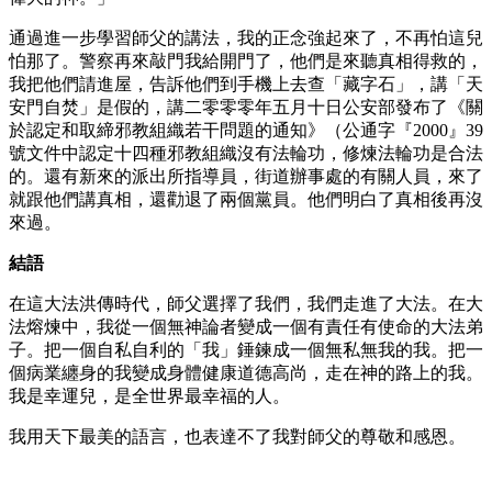
通過進一步學習師父的講法，我的正念強起來了，不再怕這兒
怕那了。警察再來敲門我給開門了，他們是來聽真相得救的，
我把他們請進屋，告訴他們到手機上去查「藏字石」，講「天
安門自焚」是假的，講二零零零年五月十日公安部發布了《關
於認定和取締邪教組織若干問題的通知》（公通字『2000』39
號文件中認定十四種邪教組織沒有法輪功，修煉法輪功是合法
的。還有新來的派出所指導員，街道辦事處的有關人員，來了
就跟他們講真相，還勸退了兩個黨員。他們明白了真相後再沒
來過。
結語
在這大法洪傳時代，師父選擇了我們，我們走進了大法。在大
法熔煉中，我從一個無神論者變成一個有責任有使命的大法弟
子。把一個自私自利的「我」錘鍊成一個無私無我的我。把一
個病業纏身的我變成身體健康道德高尚，走在神的路上的我。
我是幸運兒，是全世界最幸福的人。
我用天下最美的語言，也表達不了我對師父的尊敬和感恩。