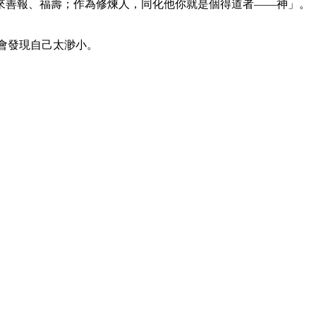
來善報、福壽；作為修煉人，同化他你就是個得道者——神」。
下會發現自己太渺小。