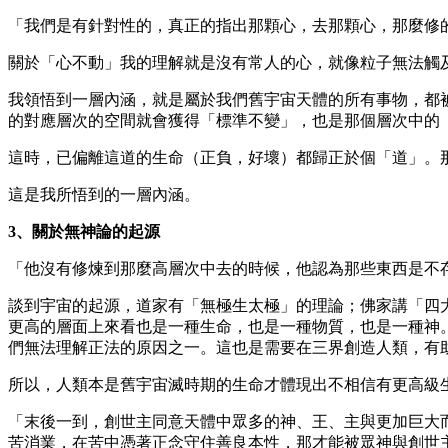
「我們是有針對性的，真正的指出那顆心，去那顆心，那麼修
關於「心不動」我的理解就是沒有常人的心，就像粒子無法觸
我領悟到一層內涵，就是屬於我們舊宇宙天體的所有事物，都
的對應層次的空間就會獲得「標準不變」，也是那個層次中的「道」
這時，已偏離這道的生命（正負，好壞）都歸正於個「道」。
這是我所悟到的一層內涵。
3、關於無神論的起源
「他沒有修煉到那麼高層次中去的時候，他認為那些東西是不
談到宇宙的起源，道家有「無極生太極」的理論；佛家講「四
更高的層面上來看也是一種生命，也是一種物質，也是一種神
們無法理解正法的原因之一。這也是需要在三界創造人類，有
所以，人類本是舊宇宙滅時期的生命才體現出不相信有更高級
「末後一到，創世主同意天體中眾多的神、王、主與更加巨大
苦消業，在苦中憑著正念守住善良本性，那才能被眾神與創世