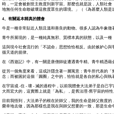
時，一定會被創世主救度到新宇宙。那麼也就是說，人類社會
地無任何生命敢破壞這救度眾生的環境。」（《為甚麼人類是
4、有關返本歸真的體會
牛是一種非常貼近人類且溫和善良的動物。很多人認為牛象徵
青牛所展現的，是一種純真無邪、質樸本真的狀態，以及一種
這與現今社會流行的「不認命」思想恰恰相反。由於嫉妒心與
循天道的規律。
在《西遊記》中，有一關是唐僧師徒遭遇青牛精。青牛精憑藉
從另一個角度來看，這或許隱含著一層寓意：青牛所代表的「
念；而被困於這個「圓圈」之中的，恰恰就是各自的私心與執
在宇宙成 -住 - 壞 - 滅的過程中，以前我體會大法弟子
大而宏大的，這實際上就是「為私」，是舊法理-舊宇宙的特性
目前我悟到，大法弟子的根在於師父，我的生命是師父救度的
榮幸地去做，因為那樣也是我在與師父想要的一致，那是生命