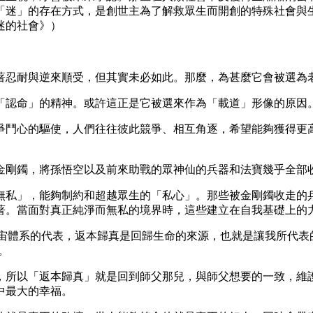
「迷」的存在方式，是創世主為了解救眾生而開創的特殊社會與
迷的社會》）
著忍耐與逆來順受，但其實未必如此。那麼，為甚麼它會被選為
「認命」的精神。或許這正是它被選來作為「載道」形像的原因
爭鬥心的驅使，人們往往彼此競爭、相互角逐，希望能夠獲得更
金剛鐲，將孫悟空以及前來助戰的眾神仙的兵器和法寶幾乎全部
無私」，能夠制約和超越眾生的「私心」。那些被金剛鐲收走的
著。當面對真正純淨而無私的境界時，這些建立在自我基礎上的
是自己宇宙體系的代表，返本歸真是回歸生命的來源，也就是讓我所
。
，所以「返本歸真」就是回到師父那兒，與師父想要的一致，維
中最大的幸福。