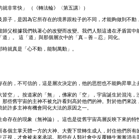
的就非常快」 （《轉法輪》〈第五講〉）
及原子，是因為它所存在的境界跟粒子的不同，才能夠做到不動
被師父根據我們執著心的改變而改變。我們人類這邊在矛盾當中
。 這「道」與那個層次中的「真 – 善 – 忍」同化。
那時就真是「心不動，能制萬動」。
存在的，不可信的，這是層次決定的，他的思想也不能夠昇華上
大皆空」。按道家的「無」，佛家的「空」，宇宙誕生於混沌，
。那些舊宇宙的主神不被允許看到高於他們的神。對於他們來說
助於許多主神有機會同化大法的原因之一。
生命存在的現象（無神論）。這也是從舊宇宙高層反映下來的特
而各個主掌天體一方的大神、大覺下世轉生成人，封住他們所有
主正視，才會被未來承認。那些在人類社會中反覆轉生漸漸消去