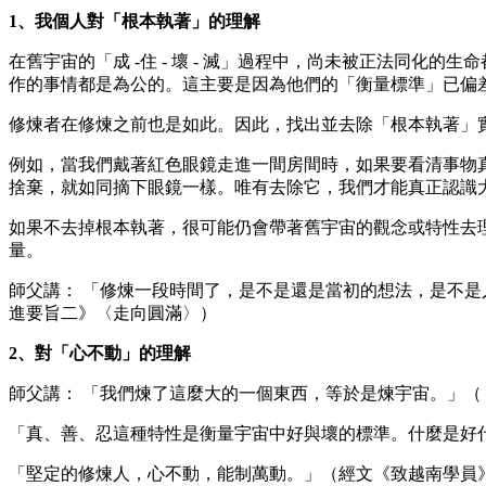
1、我個人對「根本執著」的理解
在舊宇宙的「成 -住 - 壞 - 滅」過程中，尚未被正法同
作的事情都是為公的。這主要是因為他們的「衡量標準」已偏
修煉者在修煉之前也是如此。因此，找出並去除「根本執著」
例如，當我們戴著紅色眼鏡走進一間房間時，如果要看清事物
捨棄，就如同摘下眼鏡一樣。唯有去除它，我們才能真正認識
如果不去掉根本執著，很可能仍會帶著舊宇宙的觀念或特性去
量。
師父講： 「修煉一段時間了，是不是還是當初的想法，是不
進要旨二》〈走向圓滿〉）
2、對「心不動」的理解
師父講： 「我們煉了這麼大的一個東西，等於是煉宇宙。」（
「真、善、忍這種特性是衡量宇宙中好與壞的標準。什麼是好
「堅定的修煉人，心不動，能制萬動。」（經文《致越南學員