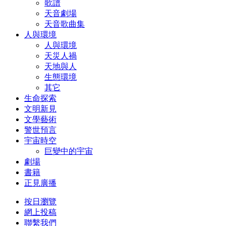
歌譜
天音劇場
天音歌曲集
人與環境
人與環境
天災人禍
天地與人
生態環境
其它
生命探索
文明新見
文學藝術
警世預言
宇宙時空
巨變中的宇宙
劇場
書籍
正見廣播
按日瀏覽
網上投稿
聯繫我們