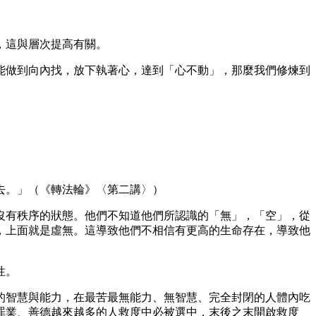
，這與層次提高有關。
能做到向內找，放下執著心，達到「心不動」，那麼我們修煉到
去。」（《轉法輪》〈第二講〉）
沒有秩序的狀態。他們不知道他們所認識的「無」，「空」，從
，上面就是虛無。這導致他們不相信有更高的生命存在，導致他
性。
的智慧與能力，在最苦最無能力、無智慧、完全封閉的人體內吃
罪業、善德越來越多的人救度中必被選中，末後之末開啟救度