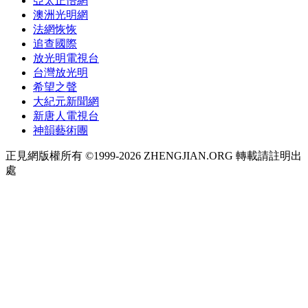
亞太正悟網
澳洲光明網
法網恢恢
追查國際
放光明電視台
台灣放光明
希望之聲
大紀元新聞網
新唐人電視台
神韻藝術團
正見網版權所有 ©1999-2026 ZHENGJIAN.ORG 轉載請註明出
處