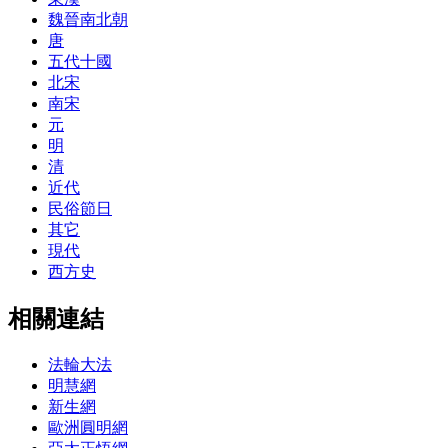
魏晉南北朝
唐
五代十國
北宋
南宋
元
明
清
近代
民俗節日
其它
現代
西方史
相關連結
法輪大法
明慧網
新生網
歐洲圓明網