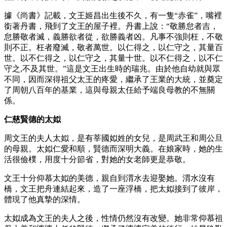
據《尚書》記載，文王姬昌出生後不久，有一隻“赤雀”，嘴裡
銜著丹書，飛到了文王的屋子裡。丹書上說：“敬勝怠者吉，
怠勝敬者滅，義勝欲者從，欲勝義者凶。凡事不強則枉，不敬
則不正。枉者廢滅，敬者萬世。以仁得之，以仁守之，其量百
世。以不仁得之，以仁守之，其量十世。以不仁得之，以不仁
守之,不及其世。”這是文王出生時的瑞兆。由於他自幼就與眾
不同，因而深得祖父太王的疼愛，繼承了王業的大統，並奠定
了周朝八百年的基業，這與母親太任給予端良母教的不無關
係。
仁慈賢德的太姒
周文王的夫人太姒，是有莘國姒姓的女兒，是周武王和周公旦
的母親。太姒仁愛和順，賢德而深明大義。在娘家時，她的生
活很儉樸，用度十分節省，對她的女老師更是恭敬。
文王十分仰慕太姒的美德，親自到渭水去迎娶她。渭水沒有
橋，文王把舟連結起來，造了一座浮橋，把太姒接到了彼岸，
體現了他真摯的深情。
太姒成為文王的夫人之後，性情仍然沒有改變。她非常仰慕祖