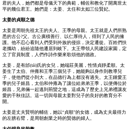
君的夫人，她們都是母儀天下的典範，輔佐和教化了開萬世太
平的幾位君王。她們是：太姜、太任和太姒三位賢妃。
太姜的貞順之德
太姜是周朝先祖太王的夫人、王季的母親。太王就是人們所熟
悉的古公?父。古公廣積善行、以仁厚待人，得到了人民的擁
護。他不忍心看到人們受到外族的侵掠，決定遷徙。百姓們扶
老攜幼，紛紛追隨他遷居到岐下。太王帶領人民建設家園，定
立了官員制度，人們作詩作樂來歌頌他的德政。
太姜，是有邰(tái)氏的女兒，她端莊美麗，性情貞靜柔順。太
姜生了太伯、仲雍和王季三個兒子，她能夠以身作則教導兒
子，使他們從小到大，在品德行為上都沒有過失。太王鍾愛王
季的兒子姬昌，太伯和仲雍為了讓位給弟弟王季，以便傳位於
姬昌，兄弟倆一起逃到荊蠻之地，這成為了歷史上兄弟禮讓友
愛的千秋佳話。這一切與母親太姜對兒子的良好的教育分不
開。
太姜是丈夫賢明的輔佐，她以“貞順”的女德，成為丈夫最得力
的左膀右臂，是周朝創業之時的賢德的婦人。
太任端良的胎教