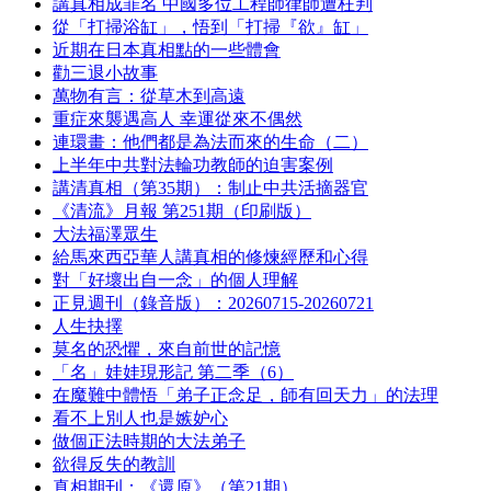
講真相成罪名 中國多位工程師律師遭枉判
從「打掃浴缸」，悟到「打掃『欲』缸」
近期在日本真相點的一些體會
勸三退小故事
萬物有言：從草木到高遠
重症來襲遇高人 幸運從來不偶然
連環畫：他們都是為法而來的生命（二）
上半年中共對法輪功教師的迫害案例
講清真相（第35期）：制止中共活摘器官
《清流》月報 第251期（印刷版）
大法福澤眾生
給馬來西亞華人講真相的修煉經歷和心得
對「好壞出自一念」的個人理解
正見週刊（錄音版）：20260715-20260721
人生抉擇
莫名的恐懼，來自前世的記憶
「名」娃娃現形記 第二季（6）
在魔難中體悟「弟子正念足，師有回天力」的法理
看不上別人也是嫉妒心
做個正法時期的大法弟子
欲得反失的教訓
真相期刊：《還原》（第21期）