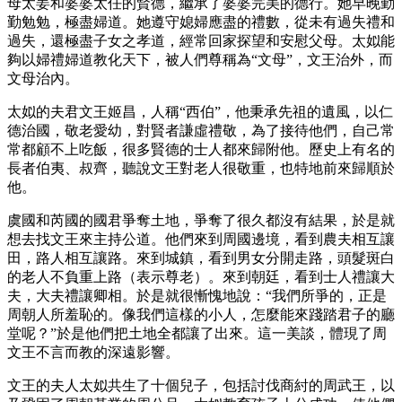
母太姜和婆婆太任的賢德，繼承了婆婆完美的德行。她早晚勤
勤勉勉，極盡婦道。她遵守媳婦應盡的禮數，從未有過失禮和
過失，還極盡子女之孝道，經常回家探望和安慰父母。太姒能
夠以婦禮婦道教化天下，被人們尊稱為“文母”，文王治外，而
文母治內。
太姒的夫君文王姬昌，人稱“西伯”，他秉承先祖的遺風，以仁
德治國，敬老愛幼，對賢者謙虛禮敬，為了接待他們，自己常
常都顧不上吃飯，很多賢德的士人都來歸附他。歷史上有名的
長者伯夷、叔齊，聽說文王對老人很敬重，也特地前來歸順於
他。
虞國和芮國的國君爭奪土地，爭奪了很久都沒有結果，於是就
想去找文王來主持公道。他們來到周國邊境，看到農夫相互讓
田，路人相互讓路。來到城鎮，看到男女分開走路，頭髮斑白
的老人不負重上路（表示尊老）。來到朝廷，看到士人禮讓大
夫，大夫禮讓卿相。於是就很慚愧地說：“我們所爭的，正是
周朝人所羞恥的。像我們這樣的小人，怎麼能來踐踏君子的廳
堂呢？”於是他們把土地全都讓了出來。這一美談，體現了周
文王不言而教的深遠影響。
文王的夫人太姒共生了十個兒子，包括討伐商紂的周武王，以