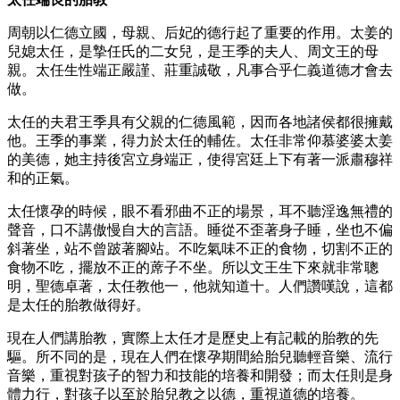
周朝以仁德立國，母親、后妃的德行起了重要的作用。太姜的
兒媳太任，是摯任氏的二女兒，是王季的夫人、周文王的母
親。太任生性端正嚴謹、莊重誠敬，凡事合乎仁義道德才會去
做。
太任的夫君王季具有父親的仁德風範，因而各地諸侯都很擁戴
他。王季的事業，得力於太任的輔佐。太任非常仰慕婆婆太姜
的美德，她主持後宮立身端正，使得宮廷上下有著一派肅穆祥
和的正氣。
太任懷孕的時候，眼不看邪曲不正的場景，耳不聽淫逸無禮的
聲音，口不講傲慢自大的言語。睡從不歪著身子睡，坐也不偏
斜著坐，站不曾跛著腳站。不吃氣味不正的食物，切割不正的
食物不吃，擺放不正的蓆子不坐。所以文王生下來就非常聰
明，聖德卓著，太任教他一，他就知道十。人們讚嘆說，這都
是太任的胎教做得好。
現在人們講胎教，實際上太任才是歷史上有記載的胎教的先
驅。所不同的是，現在人們在懷孕期間給胎兒聽輕音樂、流行
音樂，重視對孩子的智力和技能的培養和開發；而太任則是身
體力行，對孩子以至於胎兒教之以德，重視道德的培養。