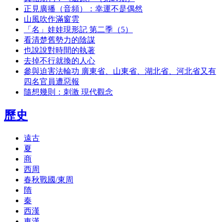
正見廣播（音頻）：幸運不是偶然
山風吹作滿窗雲
「名」娃娃現形記 第二季（5）
看清楚舊勢力的陰謀
也說說對時間的執著
去掉不行就換的人心
參與迫害法輪功 廣東省、山東省、湖北省、河北省又有
四名官員遭惡報
隨想幾則：刺激 現代觀念
歷史
遠古
夏
商
西周
春秋戰國/東周
隋
秦
西漢
東漢