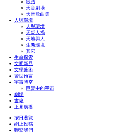
歌譜
天音劇場
天音歌曲集
人與環境
人與環境
天災人禍
天地與人
生態環境
其它
生命探索
文明新見
文學藝術
警世預言
宇宙時空
巨變中的宇宙
劇場
書籍
正見廣播
按日瀏覽
網上投稿
聯繫我們