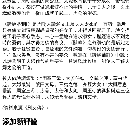
及鞏固了周朝基業的周公旦。太姒教育孩子十分成功，使他們
從小到大，都沒有做過邪僻不正的事情。兒子長大之後，文王
繼續教導他們，從而成就了武王、周公的聖德。
《詩經•關雎》是周朝人讚頌文王及夫人太姒的一首詩。說明
只有像太姒這樣嫻靜貞潔的好女子，才得以匹配君子。詩文描
述了君子專心致志、一心一意地在追求淑女，歷經追求不到之
時的憂傷，與求得之後的喜悅。《關雎》之義讚頌的是后妃之
德。君子愛賢進賢，喜愛她的文靜嫻雅，仰慕她的美德善行，
而不貪求美色，沒有不善的妄念。戴震在《詩經補註》中說：
此詩闡明了夫婦倫常的重要性，通過歌詠吟唱，能使人了解夫
婦之倫的正道。
後人做詩讚頌道：“周室三母，大姜任姒，文武之興，蓋由斯
起。大姒最賢，號曰文母。三姑之德，亦甚大矣！”大概意思
是說：周室三母，太姜、太任和太姒，周王朝的興起與這三位
偉大的母性分不開，大姒最為賢德，號稱文母。
(資料來源《列女傳》)
添加新評論