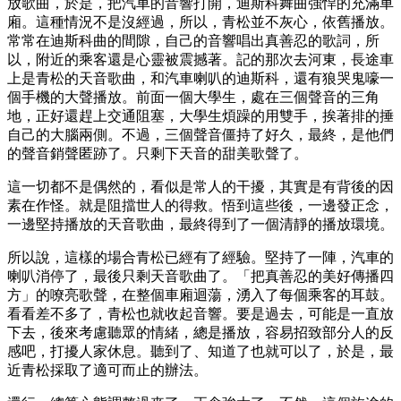
放歌曲，於是，把汽車的音響打開，迪斯科舞曲強悍的充滿車
廂。這種情況不是沒經過，所以，青松並不灰心，依舊播放。
常常在迪斯科曲的間隙，自己的音響唱出真善忍的歌詞，所
以，附近的乘客還是心靈被震撼著。記的那次去河東，長途車
上是青松的天音歌曲，和汽車喇叭的迪斯科，還有狼哭鬼嚎一
個手機的大聲播放。前面一個大學生，處在三個聲音的三角
地，正好還趕上交通阻塞，大學生煩躁的用雙手，挨著排的捶
自己的大腦兩側。不過，三個聲音僵持了好久，最終，是他們
的聲音銷聲匿跡了。只剩下天音的甜美歌聲了。
這一切都不是偶然的，看似是常人的干擾，其實是有背後的因
素在作怪。就是阻擋世人的得救。悟到這些後，一邊發正念，
一邊堅持播放的天音歌曲，最終得到了一個清靜的播放環境。
所以說，這樣的場合青松已經有了經驗。堅持了一陣，汽車的
喇叭消停了，最後只剩天音歌曲了。「把真善忍的美好傳播四
方」的嘹亮歌聲，在整個車廂迴蕩，湧入了每個乘客的耳鼓。
看看差不多了，青松也就收起音響。要是過去，可能是一直放
下去，後來考慮聽眾的情緒，總是播放，容易招致部分人的反
感吧，打擾人家休息。聽到了、知道了也就可以了，於是，最
近青松採取了適可而止的辦法。