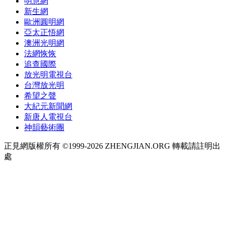
明慧網
新生網
歐洲圓明網
亞太正悟網
澳洲光明網
法網恢恢
追查國際
放光明電視台
台灣放光明
希望之聲
大紀元新聞網
新唐人電視台
神韻藝術團
正見網版權所有 ©1999-2026 ZHENGJIAN.ORG 轉載請註明出
處