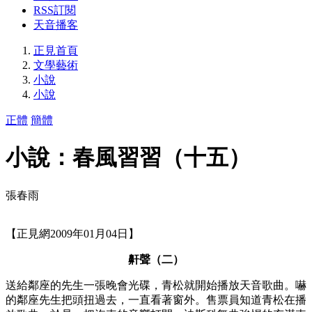
RSS訂閱
天音播客
正見首頁
文學藝術
小說
小說
正體
簡體
小說：春風習習（十五）
張春雨
【正見網2009年01月04日】
鼾聲（二）
送給鄰座的先生一張晚會光碟，青松就開始播放天音歌曲。嚇
的鄰座先生把頭扭過去，一直看著窗外。售票員知道青松在播