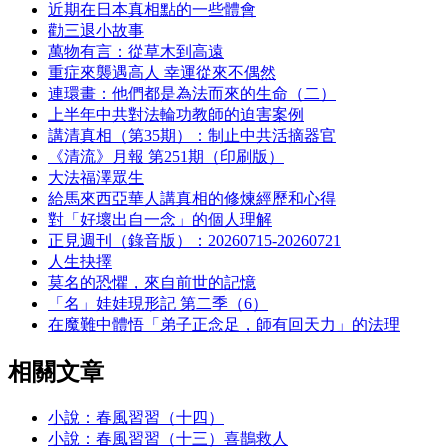
近期在日本真相點的一些體會
勸三退小故事
萬物有言：從草木到高遠
重症來襲遇高人 幸運從來不偶然
連環畫：他們都是為法而來的生命（二）
上半年中共對法輪功教師的迫害案例
講清真相（第35期）：制止中共活摘器官
《清流》月報 第251期（印刷版）
大法福澤眾生
給馬來西亞華人講真相的修煉經歷和心得
對「好壞出自一念」的個人理解
正見週刊（錄音版）：20260715-20260721
人生抉擇
莫名的恐懼，來自前世的記憶
「名」娃娃現形記 第二季（6）
在魔難中體悟「弟子正念足，師有回天力」的法理
相關文章
小說：春風習習（十四）
小說：春風習習（十三）喜鵲救人