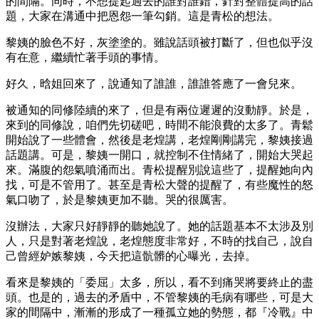
的間隔。同時，不想提起過去的誰對誰錯，針對整體提高的話
題，大家在溝通中把恩怨一筆勾銷。這是青松的想法。
黎姨的臉色不好，灰塗塗的。雖說話頭被打斷了，但也似乎沒
有在意，繼續忙著手頭的事情。
好久，晗姐回來了，說通知了誰誰，誰誰答應了一會兒來。
被通知的同修陸續的來了，但是有兩位遲遲的沒動靜。於是，
來到的同修說，咱們先切磋吧，時間不能浪費的太多了。青鬆
開始說了一些體會，然後是老煌講，老煌剛剛講完，黎姨接過
話題講。可是，黎姨一開口，就控制不住情緒了，開始大哭起
來。滿腹的怨氣噴涌而出。青松提醒別說這些了，提醒她向內
找，可是不管用了。甚至是青松大聲的提醒了，有些魔性的怒
氣口吻了，於是黎姨更加不聽。哭的很厲害。
沒辦法，大家只好靜靜的聽她說了。她的話題基本不太涉及別
人，只是對著老煌說，老煌態度非常好，不時的找自己，說自
己曾經妒嫉黎姨，今天把這骯髒的心曝光，去掉。
看來是黎姨的「委屈」太多，所以，看不到痛哭將要終止的盡
頭。也是的，過去的矛盾中，不管黎姨的毛病有哪些，可是大
家的間隔中，漸漸的形成了一種孤立她的勢態，都『冷戰』中