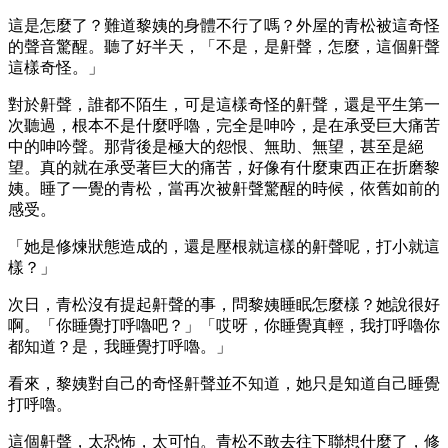
這是怎麼了？難道黎姨的身體不行了嗎？外屋的青松被這奇怪
的聲音驚醒。聽了好半天，「不是，是鼾聲，怎麼，這個鼾聲
這樣奇怪。」
對於鼾聲，誰都不陌生，可是這樣奇怪的鼾聲，還是平生第一
次聽過，根本不是什麼呼嚕，完全是呻吟，是在承受巨大痛苦
中的呻吟聲。那背後是極大的怨恨、無助、無望，甚至是絕
望。真的就在承受著巨大的痛苦，好像有什麼東西正在折磨黎
姨。睡了一覺的青松，當再次被鼾聲驚醒的時候，依舊如前的
感受。
「她是修煉狀態造成的，還是壓根就這樣的鼾聲呢，打小就這
樣？」
次日，青松沒有提起鼾聲的事，問黎姨睡眠怎麼樣？她說很好
啊。「你睡覺打呼嚕吧？」「哎呀，你睡覺真輕，我打呼嚕你
都知道？是，我睡覺打呼嚕。」
看來，黎姨對自己的奇怪鼾聲並不知道，她只是知道自己睡覺
打呼嚕。
這個鼾聲，太恐怖，太可怕。青松不敢去往下聯想什麼了，修