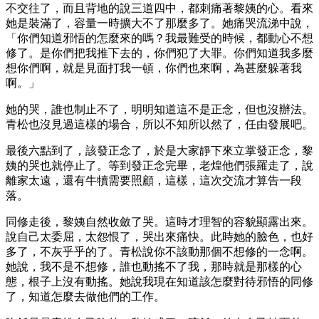
不交往了，而且背地的說三道四中，都刺痛著黎姨的心。看來
她是裝滿了，容量一時擴大不了那麼多了。她痛哭流涕中說，
「你們知道邪悟的怎麼來的嗎？我最難受的時候，都動心不想
修了。是你們把我推下去的，你們犯了大罪。你們知道我多麼
想你們啊，就是見面打我一頓，你們也來啊，為甚麼躲著我
啊。」
她的哭，誰也制止不了，明明知道這不是正念，但也沒辦法。
青松也沒見過這樣的場合，所以不知所以然了，任由發展吧。
最後六點到了，該發正念了，於是大家靜下來立掌發正念，黎
姨的哭也就停止了。等到發正念完畢，老煌他們張羅走了，說
離家太遠，還有牛犢需要照顧，這樣，這次交流才算告一段
落。
同修走後，黎姨自然收斂了哭。這時才理智的容貌顯露出來。
說自己太委屈，太怨恨了，哭出來痛快。此時她的臉色，也好
多了，不灰乎乎的了。青松說你不該動那個不想修的一念啊。
她說，我不是不想修，誰也動搖不了我，那時就是那樣的心
態，根子上沒有動搖。她說我現在知道該怎麼對待邪悟的同修
了，知道怎麼去做他們的工作。