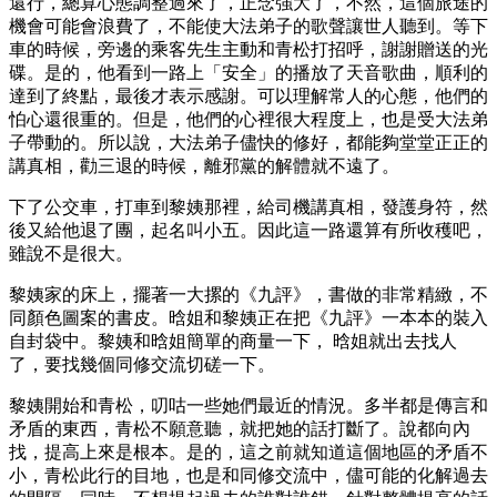
還行，總算心態調整過來了，正念強大了，不然，這個旅途的
機會可能會浪費了，不能使大法弟子的歌聲讓世人聽到。等下
車的時候，旁邊的乘客先生主動和青松打招呼，謝謝贈送的光
碟。是的，他看到一路上「安全」的播放了天音歌曲，順利的
達到了終點，最後才表示感謝。可以理解常人的心態，他們的
怕心還很重的。但是，他們的心裡很大程度上，也是受大法弟
子帶動的。所以說，大法弟子儘快的修好，都能夠堂堂正正的
講真相，勸三退的時候，離邪黨的解體就不遠了。
下了公交車，打車到黎姨那裡，給司機講真相，發護身符，然
後又給他退了團，起名叫小五。因此這一路還算有所收穫吧，
雖說不是很大。
黎姨家的床上，擺著一大摞的《九評》，書做的非常精緻，不
同顏色圖案的書皮。晗姐和黎姨正在把《九評》一本本的裝入
自封袋中。黎姨和晗姐簡單的商量一下， 晗姐就出去找人
了，要找幾個同修交流切磋一下。
黎姨開始和青松，叨咕一些她們最近的情況。多半都是傳言和
矛盾的東西，青松不願意聽，就把她的話打斷了。說都向內
找，提高上來是根本。是的，這之前就知道這個地區的矛盾不
小，青松此行的目地，也是和同修交流中，儘可能的化解過去