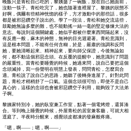
晚飯只是青松自己吃的，黎姨盛了一碗飯，放在自己她面前，
沒動一筷子。青松吃完了，她也隨著進裡屋了。黎姨的狀態不
好啊，偶爾有些精神恍惚的樣子，方才激動中的那些話，很多
都是被邪惡鑽空子說出的。學了一段法，青松和她交流這些，
鼓勵她無論多麼的難，也不能動搖一絲一毫的堅定修煉大法的
意志。每說到這個關鍵處，她似乎都被什麼東西間隔起來，沒
有反應一般，麻木的神態，無神的目光迴避著。青松意識到，
這是根本問題，不能有任何含糊，於是，嚴肅的強調和反問
她，要她清晰起來、精神起來，要向師父保證，今後無論如
何，都不動這個邪惡念頭。在反覆的提醒中，她意識到了問題
的嚴重性。當青松要睡覺的時候，她過來問，說自己要把這個
念頭滅掉，寫一份聲明在明慧上發表，問問青松，怎麼寫合
適。青松說了說自己的思路，她聽了後轉身進屋了。針對此問
題，青松才稍稍舒了一口氣。這個念頭很可怕，即使不是自己
真心的，這樣的念頭也會被邪惡鑽空子利用，能夠毀了大法弟
子啊。
黎姨家特別冷，她的臥室兼工作室，點著一個電烤燈，還算湊
合。等到晚上睡覺的時候，外屋青松的居室兼客廳，可就大相
逕庭了。半夜時分醒來，感覺頭皮都凍的發麻般疼痛。
「嗯，啊――；嗯，啊――」