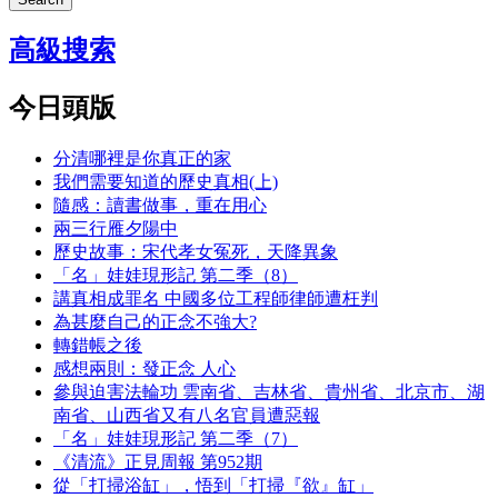
高級搜索
今日頭版
分清哪裡是你真正的家
我們需要知道的歷史真相(上)
隨感：讀書做事，重在用心
兩三行雁夕陽中
歷史故事：宋代孝女冤死，天降異象
「名」娃娃現形記 第二季（8）
講真相成罪名 中國多位工程師律師遭枉判
為甚麼自己的正念不強大?
轉錯帳之後
感想兩則：發正念 人心
參與迫害法輪功 雲南省、吉林省、貴州省、北京市、湖
南省、山西省又有八名官員遭惡報
「名」娃娃現形記 第二季（7）
《清流》正見周報 第952期
從「打掃浴缸」，悟到「打掃『欲』缸」