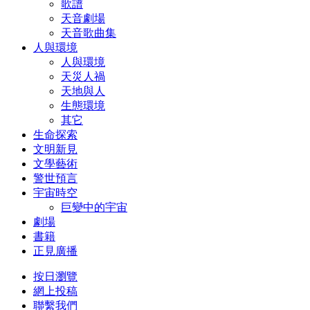
歌譜
天音劇場
天音歌曲集
人與環境
人與環境
天災人禍
天地與人
生態環境
其它
生命探索
文明新見
文學藝術
警世預言
宇宙時空
巨變中的宇宙
劇場
書籍
正見廣播
按日瀏覽
網上投稿
聯繫我們