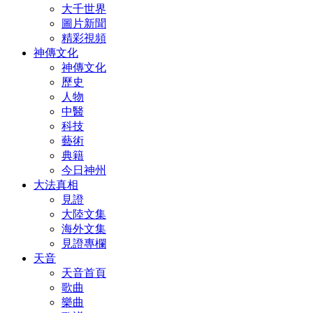
大千世界
圖片新聞
精彩視頻
神傳文化
神傳文化
歷史
人物
中醫
科技
藝術
典籍
今日神州
大法真相
見證
大陸文集
海外文集
見證專欄
天音
天音首頁
歌曲
樂曲