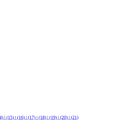
4)
|
(15)
|
(16)
|
(17)
|
(18)
|
(19)
|
(20)
|
(21)