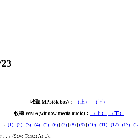
23
收聽 MP3(8k bps)：
（上）
|
（下）
收聽 WMA(window media audio)：
（上）
|
（下）
）：
(1)
|
(2)
|
(3)
|
(4)
|
(5)
|
(6)
|
(7)
|
(8)
|
(9)
|
(10)
|
(11)
|
(12)
|
(13)
|
(1
 Target As...)。