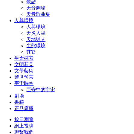
歌譜
天音劇場
天音歌曲集
人與環境
人與環境
天災人禍
天地與人
生態環境
其它
生命探索
文明新見
文學藝術
警世預言
宇宙時空
巨變中的宇宙
劇場
書籍
正見廣播
按日瀏覽
網上投稿
聯繫我們