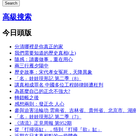
Search
高級搜索
今日頭版
分清哪裡是你真正的家
我們需要知道的歷史真相(上)
隨感：讀書做事，重在用心
兩三行雁夕陽中
歷史故事：宋代孝女冤死，天降異象
「名」娃娃現形記 第二季（8）
講真相成罪名 中國多位工程師律師遭枉判
為甚麼自己的正念不強大?
轉錯帳之後
感想兩則：發正念 人心
參與迫害法輪功 雲南省、吉林省、貴州省、北京市、湖
「名」娃娃現形記 第二季（7）
《清流》正見周報 第952期
從「打掃浴缸」，悟到「打掃『欲』缸」
近期在日本真相點的一些體會