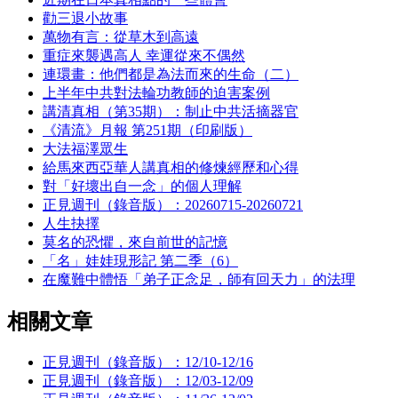
勸三退小故事
萬物有言：從草木到高遠
重症來襲遇高人 幸運從來不偶然
連環畫：他們都是為法而來的生命（二）
上半年中共對法輪功教師的迫害案例
講清真相（第35期）：制止中共活摘器官
《清流》月報 第251期（印刷版）
大法福澤眾生
給馬來西亞華人講真相的修煉經歷和心得
對「好壞出自一念」的個人理解
正見週刊（錄音版）：20260715-20260721
人生抉擇
莫名的恐懼，來自前世的記憶
「名」娃娃現形記 第二季（6）
在魔難中體悟「弟子正念足，師有回天力」的法理
相關文章
正見週刊（錄音版）：12/10-12/16
正見週刊（錄音版）：12/03-12/09