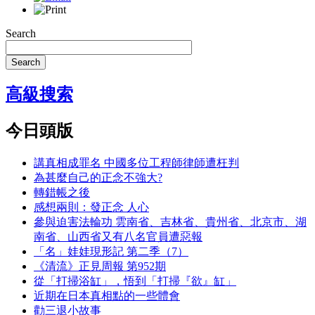
Search
Search
高級搜索
今日頭版
講真相成罪名 中國多位工程師律師遭枉判
為甚麼自己的正念不強大?
轉錯帳之後
感想兩則：發正念 人心
參與迫害法輪功 雲南省、吉林省、貴州省、北京市、湖
南省、山西省又有八名官員遭惡報
「名」娃娃現形記 第二季（7）
《清流》正見周報 第952期
從「打掃浴缸」，悟到「打掃『欲』缸」
近期在日本真相點的一些體會
勸三退小故事