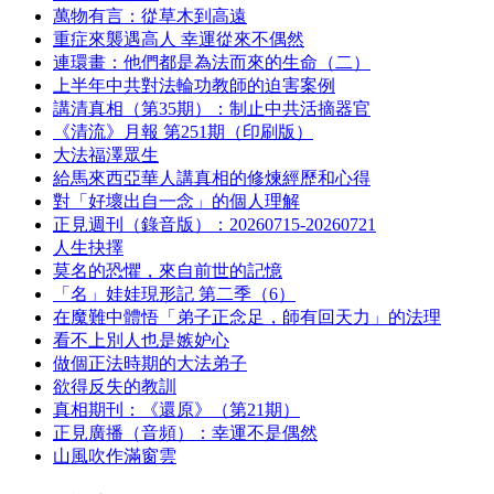
萬物有言：從草木到高遠
重症來襲遇高人 幸運從來不偶然
連環畫：他們都是為法而來的生命（二）
上半年中共對法輪功教師的迫害案例
講清真相（第35期）：制止中共活摘器官
《清流》月報 第251期（印刷版）
大法福澤眾生
給馬來西亞華人講真相的修煉經歷和心得
對「好壞出自一念」的個人理解
正見週刊（錄音版）：20260715-20260721
人生抉擇
莫名的恐懼，來自前世的記憶
「名」娃娃現形記 第二季（6）
在魔難中體悟「弟子正念足，師有回天力」的法理
看不上別人也是嫉妒心
做個正法時期的大法弟子
欲得反失的教訓
真相期刊：《還原》（第21期）
正見廣播（音頻）：幸運不是偶然
山風吹作滿窗雲