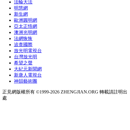
法輪大法
明慧網
新生網
歐洲圓明網
亞太正悟網
澳洲光明網
法網恢恢
追查國際
放光明電視台
台灣放光明
希望之聲
大紀元新聞網
新唐人電視台
神韻藝術團
正見網版權所有 ©1999-2026 ZHENGJIAN.ORG 轉載請註明出
處