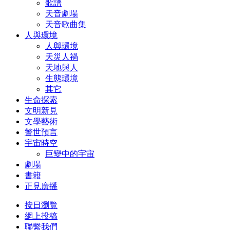
歌譜
天音劇場
天音歌曲集
人與環境
人與環境
天災人禍
天地與人
生態環境
其它
生命探索
文明新見
文學藝術
警世預言
宇宙時空
巨變中的宇宙
劇場
書籍
正見廣播
按日瀏覽
網上投稿
聯繫我們