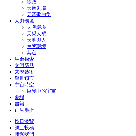
歌譜
天音劇場
天音歌曲集
人與環境
人與環境
天災人禍
天地與人
生態環境
其它
生命探索
文明新見
文學藝術
警世預言
宇宙時空
巨變中的宇宙
劇場
書籍
正見廣播
按日瀏覽
網上投稿
聯繫我們