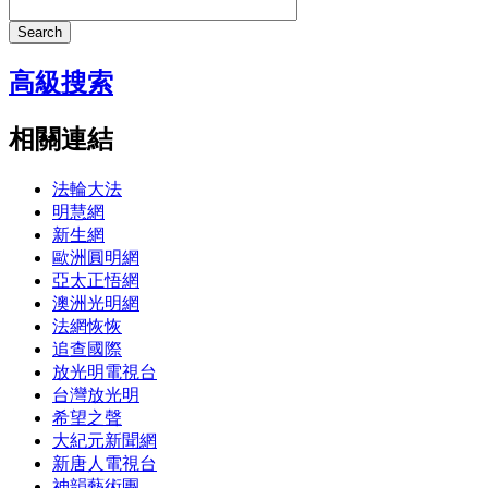
Search
高級搜索
相關連結
法輪大法
明慧網
新生網
歐洲圓明網
亞太正悟網
澳洲光明網
法網恢恢
追查國際
放光明電視台
台灣放光明
希望之聲
大紀元新聞網
新唐人電視台
神韻藝術團