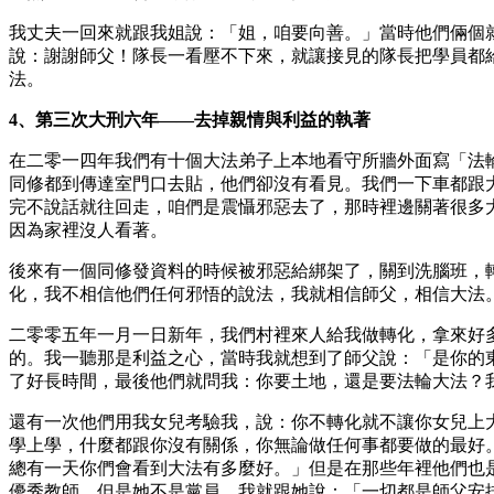
我丈夫一回來就跟我姐說：「姐，咱要向善。」當時他們倆個
說：謝謝師父！隊長一看壓不下來，就讓接見的隊長把學員都
法。
4、第三次大刑六年——去掉親情與利益的執著
在二零一四年我們有十個大法弟子上本地看守所牆外面寫「法
同修都到傳達室門口去貼，他們卻沒有看見。我們一下車都跟
完不說話就往回走，咱們是震懾邪惡去了，那時裡邊關著很多
因為家裡沒人看著。
後來有一個同修發資料的時候被邪惡給綁架了，關到洗腦班，
化，我不相信他們任何邪悟的說法，我就相信師父，相信大法
二零零五年一月一日新年，我們村裡來人給我做轉化，拿來好
的。我一聽那是利益之心，當時我就想到了師父說：「是你的東
了好長時間，最後他們就問我：你要土地，還是要法輪大法？
還有一次他們用我女兒考驗我，說：你不轉化就不讓你女兒上
學上學，什麼都跟你沒有關係，你無論做任何事都要做的最好
總有一天你們會看到大法有多麼好。」但是在那些年裡他們也是
優秀教師，但是她不是黨員。我就跟她說：「一切都是師父安