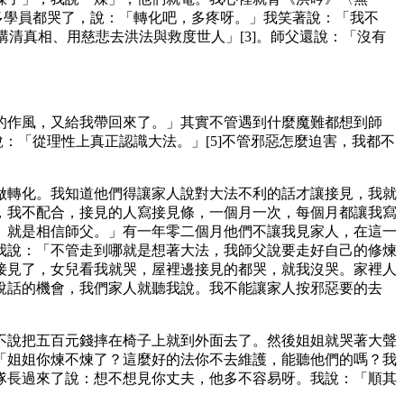
多學員都哭了，說：「轉化吧，多疼呀。」我笑著說：「我不
清真相、用慈悲去洪法與救度世人」[3]。師父還說：「沒有
的作風，又給我帶回來了。」其實不管遇到什麼魔難都想到師
：「從理性上真正認識大法。」[5]不管邪惡怎麼迫害，我都不
做轉化。我知道他們得讓家人說對大法不利的話才讓接見，我就
，我不配合，接見的人寫接見條，一個月一次，每個月都讓我寫
。就是相信師父。」有一年零二個月他們不讓我見家人，在這一
我說：「不管走到哪就是想著大法，我師父說要走好自己的修煉
接見了，女兒看我就哭，屋裡邊接見的都哭，就我沒哭。家裡人
說話的機會，我們家人就聽我說。我不能讓家人按邪惡要的去
不說把五百元錢摔在椅子上就到外面去了。然後姐姐就哭著大聲
「姐姐你煉不煉了？這麼好的法你不去維護，能聽他們的嗎？我
隊長過來了說：想不想見你丈夫，他多不容易呀。我說：「順其