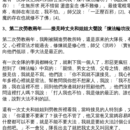
存〉：「生無所求 死不惜留 盪盡妄念 佛不難修」。最後電
疼，有師在有法在，我不怕。」師父說：「一正壓百邪」[2]
魔的存在也就修不了佛」[4]。
3、第二次勞教兩年——接見時丈夫和姐姐大聲說「煉法輪功
第二次勞教兩年，我剛被關進勞教所時，還是原來的大隊長，
父，心裡背法才能過去，修煉就是修心性，師父《洪吟》〈實修
向他們低頭，學大法是最正的。
有一次全隊的學員都轉化了，就剩下我一個人了，邪惡更瘋狂
想到了《轉法輪》中寫的：「親情、男女之情、父母之情、感
接見信，我就是不寫。他們說：「你不寫就不讓接見。」我心
年多裡心裡就是背法。幫教問我你想不想家人，我說：「我不
路，我在這裡不想，回到他們身邊就好好照顧他們。」他們沒
問這裡打人嗎？我說：「打人我也不怕，我是做的最正的。誰
做，說對大法不利的話。
還有一次丈夫和姐姐到勞教所裡看我，當時接見的人特別多，
說：「你還要不要家了？孩子也不管了，他又當爸又當媽容易
什麼都可以不要，就是不能不要大法，我就是要給大法討個公
自然吧。」不一會兒，隊長出去了就把我丈夫又叫回來了。