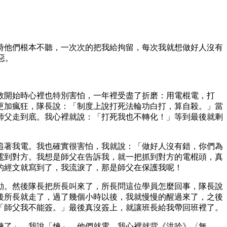
時他們根本不聽，一次次的把我給拘留，每次我就想做好人沒有
惡。
教開始時心裡也特別害怕，一年裡受盡了折磨：用電棍電，打
更加瘋狂，隊長說：「制度上說打死法輪功白打，算自殺。」當
師父走到底。我心裡就說：「打死我也不轉化！」等到最後就剩
追著我電。我也確實很害怕，我就說：「做好人沒有錯，你們為
電到對方。我想是師父在告訴我，就一把抓到對方的電棍頭，真
的經文就寫到了，我流淚了，那是師父在保護我呢！
動。然後隊長把所長叫來了，所長問這位學員怎麼回事，隊長說
後所長就走了，過了幾個小時以後，我就慢慢的醒過來了，之後
「師父我不能簽。」最後真沒簽上，就讓班長給我帶回班裡了。
煉了」，我說「煉」，他們就電。我心裡就背《洪吟》〈無