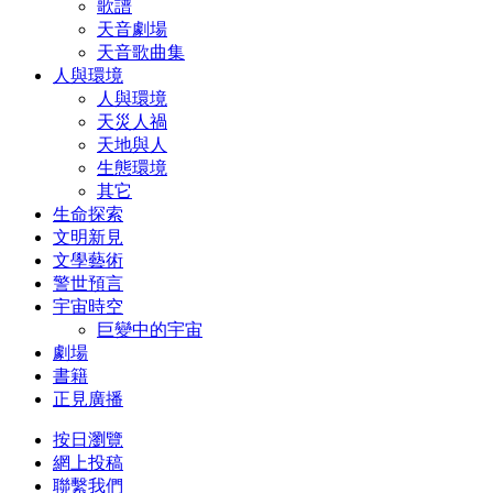
歌譜
天音劇場
天音歌曲集
人與環境
人與環境
天災人禍
天地與人
生態環境
其它
生命探索
文明新見
文學藝術
警世預言
宇宙時空
巨變中的宇宙
劇場
書籍
正見廣播
按日瀏覽
網上投稿
聯繫我們