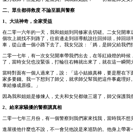
二、眾生都得救度 不論至親與警察
1、大法神奇，全家受益
在二零一六年的一天，我和姐姐到同修家去切磋。二女兒開車
個坎上就找不到路了，往前邊走到頭導航說往回掉頭，掉回頭
車，從山邊一個小路下去了。我女兒說：「媽，是師父給我們
二零一七年，有一次女兒開車帶我們出去，在等紅綠燈的時候
了，當時女兒也沒緊張，打輪往右轉就出來了，就在這一瞬間
當時對面有一個人過來了，說：「這小姑娘真棒，要是壓在下
家多要錢。我一下想到了師父，就求師父幫我把這件事處理好
車給修成原樣。」
因為我和姐姐是修煉人，丈夫和女兒都做三退了，師父保護我
2、給來家騷擾的警察講真相
二零一七年三月份，有一個警察到我們家來找我，當時我不想
進屋後他什麼也不說，不一會兒他說是來巡防的。他身上帶著