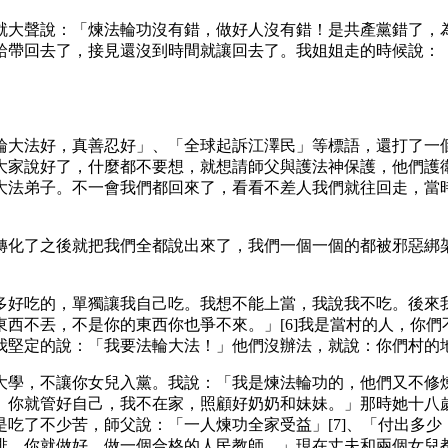
就大聲說：「煉法輪功沒有錯，做好人沒有錯！是共產黨錯了，
給帶回去了，接見還沒到時間就讓回去了。我姐姐走的時候說：
輪大法好，真善忍好」、「全球起訴江澤民」等標語，還打了一
大家說好了，什麼都不要想，就想請師父與護法神保護，他們護
大法弟子。不一會我們都回來了，看看不差人我們就往回走，當
轉化了之後就把我們全都說出來了，我們一個一個的都被邪惡綁
。
多好吃的，單獨讓我自己吃。我想不能上當，我說我不吃。後來
西不丟，不是你的東西你也爭不來。」[6]我是當村的人，你
我堅定的說：「我要法輪大法！」他們沒辦法，就說：你們村的
大學，不讓你女兒入黨。我說：「我是煉法輪功的，他們又不修
。你就管好自己，我不在家，照顧好奶奶和妹妹。」那時她十八
吃了不少苦，師父說：「一人煉功全家受益」[7]、「付出多少，
排，你就做好，做一個合格的人民教師。」現在丈夫和兩個女兒