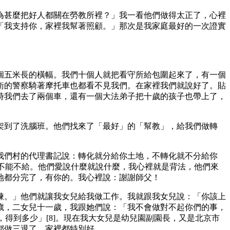
為甚麼把好人都關在勞教所裡？」我一看他們做得太正了，心裡
「我支持你，家裡我幫著照顧。」那次是我家庭最好的一次證實
個五米長的橫幅。我們十個人就把看守所給包圍起來了，有一個
衛的警察騎著摩托車也都看不見我們。在家裡我們就說好了。貼
時我們去了兩個車，還有一個大法弟子把十歲的孩子也帶上了，
架到了洗腦班。他們找來了「最好」的「幫教」，給我們做轉
我們村的代理書記說：轉化就分給你土地，不轉化就不分給你
們不能不給。他們愛說什麼就說什麼，我心裡就是背法，他們來
地都分完了，有你的。我心裡說：謝謝師父！
煉。」他們就讓我女兒給我做工作。我就跟我女兒說：「你該上
歲，二女兒十一歲，我跟她們說：「我不會做對不起你們的事，
得到多少」[8]。現在我大女兒是幼兒園副園長，又是北京市
都做三退了，家裡都特別好。