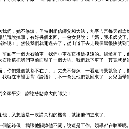
送我們，她不修煉，但特別相信師父和大法，九字吉言每天都念
導航還說掉頭，有好幾個來回。一會女兒說：「媽，我求師父了
指路呢！」然後我們就開過去了，從山道下去走幾個彎很快就到
，前面有一個大石輪車，我們小車在它後邊挺遠的。綠燈亮了，
大石輪還把我們車前面壓了一個大坑。我們就下車了，其實就是
面，你們幾個就都不在了。」丈夫不修煉，一看這情景就急了，
。我就在車裡面背《論語》，不一會兒他們就回來了，女兒面帶
們全家平安！謝謝慈悲偉大的師父！
見他，又想這是一次講真相的機會，就讓他們進來了。
一個記錄儀，我讓他關掉他不關，說這是工作。領導都在聽著呢