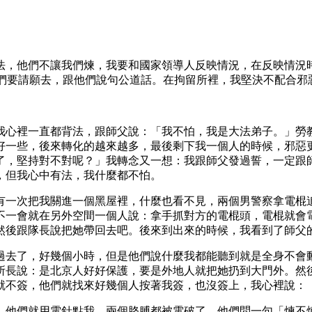
法，他們不讓我們煉，我要和國家領導人反映情況，在反映情況
我們要請願去，跟他們說句公道話。在拘留所裡，我堅決不配合邪
我心裡一直都背法，跟師父說：「我不怕，我是大法弟子。」勞
好一些，後來轉化的越來越多，最後剩下我一個人的時候，邪惡
了，堅持對不對呢？」我轉念又一想：我跟師父發過誓，一定跟
，但我心中有法，我什麼都不怕。
有一次把我關進一個黑屋裡，什麼也看不見，兩個男警察拿電棍
不一會就在另外空間一個人說：拿手抓對方的電棍頭，電棍就會
然後跟隊長說把她帶回去吧。後來到出來的時候，我看到了師父
過去了，好幾個小時，但是他們說什麼我都能聽到就是全身不會
所長說：是北京人好好保護，要是外地人就把她扔到大門外。然
就不簽，他們就找來好幾個人按著我簽，也沒簽上，我心裡說：
，他們就用電針點我，兩個胳膊都被電破了，他們問一句「煉不