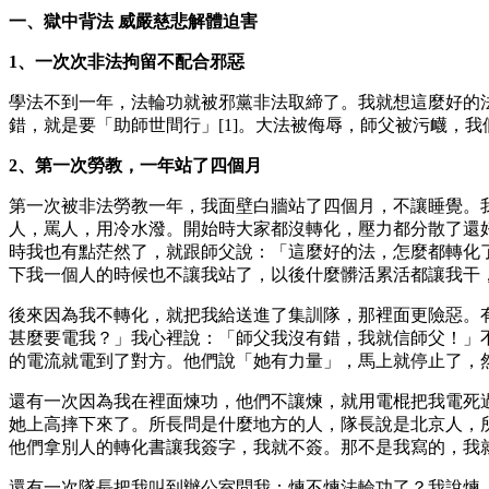
一、獄中背法 威嚴慈悲解體迫害
1、一次次非法拘留不配合邪惡
學法不到一年，法輪功就被邪黨非法取締了。我就想這麼好的
錯，就是要「助師世間行」[1]。大法被侮辱，師父被污衊，
2、第一次勞教，一年站了四個月
第一次被非法勞教一年，我面壁白牆站了四個月，不讓睡覺。
人，罵人，用冷水潑。開始時大家都沒轉化，壓力都分散了還
時我也有點茫然了，就跟師父說：「這麼好的法，怎麼都轉化
下我一個人的時候也不讓我站了，以後什麼髒活累活都讓我干
後來因為我不轉化，就把我給送進了集訓隊，那裡面更險惡。
甚麼要電我？」我心裡說：「師父我沒有錯，我就信師父！」
的電流就電到了對方。他們說「她有力量」，馬上就停止了，
還有一次因為我在裡面煉功，他們不讓煉，就用電棍把我電死
她上高摔下來了。所長問是什麼地方的人，隊長說是北京人，
他們拿別人的轉化書讓我簽字，我就不簽。那不是我寫的，我
還有一次隊長把我叫到辦公室問我：煉不煉法輪功了？我說煉