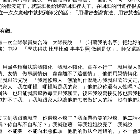
棍電的都沒電了，就讓班長給我帶回班裡去了。在回班的門道裡很
。在一次次魔難中就想到師父的話：「用理智去證實法、用智慧去講
沒有錯」
有一次全隊學員集合時，大隊長說：「（叫著我的名字）把她好
〉中說：「學法得法 比學比修 事事對照 做到是修」。師父還說
，用盡各種辦法讓我轉化，我就不轉化。實在不行了，就用親人
情、友情，做事講情份，處處離不了這個情」。他們用親情轉化
裡就跟師父說：「我是修煉人，無論到什麼地方我就跟著師父走
想家人，我在哪裡，哪裡就是我的家。」他們說你還有人性嗎？
辦法，也只能就讓幫教每天跟我聊天。後來我沒寫接見條也讓我
也打不了我。」我就跟家人說讓他們怎麼做好人的話，沒有他們
丈夫到我跟前就問：你還煉不煉了？我面帶微笑的說煉。他二話
嗎？你自私不自私呀？」我就聽著，等我姐姐說完了，我就說：
道！不能哭，不能向邪惡低頭，他們的做法全是錯的。」不一會