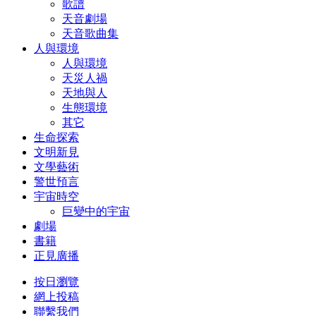
歌譜
天音劇場
天音歌曲集
人與環境
人與環境
天災人禍
天地與人
生態環境
其它
生命探索
文明新見
文學藝術
警世預言
宇宙時空
巨變中的宇宙
劇場
書籍
正見廣播
按日瀏覽
網上投稿
聯繫我們