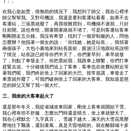
了」。
在我心急如焚，很無助的情況下，我想到了師父，我在心裡求
師父幫幫我。又對司機說，我還是要到客運站看看，如果不去
客運站，三張票就廢了，再買很難買到，司機拗不過我，只好
往前開。說也奇怪，開著開著路就不堵了。可是到客運站客車
剛剛開走五分鐘。我沒有希望，找到了一個穿制服的人，問他
怎麼辦？他指著一個女的說：「你找她，她是站長」。我領著
兩個孩子，大包小裹地來到站長面前，眼淚汪汪地跟站長說明
了情況，站長說已經等你們半天了，你們要早到，車早就發
了，到點了車發走了。你把票給我，我跟車上聯繫，你們打車
趕緊去追。十分鐘後我們追上了客車，客車也在收費站附近等
著我們呢，我們終於坐上了回家的大巴。按常規講，車發走了
車票就作廢了，可我們破例坐上了回家的大客車。我知道是慈
悲的師父又幫了我一個大忙。
三、我坐的大客車起火了
還是那年冬天，我從省城坐車回家，剛坐上客車就開始下雪。
我心裡有些不舒服，怎麼出門時還是晴天，坐上車就變天了。
我在心裡默念「九字真言」。雪越下越大，滿天的大雪花黑壓
壓地往下飄落，還刮著風，真是天昏地暗的。就在離縣城十多