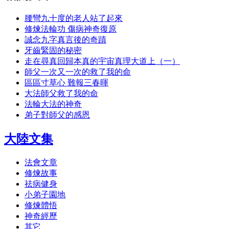
腰彎九十度的老人站了起來
修煉法輪功 傷病神奇復原
誠念九字真言後的奇蹟
牙齒緊固的秘密
走在尋真回歸本真的宇宙真理大道上（一）
師父一次又一次的救了我的命
區區寸草心 難報三春暉
大法師父救了我的命
法輪大法的神奇
弟子對師父的感恩
大陸文集
法會文章
修煉故事
祛病健身
小弟子園地
修煉體悟
神奇經歷
其它