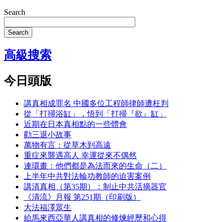
Search
Search
高級搜索
今日頭版
講真相成罪名 中國多位工程師律師遭枉判
從「打掃浴缸」，悟到「打掃『欲』缸」
近期在日本真相點的一些體會
勸三退小故事
萬物有言：從草木到高遠
重症來襲遇高人 幸運從來不偶然
連環畫：他們都是為法而來的生命（二）
上半年中共對法輪功教師的迫害案例
講清真相（第35期）：制止中共活摘器官
《清流》月報 第251期（印刷版）
大法福澤眾生
給馬來西亞華人講真相的修煉經歷和心得