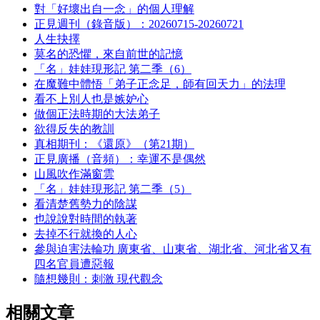
對「好壞出自一念」的個人理解
正見週刊（錄音版）：20260715-20260721
人生抉擇
莫名的恐懼，來自前世的記憶
「名」娃娃現形記 第二季（6）
在魔難中體悟「弟子正念足，師有回天力」的法理
看不上別人也是嫉妒心
做個正法時期的大法弟子
欲得反失的教訓
真相期刊：《還原》（第21期）
正見廣播（音頻）：幸運不是偶然
山風吹作滿窗雲
「名」娃娃現形記 第二季（5）
看清楚舊勢力的陰謀
也說說對時間的執著
去掉不行就換的人心
參與迫害法輪功 廣東省、山東省、湖北省、河北省又有
四名官員遭惡報
隨想幾則：刺激 現代觀念
相關文章