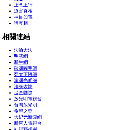
正念正行
迫害真相
神目如電
講真相
相關連結
法輪大法
明慧網
新生網
歐洲圓明網
亞太正悟網
澳洲光明網
法網恢恢
追查國際
放光明電視台
台灣放光明
希望之聲
大紀元新聞網
新唐人電視台
神韻藝術團