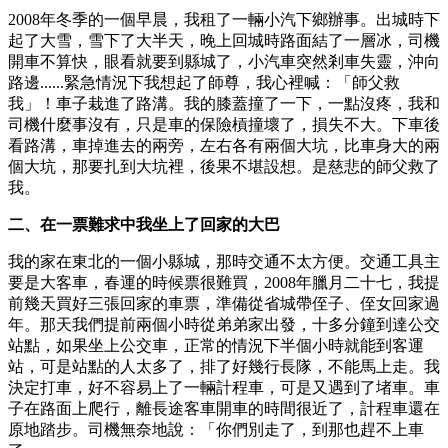
2008年冬季的一個早晨，我租了一輛小汽下鄉辦事。出城時下
起了大雪，雪下了大半天，晚上回城時路面結了一層冰，司機
開車不算快，眼看就要到縣城了，小汽車突然剎車失靈，沖向
路邊......緊急情況下我想起了師尊，我心裡喊：「師父救
我」！車子栽進了路溝。我的膝蓋撞了一下，一點沒疼，我和
司機什麼事沒有，只是車的保險槓撞壞了，損失不大。下車後
看路溝，車掉進去的兩旁，左右各有兩個大坑，比車身大的兩
個大坑，那要扎到大坑裡，後果不堪設想。是慈悲的師父救了
我。
二、在一票難求中我坐上了回家的大巴
我的家在東北的一個小縣城，那時交通不太方便。交通工具主
要是大客車，春運的時候票很難買，2008年臘月二十七，我提
前幾天買好三張回家的車票，準備從省城帶侄子、侄女回家過
年。那天我們提前兩個小時從弟弟家出發，十多分鐘到達公交
站點，如果坐上公交車，正常的情況下半個小時就能到客運
站，可是站點的人太多了，排了好幾行長隊，不能馬上走。我
決定打車，好不容易上了一輛計程車，可是又遇到了堵車。車
子在路面上爬行，離長途客車開車的時間很近了，計程車還在
原地踏步。司機無奈地說：「你們別走了，到那也趕不上車