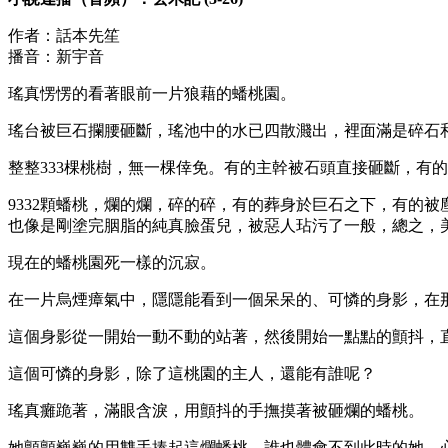
作者：話本先笙
播音：新宇音
瑤真愣愣的看著眼前一片狼藉的蟠桃園。
瑤台被巨石攔腰砸斷，瑤池中的水已四散濺出，裡面滿是碎石
整整333棵桃樹，無一棵倖免。有的主幹被石頭直接砸斷，有
9332顆蟠桃，爛的爛，碎的碎，有的葬身於巨石之下，有的
也像是剛塗完胭脂的純真臉蛋兒，被惡人玷污了一般，總之，
現在的蟠桃園死一樣的沉寂。
在一片烏煙瘴氣中，隱隱能看到一個呆呆的、可憐的身影，在
這個身影從一開始一動不動的站著，然後開始一點點的顫抖，
這個可憐的身影，除了這桃園的主人，還能有誰呢？
瑤真癱跪著，滿眼含淚，用顫抖的手撫摸著被砸爛的蟠桃。
她顫顫巍巍的用雙手捧起這爛蟠桃，誰也體會不到此時的她，