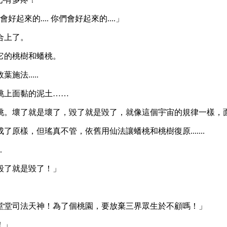
起來的.... 你們會好起來的....」
合上了。
它的桃樹和蟠桃。
法.....
桃上面黏的泥土……
桃。壞了就是壞了，毀了就是毀了，就像這個宇宙的規律一樣，
樣，但瑤真不管，依舊用仙法讓蟠桃和桃樹復原.......
.
毀了就是毀了！」
」
堂堂司法天神！為了個桃園，要放棄三界眾生於不顧嗎！」
！」