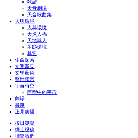
歌譜
天音劇場
天音歌曲集
人與環境
人與環境
天災人禍
天地與人
生態環境
其它
生命探索
文明新見
文學藝術
警世預言
宇宙時空
巨變中的宇宙
劇場
書籍
正見廣播
按日瀏覽
網上投稿
聯繫我們