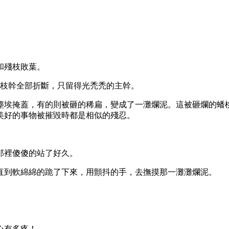
和殘枝敗葉。
的枝幹全部折斷，只留得光禿禿的主幹。
被塵埃掩蓋，有的則被砸的稀扁，變成了一灘爛泥。這被砸爛的
美好的事物被摧毀時都是相似的殘忍。
那裡傻傻的站了好久。
直到軟綿綿的跪了下來，用顫抖的手，去撫摸那一灘灘爛泥。
心有多疼！