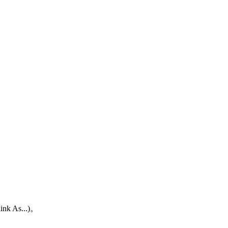
As...)。