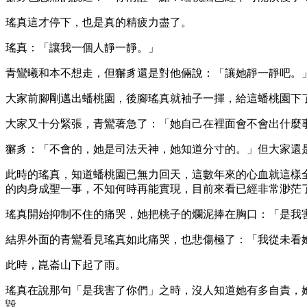
瑤真這才停下，也是真的精疲力盡了。
瑤真：「讓我一個人靜一靜。」
青鸞曦和本不想走，但獬豸還是對他倆說：「讓她靜一靜吧。
大家前腳剛邁出蟠桃園，後腳瑤真就袖子一揮，給這蟠桃園下
大家又十分緊張，青鸞著急了：「她自己在裡面會不會出什麼
獬豸：「不會的，她是司法天神，她知道分寸的。」但大家還
此時的瑤真，知道蟠桃園已無力回天，這數年來的心血就這樣
的肉身成聖一事，不知何時再能實現，目前來看已經非常渺茫了...
瑤真開始抑制不住的痛哭，她把桃子的爛泥捧在胸口：「是我害了你
結界外面的青鸞看見瑤真如此痛哭，也悲傷極了：「我從未看
此時，崑崙山下起了雨。
瑤真在說那句「是我害了你們」之時，沒人知道她有多自責，
毀......