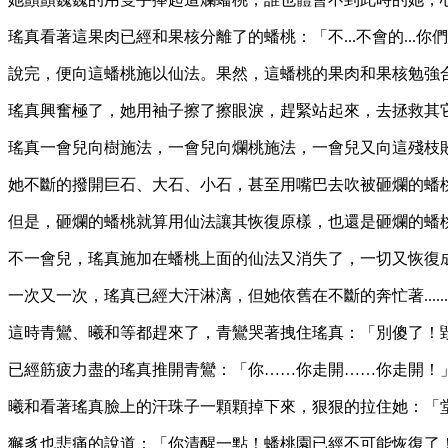
瑤真看著這果肉已經和果核分離了的蟠桃：「不...不會的...你們會好
說完，便向這蟠桃施以仙法。果然，這蟠桃的果肉和果核勉強
瑤真興奮極了，她用袖子擦了擦眼淚，趕緊站起來，去拯救其
瑤真一會兒向樹施法，一會兒向爛桃施法，一會兒又向這殘枝敗葉施
她不斷的撥開巨石、大石、小石，甚至用嘴巴去吹被砸爛的蟠
但是，砸爛的蟠桃就算用仙法讓其恢復原樣，也還是砸爛的蟠
不一會兒，瑤真施加在蟠桃上面的仙法又消失了，一切又恢復成了原
一次又一次，瑤真已經大汗淋漓，但她依舊在不斷的奔忙著......
這時青鸞、曦和等都趕來了，青鸞哭著拽住瑤真：「別傻了！
已經筋疲力盡的瑤真推開青鸞：「你……你走開……你走開！
曦和看著瑤真臉上的汗珠子一顆顆掉下來，狠狠的拉住她：「
獬豸也悲痛的說道：「你清醒一點！蟠桃園已經不可能恢復了