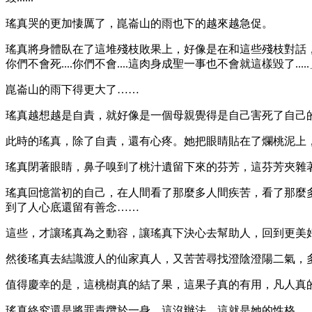
瑤真哭的更加悽厲了，崑崙山的雨也下的越來越急促。
瑤真將身體臥在了這堆殘枝敗果上，好像是在和這些殘枝對話，：
你們不會死....你們不會....這肉身成聖一事也不會就這樣毀了....
崑崙山的雨下得更大了……
瑤真越想越是自責，就好像是一個母親覺得是自己害死了自己
此時的瑤真，除了自責，還有心疼。她把眼睛貼在了爛桃泥上
瑤真閉著眼睛，鼻子嗅到了桃汁遺留下來的芬芳，這芬芳夾雜
瑤真回憶當初的自己，在人間看了那麼多人間疾苦，看了那麼
到了人心底還留有善念……
這些，才讓瑤真為之動容，讓瑤真下決心去幫助人，回到更美
然後瑤真去結識渡人的仙家真人，又苦苦尋找澄陰澄陽二氣，多年
值得慶幸的是，這桃樹真的結了果，這果子真的有用，凡人真的可
瑤真終究還是將罪責攬於一身，這沒辦法，這就是她的性格。