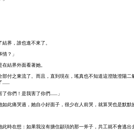
」
了結界，誰也進不來了。
事情？」
是在結界外面看著她。
全部付之東流了。而且，直到現在，瑤真也不知道這澄陰澄陽二
...
們！是我害了你們......」
她如此痛哭過，她自小好面子，很少在人前哭，就算哭也是默默
她此時在想：如果我沒有搪住顓頊的那一斧子，共工就不會逃出