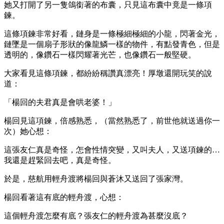
她又打開了另一隻鴿銜著的布囊，只見這布囊中竟是一條項
鍊。
這條項鍊非常好看，鏈身是一條極細極細的小龍，閃著金光，
鏈墜是一個扇子形狀的像龍鱗一樣的物件，有點發青色，但是
透明的，像鑽石一樣閃耀著光芒，也像鑽石一般堅硬。
大家看見這條項鍊，都紛紛稱讚真漂亮！厚墩還開玩笑的說
道：
「楊回的夫君真是會哄老婆！」
楊回見這項鍊，倍感熟悉，（當然熟悉了，前世他就送過你一
次）她心想：
這張友仁真是奇怪，怎會性情突變，又叫夫人，又送項鍊的…
我還是趕緊回去吧，真是奇怪。
於是，慈航用輕舟渡將楊回與蒼沐又送回了張家灣。
楊回看著這有底的輕舟渡，心想：
這個輕舟渡怎麼有底？張友仁的輕舟渡為甚麼沒底？