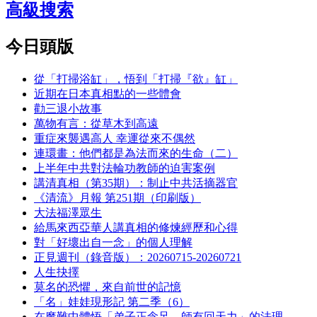
高級搜索
今日頭版
從「打掃浴缸」，悟到「打掃『欲』缸」
近期在日本真相點的一些體會
勸三退小故事
萬物有言：從草木到高遠
重症來襲遇高人 幸運從來不偶然
連環畫：他們都是為法而來的生命（二）
上半年中共對法輪功教師的迫害案例
講清真相（第35期）：制止中共活摘器官
《清流》月報 第251期（印刷版）
大法福澤眾生
給馬來西亞華人講真相的修煉經歷和心得
對「好壞出自一念」的個人理解
正見週刊（錄音版）：20260715-20260721
人生抉擇
莫名的恐懼，來自前世的記憶
「名」娃娃現形記 第二季（6）
在魔難中體悟「弟子正念足，師有回天力」的法理