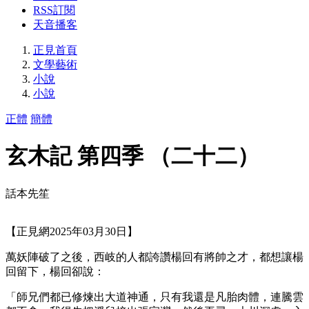
RSS訂閱
天音播客
正見首頁
文學藝術
小說
小說
正體
簡體
玄木記 第四季 （二十二）
話本先笙
【正見網2025年03月30日】
萬妖陣破了之後，西岐的人都誇讚楊回有將帥之才，都想讓楊
回留下，楊回卻說：
「師兄們都已修煉出大道神通，只有我還是凡胎肉體，連騰雲