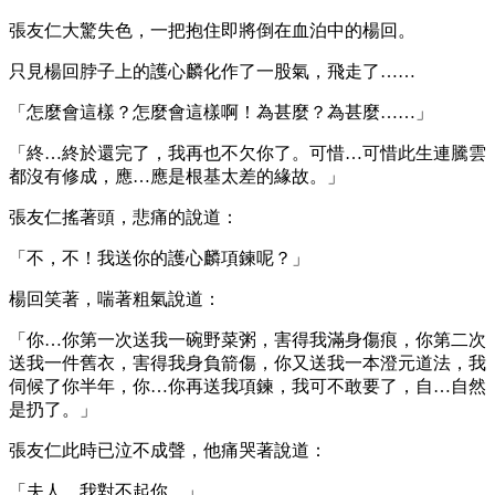
張友仁大驚失色，一把抱住即將倒在血泊中的楊回。
只見楊回脖子上的護心麟化作了一股氣，飛走了……
「怎麼會這樣？怎麼會這樣啊！為甚麼？為甚麼……」
「終…終於還完了，我再也不欠你了。可惜…可惜此生連騰雲
都沒有修成，應…應是根基太差的緣故。」
張友仁搖著頭，悲痛的說道：
「不，不！我送你的護心麟項鍊呢？」
楊回笑著，喘著粗氣說道：
「你…你第一次送我一碗野菜粥，害得我滿身傷痕，你第二次
送我一件舊衣，害得我身負箭傷，你又送我一本澄元道法，我
伺候了你半年，你…你再送我項鍊，我可不敢要了，自…自然
是扔了。」
張友仁此時已泣不成聲，他痛哭著說道：
「夫人，我對不起你。」