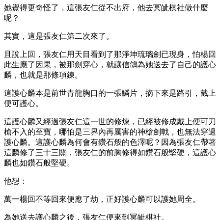
她覺得更奇怪了，這張友仁從不出府，他去冥皉棋社做什麼
呢？
其實，這是張友仁第二次來了。
且說上回，張友仁用天目看到了那淨坤琉璃劍已現身，怕楊回
此生應了因果，被那劍穿心，就讓信鴿為她送去了自己的護心
麟，也就是那條項鍊。
這護心麟本是前世青龍胸口的一張鱗片，摘下來是路引，戴上
便可護心。
這護心麟又經過張友仁這一世的修煉，已經被修成戴上便可刀
槍不入的至寶，哪怕是三界內再厲害的神槍劍戟，也無法穿過
護心麟。這護心麟為何會有鑽石般的色澤呢？因為張友仁帶著
這麟修了三十三關，張友仁的前胸修得如鑽石般堅硬，這護心
麟也如鑽石般堅硬。
他想：
萬一楊回不等回來便應了劫，正好護心麟可以護她周全。
為她送去護心麟之後，張友仁便來到冥皉棋社。