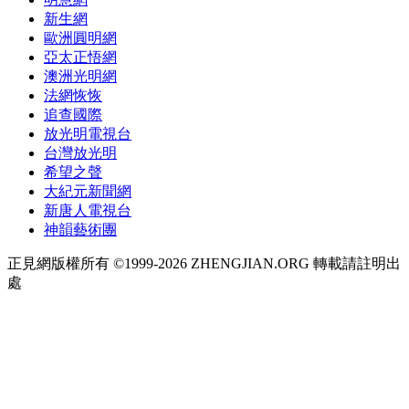
新生網
歐洲圓明網
亞太正悟網
澳洲光明網
法網恢恢
追查國際
放光明電視台
台灣放光明
希望之聲
大紀元新聞網
新唐人電視台
神韻藝術團
正見網版權所有 ©1999-2026 ZHENGJIAN.ORG 轉載請註明出
處