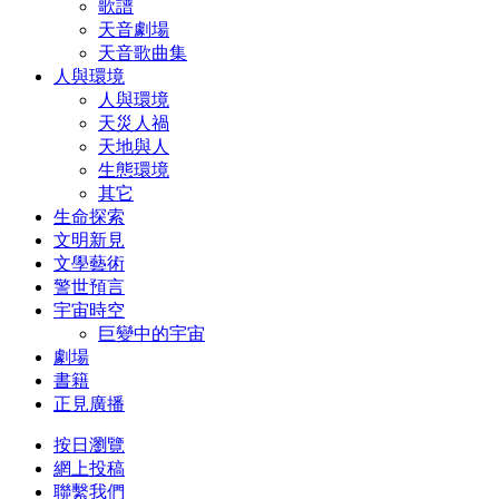
歌譜
天音劇場
天音歌曲集
人與環境
人與環境
天災人禍
天地與人
生態環境
其它
生命探索
文明新見
文學藝術
警世預言
宇宙時空
巨變中的宇宙
劇場
書籍
正見廣播
按日瀏覽
網上投稿
聯繫我們