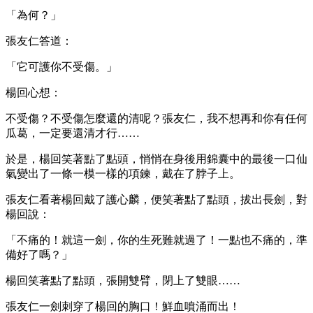
「為何？」
張友仁答道：
「它可護你不受傷。」
楊回心想：
不受傷？不受傷怎麼還的清呢？張友仁，我不想再和你有任何
瓜葛，一定要還清才行……
於是，楊回笑著點了點頭，悄悄在身後用錦囊中的最後一口仙
氣變出了一條一模一樣的項鍊，戴在了脖子上。
張友仁看著楊回戴了護心麟，便笑著點了點頭，拔出長劍，對
楊回說：
「不痛的！就這一劍，你的生死難就過了！一點也不痛的，準
備好了嗎？」
楊回笑著點了點頭，張開雙臂，閉上了雙眼……
張友仁一劍刺穿了楊回的胸口！鮮血噴涌而出！