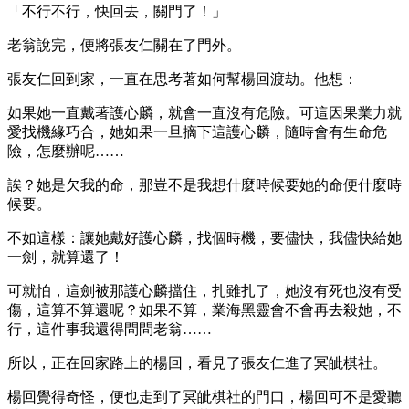
「不行不行，快回去，關門了！」
老翁說完，便將張友仁關在了門外。
張友仁回到家，一直在思考著如何幫楊回渡劫。他想：
如果她一直戴著護心麟，就會一直沒有危險。可這因果業力就
愛找機緣巧合，她如果一旦摘下這護心麟，隨時會有生命危
險，怎麼辦呢……
誒？她是欠我的命，那豈不是我想什麼時候要她的命便什麼時
候要。
不如這樣：讓她戴好護心麟，找個時機，要儘快，我儘快給她
一劍，就算還了！
可就怕，這劍被那護心麟擋住，扎雖扎了，她沒有死也沒有受
傷，這算不算還呢？如果不算，業海黑靈會不會再去殺她，不
行，這件事我還得問問老翁……
所以，正在回家路上的楊回，看見了張友仁進了冥皉棋社。
楊回覺得奇怪，便也走到了冥皉棋社的門口，楊回可不是愛聽