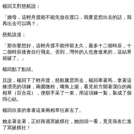
楊回又對慈航說：
「姨母，這輕舟渡能不能先放在渡口，我要是想出去的話，我
再出去可以嗎？」
慈航說道：
「那你要想好，這輕舟渡不能停留太久，最多十二個時辰，十
二個時辰後會自行飛走。否則，灣外的人也會進來的，這結界
就破了。」
楊回點了點頭。
且說，楊回下了輕舟渡，慈航騰雲而去，楊回牽著馬，拿著這
條漂亮的項鍊，兩腮微粉，嘴角上揚，看見前方開著潔白的兩
相草（百合花），便順手采了一束，用這項鍊一紮，紮成了個
同心結。
楊回欣喜的拿著這束兩相草往家去了。
她走著走著，正好路過冥皉棋社，她抬頭一看，竟見張友仁進
了冥皉棋社！