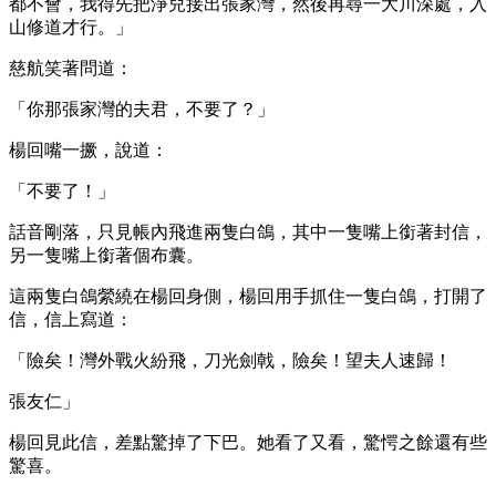
都不會，我得先把淨兒接出張家灣，然後再尋一大川深處，入
山修道才行。」
慈航笑著問道：
「你那張家灣的夫君，不要了？」
楊回嘴一撅，說道：
「不要了！」
話音剛落，只見帳內飛進兩隻白鴿，其中一隻嘴上銜著封信，
另一隻嘴上銜著個布囊。
這兩隻白鴿縈繞在楊回身側，楊回用手抓住一隻白鴿，打開了
信，信上寫道：
「險矣！灣外戰火紛飛，刀光劍戟，險矣！望夫人速歸！
張友仁」
楊回見此信，差點驚掉了下巴。她看了又看，驚愕之餘還有些
驚喜。