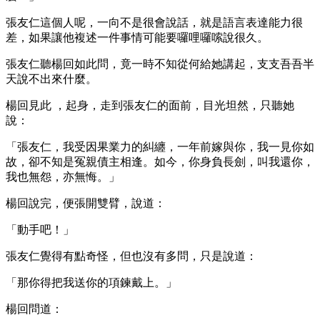
張友仁這個人呢，一向不是很會說話，就是語言表達能力很
差，如果讓他複述一件事情可能要囉哩囉嗦說很久。
張友仁聽楊回如此問，竟一時不知從何給她講起，支支吾吾半
天說不出來什麼。
楊回見此 ，起身，走到張友仁的面前，目光坦然，只聽她
說：
「張友仁，我受因果業力的糾纏，一年前嫁與你，我一見你如
故，卻不知是冤親債主相逢。如今，你身負長劍，叫我還你，
我也無怨，亦無悔。」
楊回說完，便張開雙臂，說道：
「動手吧！」
張友仁覺得有點奇怪，但也沒有多問，只是說道：
「那你得把我送你的項鍊戴上。」
楊回問道：