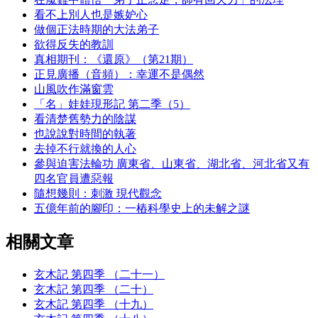
看不上別人也是嫉妒心
做個正法時期的大法弟子
欲得反失的教訓
真相期刊：《還原》（第21期）
正見廣播（音頻）：幸運不是偶然
山風吹作滿窗雲
「名」娃娃現形記 第二季（5）
看清楚舊勢力的陰謀
也說說對時間的執著
去掉不行就換的人心
參與迫害法輪功 廣東省、山東省、湖北省、河北省又有
四名官員遭惡報
隨想幾則：刺激 現代觀念
五億年前的腳印：一樁科學史上的未解之謎
相關文章
玄木記 第四季 （二十一）
玄木記 第四季 （二十）
玄木記 第四季 （十九）