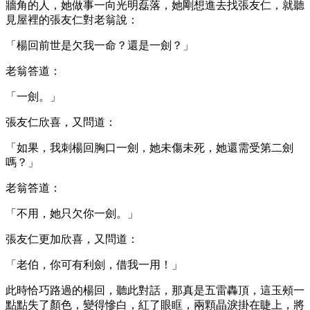
牆角的人，她做事一向光明磊落，她剛想進去找張友仁，就聽
見屋裡的張友仁對老翁說：
「楊回前世是欠我一命？還是一劍？」
老翁答道：
「一劍。」
張友仁欣喜，又問道：
「如果，我刺楊回胸口一劍，她未傷未死，她還需受第二劍
嗎？」
老翁答道：
「不用，她只欠你一劍。」
張友仁更加欣喜，又問道：
「老伯，你可有利劍，借我一用！」
此時恰巧路過的楊回，聽此對話，那真是五雷轟頂，這玉頰一
點點失了顏色，變得慘白，紅了眼眶，兩顆晶淚掛在睫上，將