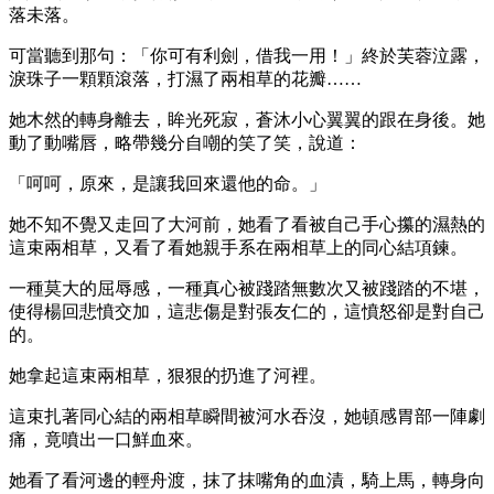
落未落。
可當聽到那句：「你可有利劍，借我一用！」終於芙蓉泣露，
淚珠子一顆顆滾落，打濕了兩相草的花瓣……
她木然的轉身離去，眸光死寂，蒼沐小心翼翼的跟在身後。她
動了動嘴唇，略帶幾分自嘲的笑了笑，說道：
「呵呵，原來，是讓我回來還他的命。」
她不知不覺又走回了大河前，她看了看被自己手心攥的濕熱的
這束兩相草，又看了看她親手系在兩相草上的同心結項鍊。
一種莫大的屈辱感，一種真心被踐踏無數次又被踐踏的不堪，
使得楊回悲憤交加，這悲傷是對張友仁的，這憤怒卻是對自己
的。
她拿起這束兩相草，狠狠的扔進了河裡。
這束扎著同心結的兩相草瞬間被河水吞沒，她頓感胃部一陣劇
痛，竟噴出一口鮮血來。
她看了看河邊的輕舟渡，抹了抹嘴角的血漬，騎上馬，轉身向