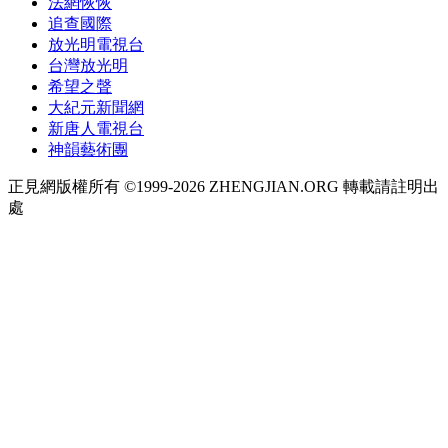
法網恢恢
追查國際
放光明電視台
台灣放光明
希望之聲
大紀元新聞網
新唐人電視台
神韻藝術團
正見網版權所有 ©1999-2026 ZHENGJIAN.ORG 轉載請註明出
處