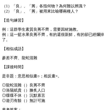
（1）「良」、「莠」各指何物？為何難以辨識？
（2）「良」、「莠」被用來比喻哪兩種人？
【造句練習】
例：這群學生素質良莠不齊，需要因材施教。
例：這一籃水果良莠不齊，有的還很新鮮，有的卻已經爛掉
了。
【相似成語】
參差不齊、龍蛇混雜
【課後時間】
是非題：意思相似畫○；相反畫×。
◎龍蛇混雜（）良莠不齊
◎洛陽紙貴（）膾炙人口
◎喋喋不休（）沉默寡言
◎遊刃有餘（）無計可施
參考答案：