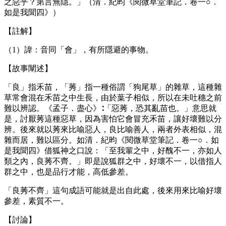
之惡乎？第言無隱。」（清．紀昀《閱微草堂筆記．卷一○．
如是我聞四》）
【註解】
（1）諱：音同「會」，有所隱避的事物。
【故事闡述】
「良」指禾苗，「莠」指一種俗謂「狗尾草」的雜草，這種雜
草常會混在禾苗之中生長，由於葉子相似，所以在未吐穗之前
難以辨認。《孟子．盡心》∶「惡莠，恐其亂苗也。」意思就
是，討厭莠這種惡草，因為害怕它會冒充禾苗，讓好壞難以分
辨。後來就以莠來比喻惡人，良比喻善人，兩者外表相似，混
雜而居，難以區分。如清．紀昀《閱微草堂筆記．卷一○．如
是我聞四》借狐神之口說：「至我輩之中，好醜不一，亦如人
類之內，良莠不齊。」即是說狐群之中，好壞不一，以借指人
群之中，也是品行才能，高低參差。
「良莠不齊」這句成語可能就是出自此處，後來用來比喻好壞
參差，素質不一。
【討論】