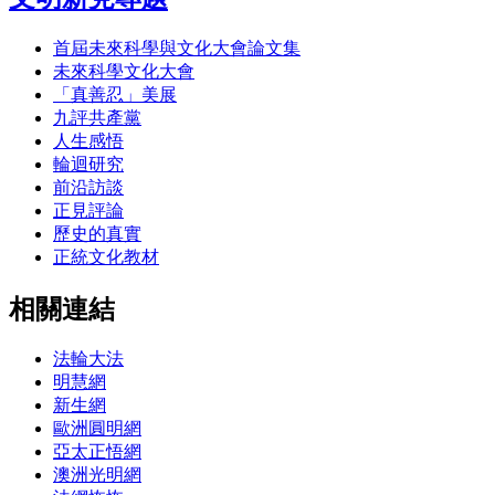
首屆未來科學與文化大會論文集
未來科學文化大會
「真善忍」美展
九評共產黨
人生感悟
輪迴研究
前沿訪談
正見評論
歷史的真實
正統文化教材
相關連結
法輪大法
明慧網
新生網
歐洲圓明網
亞太正悟網
澳洲光明網