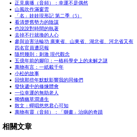
正見廣播（音頻）：幸運不是偶然
山風吹作滿窗雲
「名」娃娃現形記 第二季（5）
看清楚舊勢力的陰謀
也說說對時間的執著
去掉不行就換的人心
參與迫害法輪功 廣東省、山東省、湖北省、河北省又有
四名官員遭惡報
隨想幾則：刺激 現代觀念
五億年前的腳印：一樁科學史上的未解之謎
萬物有言：一紙載千年
小松的故事
回憶那些年默默影響我的同修們
發快遞中的修煉體會
一位幸運的無助老人
獨憐幽草澗邊生
散文：蟬唱悠悠君心可知
萬物有靈（音頻）：「獅畫」治病的奇蹟
相關文章