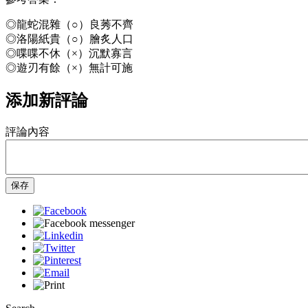
◎龍蛇混雜（○）良莠不齊
◎洛陽紙貴（○）膾炙人口
◎喋喋不休（×）沉默寡言
◎遊刃有餘（×）無計可施
添加新評論
評論內容
保存