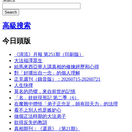
Search
Search
高級搜索
今日頭版
《清流》月報 第251期（印刷版）
大法福澤眾生
給馬來西亞華人講真相的修煉經歷和心得
對「好壞出自一念」的個人理解
正見週刊（錄音版）：20260715-20260721
人生抉擇
莫名的恐懼，來自前世的記憶
「名」娃娃現形記 第二季（6）
在魔難中體悟「弟子正念足，師有回天力」的法理
看不上別人也是嫉妒心
做個正法時期的大法弟子
欲得反失的教訓
真相期刊：《還原》（第21期）