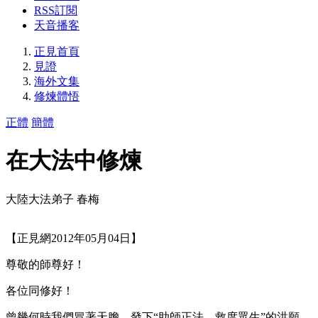
RSS訂閱
天音播客
正見首頁
見證
海外文集
修煉體悟
正體
簡體
在大法中修煉
大陸大法弟子 春梅
【正見網2012年05月04日】
尊敬的師尊好！
各位同修好！
曾幾何時我們冒著天膽，發下“助師正法，救度眾生”的洪願，