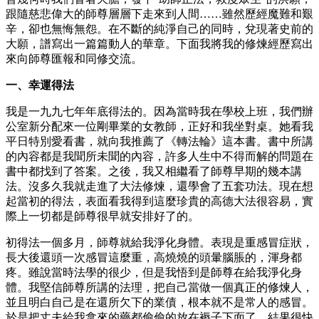
跟隨慈悲偉大的師尊層層下走來到人間……雖然歷經魔難和艱
辛，卻也無悔無怨。在不斷的純淨自己的同時，兌現著史前的
大願，譜寫出一篇篇動人的華章。下面我將我的修煉經歷寫出
來向師尊匯報和同修交流。
一、幸運得法
我是一九九七年年底得法的。因為當時我在學校上班，我們辦
公室新分配來一位剛畢業的女教師，正好和我坐對桌。她看我
平日特別愛看書，就向我推薦了《轉法輪》這本書。書中所講
的內容都是我聞所未聞的內容，許多人生中不得而解的問題在
書中都找到了答案。之後，我又相繼看了師尊早期的幾本講
法。沒多久我就走進了大法修煉，還學會了五套功法。現在想
起當初的得法，表面看我得到這麼珍貴的高德大法很容易，實
際上一切都是師尊很早就安排好了的。
初得法一個多月，師尊就給我淨化身體。表現是重感冒症狀，
長大後還頭一次感冒這麼重，高燒燒的頭暈腦脹的，渾身都
疼。雖說當時法學的很少，但是我悟到是師尊在給我淨化身
體。我堅信師尊所講的法理，把自己當做一個真正的修煉人，
並且明白自己是在還所欠下的業債，根本就不是常人的感冒。
於是把丈夫給我拿來的藥都偷偷的放在褥子下面了，結果很快