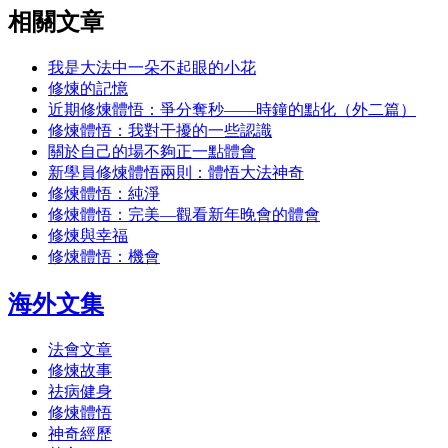
相關文章
我是大法中一朵不起眼的小花
修煉的記憶
近期修煉體悟：爭分奪秒――時鐘的點化（外二篇）
修煉體悟：我對干擾的一些認識
關於自己的場不夠正一點體會
新學員修煉體悟兩則：體悟大法神奇
修煉體悟：純淨
修煉體悟：完美―觀看新年晚會的體會
修煉與幸福
修煉體悟：機會
海外文集
法會文章
修煉故事
祛病健身
修煉體悟
神奇經歷