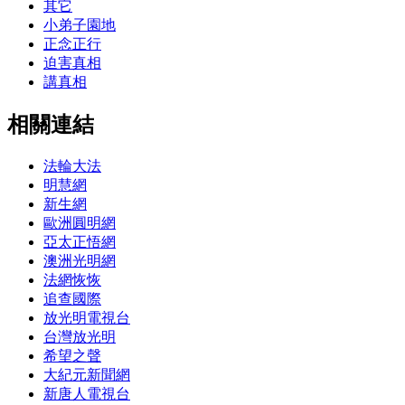
其它
小弟子園地
正念正行
迫害真相
講真相
相關連結
法輪大法
明慧網
新生網
歐洲圓明網
亞太正悟網
澳洲光明網
法網恢恢
追查國際
放光明電視台
台灣放光明
希望之聲
大紀元新聞網
新唐人電視台