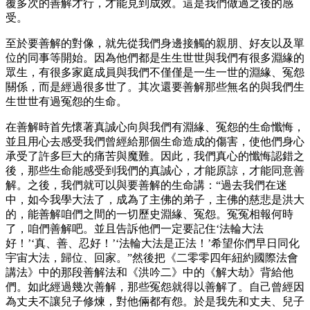
覆多次的善解才行，才能見到成效。這是我們做過之後的感
受。
至於要善解的對像，就先從我們身邊接觸的親朋、好友以及單
位的同事等開始。因為他們都是生生世世與我們有很多淵緣的
眾生，有很多家庭成員與我們不僅僅是一生一世的淵緣、冤怨
關係，而是經過很多世了。其次還要善解那些無名的與我們生
生世世有過冤怨的生命。
在善解時首先懷著真誠心向與我們有淵緣、冤怨的生命懺悔，
並且用心去感受我們曾經給那個生命造成的傷害，使他們身心
承受了許多巨大的痛苦與魔難。因此，我們真心的懺悔認錯之
後，那些生命能感受到我們的真誠心，才能原諒，才能同意善
解。之後，我們就可以與要善解的生命講：“過去我們在迷
中，如今我學大法了，成為了主佛的弟子，主佛的慈悲是洪大
的，能善解咱們之間的一切歷史淵緣、冤怨。冤冤相報何時
了，咱們善解吧。並且告訴他們一定要記住‘法輪大法
好！’‘真、善、忍好！’‘法輪大法是正法！’希望你們早日同化
宇宙大法，歸位、回家。”然後把《二零零四年紐約國際法會
講法》中的那段善解法和《洪吟二》中的《解大劫》背給他
們。如此經過幾次善解，那些冤怨就得以善解了。自己曾經因
為丈夫不讓兒子修煉，對他倆都有怨。於是我先和丈夫、兒子