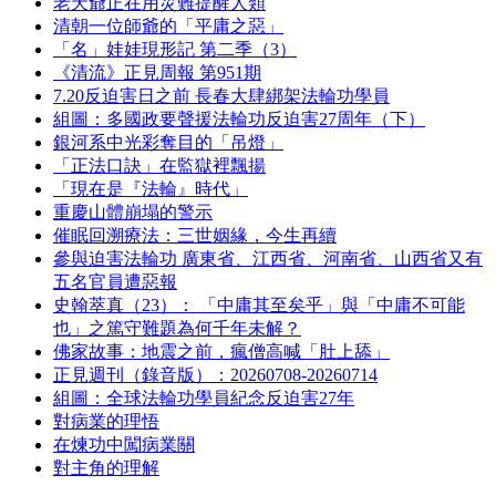
老天爺正在用災難提醒人類
清朝一位師爺的「平庸之惡」
「名」娃娃現形記 第二季（3）
《清流》正見周報 第951期
7.20反迫害日之前 長春大肆綁架法輪功學員
組圖：多國政要聲援法輪功反迫害27周年（下）
銀河系中光彩奪目的「吊燈」
「正法口訣」在監獄裡飄揚
「現在是『法輪』時代」
重慶山體崩塌的警示
催眠回溯療法：三世姻緣，今生再續
參與迫害法輪功 廣東省、江西省、河南省、山西省又有
五名官員遭惡報
史翰萃真（23）： 「中庸其至矣乎」與「中庸不可能
也」之篤守難題為何千年未解？
佛家故事：地震之前，瘋僧高喊「肚上舔」
正見週刊（錄音版）：20260708-20260714
組圖：全球法輪功學員紀念反迫害27年
對病業的理悟
在煉功中闖病業關
對主角的理解