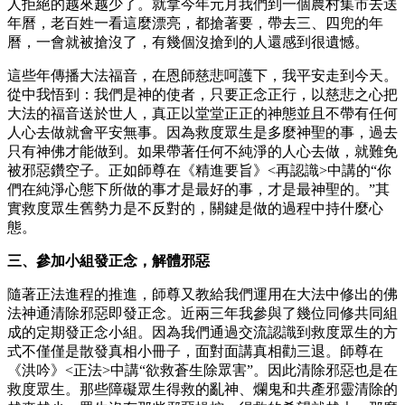
人拒絕的越來越少了。就拿今年元月我們到一個農村集市去送
年曆，老百姓一看這麼漂亮，都搶著要，帶去三、四兜的年
曆，一會就被搶沒了，有幾個沒搶到的人還感到很遺憾。
這些年傳播大法福音，在恩師慈悲呵護下，我平安走到今天。
從中我悟到：我們是神的使者，只要正念正行，以慈悲之心把
大法的福音送於世人，真正以堂堂正正的神態並且不帶有任何
人心去做就會平安無事。因為救度眾生是多麼神聖的事，過去
只有神佛才能做到。如果帶著任何不純淨的人心去做，就難免
被邪惡鑽空子。正如師尊在《精進要旨》<再認識>中講的“你
們在純淨心態下所做的事才是最好的事，才是最神聖的。”其
實救度眾生舊勢力是不反對的，關鍵是做的過程中持什麼心
態。
三、參加小組發正念，解體邪惡
隨著正法進程的推進，師尊又教給我們運用在大法中修出的佛
法神通清除邪惡即發正念。近兩三年我參與了幾位同修共同組
成的定期發正念小組。因為我們通過交流認識到救度眾生的方
式不僅僅是散發真相小冊子，面對面講真相勸三退。師尊在
《洪吟》<正法>中講“欲救蒼生除眾害”。因此清除邪惡也是在
救度眾生。那些障礙眾生得救的亂神、爛鬼和共產邪靈清除的