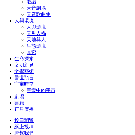
歌譜
天音劇場
天音歌曲集
人與環境
人與環境
天災人禍
天地與人
生態環境
其它
生命探索
文明新見
文學藝術
警世預言
宇宙時空
巨變中的宇宙
劇場
書籍
正見廣播
按日瀏覽
網上投稿
聯繫我們