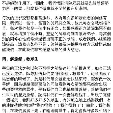
不起絕對作用了。”因此，我們悟到清除邪惡就要先解體舊勢
力所下的盤，那麼我們做事就不至於被它所牽制。
每次的正邪交戰都相當激烈。因為每次參加發正念的同修有
限，我們以一當十、當百的與邪惡交戰，故此每次交戰都很辛
苦。每次我們都發一個小時正念，如果感覺正念清除邪惡不徹
底，就再增加半個小時。慈悲的師尊時刻看護著弟子，每當個
別的同修心性或修煉過程出現不正的狀態，或者我們小組整體
該提高，該修去某些不足，師尊都及時採用各種方式啟悟或點
醒我們，在此我們非常感恩師尊的洪大慈悲。
四、解淵怨，救眾生
宇宙的正法之勢以勢不可擋之勢快速的向前推進著，如今正法
已接近尾聲。師尊點悟我們要“解淵怨，救眾生”，到最後該了
結恩怨的時候了。於是我們每次發正念快結束時，都要做一次
善解，因為據幾個開著修的同修看到每次清除邪惡都會出現一
些想要得救的眾生。平時我們自己也單獨做善解，善解我們生
生世世的歷史淵怨。記得我們在一次善解過程中，出現了這樣
一個場景，看到好多好多的眾生，有的跪在地上感謝我們，有
的連蹦帶跳地歡呼“我們得救了！我們得救了！”由此，我們想
到，在我們層層下走，在輪迴轉世中，肯定會與許多眾生結下