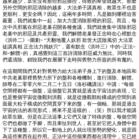
越來越少，眾生沒有那些邪惡操控，得救的希望就越大。那麼
另外空間的邪惡清除的越多，大法弟子講真相，救眾生不也是
更順利，更安全嗎？因此，這兩年多時間，凡是聽到哪裡迫害
嚴重，我們就集中一起，加大力度消除那裡的邪惡。而且，每
次中共邪黨在邪惡老巢召開各種會議，我們就會集中清除邪惡
老巢中的邪惡及共產邪靈。我們解體老巢發正念時在心裡默念
《洪吟二》<圍剿> “天翻地覆人妖邪 欺世大謊陰風切 大法眾
徒講真相 正念法力搗妖穴”，還有默念《洪吟三》中的<正法>
和<解體>的，真感覺到這三首詩清除邪惡威力無比。同時我
們還清除、銷毀我們在層層下走時與舊勢力所簽的所有魔約。
在這期間我們又針對舊勢力給大法弟子身上下的盤及本地區和
中共老巢那裡舊勢力所下的盤和各種機制，進行清除、解體。
師尊在二零零六年二月二十五日《洛杉磯講法》中講：“每個
空間裡都有一個盤，這個盤它其實就是過去宇宙法的表現，它
也是整個宇宙從微觀到洪觀，就是從微觀顆粒構成的空間到表
面最大粒子構成的空間貫穿下來的盤，有一個軸。那就是過去
宇宙的法的表現形式，將來不是這樣的，（笑）所以我才能講
給眾生聽。但是在正法這事上它們又做了特殊的盤，每個空間
它們也都做了手腳，而且牽扯到世人，甚至於它把人身體中都
下了這種盤，所以它一動地上的人就出現形勢的變化，就是因
為這些東西在起作用。正法中這些個東西都在清理中，它已經