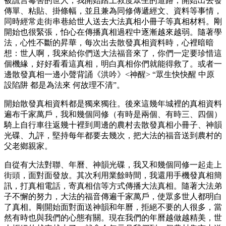
被謊言毒害的世人，我開始踏上救度眾生的道路，開始出去發
傳單、粘貼、掛條幅，並且兼為同修傳遞經文、資料等事情，
同時經常走街串巷給世人送去大法真相小冊子等真相材料。剛
開始也很緊張，怕心在傳播真相過程中逐漸越來越弱。隨著學
法，心性不斷的昇華，每次出去散發真相資料時，心裡暗暗
想：世人啊，我來給你們送大法福音來了，你們一定要珍惜這
個機緣，好好看看這真相，明白真相你們就能得救了。或者一
邊散發真相一邊小聲背誦《洪吟》<神醒> “眾生快快醒 中原
設陷阱 都是為法來 何故理不清”。
開始散發真相資料都是獨來獨往。後來這幾年城裡的真相資料
遍布千家萬戶，我和幾個同修（有時是兩個、有時三、四個）
騎上自行車往返幾十裡到周邊的農村去散發真相小冊子、神韻
光碟、九評，堅持每年都要去幾次，把大法的福音送到農村的
父老鄉親家。
自從有大法對聯、年曆、神韻光碟，我又和幾個同修一起走上
街頭，面對面發放。其次利用業餘時間，我還用手機發真相簡
訊，打真相電話，寄真相信等方式傳播大法真相。隨著大法弟
子不懈的努力，大法的福音傳遍千家萬戶，使眾多世人都明白
了真相。剛開始面對面送神韻和年曆，拒絕不要的人很多，當
然有時也與我們的心態有關。現在我們的年曆越做越精美，世