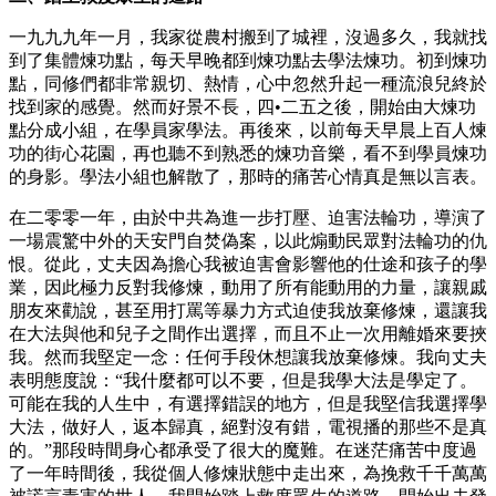
一九九九年一月，我家從農村搬到了城裡，沒過多久，我就找
到了集體煉功點，每天早晚都到煉功點去學法煉功。初到煉功
點，同修們都非常親切、熱情，心中忽然升起一種流浪兒終於
找到家的感覺。然而好景不長，四•二五之後，開始由大煉功
點分成小組，在學員家學法。再後來，以前每天早晨上百人煉
功的街心花園，再也聽不到熟悉的煉功音樂，看不到學員煉功
的身影。學法小組也解散了，那時的痛苦心情真是無以言表。
在二零零一年，由於中共為進一步打壓、迫害法輪功，導演了
一場震驚中外的天安門自焚偽案，以此煽動民眾對法輪功的仇
恨。從此，丈夫因為擔心我被迫害會影響他的仕途和孩子的學
業，因此極力反對我修煉，動用了所有能動用的力量，讓親戚
朋友來勸說，甚至用打罵等暴力方式迫使我放棄修煉，還讓我
在大法與他和兒子之間作出選擇，而且不止一次用離婚來要挾
我。然而我堅定一念：任何手段休想讓我放棄修煉。我向丈夫
表明態度說：“我什麼都可以不要，但是我學大法是學定了。
可能在我的人生中，有選擇錯誤的地方，但是我堅信我選擇學
大法，做好人，返本歸真，絕對沒有錯，電視播的那些不是真
的。”那段時間身心都承受了很大的魔難。在迷茫痛苦中度過
了一年時間後，我從個人修煉狀態中走出來，為挽救千千萬萬