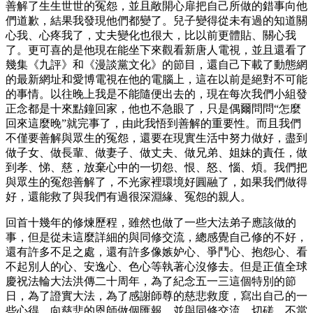
善解了生生世世的冤怨，並且敞開心扉把自己所做的錯事向他
們道歉，結果我發現他們都變了。兒子變得從未有過的知道關
心我、心疼我了，丈夫變化也很大，比以前更體貼、關心我
了。更可喜的是他現在能坐下來觀看新唐人電視，並且還看了
幾集《九評》和《漫談黨文化》的節目，還自己下載了動態網
的最新網址和愛博電視在他的電腦上，這在以前是絕對不可能
的事情。以往晚上我是不能隨便出去的，現在每次我們小組發
正念都是十來點鐘回家，他也不急眼了，只是偶爾問問“怎麼
回來這麼晚”就完事了，由此我悟到善解的重要性。而且我們
不僅要善解與眾生的冤怨，還要在現實生活中努力做好，盡到
做子女、做長輩、做妻子、做丈夫、做兄弟、姐妹的責任，做
到孝、悌、慈，放棄心中的一切怨、恨、怒、惱、煩。我們把
與眾生的冤怨善解了，不光家裡環境好圓融了，如果我們做得
好，還能救了與我們有過很深淵緣、冤怨的親人。
回首十幾年的修煉歷程，雖然也做了一些大法弟子應該做的
事，但是從未這麼詳細的與同修交流，總感覺自己修的不好，
還有許多不足之處，還有許多像嫉妒心、爭鬥心、抱怨心、看
不起別人的心、安逸心、色心等執著心沒修去。但是正值全球
慶祝法輪大法洪傳二十周年，為了紀念五一三這個特別的節
日，為了證實大法，為了感謝師尊的慈悲救度，寫出自己的一
些心得，向慈悲的恩師做個匯報，並與同修交流、切磋。不當