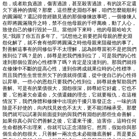
怨，或者欺負過誰，傷害過誰，甚至殺害過誰，有的說不定還
欠下過神的債呢？那麼，這些歷史淵怨不解，咱們怎麼能順利
的圓滿呢？還記得曾經聽見過的那個修煉故事吧，一個修煉人
在即將圓滿飛升之時，禁不住他母親的千呼萬喚，動了人心，
致使自己的修行毀於一旦。當他掉下來時，他的母親哈哈大
笑,“我跟了你五百多年了。”試想他之前要把與母親的歷史淵
怨化解了，就不會有他即將圓滿之時他母親來阻礙他的事了。
對善解這事有的同修似乎不太理解，認為師尊當初不是把我們
推到位了嗎？是的，師尊是把我們推到位了，可是我們的心性
達到那個位置的心性標準了嗎？肯定是沒達到的。那我們就得
在修煉中不斷的提高心性，達到你將成就果位時的心性標準，
而且我們生生世世所欠下的債就得償還，從中使自己的心性得
以昇華。一些小的恩怨只要我們心性到位，師尊就會幫助我們
善解。可是有的業債很大，淵怨很深，師尊給它好處，它也不
要，它抱著欠命還命，欠債還錢的理念，它就要報仇，在這種
情況下，我們身體和修煉中出現的干擾只靠發正念，一味的清
除是不好使的，向內找見效也不太大，更不能消極承受。那麼
我們就可以試著與前面提到的與我們有淵怨的那些生命善解，
如果你真心與它們善解之後，它還來干擾、迫害你，這時任何
生命都挑不出理來，你就可以正念清除它。然而，假如你與那
個生命的怨很大，只善解一兩次也未必能徹底善解，而是要反