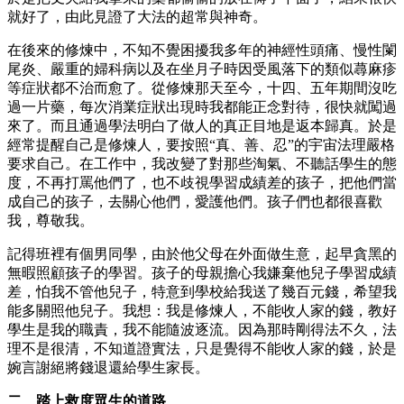
就好了，由此見證了大法的超常與神奇。
在後來的修煉中，不知不覺困擾我多年的神經性頭痛、慢性闌
尾炎、嚴重的婦科病以及在坐月子時因受風落下的類似蕁麻疹
等症狀都不治而愈了。從修煉那天至今，十四、五年期間沒吃
過一片藥，每次消業症狀出現時我都能正念對待，很快就闖過
來了。而且通過學法明白了做人的真正目地是返本歸真。於是
經常提醒自己是修煉人，要按照“真、善、忍”的宇宙法理嚴格
要求自己。在工作中，我改變了對那些淘氣、不聽話學生的態
度，不再打罵他們了，也不歧視學習成績差的孩子，把他們當
成自己的孩子，去關心他們，愛護他們。孩子們也都很喜歡
我，尊敬我。
記得班裡有個男同學，由於他父母在外面做生意，起早貪黑的
無暇照顧孩子的學習。孩子的母親擔心我嫌棄他兒子學習成績
差，怕我不管他兒子，特意到學校給我送了幾百元錢，希望我
能多關照他兒子。我想：我是修煉人，不能收人家的錢，教好
學生是我的職責，我不能隨波逐流。因為那時剛得法不久，法
理不是很清，不知道證實法，只是覺得不能收人家的錢，於是
婉言謝絕將錢退還給學生家長。
二、踏上救度眾生的道路