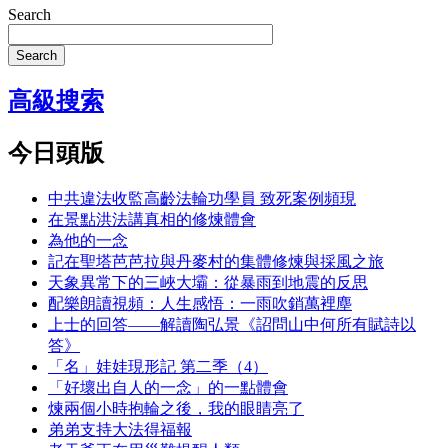
Search
Search
高級搜索
今日頭版
中共違法收監高齡法輪功學員 致死案例頻現
在景點洪法講真相的修煉體會
為他的一念
記在聖塔芭芭拉與丹麥村的集體修煉與採風之旅
天象異常下的三峽大壩：從暴雨到地震的反思
配樂朗讀視頻：人生感悟：一雨吹銷萬裡塵
上士的回答——解讀陶弘景《詔問山中何所有賦詩以
答》
「名」娃娃現形記 第二季（4）
「好壞出自人的一念」的一點體會
煉兩個小時抱輪之後，我的眼睛亮了
弟弟支持大法得福報