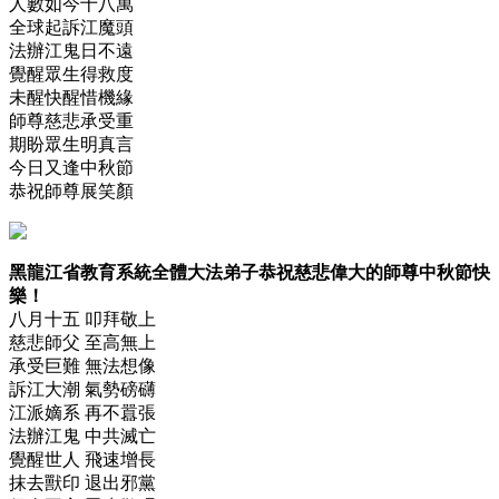
人數如今十八萬
全球起訴江魔頭
法辦江鬼日不遠
覺醒眾生得救度
未醒快醒惜機緣
師尊慈悲承受重
期盼眾生明真言
今日又逢中秋節
恭祝師尊展笑顏
黑龍江省教育系統全體大法弟子恭祝慈悲偉大的師尊中秋節快
樂！
八月十五 叩拜敬上
慈悲師父 至高無上
承受巨難 無法想像
訴江大潮 氣勢磅礴
江派嫡系 再不囂張
法辦江鬼 中共滅亡
覺醒世人 飛速增長
抹去獸印 退出邪黨