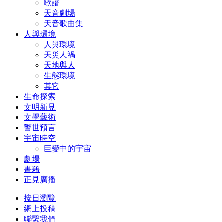
歌譜
天音劇場
天音歌曲集
人與環境
人與環境
天災人禍
天地與人
生態環境
其它
生命探索
文明新見
文學藝術
警世預言
宇宙時空
巨變中的宇宙
劇場
書籍
正見廣播
按日瀏覽
網上投稿
聯繫我們