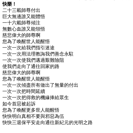
快樂！
二十三載師尊付出
巨大無邊誰又能體悟
一十六載師尊傾注
無數心血誰又能領悟
慈悲偉大的師尊啊
您為了喚醒世人能醒悟
一次一次給我們指引迷途
一次一次用法理教誨我們善念永駐
一次一次使我們邁過艱難險阻
使我們走向了通往回家的路
慈悲偉大的師尊啊
您為了喚醒世人能醒悟
一次一次傾盡所有做出了無量的付出
一次一次把時間延續
一次一次把得救的機緣捧給眾生
如今首惡被起訴
您為了喚醒更多世人能醒悟
快快明白真相不要與邪惡為伍
快快三退保平安走向通往新紀元的光明之路