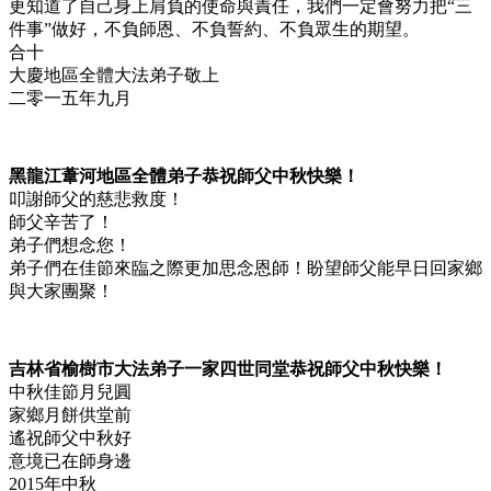
更知道了自己身上肩負的使命與責任，我們一定會努力把“三
件事”做好，不負師恩、不負誓約、不負眾生的期望。
合十
大慶地區全體大法弟子敬上
二零一五年九月
黑龍江葦河地區全體弟子恭祝師父中秋快樂！
叩謝師父的慈悲救度！
師父辛苦了！
弟子們想念您！
弟子們在佳節來臨之際更加思念恩師！盼望師父能早日回家鄉
與大家團聚！
吉林省榆樹市大法弟子一家四世同堂恭祝師父中秋快樂！
中秋佳節月兒圓
家鄉月餅供堂前
遙祝師父中秋好
意境已在師身邊
2015年中秋