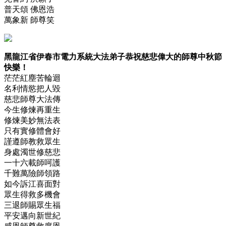
普天頌 佛恩浩
萬象新 師尊笑
黑龍江省伊春市電力系統大法弟子恭祝慈悲偉大的師尊中秋節
快樂！
茫茫紅塵苦輪迴
名利情慾把人毀
慈悲師尊大法傳
今生修煉再重生
修煉美妙無法表
只有實修體會好
謹遵師教救眾生
身處濁世修慈悲
一十六載師呵護
千難萬險師領路
如今訴江喜面對
眾生得救多機會
三退師賜眾生福
平安邁向新世紀