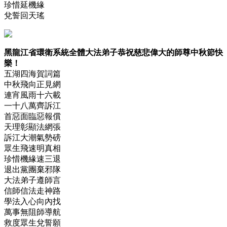
珍惜延機緣
兌誓回天瑤
黑龍江省環衛系統全體大法弟子恭祝慈悲偉大的師尊中秋節快
樂！
五湖四海賀詞篇
中秋飛向正見網
連宵風雨十六載
一十八萬齊訴江
首惡面臨惡報償
天理彰顯法網張
訴江大潮氣勢磅
眾生飛速明真相
珍惜機緣速三退
退出黨團棄邪隊
大法弟子遵師言
信師信法走神路
學法入心向內找
萬事無阻師導航
救度眾生兌誓願