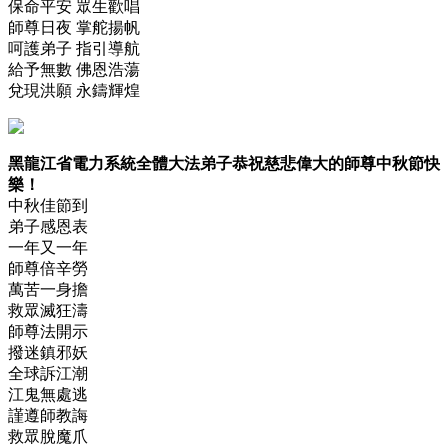
保命平安 眾生歡唱
師尊日夜 掌舵揚帆
呵護弟子 指引導航
給予無數 佛恩浩蕩
兌現洪願 永鑄輝煌
黑龍江省電力系統全體大法弟子恭祝慈悲偉大的師尊中秋節快
樂！
中秋佳節到
弟子感恩表
一年又一年
師尊倍辛勞
萬苦一身擔
救眾滅狂濤
師尊法開示
撥迷鎮邪妖
全球訴江潮
江鬼無處逃
謹遵師教誨
救眾脫魔爪