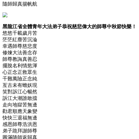
隨師歸真揚帆航
黑龍江省全體青年大法弟子恭祝慈悲偉大的師尊中秋節快樂！
悠悠千載歲月苦
茫茫紅塵苦沉淪
幸遇師尊慈悲度
修煉大法善念存
師尊教誨真善忍
擺脫名利情慾渾
心正念正救眾生
千難萬險正念純
亙古未有蟾妖現
笑對訴江心暢然
訴江大潮誰敢擋
走向地獄苦無邊
勸君順應天象變
快快三退福無邊
感恩師尊浩洪恩
弟子跪拜謝師尊
圓滿隨師返歸真