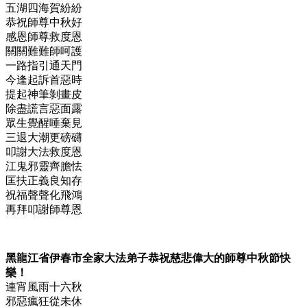
五湖四海賀紛紛
恭祝師尊中秋好
感恩師尊救度恩
關關難難師呵護
一路指引通天門
今逢起訴首惡時
提起神筆剝畫皮
除盡謊言惡面露
眾生覺醒唾棄見
三退大潮更磅礴
叩謝大法救度恩
江鬼邪靈齊膽怯
匡扶正義良知存
祝福聲聲化飛鴻
再拜叩謝師尊恩
黑龍江省伊春市全家大法弟子恭祝慈悲偉大的師尊中秋節快
樂！
連宵風雨十六秋
邪惡瘋狂從未休