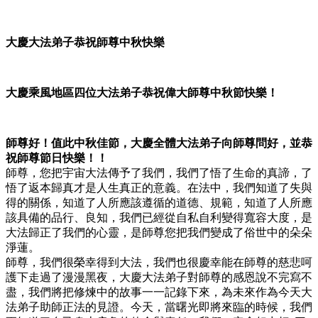
大慶大法弟子恭祝師尊中秋快樂
大慶乘風地區四位大法弟子恭祝偉大師尊中秋節快樂！
師尊好！值此中秋佳節，大慶全體大法弟子向師尊問好，並恭
祝師尊節日快樂！！
師尊，您把宇宙大法傳予了我們，我們了悟了生命的真諦，了
悟了返本歸真才是人生真正的意義。在法中，我們知道了失與
得的關係，知道了人所應該遵循的道德、規範，知道了人所應
該具備的品行、良知，我們已經從自私自利變得寬容大度，是
大法歸正了我們的心靈，是師尊您把我們變成了俗世中的朵朵
淨蓮。
師尊，我們很榮幸得到大法，我們也很慶幸能在師尊的慈悲呵
護下走過了漫漫黑夜，大慶大法弟子對師尊的感恩說不完寫不
盡，我們將把修煉中的故事一一記錄下來，為未來作為今天大
法弟子助師正法的見證。今天，當曙光即將來臨的時候，我們