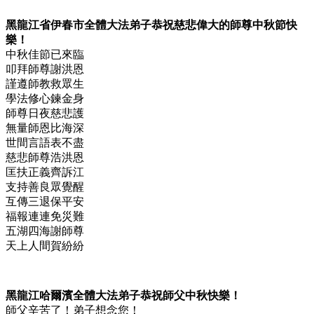
黑龍江省伊春市全體大法弟子恭祝慈悲偉大的師尊中秋節快
樂！
中秋佳節已來臨
叩拜師尊謝洪恩
謹遵師教救眾生
學法修心鍊金身
師尊日夜慈悲護
無量師恩比海深
世間言語表不盡
慈悲師尊浩洪恩
匡扶正義齊訴江
支持善良眾覺醒
互傳三退保平安
福報連連免災難
五湖四海謝師尊
天上人間賀紛紛
黑龍江哈爾濱全體大法弟子恭祝師父中秋快樂！
師父辛苦了！弟子想念您！