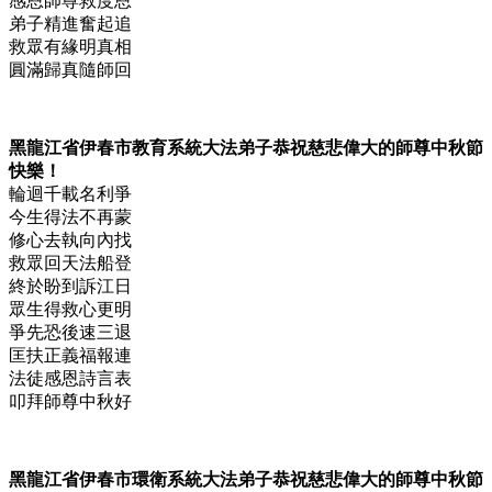
感恩師尊救度恩
弟子精進奮起追
救眾有緣明真相
圓滿歸真隨師回
黑龍江省伊春市教育系統大法弟子恭祝慈悲偉大的師尊中秋節
快樂！
輪迴千載名利爭
今生得法不再蒙
修心去執向內找
救眾回天法船登
終於盼到訴江日
眾生得救心更明
爭先恐後速三退
匡扶正義福報連
法徒感恩詩言表
叩拜師尊中秋好
黑龍江省伊春市環衛系統大法弟子恭祝慈悲偉大的師尊中秋節