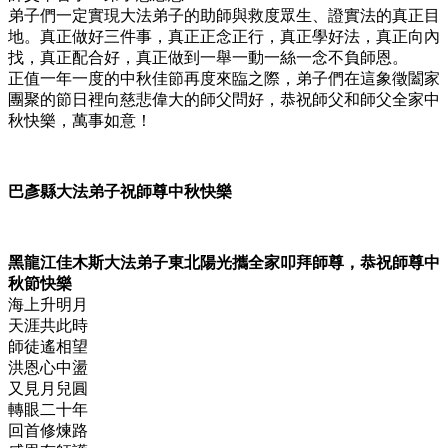
弟子們一定實現大法弟子的助師與救度眾生、證實法的真正目
地。真正做好三件事，真正正念正行，真正學好法，真正向內
找，真正配合好，真正做到一舉一動一絲一念不負師恩。
正值一年一度的中秋佳節再度來臨之際，弟子們在這象徵闔家
團聚的節日裡向慈悲偉大的師父問好，恭祝師父和師父全家中
秋快樂，萬事如意！
巴彥縣大法弟子祝師尊中秋快樂
黑龍江佳木斯大法弟子東北陽光攜全家叩拜師尊，恭祝師尊中
秋節快樂
海上升明月
天涯共此時
師徒遙相望
洪恩心中盪
又見月兒圓
轉眼二十年
回首修煉路