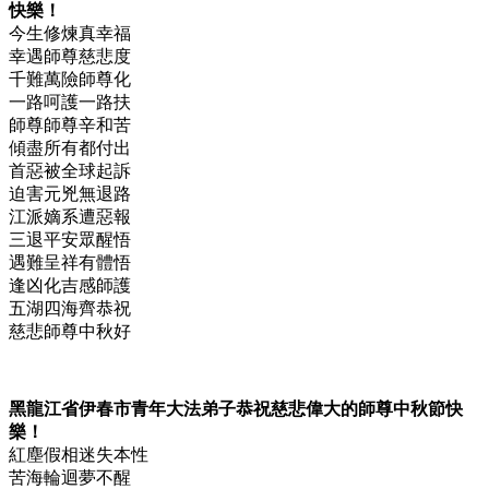
快樂！
今生修煉真幸福
幸遇師尊慈悲度
千難萬險師尊化
一路呵護一路扶
師尊師尊辛和苦
傾盡所有都付出
首惡被全球起訴
迫害元兇無退路
江派嫡系遭惡報
三退平安眾醒悟
遇難呈祥有體悟
逢凶化吉感師護
五湖四海齊恭祝
慈悲師尊中秋好
黑龍江省伊春市青年大法弟子恭祝慈悲偉大的師尊中秋節快
樂！
紅塵假相迷失本性
苦海輪迴夢不醒