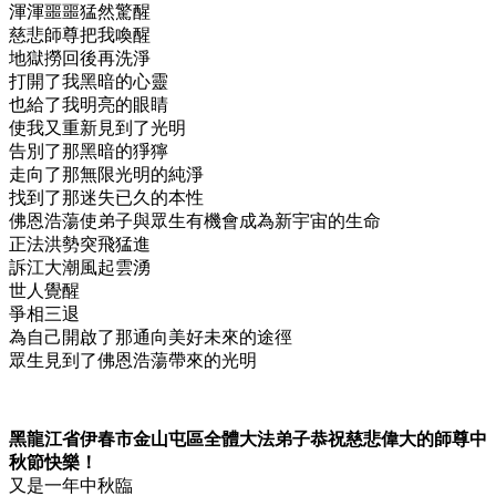
渾渾噩噩猛然驚醒
慈悲師尊把我喚醒
地獄撈回後再洗淨
打開了我黑暗的心靈
也給了我明亮的眼睛
使我又重新見到了光明
告別了那黑暗的猙獰
走向了那無限光明的純淨
找到了那迷失已久的本性
佛恩浩蕩使弟子與眾生有機會成為新宇宙的生命
正法洪勢突飛猛進
訴江大潮風起雲湧
世人覺醒
爭相三退
為自己開啟了那通向美好未來的途徑
眾生見到了佛恩浩蕩帶來的光明
黑龍江省伊春市金山屯區全體大法弟子恭祝慈悲偉大的師尊中
秋節快樂！
又是一年中秋臨