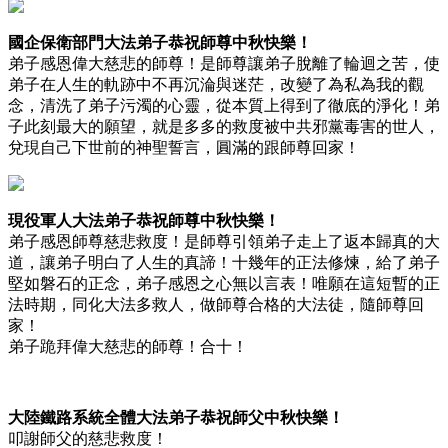
國企保衛部門大法弟子恭祝師尊中秋快樂！
弟子感恩偉大慈悲的師尊！是師尊讓弟子脫離了輪迴之苦，使
弟子在人生的軌跡中不再沉淪與迷茫，改變了為私為我的觀
念，清洗了弟子污濁的心靈，從本質上得到了徹底的淨化！弟
子此刻最大的願望，就是多多的救度被中共邪黨毒害的世人，
兌現自己下世前的神聖誓言，圓滿的跟師尊回家！
現役軍人大法弟子恭祝師尊中秋快樂！
弟子感恩師尊慈悲救度！是師尊引領弟子走上了返本歸真的大
道，讓弟子明白了人生的真諦！十幾年的正法修煉，給了弟子
堅如磐石的正念，弟子感恩之心無以言表！唯願在這短暫的正
法時期，同化大法多救人，做師尊合格的大法徒，隨師尊回
家！
弟子跪拜偉大慈悲的師尊！合十！
大陸鐵路系統全體大法弟子恭祝師父中秋快樂！
叩謝師父的慈悲救度！