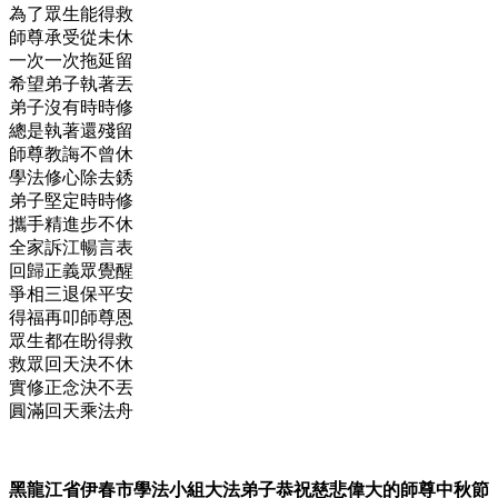
為了眾生能得救
師尊承受從未休
一次一次拖延留
希望弟子執著丟
弟子沒有時時修
總是執著還殘留
師尊教誨不曾休
學法修心除去銹
弟子堅定時時修
攜手精進步不休
全家訴江暢言表
回歸正義眾覺醒
爭相三退保平安
得福再叩師尊恩
眾生都在盼得救
救眾回天決不休
實修正念決不丟
圓滿回天乘法舟
黑龍江省伊春市學法小組大法弟子恭祝慈悲偉大的師尊中秋節