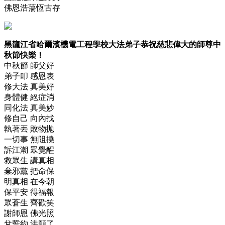
佛恩浩蕩恆古存
黑龍江省哈爾濱機電工程學校大法弟子恭祝慈悲偉大的師尊中
秋節快樂！
中秋節 師父好
弟子叩 感恩表
修大法 真美好
身體健 絕症消
同化法 真美妙
修自己 向內找
執著丟 敗物拋
一切事 無阻撓
訴江潮 眾覺醒
救眾生 講真相
棄邪黨 把命保
明真相 在今朝
保平安 得福報
眾蒼生 齊歡笑
謝師恩 佛光照
兌誓約 洪願了