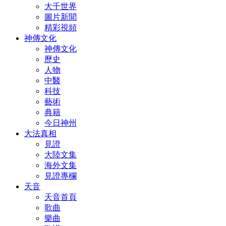
大千世界
圖片新聞
精彩視頻
神傳文化
神傳文化
歷史
人物
中醫
科技
藝術
典籍
今日神州
大法真相
見證
大陸文集
海外文集
見證專欄
天音
天音首頁
歌曲
樂曲