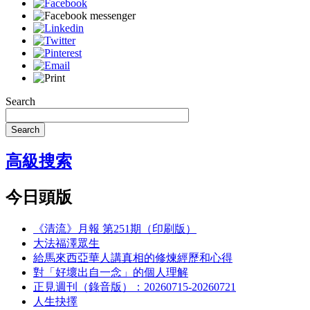
Search
Search
高級搜索
今日頭版
《清流》月報 第251期（印刷版）
大法福澤眾生
給馬來西亞華人講真相的修煉經歷和心得
對「好壞出自一念」的個人理解
正見週刊（錄音版）：20260715-20260721
人生抉擇