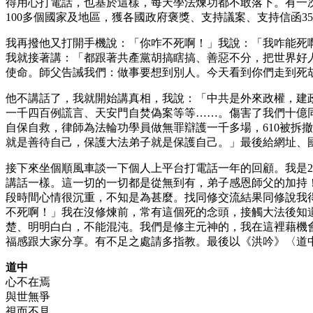
得用心打電話，也基於這樣，每天學法煉功都不敢落下。有一
100多個國家及地區，獲各國政府褒獎、支持議案、支持信函350
我再撥他又打開手機說：「你咋不死啊！」我說：「我咋能死
我就接著講：「都跟著共產黨胡搞瞎搞、善惡不分，把世界好
使命。師父告誡我們：做事要想到別人。今天看到你們走到死
他不講話了，我就開始講真相，我說：「中共是外來政權，建
一千四百例謊言、天安門自焚偽案等等……。傷害了我們十億
自保自救，律師為法輪功學員做無罪辯護一千多場，610被拆
就是善待自己，保護大法弟子就是保護自己。」最後給網址、
接下來坐個順風車談一下個人上平台打電話一年的回顧。我是2
講話一樣。這一切的一切都是從無到有，弟子感恩師父的加持
段時間心情很沉重，不知是為甚麼。找同修交流結果同修說我
不死啊！」我在沒修煉前，常有這個死的念頭，接觸大法後知
楚、明明白白，不能混沌。我們是修主元神的，我在這裡藉機
福感跟大家分享。有不足之處請多指教。最後以《洪吟》〈道
道中
心不在焉
與世無爭
視而不見