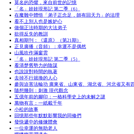
莫名的恐懼，來自前世的記憶
「名」娃娃現形記 第二季（6）
在魔難中體悟「弟子正念足，師有回天力」的法理
看不上別人也是嫉妒心
做個正法時期的大法弟子
欲得反失的教訓
真相期刊：《還原》（第21期）
正見廣播（音頻）：幸運不是偶然
山風吹作滿窗雲
「名」娃娃現形記 第二季（5）
看清楚舊勢力的陰謀
也說說對時間的執著
去掉不行就換的人心
參與迫害法輪功 廣東省、山東省、湖北省、河北省又有
隨想幾則：刺激 現代觀念
五億年前的腳印：一樁科學史上的未解之謎
萬物有言：一紙載千年
小松的故事
回憶那些年默默影響我的同修們
發快遞中的修煉體會
一位幸運的無助老人