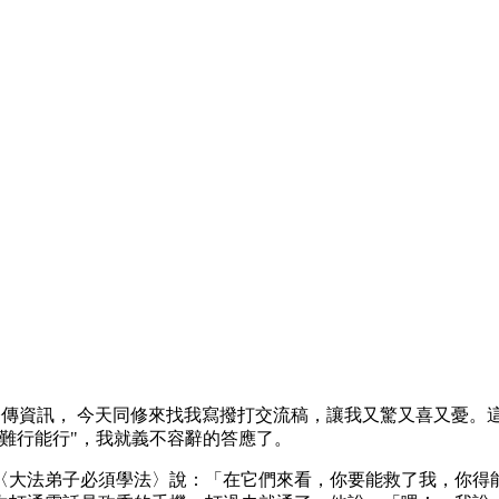
到同修傳資訊， 今天同修來找我寫撥打交流稿，讓我又驚又喜又憂
難行能行"，我就義不容辭的答應了。
〈大法弟子必須學法〉說：「在它們來看，你要能救了我，你得