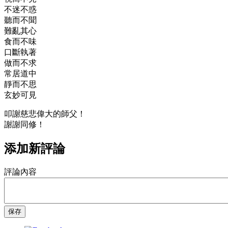
不迷不惑
聽而不聞
難亂其心
食而不味
口斷執著
做而不求
常居道中
靜而不思
玄妙可見
叩謝慈悲偉大的師父！
謝謝同修！
添加新評論
評論內容
保存