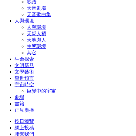
歌譜
天音劇場
天音歌曲集
人與環境
人與環境
天災人禍
天地與人
生態環境
其它
生命探索
文明新見
文學藝術
警世預言
宇宙時空
巨變中的宇宙
劇場
書籍
正見廣播
按日瀏覽
網上投稿
聯繫我們