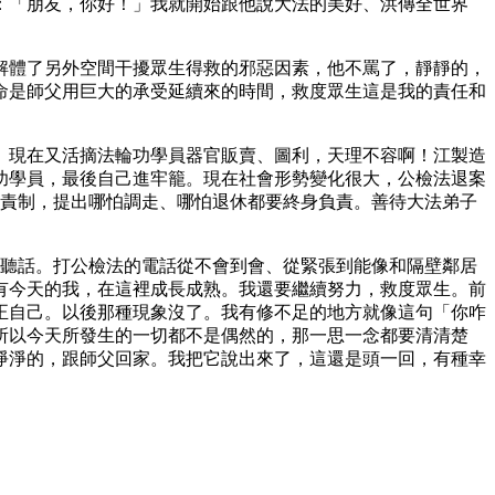
：「朋友，你好！」我就開始跟他說大法的美好、洪傳全世界
解體了另外空間干擾眾生得救的邪惡因素，他不罵了，靜靜的，
命是師父用巨大的承受延續來的時間，救度眾生這是我的責任和
。現在又活摘法輪功學員器官販賣、圖利，天理不容啊！江製造
功學員，最後自己進牢籠。現在社會形勢變化很大，公檢法退案
身負責制，提出哪怕調走、哪怕退休都要終身負責。善待大法弟子
話到聽話。打公檢法的電話從不會到會、從緊張到能像和隔壁鄰居
有今天的我，在這裡成長成熟。我還要繼續努力，救度眾生。前
正自己。以後那種現象沒了。我有修不足的地方就像這句「你咋
所以今天所發生的一切都不是偶然的，那一思一念都要清清楚
淨淨的，跟師父回家。我把它說出來了，這還是頭一回，有種幸