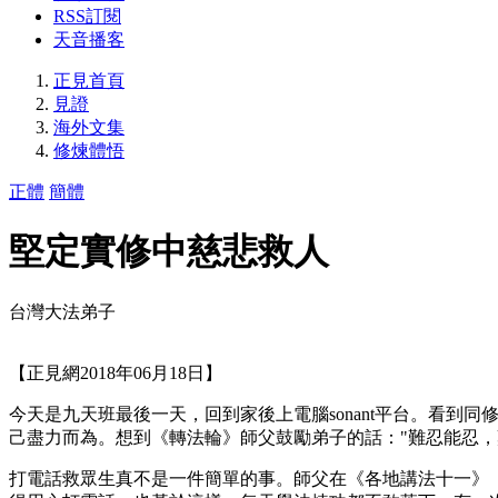
RSS訂閱
天音播客
正見首頁
見證
海外文集
修煉體悟
正體
簡體
堅定實修中慈悲救人
台灣大法弟子
【正見網2018年06月18日】
今天是九天班最後一天，回到家後上電腦sonant平台。看
己盡力而為。想到《轉法輪》師父鼓勵弟子的話："難忍能忍，
打電話救眾生真不是一件簡單的事。師父在《各地講法十一》