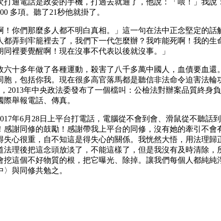
次打通電話是政委的手機，打過去就通了，他說：「喂！」我說
0 多項。聽了21秒他就掛了。
啊！你們那麼多人都不明白真相。」這一句在法中正念堅定的話
人都弄到牢籠裡去了，我們下一代怎麼辦？我咋能死啊！我的生
胡同裡要覺醒啊！現在沒事不代表以後就沒事。」
政六十多年做了各種運動，殺害了八千多萬中國人，血債要血還
同胞，包括你我。現在很多高官落馬都是聽信非法命令迫害法輪
撤，2013年中央政法委發布了一個檔叫：公檢法對辦案品質終
國際舉報電話、傳真。
017年6月28日上平台打電話，電腦從不會到會、滑鼠從不聽
！感謝同修的鼓勵！感謝帶我上平台的同修，沒有她的牽引不會
得失心很重，自不知這是得失心的關係。我恍然大悟，用法理歸
道法理後把這念頭放淡了，不能這樣了，但是我沒有及時清除，
會挖這個不好物質的根，把它曝光、除掉。讓我們每個人都純純
中〉與同修共勉之。