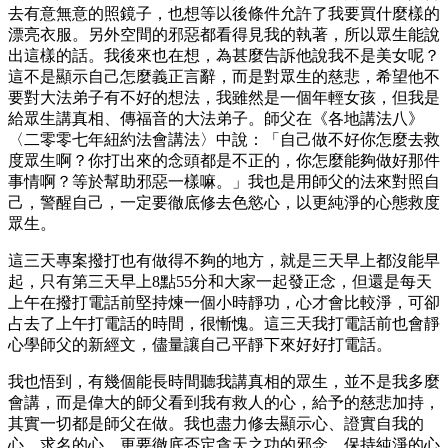
去有意無意的照鏡子，也想等以後條件允許了我要買什麼樣的
漂亮衣服。另外空間的邪惡都看得見我的執著，所以眾生能說
出這樣的話。我後來也在想，為甚麼告訴他說我不是美女呢？
這不是顯示自己怎麼義正言辭，而是對眾生的慈悲，希望他不
要對大法弟子有不好的想法，我雖然是一個年輕女孩，但我是
給眾生講真相、傳福音的大法弟子。師父在《各地講法八》
〈二零零七年紐約法會講法〉中說：「自己做不好你怎麼去救
度眾生啊？你打出來的念頭都是不正的，你怎麼能夠做好那件
事情啊？等於幫助邪惡一樣嘛。」我也是用師父的法來對照自
己，警醒自己，一定要徹底修去色慾心，以更純淨的心態救度
眾生。
這三天專案撥打也有做得不夠的地方，就是三天早上都沒能早
起，只有第三天早上8點55分和大家一起發正念，但還是每天
上午在撥打電話前堅持煉一個小時靜功，心才會比較淨，可卻
占去了上午打電話的時間，很慚愧。這三天我打電話前也會靜
心學師父的新經文，儘量讓自己平靜下來好好打電話。
我也悟到，有幾個能長時間聽我講真相的眾生，並不是我多麼
會講，而是偉大的師父看到我有救人的心，給予的慈悲加持，
其實一切都是師父在做。我也盡力修去顯示心、證實自我的
心、求名的心，更要徹底否定貪天之功的邪念，保持純淨的心