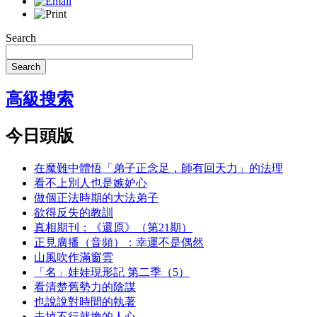
Search
Search
高級搜索
今日頭版
在魔難中體悟「弟子正念足，師有回天力」的法理
看不上別人也是嫉妒心
做個正法時期的大法弟子
欲得反失的教訓
真相期刊：《還原》（第21期）
正見廣播（音頻）：幸運不是偶然
山風吹作滿窗雲
「名」娃娃現形記 第二季（5）
看清楚舊勢力的陰謀
也說說對時間的執著
去掉不行就換的人心