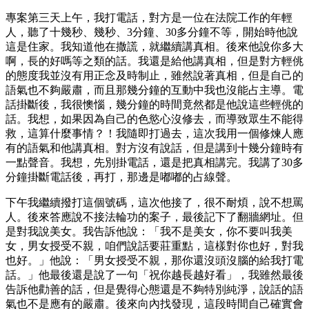
專案第三天上午，我打電話，對方是一位在法院工作的年輕
人，聽了十幾秒、幾秒、3分鐘、30多分鐘不等，開始時他說
這是住家。我知道他在撒謊，就繼續講真相。後來他說你多大
啊，長的好嗎等之類的話。我還是給他講真相，但是對方輕佻
的態度我並沒有用正念及時制止，雖然說著真相，但是自己的
語氣也不夠嚴肅，而且那幾分鐘的互動中我也沒能占主導。電
話掛斷後，我很懊惱，幾分鐘的時間竟然都是他說這些輕佻的
話。我想，如果因為自己的色慾心沒修去，而導致眾生不能得
救，這算什麼事情？！我隨即打過去，這次我用一個修煉人應
有的語氣和他講真相。對方沒有說話，但是講到十幾分鐘時有
一點聲音。我想，先別掛電話，還是把真相講完。我講了30多
分鐘掛斷電話後，再打，那邊是嘟嘟的占線聲。
下午我繼續撥打這個號碼，這次他接了，很不耐煩，說不想罵
人。後來答應說不接法輪功的案子，最後記下了翻牆網址。但
是對我說美女。我告訴他說：「我不是美女，你不要叫我美
女，男女授受不親，咱們說話要莊重點，這樣對你也好，對我
也好。」他說：「男女授受不親，那你還沒頭沒腦的給我打電
話。」他最後還是說了一句「祝你越長越好看」，我雖然最後
告訴他勸善的話，但是覺得心態還是不夠特別純淨，說話的語
氣也不是應有的嚴肅。後來向內找發現，這段時間自己確實會