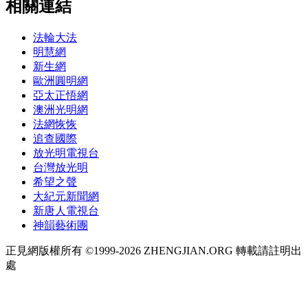
相關連結
法輪大法
明慧網
新生網
歐洲圓明網
亞太正悟網
澳洲光明網
法網恢恢
追查國際
放光明電視台
台灣放光明
希望之聲
大紀元新聞網
新唐人電視台
神韻藝術團
正見網版權所有 ©1999-2026 ZHENGJIAN.ORG 轉載請註明出
處