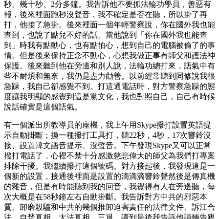
秒、幾十秒、2分多鐘。我告訴他不要抓法輪功學員，善惡有
報，後來裡面跑秒沒聲音，我不確定是否在聽，所以掛了再
打，他接了急掛。後來裡面一個年輕警察說，你在國外我也能
查到，也說了點兒不好的話。當他說到「你在國外我也能查
到」時我有點動心，也有點怕心，想到自己的電腦被偷了的事
情。但是後來保持正念不動心，心想我做正事有師父和護法神
保護。後來聽到他在旁邊和別人說，法輪功總打來，語氣中有
些不耐煩和無奈，我仍是盡力勸善。以前經常聽到同修說我很
急躁，我自己卻感覺不到。打這通電話時，對方警察急躁的態
度讓我明顯的感覺到這是黨文化，我也對照自己，自己有時候
說話確實是這個語氣。
有一個派出所教導員的座機，我上午用Skype撥打設置英語提
示自動掛斷；換一種撥打工具打，聽22秒，4秒，17次響鈴沒
接、設置韓文語音提示、沒聲音。下午發現Skype又可以正常
撥打電話了，心裡不禁十分感激慈悲偉大的師父為我們打專案
排除干擾。我繼續撥打這個號碼。對方接起後，我發現這是一
個新的設置，接通後裡面是設置的滴滴滴響鈴聲然後是傳真機
的雜音，但是有時能聽到我的回音，我覺得有人在旁邊聽，每
次大概是在58秒鐘左右自動掛斷。我告訴對方中共的邪惡本
質、卸磨殺驢和中共的幾個推卸迫害責任的法律文件、訴江合
法、自焚真相、大法真相、三退。講到最後我告訴他請轉告親