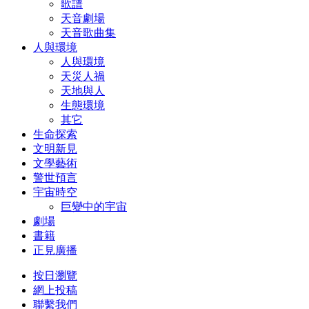
歌譜
天音劇場
天音歌曲集
人與環境
人與環境
天災人禍
天地與人
生態環境
其它
生命探索
文明新見
文學藝術
警世預言
宇宙時空
巨變中的宇宙
劇場
書籍
正見廣播
按日瀏覽
網上投稿
聯繫我們