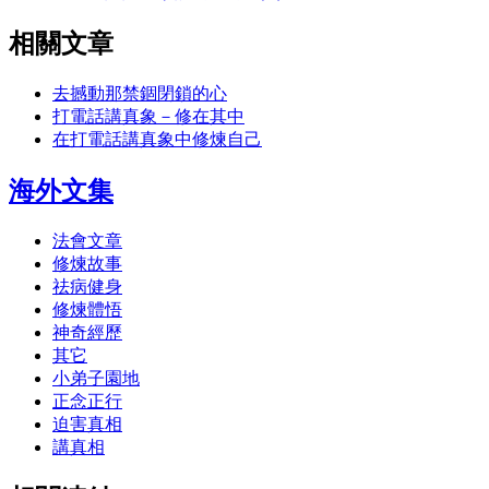
相關文章
去撼動那禁錮閉鎖的心
打電話講真象－修在其中
在打電話講真象中修煉自己
海外文集
法會文章
修煉故事
祛病健身
修煉體悟
神奇經歷
其它
小弟子園地
正念正行
迫害真相
講真相