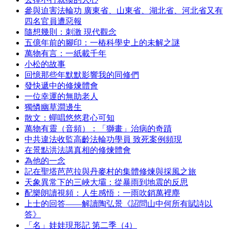
參與迫害法輪功 廣東省、山東省、湖北省、河北省又有
四名官員遭惡報
隨想幾則：刺激 現代觀念
五億年前的腳印：一樁科學史上的未解之謎
萬物有言：一紙載千年
小松的故事
回憶那些年默默影響我的同修們
發快遞中的修煉體會
一位幸運的無助老人
獨憐幽草澗邊生
散文：蟬唱悠悠君心可知
萬物有靈（音頻）：「獅畫」治病的奇蹟
中共違法收監高齡法輪功學員 致死案例頻現
在景點洪法講真相的修煉體會
為他的一念
記在聖塔芭芭拉與丹麥村的集體修煉與採風之旅
天象異常下的三峽大壩：從暴雨到地震的反思
配樂朗讀視頻：人生感悟：一雨吹銷萬裡塵
上士的回答——解讀陶弘景《詔問山中何所有賦詩以
答》
「名」娃娃現形記 第二季（4）