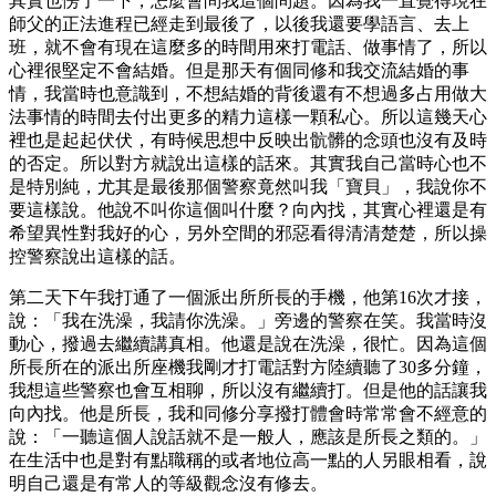
其實也愣了一下，怎麼會問我這個問題。因為我一直覺得現在
師父的正法進程已經走到最後了，以後我還要學語言、去上
班，就不會有現在這麼多的時間用來打電話、做事情了，所以
心裡很堅定不會結婚。但是那天有個同修和我交流結婚的事
情，我當時也意識到，不想結婚的背後還有不想過多占用做大
法事情的時間去付出更多的精力這樣一顆私心。所以這幾天心
裡也是起起伏伏，有時候思想中反映出骯髒的念頭也沒有及時
的否定。所以對方就說出這樣的話來。其實我自己當時心也不
是特別純，尤其是最後那個警察竟然叫我「寶貝」，我說你不
要這樣說。他說不叫你這個叫什麼？向內找，其實心裡還是有
希望異性對我好的心，另外空間的邪惡看得清清楚楚，所以操
控警察說出這樣的話。
第二天下午我打通了一個派出所所長的手機，他第16次才接，
說：「我在洗澡，我請你洗澡。」旁邊的警察在笑。我當時沒
動心，撥過去繼續講真相。他還是說在洗澡，很忙。因為這個
所長所在的派出所座機我剛才打電話對方陸續聽了30多分鐘，
我想這些警察也會互相聊，所以沒有繼續打。但是他的話讓我
向內找。他是所長，我和同修分享撥打體會時常常會不經意的
說：「一聽這個人說話就不是一般人，應該是所長之類的。」
在生活中也是對有點職稱的或者地位高一點的人另眼相看，說
明自己還是有常人的等級觀念沒有修去。