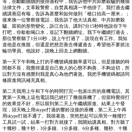
等，在斷斷續續的接掛過程中，我告訴他中共卸磨殺驢的幾個
法律文件，文革殺警察，自焚真相講一半他掛了。我打過去繼
續講善惡有報，告訴為甚麼和如何做到「槍口抬高一厘米」；
後來換一位警察接電話，我告訴了他大法真相、中共卸磨殺
驢、當前的形勢變化，訴江合法。講到7分15秒時他說你下午
打吧，你歇歇喝口水，並記下翻牆網址。我下午繼續打過去，
那位警察聽了1分10秒，說上午打過了，說現在有工作。我知
道他是在推脫，但還是把慈悲善念傳遞過去，希望他不要抓法
輪功學員。他說好，說晚上回去上網翻牆。
第一天下午和晚上打的手機號碼接聽率還可以，但是接聽的時
間都不長，我覺得還是自己救人的心態不夠善、不夠迫切，所
以對方沒有感覺到我是真心為他們著急。我把手機號碼都請同
修跟進簡訊補充真相。
第二天我用上午和下午的時間打完一包派出所的座機電話。其
實第一天晚上這包電話我已經打了幾個座機了，但當時覺得打
的效果並不好，所以留到第二天上午繼續跟進。結果上午發
現，頭天晚上用skype打過的響鈴沒接的座機，第二天上午再
用skype打就不通了。我很著急，突然想起可以用另一種撥打
工具試一試，結果一打對方就接了，我開始講真相。對方聽了
十幾秒，幾十秒，3分多鐘、1分多鐘、6分多種、幾秒、十幾