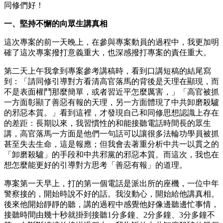
同修們好！
一、堅持不懈的向眾生講真相
這次專案的前一天晚上，在參與專案動員的過程中，我更加明
確了這次專案撥打意義重大，也深感撥打專案的責任重大。
第二天上午我拿到專案參考講稿時，看到口講短稿的結尾寫
到：「請同修引導對方看清高官落馬的背後是天理在顯現，而
不是表面權鬥那麼簡單，或者習近平怎麼厲害，」「高官被抓
一方面彰顯了善惡有報的天理，另一方面體現了中共卸磨殺驢
的邪惡本質。」看到這裡，才發現自己和同修思想認識上存在
的差距：長期以來，我習慣性的和能接聽電話時間長的眾生
講，高官落馬一方面是他們一句話可以讓很多法輪功學員被抓
甚至失去生命，這是報應；但我會去著重分析中共一以貫之的
「卸磨殺驢」的手段和中共邪黨的邪惡本質。而這次，我也在
想怎麼能更好的引導對方思考「善惡有報」的道理。
專案第一天早上，打的第一個電話是派出所的座機，一位中年
警察接的，開始時說不好的話。我沒動心，開始給他講真相。
後來他開始靜靜的聽，講的過程中感覺他好像邊聽邊忙事情，
接聽時間由幾十秒就掛到接聽1分多鐘、2分多鐘、3分多鐘不