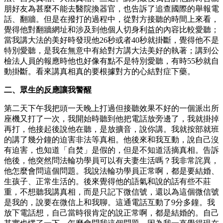
朋好友為甚麼不能去醫院換器官，也告訴了追查國際的舉報電
話、翻牆。但是在撥打的過程中，從對方接聽的時間上來看，
覺得他對翻牆網址和涉及到他個人切身利益的內容比較愛聽；
當我講大法的美好時發現他26秒或者40秒就掛斷，覺得他不是
特別愛聽，是我在無意中有給對方講大法美好的執著；講到公
檢法人員的報應時他也好像有點不是特別愛聽，有時55秒就自
動掛斷。看來講真相真的要根據對方的心結對症下藥。
二、眾生的反應讓我警醒
第二天下午我把頭一天晚上打過但接聽效果不好的一個派出所
座機又打了一次，我開始時聽到他把電話放旁邊了，我就掛掉
再打，他接起後說他在聽，是放擴音，說你講。我就按部就班
的講了幾分鐘的迫害非法等真相。他後來和我互動，說自己沒
有迫害，也知道「自焚」是假的，但是不知道活摘真相。告訴
他後，他突然問法輪功學員可以有夫妻生活嗎？我非常詫異，
他怎麼會問這個問題。我說法輪功學員正常啊，都是要結婚、
生孩子、正常生活的。後來覺得他的語氣和說的話有些不莊
重，不想聽我講真相，而是只記下微信號，還以為這個微信號
是我的，說要在微信上和我聊。這通電話互動了9分多鐘。我
放下電話想，自己當時很肯定的說正常啊，都是結婚的。自己