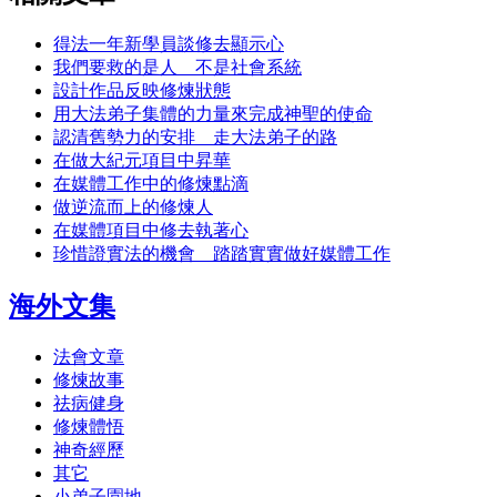
得法一年新學員談修去顯示心
我們要救的是人 不是社會系統
設計作品反映修煉狀態
用大法弟子集體的力量來完成神聖的使命
認清舊勢力的安排 走大法弟子的路
在做大紀元項目中昇華
在媒體工作中的修煉點滴
做逆流而上的修煉人
在媒體項目中修去執著心
珍惜證實法的機會 踏踏實實做好媒體工作
海外文集
法會文章
修煉故事
祛病健身
修煉體悟
神奇經歷
其它
小弟子園地