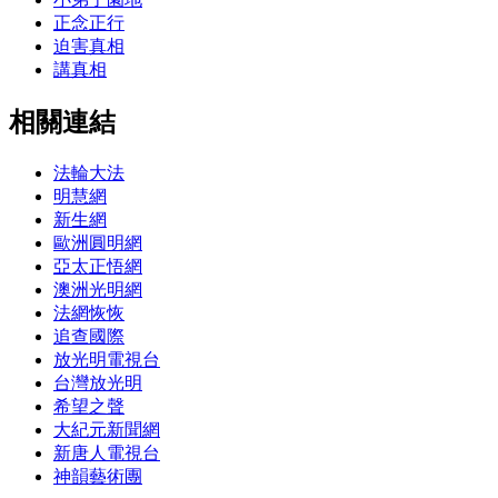
正念正行
迫害真相
講真相
相關連結
法輪大法
明慧網
新生網
歐洲圓明網
亞太正悟網
澳洲光明網
法網恢恢
追查國際
放光明電視台
台灣放光明
希望之聲
大紀元新聞網
新唐人電視台
神韻藝術團