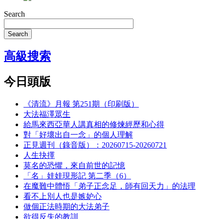
Search
Search
高級搜索
今日頭版
《清流》月報 第251期（印刷版）
大法福澤眾生
給馬來西亞華人講真相的修煉經歷和心得
對「好壞出自一念」的個人理解
正見週刊（錄音版）：20260715-20260721
人生抉擇
莫名的恐懼，來自前世的記憶
「名」娃娃現形記 第二季（6）
在魔難中體悟「弟子正念足，師有回天力」的法理
看不上別人也是嫉妒心
做個正法時期的大法弟子
欲得反失的教訓