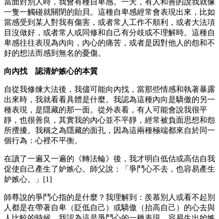
當面對別人時，我會有種自卑感。一天，有人和善的說我就像
一隻一觸碰就關閉的貽貝。這種自卑感經常會表現出來，比如
當感受到某人對我有傷害，或者常人工作不順利，或者大法項
目沒做好，或者常人或同修和自己有分歧或不理解時。這種自
卑感往往表現為內向，內心的痛苦，或者是因對他人的怨和不
好的想法而感到無名的憂傷。
向內找 認清妒嫉心的本質
自從我修煉大法後，我儘可能向內找，當那些情感和執著暴露
出來時，我就看看具體是什麼。我認為這種內向是驕傲的另一
種表現，是隱藏的那一面。從外表看，有人可能會說我很平
靜，也很善良，其實我的內心並不平靜，經常被負面思想和怨
所攪擾。我稱之為隱藏的面孔，因為這兩種極端都來自於同一
個行為：心裡不平衡。
在讀了一遍又一遍的《轉法輪》後，我才明白低估或高估自我
促使自己產生了妒嫉心。師父說：「爭鬥心不去，也容易產生
妒嫉心。」[1]
師尊說的爭鬥心指的是什麼？我理解到：羨慕別人或看不起別
人都是在帶著自卑（貶低自己）或驕傲（抬高自己）的心去與
人比較的時候，我認為這是爭鬥心的一種表現，容易生出妒嫉