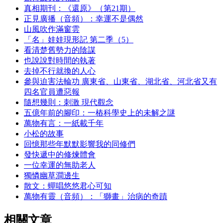
真相期刊：《還原》（第21期）
正見廣播（音頻）：幸運不是偶然
山風吹作滿窗雲
「名」娃娃現形記 第二季（5）
看清楚舊勢力的陰謀
也說說對時間的執著
去掉不行就換的人心
參與迫害法輪功 廣東省、山東省、湖北省、河北省又有
四名官員遭惡報
隨想幾則：刺激 現代觀念
五億年前的腳印：一樁科學史上的未解之謎
萬物有言：一紙載千年
小松的故事
回憶那些年默默影響我的同修們
發快遞中的修煉體會
一位幸運的無助老人
獨憐幽草澗邊生
散文：蟬唱悠悠君心可知
萬物有靈（音頻）：「獅畫」治病的奇蹟
相關文章