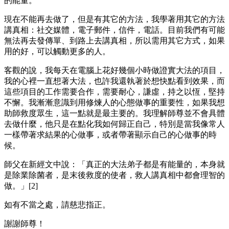
的能量。
現在不能再去做了，但是有其它的方法，我學著用其它的方法
講真相：社交媒體，電子郵件，信件，電話。目前我們有可能
無法再去發傳單、到路上去講真相，所以需用其它方式，如果
用的好，可以觸動更多的人。
客觀的說，我每天在電腦上花好幾個小時做證實大法的項目，
我的心裡一直想著大法，也許我還執著於想快點看到效果，而
這些項目的工作需要合作，需要耐心，謙虛，持之以恆，堅持
不懈。我漸漸意識到用修煉人的心態做事的重要性，如果我想
助師救度眾生，這一點就是最主要的。我理解師尊並不會具體
去做什麼，他只是在點化我如何歸正自己，特別是當我像常人
一樣帶著求結果的心做事，或者帶著顯示自己的心做事的時
候。
師父在新經文中說：「真正的大法弟子都是有能量的，本身就
是除業除菌者，是末後救度的使者，救人講真相中都會理智的
做。」[2]
如有不當之處，請慈悲指正。
謝謝師尊！