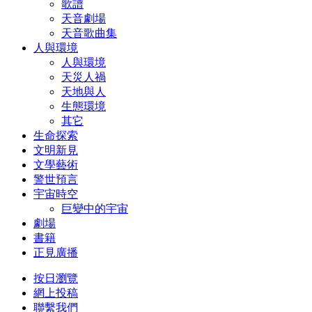
歌譜
天音劇場
天音歌曲集
人與環境
人與環境
天災人禍
天地與人
生態環境
其它
生命探索
文明新見
文學藝術
警世預言
宇宙時空
巨變中的宇宙
劇場
書籍
正見廣播
按日瀏覽
網上投稿
聯繫我們