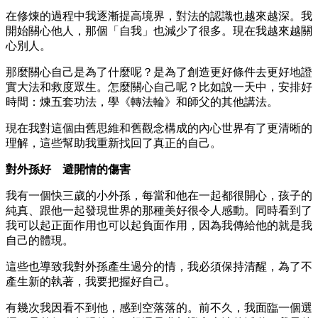
在修煉的過程中我逐漸提高境界，對法的認識也越來越深。我
開始關心他人，那個「自我」也減少了很多。現在我越來越關
心別人。
那麼關心自己是為了什麼呢？是為了創造更好條件去更好地證
實大法和救度眾生。怎麼關心自己呢？比如說一天中，安排好
時間：煉五套功法，學《轉法輪》和師父的其他講法。
現在我對這個由舊思維和舊觀念構成的內心世界有了更清晰的
理解，這些幫助我重新找回了真正的自己。
對外孫好 避開情的傷害
我有一個快三歲的小外孫，每當和他在一起都很開心，孩子的
純真、跟他一起發現世界的那種美好很令人感動。同時看到了
我可以起正面作用也可以起負面作用，因為我傳給他的就是我
自己的體現。
這些也導致我對外孫產生過分的情，我必須保持清醒，為了不
產生新的執著，我要把握好自己。
有幾次我因看不到他，感到空落落的。前不久，我面臨一個選