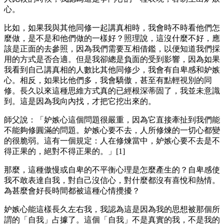
心。
比如，如果我與其他同修一起講真相時，我會時不時看他們怎
麼做，是不是和他們做的一樣好？照理說，這沒什麼不好，應
該是正面的去參照，因為我們需要互相借鑑，以便知道我們採
用的方式是否合適。但是我卻總是負面的受到影響，因為如果
我看到自己講真相的人數比其他同修少，我會有自卑感和妒嫉
心。相反，如果比他們多，我會驕傲，甚至有點輕視別的同
修。長久以來這種思維方式真的已經根深蒂固了，我並未意識
到。這是因為我向內找，才把它挖出來的。
師父說：「妒嫉心這個問題很嚴重，因為它直接牽扯到我們能
不能夠修圓滿的問題。妒嫉心要不去，人所修煉的一切心都變
的很脆弱。這有一個規定：人在修煉當中，妒嫉心要不去是不
得正果的，絕對不得正果的。」[1]
那麼，這種傲慢或自卑的不平衡心理是怎麼產生的？自卑感使
我不敢表達自我，對自己沒信心，對什麼都沒有喜悅和熱情。
為甚麼會好長時間都被這種心情攪擾？
妒嫉心能這樣長久左右我，我認為這是因為我的思想被那個所
謂的「自我」占據了。這個「自我」不是真實的我，不是我的