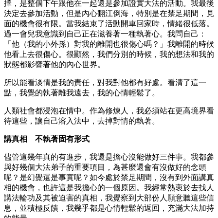
擇，是整個下午跟他在一起還是參加證實大法的活動。我最後
決定去參加活動，但是內心翻江倒海，特別是在禁足期間，見
面的機會很有限。當我結束了活動開車回家時，情緒很低落。
過一會兒我意識到自己正在滋養著一種執著心。我問自己：
「他（我的小外孫）對我的離開也很傷心嗎？」我離開的時候
他看上去很傷心。很顯然，我們分別的時候，我的想法和我的
狀態都影響著他的內心世界。
所以能看淡情是我的責任，對我對他都有好處。看清了這一
點，我覺的執著離我遠去，我的心情輕鬆了。
人類社會都浸泡在情中。作為修煉人，我必須站在更高境界看
待這些，讓自己溶入法中，去掉對情的執著。
講真相 不執著固有形式
儘管這幾年真的有進步，我還是擔心沒能做好三件事。我都參
與好幾個大法弟子的重要項目，為甚麼還會有沒做好的念頭
呢？是幻覺還是事實呢？如今處於禁足期間，沒有到外面講真
相的機會，也許這是我擔心的一個原因。我經常熱衷於去找人
講法輪功及其被迫害的真相，我覺察到大部份人願意聽這些信
息，並積極反饋，我幾乎都是心情輕鬆的返回，充滿大法加持