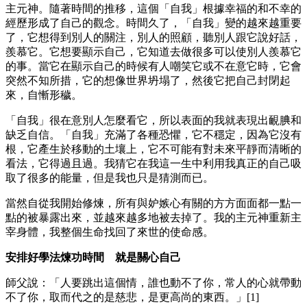
主元神。隨著時間的推移，這個「自我」根據幸福的和不幸的
經歷形成了自己的觀念。時間久了，「自我」變的越來越重要
了，它想得到別人的關注，別人的照顧，聽別人跟它說好話，
羨慕它。它想要顯示自己，它知道去做很多可以使別人羨慕它
的事。當它在顯示自己的時候有人嘲笑它或不在意它時，它會
突然不知所措，它的想像世界坍塌了，然後它把自己封閉起
來，自慚形穢。
「自我」很在意別人怎麼看它，所以表面的我就表現出靦腆和
缺乏自信。「自我」充滿了各種恐懼，它不穩定，因為它沒有
根，它產生於移動的土壤上，它不可能有對未來平靜而清晰的
看法，它得過且過。我猜它在我這一生中利用我真正的自己吸
取了很多的能量，但是我也只是猜測而已。
當然自從我開始修煉，所有與妒嫉心有關的方方面面都一點一
點的被暴露出來，並越來越多地被去掉了。我的主元神重新主
宰身體，我整個生命找回了來世的使命感。
安排好學法煉功時間 就是關心自己
師父說：「人要跳出這個情，誰也動不了你，常人的心就帶動
不了你，取而代之的是慈悲，是更高尚的東西。」[1]