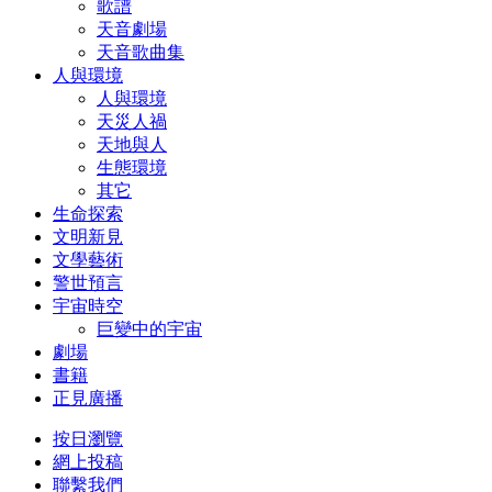
歌譜
天音劇場
天音歌曲集
人與環境
人與環境
天災人禍
天地與人
生態環境
其它
生命探索
文明新見
文學藝術
警世預言
宇宙時空
巨變中的宇宙
劇場
書籍
正見廣播
按日瀏覽
網上投稿
聯繫我們