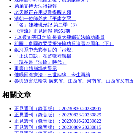
弟弟支持大法得福報
老天爺正在用災難提醒人類
清朝一位師爺的「平庸之惡」
「名」娃娃現形記 第二季（3）
《清流》正見周報 第951期
7.20反迫害日之前 長春大肆綁架法輪功學員
組圖：多國政要聲援法輪功反迫害27周年（下）
銀河系中光彩奪目的「吊燈」
「正法口訣」在監獄裡飄揚
「現在是『法輪』時代」
重慶山體崩塌的警示
催眠回溯療法：三世姻緣，今生再續
參與迫害法輪功 廣東省、江西省、河南省、山西省又有
相關文章
正見週刊（錄音版）：20230830-20230905
正見週刊（錄音版）：20230823-20230829
正見週刊（錄音版）：20230816-20230822
正見週刊（錄音版）：20230809-20230815