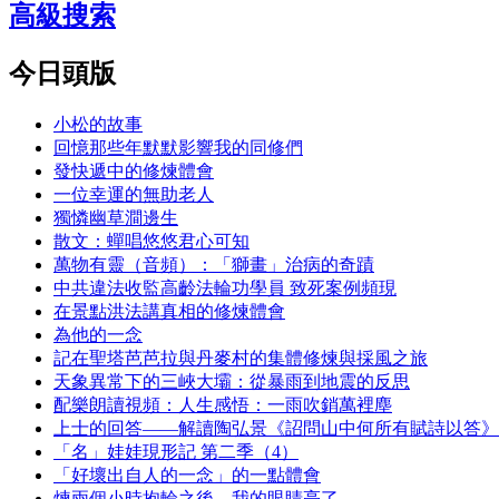
高級搜索
今日頭版
小松的故事
回憶那些年默默影響我的同修們
發快遞中的修煉體會
一位幸運的無助老人
獨憐幽草澗邊生
散文：蟬唱悠悠君心可知
萬物有靈（音頻）：「獅畫」治病的奇蹟
中共違法收監高齡法輪功學員 致死案例頻現
在景點洪法講真相的修煉體會
為他的一念
記在聖塔芭芭拉與丹麥村的集體修煉與採風之旅
天象異常下的三峽大壩：從暴雨到地震的反思
配樂朗讀視頻：人生感悟：一雨吹銷萬裡塵
上士的回答——解讀陶弘景《詔問山中何所有賦詩以答》
「名」娃娃現形記 第二季（4）
「好壞出自人的一念」的一點體會
煉兩個小時抱輪之後，我的眼睛亮了