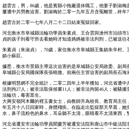
趙雲古，男，86歲，他是賓縣小拖廠退休職工，他妻子劉淑
屢遭中共勞教迫害。劉淑梅於二零一九年五月含冤離世，終年7
趙雲古於二零一七年八月二十二日結束冤獄回家。
河北衡水市阜城縣法輪功學員朱素貞、王合雲與滄州市泊頭市
貞的孩子到看守所去看她時才知道媽媽被非法判刑，已被送往
朱素貞（朱淑貞），70歲，家住衡水市阜城縣王集鎮朱辛村。
鎮小蘇莊。
據悉，衡水市景縣主導這次迫害的是阜城縣公安局政委、副局
阜城縣公安局國保隊長張曉微。前兩任主管迫害的副局長石海
根據明慧網不完全統計，二零二四年上半年獲知，河北省遭中共各
法刑拘27人；被非法取保候審11人；被非法拘留46人；被騷
法輪功，毒害眾生。
大興安嶺阿木爾的裡玉書女士，由教師升為校長、教育局主任
年五月十八日回家時，身體殘疾。在臨走出監獄那天早晨，她
水，鼻子流粉色的鼻水，耳朵聽不太清，眼睛看不太清東西，
河北省遷安市法輪功學員聞慶芳被遷安法院和唐山市中級法院