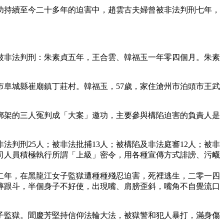
功持續至今二十多年的迫害中，趙雲古夫婦曾被非法判刑七年，
被非法判刑：朱素貞五年，王合雲、韓福玉一年零四個月。朱素
市阜城縣崔廟鎮丁莊村。韓福玉，57歲，家住滄州市泊頭市王武
綁架的三人冤判成「大案」邀功，主要參與構陷迫害的負責人是
法判刑25人；被非法批捕13人；被構陷及非法庭審12人；被非
檢法司人員積極執行所謂「上級」密令，用各種宣傳方式誹謗、污衊
二年，在黑龍江女子監獄遭種種殘忍迫害，死裡逃生，二零一四
摔跟斗，半個身子不好使，出現嘴、肩膀歪斜，嘴角不自覺流口
子監獄。聞慶芳堅持信仰法輪大法，被獄警和犯人暴打，滿身傷