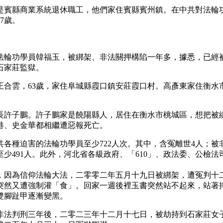
梅是賓縣商業系統退休職工，他們家住賓縣賓州鎮。在中共對法輪
7歲。
法輪功學員韓福玉，被綁架、非法關押構陷一年多，據悉，已經
石家莊監獄。
王合雲，63歲，家住阜城縣霞口鎮安莊霞口村。高彥東家住衡水
長許子鵬。許子鵬家是饒陽縣人，居住在衡水市桃城區，想把被
港、史金華都相繼遭惡報死亡。
種迫害的法輪功學員至少722人次。其中，含冤離世4人；被非
擾至少491人。此外，河北省各級政府、「610」、政法委、公
，因為信仰法輪大法，二零零二年五月十九日被綁架，遭冤判十
突然又遭強制灌「食」。回家一週後裡玉書突然站不起來，站著
雙腳趾甲逐漸變黑。
非法判刑三年後，二零二三年十二月十七日，被劫持到石家莊女