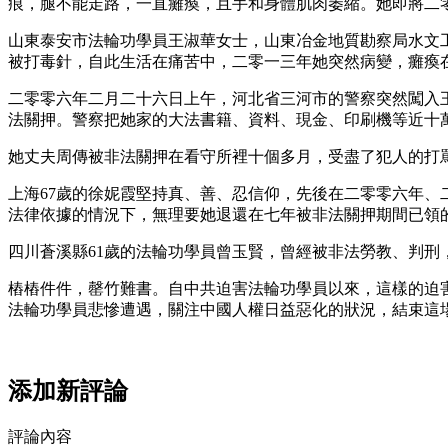
痕，腿不能走路，一直癱瘓，且手和身體肌肉萎縮。她即將二
山東泰安市法輪功學員王淑華女士，山東冶金地質勘察局水文
被打毒針，自此生活在痛苦中，二零一三年她突然病變，癱瘓
二零零六年二月二十六日上午，河北省三河市的警察突然闖入
法關押。警察把她家的大法書籍、資料、現金、印刷機等近十
她丈夫周傳被非法關押在看守所裡十個多月，受盡了犯人的打
上海67歲的徐妮霞堅持真、善、忍信仰，先後在二零零六年
法律依據的情況下，無理要她退還在七年被非法關押期間已領的
四川蒼溪縣61歲的法輪功學員曾玉賢，曾經被非法勞教、判刑
樁樁件件，罄竹難書。自中共迫害法輪功學員以來，這樣的迫
法輪功學員悲慘遭遇，關注中國人權日益惡化的狀況，結束這
添加新評論
評論內容