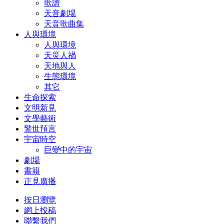
歌譜
天音劇場
天音歌曲集
人與環境
人與環境
天災人禍
天地與人
生態環境
其它
生命探索
文明新見
文學藝術
警世預言
宇宙時空
巨變中的宇宙
劇場
書籍
正見廣播
按日瀏覽
網上投稿
聯繫我們