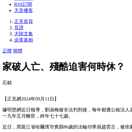
RSS訂閱
天音播客
正見首頁
見證
大陸文集
迫害真相
正體
簡體
家破人亡、殘酷迫害何時休？
石銘
【正見網2024年09月11日】
據明慧網近日報導，劉淑梅被非法判刑後，每年都遭公檢法人
一九年五月離世，終年七十七歲。
近日，黑龍江省哈爾濱市賓縣86歲的法輪功學員趙雲古，被