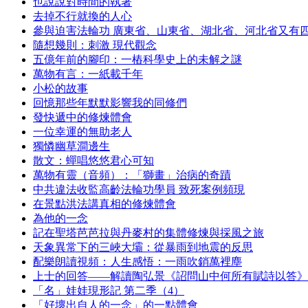
也說說對時間的執著
去掉不行就換的人心
參與迫害法輪功 廣東省、山東省、湖北省、河北省又有
隨想幾則：刺激 現代觀念
五億年前的腳印：一樁科學史上的未解之謎
萬物有言：一紙載千年
小松的故事
回憶那些年默默影響我的同修們
發快遞中的修煉體會
一位幸運的無助老人
獨憐幽草澗邊生
散文：蟬唱悠悠君心可知
萬物有靈（音頻）：「獅畫」治病的奇蹟
中共違法收監高齡法輪功學員 致死案例頻現
在景點洪法講真相的修煉體會
為他的一念
記在聖塔芭芭拉與丹麥村的集體修煉與採風之旅
天象異常下的三峽大壩：從暴雨到地震的反思
配樂朗讀視頻：人生感悟：一雨吹銷萬裡塵
上士的回答——解讀陶弘景《詔問山中何所有賦詩以答》
「名」娃娃現形記 第二季（4）
「好壞出自人的一念」的一點體會