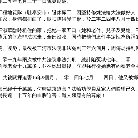
零二五年七月三十一日冤獄期滿。
工程地質隊（駐泰安市）退休職工，因堅持修煉法輪大法做好人
在家，身體都扭曲了，腿抽搐得變了形，於二零二四年八月十四日
王淑華臨時租住的家，把她一家五口（她和老伴、兒子及兒媳、
萬元的財產非法掠走，全部沒收。同時把他們這件事定性為所謂
罵、凌辱，最後被三河市法院非法冤判三年六個月，周傳劫持到
、二零一九年兩次被中共法院非法判刑，總計陷冤獄七年。二零二
養老金十九萬多，並在她出獄後，立即強行從她應有的養老金中每月
，共被關押迫害16年9個月，二零二四年七月二十四日，他又被
害已經千千萬萬，何時結束迫害？法輪功學員及家人們盼望已久
場長達二十五年的血腥迫害，還人類應有的尊嚴！