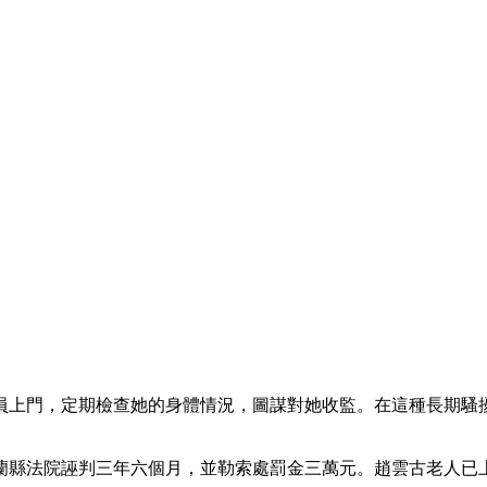
員上門，定期檢查她的身體情況，圖謀對她收監。在這種長期騷
依蘭縣法院誣判三年六個月，並勒索處罰金三萬元。趙雲古老人已