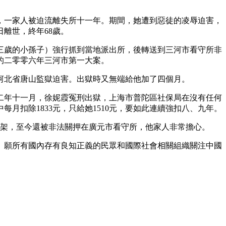
，一家人被迫流離失所十一年。期間，她遭到惡徒的凌辱迫害，
離世，終年68歲。
三歲的小孫子）強行抓到當地派出所，後轉送到三河市看守所非
的二零零六年三河市第一大案。
河北省唐山監獄迫害。出獄時又無端給他加了四個月。
二年十一月，徐妮霞冤刑出獄，上海市普陀區社保局在沒有任何
扣除1833元，只給她1510元，要如此連續強扣八、九年。
綁架，至今還被非法關押在廣元市看守所，他家人非常擔心。
。願所有國內存有良知正義的民眾和國際社會相關組織關注中國