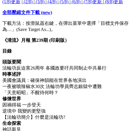
(1/8)更新
|
(2/8)
|
(3/8)
|
(4/8)
|
(5/8)
|
(6/8)
|
(7/8)更新
|
(8/8)更新
全部壓縮文件下載 (new)
下載方法：按滑鼠器右鍵，在彈出菜單中選擇「目標文件保存
為…」(Save Target As...)。
《清流》月報 第239期 (印刷版）
目錄
頭版要聞
法輪功反迫害26周年 各國政要吁共同制止中共暴行
時事述評
美國會議員：確保神韻能在世界各地演出
一夜被噴辣椒水30次 法輪功學員齊志銀獄中遭難
「天意昭昭」不醒待何時？
修煉世界
因禍得福 一步登天
逆境中 我變的更堅強
【法輪功簡介】什麼是法輪功?
生命探索
神話新見