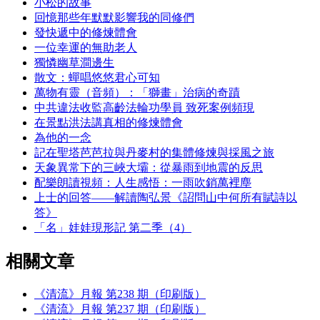
小松的故事
回憶那些年默默影響我的同修們
發快遞中的修煉體會
一位幸運的無助老人
獨憐幽草澗邊生
散文：蟬唱悠悠君心可知
萬物有靈（音頻）：「獅畫」治病的奇蹟
中共違法收監高齡法輪功學員 致死案例頻現
在景點洪法講真相的修煉體會
為他的一念
記在聖塔芭芭拉與丹麥村的集體修煉與採風之旅
天象異常下的三峽大壩：從暴雨到地震的反思
配樂朗讀視頻：人生感悟：一雨吹銷萬裡塵
上士的回答——解讀陶弘景《詔問山中何所有賦詩以
答》
「名」娃娃現形記 第二季（4）
相關文章
《清流》月報 第238 期（印刷版）
《清流》月報 第237 期（印刷版）