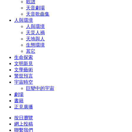
歌譜
天音劇場
天音歌曲集
人與環境
人與環境
天災人禍
天地與人
生態環境
其它
生命探索
文明新見
文學藝術
警世預言
宇宙時空
巨變中的宇宙
劇場
書籍
正見廣播
按日瀏覽
網上投稿
聯繫我們