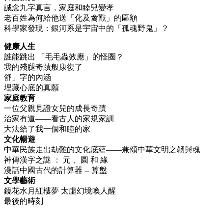
誠念九字真言，家庭和睦兒變孝
老百姓為何給他送「化及禽獸」的匾額
科學家發現：銀河系是宇宙中的「孤魂野鬼」？
健康人生
誰能跳出 「毛毛蟲效應」的怪圈？
我的殘腿奇蹟般康復了
舒」字的內涵
埋藏心底的真願
家庭教育
一位父親見證女兒的成長奇蹟
治家有道——看古人的家規家訓
大法給了我一個和睦的家
文化暢遊
中華民族走出劫難的文化底蘊——兼頌中華文明之韌與魂
神傳漢字之謎 ： 元 、圓 和 緣
漫話中國古代的計算器 -- 算盤
文學藝術
鏡花水月紅樓夢 太虛幻境喚人醒
最後的時刻