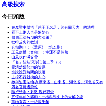
高級搜索
今日頭版
在魔難中體悟「弟子正念足，師有回天力」的法理
看不上別人也是嫉妒心
做個正法時期的大法弟子
欲得反失的教訓
真相期刊：《還原》（第21期）
正見廣播（音頻）：幸運不是偶然
山風吹作滿窗雲
「名」娃娃現形記 第二季（5）
看清楚舊勢力的陰謀
也說說對時間的執著
去掉不行就換的人心
參與迫害法輪功 廣東省、山東省、湖北省、河北省又有
四名官員遭惡報
隨想幾則：刺激 現代觀念
五億年前的腳印：一樁科學史上的未解之謎
萬物有言：一紙載千年