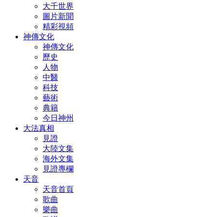
大千世界
圖片新聞
精彩視頻
神傳文化
神傳文化
歷史
人物
中醫
科技
藝術
典籍
今日神州
大法真相
見證
大陸文集
海外文集
見證專欄
天音
天音首頁
歌曲
樂曲