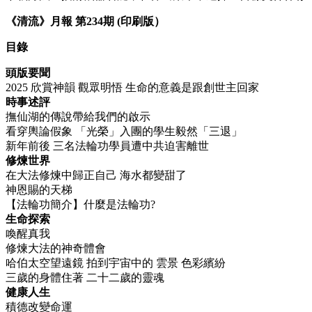
《清流》月報 第234期 (印刷版）
目錄
頭版要聞
2025 欣賞神韻 觀眾明悟 生命的意義是跟創世主回家
時事述評
撫仙湖的傳說帶給我們的啟示
看穿輿論假象 「光榮」入團的學生毅然「三退」
新年前後 三名法輪功學員遭中共迫害離世
修煉世界
在大法修煉中歸正自己 海水都變甜了
神恩賜的天梯
【法輪功簡介】什麼是法輪功?
生命探索
喚醒真我
修煉大法的神奇體會
哈伯太空望遠鏡 拍到宇宙中的 雲景 色彩繽紛
三歲的身體住著 二十二歲的靈魂
健康人生
積德改變命運