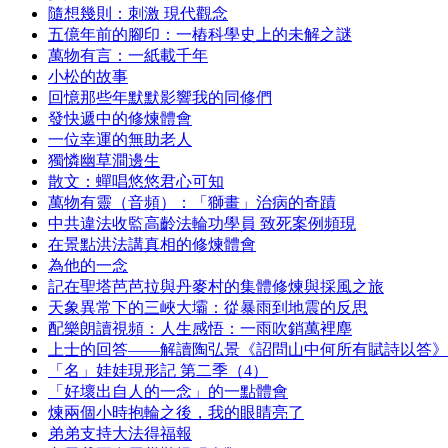
隨想幾則：刺激 現代觀念
五億年前的腳印：一樁科學史上的未解之謎
萬物有言：一紙載千年
小松的故事
回憶那些年默默影響我的同修們
發快遞中的修煉體會
一位幸運的無助老人
獨憐幽草澗邊生
散文：蟬唱悠悠君心可知
萬物有靈（音頻）：「獅畫」治病的奇蹟
中共違法收監高齡法輪功學員 致死案例頻現
在景點洪法講真相的修煉體會
為他的一念
記在聖塔芭芭拉與丹麥村的集體修煉與採風之旅
天象異常下的三峽大壩：從暴雨到地震的反思
配樂朗讀視頻：人生感悟：一雨吹銷萬裡塵
上士的回答——解讀陶弘景《詔問山中何所有賦詩以答》
「名」娃娃現形記 第二季（4）
「好壞出自人的一念」的一點體會
煉兩個小時抱輪之後，我的眼睛亮了
弟弟支持大法得福報