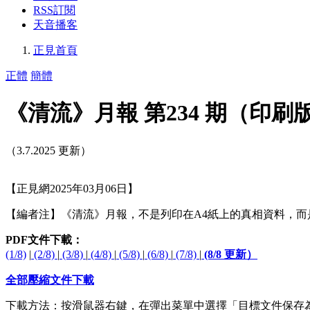
RSS訂閱
天音播客
正見首頁
正體
簡體
《清流》月報 第234 期（印刷
（3.7.2025 更新）
【正見網2025年03月06日】
【編者注】《清流》月報，不是列印在A4紙上的真相資料，
PDF文件下載：
(1/8)
|
(2/8)
|
(3/8)
|
(4/8)
|
(5/8)
|
(6/8)
|
(7/8)
|
(8/8 更新）
全部壓縮文件下載
下載方法：按滑鼠器右鍵，在彈出菜單中選擇「目標文件保存為…」(Save