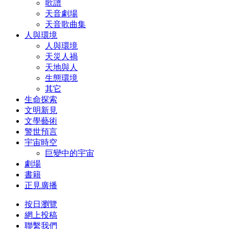
歌譜
天音劇場
天音歌曲集
人與環境
人與環境
天災人禍
天地與人
生態環境
其它
生命探索
文明新見
文學藝術
警世預言
宇宙時空
巨變中的宇宙
劇場
書籍
正見廣播
按日瀏覽
網上投稿
聯繫我們