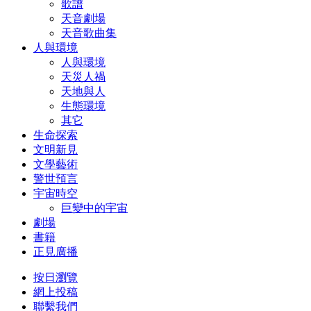
歌譜
天音劇場
天音歌曲集
人與環境
人與環境
天災人禍
天地與人
生態環境
其它
生命探索
文明新見
文學藝術
警世預言
宇宙時空
巨變中的宇宙
劇場
書籍
正見廣播
按日瀏覽
網上投稿
聯繫我們