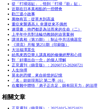
從「打掃浴缸」，悟到「打掃『欲』缸」
近期在日本真相點的一些體會
勸三退小故事
萬物有言：從草木到高遠
重症來襲遇高人 幸運從來不偶然
連環畫：他們都是為法而來的生命（二）
上半年中共對法輪功教師的迫害案例
講清真相（第35期）：制止中共活摘器官
《清流》月報 第251期（印刷版）
大法福澤眾生
給馬來西亞華人講真相的修煉經歷和心得
對「好壞出自一念」的個人理解
正見週刊（錄音版）：20260715-20260721
人生抉擇
莫名的恐懼，來自前世的記憶
「名」娃娃現形記 第二季（6）
在魔難中體悟「弟子正念足，師有回天力」的法理
相關文章
正見週刊（錄音版）：20251015-20251021