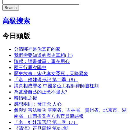
Search
高級搜索
今日頭版
分清哪裡是你真正的家
我們需要知道的歷史真相(上)
隨感：讀書做事，重在用心
兩三行雁夕陽中
歷史故事：宋代孝女冤死，天降異象
「名」娃娃現形記 第二季（8）
講真相成罪名 中國多位工程師律師遭枉判
為甚麼自己的正念不強大?
轉錯帳之後
感想兩則：發正念 人心
參與迫害法輪功 雲南省、吉林省、貴州省、北京市、湖
南省、山西省又有八名官員遭惡報
「名」娃娃現形記 第二季（7）
《清流》正見周報 第952期