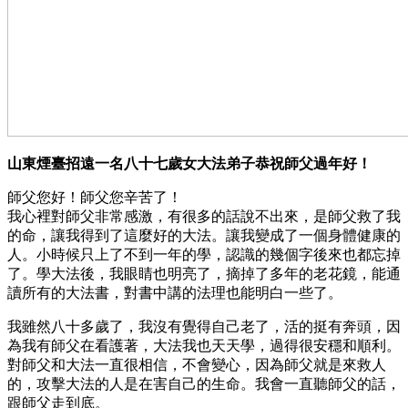
山東煙臺招遠一名八十七歲女大法弟子恭祝師父過年好！
師父您好！師父您辛苦了！
我心裡對師父非常感激，有很多的話說不出來，是師父救了我
的命，讓我得到了這麼好的大法。讓我變成了一個身體健康的
人。小時候只上了不到一年的學，認識的幾個字後來也都忘掉
了。學大法後，我眼睛也明亮了，摘掉了多年的老花鏡，能通
讀所有的大法書，對書中講的法理也能明白一些了。
我雖然八十多歲了，我沒有覺得自己老了，活的挺有奔頭，因
為我有師父在看護著，大法我也天天學，過得很安穩和順利。
對師父和大法一直很相信，不會變心，因為師父就是來救人
的，攻擊大法的人是在害自己的生命。我會一直聽師父的話，
跟師父走到底。