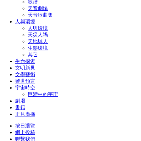
歌譜
天音劇場
天音歌曲集
人與環境
人與環境
天災人禍
天地與人
生態環境
其它
生命探索
文明新見
文學藝術
警世預言
宇宙時空
巨變中的宇宙
劇場
書籍
正見廣播
按日瀏覽
網上投稿
聯繫我們