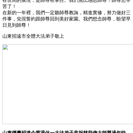
在世間的展現，是師尊在掌控。我們無比感恩師尊！師尊您辛
苦了！
在新的一年裡，我們一定聽師尊教誨，精進實修，努力做好三
件事，兌現誓約跟師尊回到美好家園。我們想念師尊，盼望早
日見到師尊！
山東招遠市全體大法弟子敬上
山東煙臺招遠企業退休一大法弟子恭祝慈悲偉大師尊過年快