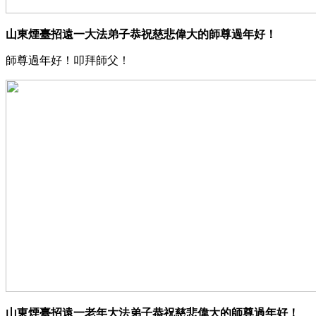
山東煙臺招遠一大法弟子恭祝慈悲偉大的師尊過年好！
師尊過年好！叩拜師父！
山東煙臺招遠一老年大法弟子恭祝慈悲偉大的師尊過年好！